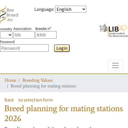
Language
:
Association
Breeder n°
country
Password
Login
Toggle
Home
Breeding Values
Breed planning for mating stations
Back
to selection form
Breed planning for mating stations
2026