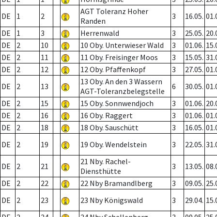
AGT Toleranz Hoher
DE
1
2
3
16.05.
01.
Randen
DE
1
3
Herrenwald
3
25.05.
20.
DE
2
10
10 Oby. Unterwieser Wald
3
01.06.
15.
DE
2
11
11 Oby. Freisinger Moos
3
15.05.
31.
DE
2
12
12 Oby. Pfaffenkopf
3
27.05.
01.
13 Oby. An den 3 Wassern
DE
2
13
6
30.05.
01.
AGT-Toleranzbelegstelle
DE
2
15
15 Oby. Sonnwendjoch
3
01.06.
20.
DE
2
16
16 Oby. Raggert
3
01.06.
01.
DE
2
18
18 Oby. Sauschütt
3
16.05.
01.
DE
2
19
19 Oby. Wendelstein
3
22.05.
31.
21 Nby. Rachel-
DE
2
21
3
13.05.
08.
Diensthütte
DE
2
22
22 Nby Bramandlberg
3
09.05.
25.
DE
2
23
23 Nby Königswald
3
29.04.
15.