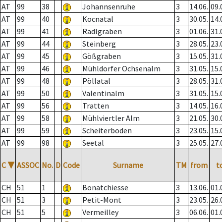
AT
99
38
Johannsenruhe
3
14.06.
09.
AT
99
40
Kocnatal
3
30.05.
14.
AT
99
41
Radlgraben
3
01.06.
31.
AT
99
44
Steinberg
3
28.05.
23.
AT
99
45
Gößgraben
3
15.05.
31.
AT
99
46
Mühldorfer Ochsenalm
3
31.05.
15.
AT
99
48
Pöllatal
3
28.05.
31.
AT
99
50
Valentinalm
3
31.05.
15.
AT
99
56
Tratten
3
14.05.
16.
AT
99
58
Mühlviertler Alm
3
21.05.
30.
AT
99
59
Scheiterboden
3
23.05.
15.
AT
99
98
Seetal
3
25.05.
27.
C
▼
ASSOC
No.
D
Code
Surname
TM
from
t
CH
51
1
Bonatchiesse
3
13.06.
01.
CH
51
3
Petit-Mont
3
23.05.
26.
CH
51
5
Vermeilley
3
06.06.
01.