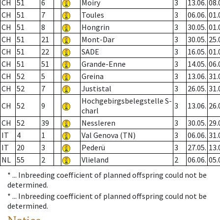
CH
51
6
Moiry
3
13.06.
08.
CH
51
7
Toules
3
06.06.
01.
CH
51
8
Hongrin
3
30.05.
01.
CH
51
21
Mont-Dar
3
30.05.
25.
CH
51
22
SADE
3
16.05.
01.
CH
51
51
Grande-Enne
3
14.05.
06.
CH
52
5
Greina
3
13.06.
31.
CH
52
7
Justistal
3
26.05.
31.
Hochgebirgsbelegstelle S-
CH
52
9
3
13.06.
26.
charl
CH
52
39
Nessleren
3
30.05.
29.
IT
4
1
Val Genova (TN)
3
06.06.
31.
IT
20
3
Pederü
3
27.05.
13.
NL
55
2
Vlieland
2
06.06.
05.
* ...
Inbreeding coefficient of planned offspring could not be
determined.
* ...
Inbreeding coefficient of planned offspring could not be
determined.