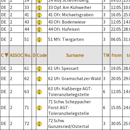
DE
2
24
24 Nby Schellenberg
3
09.05.
25.
DE
2
33
33 Opf. Am Kühweiher
3
12.05.
10.
DE
2
41
41 Ofr. Michaelsgraben
3
16.05.
25.
DE
2
43
43 Ofr. Bodenwiese
3
12.05.
14.
DE
2
44
44 Ofr. Hufeisen
3
22.05.
28.
DE
2
51
51 Mfr. Tiergarten
3
06.05.
31.
C
▼
ASSOC
No.
D
Code
Surname
TM
from
t
DE
2
61
61 Ufr. Spessart
3
19.05.
28.
DE
2
62
62 Ufr. Gramschatzer Wald
3
20.05.
29.
63 Ufr. Haßberge AGT-
DE
2
63
6
12.05.
14.
Toleranzbelegstelle
71 Schw. Scheppacher
DE
2
71
Forst AGT-
6
15.05.
24.
Toleranzbelegstelle
72 Schw.
DE
2
72
3
30.05.
25.
Gunzesried/Ostertal