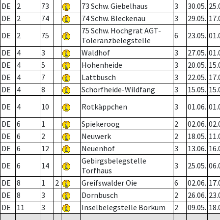
DE
2
73
73 Schw. Giebelhaus
3
30.05.
25.
DE
2
74
74 Schw. Bleckenau
3
29.05.
17.
75 Schw. Hochgrat AGT-
DE
2
75
6
23.05.
01.
Toleranzbelegstelle
DE
4
3
Waldhof
3
27.05.
01.
DE
4
5
Hohenheide
3
20.05.
15.
DE
4
7
Lattbusch
3
22.05.
17.
DE
4
8
Schorfheide-Wildfang
3
15.05.
15.
DE
4
10
Rotkäppchen
3
01.06.
01.
DE
6
1
Spiekeroog
2
02.06.
02.
DE
6
2
Neuwerk
2
18.05.
11.
DE
6
12
Neuenhof
3
13.06.
16.
Gebirgsbelegstelle
DE
6
14
3
25.05.
06.
Torfhaus
DE
8
1
2
Greifswalder Oie
6
02.06.
17.
DE
8
3
Dornbusch
2
26.06.
23.
DE
11
3
Inselbelegstelle Borkum
2
09.05.
18.