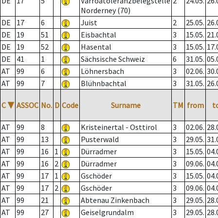
DE
17
5
Varroatoleranzbelegstelle
2
24.05.
26.
Norderney (70)
DE
17
6
Juist
2
25.05.
26.
DE
19
51
Eisbachtal
3
15.05.
21.
DE
19
52
Hasental
3
15.05.
17.
DE
41
1
Sächsische Schweiz
6
31.05.
05.
AT
99
6
Löhnersbach
3
02.06.
30.
AT
99
7
Blühnbachtal
3
31.05.
26.
C
▼
ASSOC
No.
D
Code
Surname
TM
from
t
AT
99
8
Kristeinertal - Osttirol
3
02.06.
28.
AT
99
13
Pusterwald
3
29.05.
31.
AT
99
16
1
Dürradmer
3
15.05.
04.
AT
99
16
2
Dürradmer
3
09.06.
04.
AT
99
17
1
Gschöder
3
15.05.
04.
AT
99
17
2
Gschöder
3
09.06.
04.
AT
99
21
Abtenau Zinkenbach
3
29.05.
28.
AT
99
27
Geiselgrundalm
3
29.05.
28.