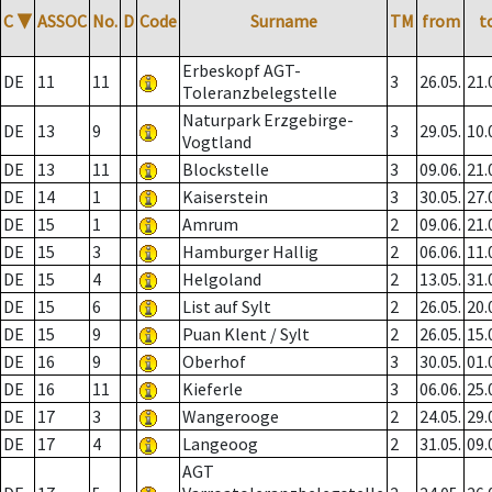
C
▼
ASSOC
No.
D
Code
Surname
TM
from
t
Erbeskopf AGT-
DE
11
11
3
26.05.
21.
Toleranzbelegstelle
Naturpark Erzgebirge-
DE
13
9
3
29.05.
10.
Vogtland
DE
13
11
Blockstelle
3
09.06.
21.
DE
14
1
Kaiserstein
3
30.05.
27.
DE
15
1
Amrum
2
09.06.
21.
DE
15
3
Hamburger Hallig
2
06.06.
11.
DE
15
4
Helgoland
2
13.05.
31.
DE
15
6
List auf Sylt
2
26.05.
20.
DE
15
9
Puan Klent / Sylt
2
26.05.
15.
DE
16
9
Oberhof
3
30.05.
01.
DE
16
11
Kieferle
3
06.06.
25.
DE
17
3
Wangerooge
2
24.05.
29.
DE
17
4
Langeoog
2
31.05.
09.
AGT