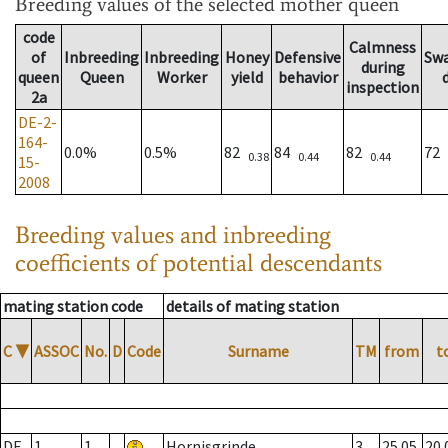
Breeding values
of the selected mother queen
code
Calmness
of
Inbreeding
Inbreeding
Honey
Defensive
Sw
during
queen
Queen
Worker
yield
behavior
inspection
2a
DE-2-
164-
0.0%
0.5%
82
84
82
72
0.38
0.44
0.44
15-
2008
Breeding values and inbreeding
coefficients of potential descendants
mating station code
details of mating station
C
▼
ASSOC
No.
D
Code
Surname
TM
from
t
DE
1
1
Hornisgrinde
3
25.05.
20.