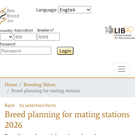
Language
:
Association
Breeder n°
country
Password
Login
Toggle
Home
Breeding Values
Breed planning for mating stations
Back
to selection form
Breed planning for mating stations
2026