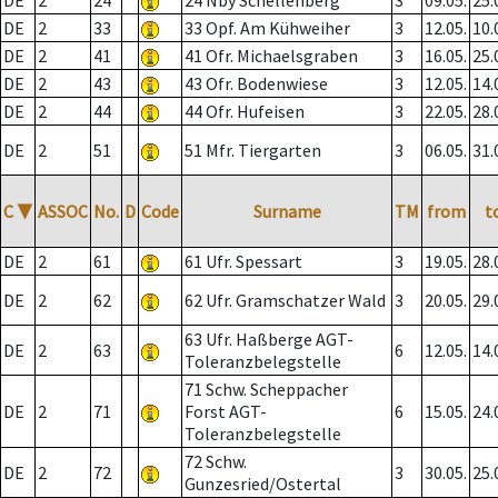
DE
2
24
24 Nby Schellenberg
3
09.05.
25.
DE
2
33
33 Opf. Am Kühweiher
3
12.05.
10.
DE
2
41
41 Ofr. Michaelsgraben
3
16.05.
25.
DE
2
43
43 Ofr. Bodenwiese
3
12.05.
14.
DE
2
44
44 Ofr. Hufeisen
3
22.05.
28.
DE
2
51
51 Mfr. Tiergarten
3
06.05.
31.
C
▼
ASSOC
No.
D
Code
Surname
TM
from
t
DE
2
61
61 Ufr. Spessart
3
19.05.
28.
DE
2
62
62 Ufr. Gramschatzer Wald
3
20.05.
29.
63 Ufr. Haßberge AGT-
DE
2
63
6
12.05.
14.
Toleranzbelegstelle
71 Schw. Scheppacher
DE
2
71
Forst AGT-
6
15.05.
24.
Toleranzbelegstelle
72 Schw.
DE
2
72
3
30.05.
25.
Gunzesried/Ostertal