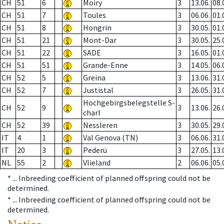
CH
51
6
Moiry
3
13.06.
08.
CH
51
7
Toules
3
06.06.
01.
CH
51
8
Hongrin
3
30.05.
01.
CH
51
21
Mont-Dar
3
30.05.
25.
CH
51
22
SADE
3
16.05.
01.
CH
51
51
Grande-Enne
3
14.05.
06.
CH
52
5
Greina
3
13.06.
31.
CH
52
7
Justistal
3
26.05.
31.
Hochgebirgsbelegstelle S-
CH
52
9
3
13.06.
26.
charl
CH
52
39
Nessleren
3
30.05.
29.
IT
4
1
Val Genova (TN)
3
06.06.
31.
IT
20
3
Pederü
3
27.05.
13.
NL
55
2
Vlieland
2
06.06.
05.
* ...
Inbreeding coefficient of planned offspring could not be
determined.
* ...
Inbreeding coefficient of planned offspring could not be
determined.