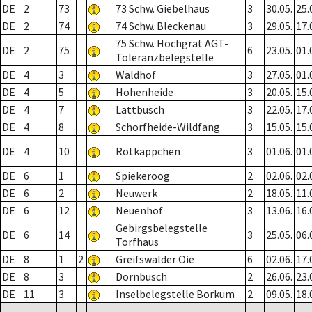
DE
2
73
73 Schw. Giebelhaus
3
30.05.
25.
DE
2
74
74 Schw. Bleckenau
3
29.05.
17.
75 Schw. Hochgrat AGT-
DE
2
75
6
23.05.
01.
Toleranzbelegstelle
DE
4
3
Waldhof
3
27.05.
01.
DE
4
5
Hohenheide
3
20.05.
15.
DE
4
7
Lattbusch
3
22.05.
17.
DE
4
8
Schorfheide-Wildfang
3
15.05.
15.
DE
4
10
Rotkäppchen
3
01.06.
01.
DE
6
1
Spiekeroog
2
02.06.
02.
DE
6
2
Neuwerk
2
18.05.
11.
DE
6
12
Neuenhof
3
13.06.
16.
Gebirgsbelegstelle
DE
6
14
3
25.05.
06.
Torfhaus
DE
8
1
2
Greifswalder Oie
6
02.06.
17.
DE
8
3
Dornbusch
2
26.06.
23.
DE
11
3
Inselbelegstelle Borkum
2
09.05.
18.