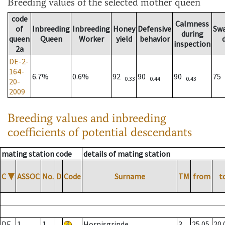
Breeding values
of the selected mother queen
code
Calmness
of
Inbreeding
Inbreeding
Honey
Defensive
Sw
during
queen
Queen
Worker
yield
behavior
inspection
2a
DE-2-
164-
6.7%
0.6%
92
90
90
75
0.33
0.44
0.43
20-
2009
Breeding values and inbreeding
coefficients of potential descendants
mating station code
details of mating station
C
▼
ASSOC
No.
D
Code
Surname
TM
from
t
DE
1
1
Hornisgrinde
3
25.05.
20.