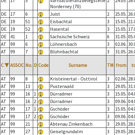
DE
17
5
Varroatoleranzbelegstelle
2
24.05.
26.
Norderney (70)
DE
17
6
Juist
2
25.05.
26.
DE
19
51
Eisbachtal
3
15.05.
21.
DE
19
52
Hasental
3
15.05.
17.
DE
41
1
Sächsische Schweiz
6
31.05.
05.
AT
99
6
Löhnersbach
3
02.06.
30.
AT
99
7
Blühnbachtal
3
31.05.
26.
C
▼
ASSOC
No.
D
Code
Surname
TM
from
t
AT
99
8
Kristeinertal - Osttirol
3
02.06.
28.
AT
99
13
Pusterwald
3
29.05.
31.
AT
99
16
1
Dürradmer
3
15.05.
04.
AT
99
16
2
Dürradmer
3
09.06.
04.
AT
99
17
1
Gschöder
3
15.05.
04.
AT
99
17
2
Gschöder
3
09.06.
04.
AT
99
21
Abtenau Zinkenbach
3
29.05.
28.
AT
99
27
Geiselgrundalm
3
29.05.
28.