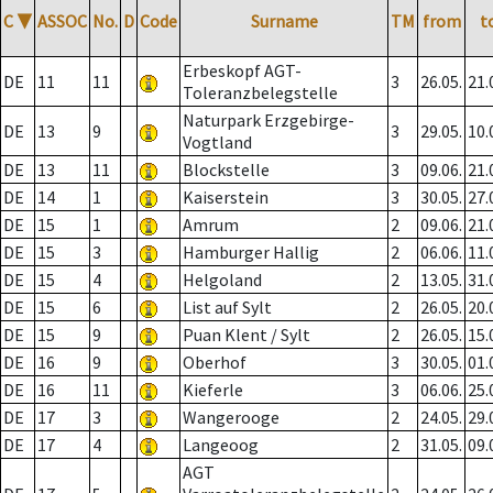
C
▼
ASSOC
No.
D
Code
Surname
TM
from
t
Erbeskopf AGT-
DE
11
11
3
26.05.
21.
Toleranzbelegstelle
Naturpark Erzgebirge-
DE
13
9
3
29.05.
10.
Vogtland
DE
13
11
Blockstelle
3
09.06.
21.
DE
14
1
Kaiserstein
3
30.05.
27.
DE
15
1
Amrum
2
09.06.
21.
DE
15
3
Hamburger Hallig
2
06.06.
11.
DE
15
4
Helgoland
2
13.05.
31.
DE
15
6
List auf Sylt
2
26.05.
20.
DE
15
9
Puan Klent / Sylt
2
26.05.
15.
DE
16
9
Oberhof
3
30.05.
01.
DE
16
11
Kieferle
3
06.06.
25.
DE
17
3
Wangerooge
2
24.05.
29.
DE
17
4
Langeoog
2
31.05.
09.
AGT