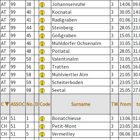
AT
99
38
Johannsenruhe
3
14.06.
09.
AT
99
40
Kocnatal
3
30.05.
14.
AT
99
41
Radlgraben
3
01.06.
31.
AT
99
44
Steinberg
3
28.05.
23.
AT
99
45
Gößgraben
3
15.05.
31.
AT
99
46
Mühldorfer Ochsenalm
3
31.05.
15.
AT
99
48
Pöllatal
3
28.05.
31.
AT
99
50
Valentinalm
3
31.05.
15.
AT
99
56
Tratten
3
14.05.
16.
AT
99
58
Mühlviertler Alm
3
21.05.
30.
AT
99
59
Scheiterboden
3
23.05.
15.
AT
99
98
Seetal
3
25.05.
27.
C
▼
ASSOC
No.
D
Code
Surname
TM
from
t
CH
51
1
Bonatchiesse
3
13.06.
01.
CH
51
3
Petit-Mont
3
23.05.
26.
CH
51
5
Vermeilley
3
06.06.
01.