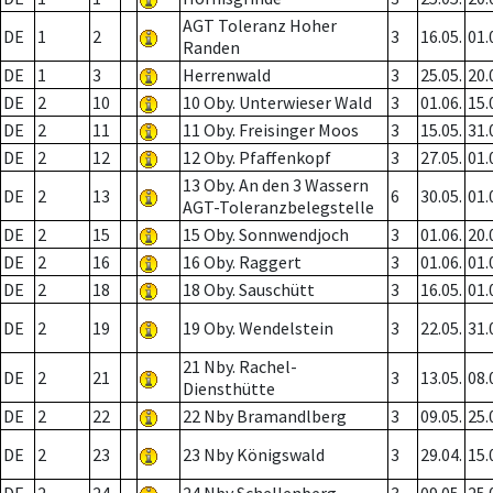
AGT Toleranz Hoher
DE
1
2
3
16.05.
01.
Randen
DE
1
3
Herrenwald
3
25.05.
20.
DE
2
10
10 Oby. Unterwieser Wald
3
01.06.
15.
DE
2
11
11 Oby. Freisinger Moos
3
15.05.
31.
DE
2
12
12 Oby. Pfaffenkopf
3
27.05.
01.
13 Oby. An den 3 Wassern
DE
2
13
6
30.05.
01.
AGT-Toleranzbelegstelle
DE
2
15
15 Oby. Sonnwendjoch
3
01.06.
20.
DE
2
16
16 Oby. Raggert
3
01.06.
01.
DE
2
18
18 Oby. Sauschütt
3
16.05.
01.
DE
2
19
19 Oby. Wendelstein
3
22.05.
31.
21 Nby. Rachel-
DE
2
21
3
13.05.
08.
Diensthütte
DE
2
22
22 Nby Bramandlberg
3
09.05.
25.
DE
2
23
23 Nby Königswald
3
29.04.
15.