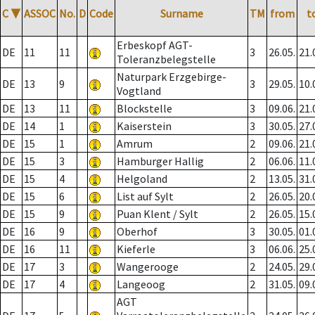
C
▼
ASSOC
No.
D
Code
Surname
TM
from
t
Erbeskopf AGT-
DE
11
11
3
26.05.
21.
Toleranzbelegstelle
Naturpark Erzgebirge-
DE
13
9
3
29.05.
10.
Vogtland
DE
13
11
Blockstelle
3
09.06.
21.
DE
14
1
Kaiserstein
3
30.05.
27.
DE
15
1
Amrum
2
09.06.
21.
DE
15
3
Hamburger Hallig
2
06.06.
11.
DE
15
4
Helgoland
2
13.05.
31.
DE
15
6
List auf Sylt
2
26.05.
20.
DE
15
9
Puan Klent / Sylt
2
26.05.
15.
DE
16
9
Oberhof
3
30.05.
01.
DE
16
11
Kieferle
3
06.06.
25.
DE
17
3
Wangerooge
2
24.05.
29.
DE
17
4
Langeoog
2
31.05.
09.
AGT