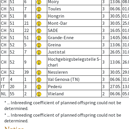
CH
51
6
Moiry
3
13.06.
08.
CH
51
7
Toules
3
06.06.
01.
CH
51
8
Hongrin
3
30.05.
01.
CH
51
21
Mont-Dar
3
30.05.
25.
CH
51
22
SADE
3
16.05.
01.
CH
51
51
Grande-Enne
3
14.05.
06.
CH
52
5
Greina
3
13.06.
31.
CH
52
7
Justistal
3
26.05.
31.
Hochgebirgsbelegstelle S-
CH
52
9
3
13.06.
26.
charl
CH
52
39
Nessleren
3
30.05.
29.
IT
4
1
Val Genova (TN)
3
06.06.
31.
IT
20
3
Pederü
3
27.05.
13.
NL
55
2
Vlieland
2
06.06.
05.
* ...
Inbreeding coefficient of planned offspring could not be
determined.
* ...
Inbreeding coefficient of planned offspring could not be
determined.