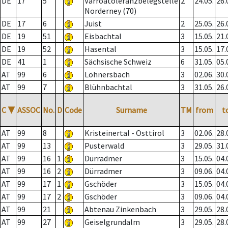
DE
17
5
Varroatoleranzbelegstelle
2
24.05.
26.
Norderney (70)
DE
17
6
Juist
2
25.05.
26.
DE
19
51
Eisbachtal
3
15.05.
21.
DE
19
52
Hasental
3
15.05.
17.
DE
41
1
Sächsische Schweiz
6
31.05.
05.
AT
99
6
Löhnersbach
3
02.06.
30.
AT
99
7
Blühnbachtal
3
31.05.
26.
C
▼
ASSOC
No.
D
Code
Surname
TM
from
t
AT
99
8
Kristeinertal - Osttirol
3
02.06.
28.
AT
99
13
Pusterwald
3
29.05.
31.
AT
99
16
1
Dürradmer
3
15.05.
04.
AT
99
16
2
Dürradmer
3
09.06.
04.
AT
99
17
1
Gschöder
3
15.05.
04.
AT
99
17
2
Gschöder
3
09.06.
04.
AT
99
21
Abtenau Zinkenbach
3
29.05.
28.
AT
99
27
Geiselgrundalm
3
29.05.
28.