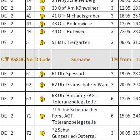
DE
2
24
24 Nby Schellenberg
3
09.05.
25.
DE
2
33
33 Opf. Am Kühweiher
3
12.05.
10.
DE
2
41
41 Ofr. Michaelsgraben
3
16.05.
25.
DE
2
43
43 Ofr. Bodenwiese
3
12.05.
14.
DE
2
44
44 Ofr. Hufeisen
3
22.05.
28.
DE
2
51
51 Mfr. Tiergarten
3
06.05.
31.
C
▼
ASSOC
No.
D
Code
Surname
TM
from
t
DE
2
61
61 Ufr. Spessart
3
19.05.
28.
DE
2
62
62 Ufr. Gramschatzer Wald
3
20.05.
29.
63 Ufr. Haßberge AGT-
DE
2
63
6
12.05.
14.
Toleranzbelegstelle
71 Schw. Scheppacher
DE
2
71
Forst AGT-
6
15.05.
24.
Toleranzbelegstelle
72 Schw.
DE
2
72
3
30.05.
25.
Gunzesried/Ostertal