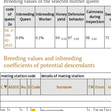
Breeding values
of the selected mother queen
code
Calmness
of
Inbreeding
Inbreeding
Honey
Defensive
Sw
during
queen
Queen
Worker
yield
behavior
inspection
2a
DE-2-
190-
0.0%
0.1%
94
97
98
73
0.33
0.43
0.42
42-
2015
Breeding values and inbreeding
coefficients of potential descendants
mating station code
details of mating station
C
▼
ASSOC
No.
D
Code
Surname
TM
from
t
DE
1
1
Hornisgrinde
3
25.05.
20.