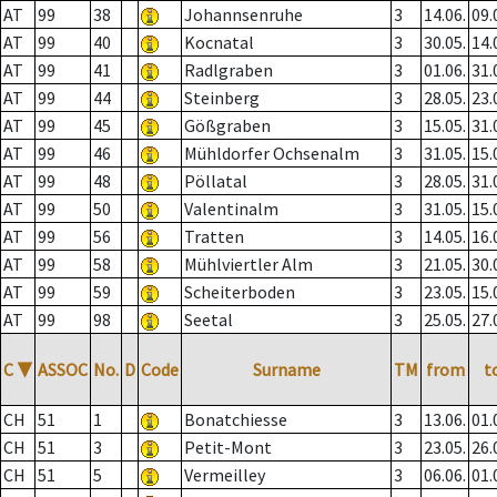
AT
99
38
Johannsenruhe
3
14.06.
09.
AT
99
40
Kocnatal
3
30.05.
14.
AT
99
41
Radlgraben
3
01.06.
31.
AT
99
44
Steinberg
3
28.05.
23.
AT
99
45
Gößgraben
3
15.05.
31.
AT
99
46
Mühldorfer Ochsenalm
3
31.05.
15.
AT
99
48
Pöllatal
3
28.05.
31.
AT
99
50
Valentinalm
3
31.05.
15.
AT
99
56
Tratten
3
14.05.
16.
AT
99
58
Mühlviertler Alm
3
21.05.
30.
AT
99
59
Scheiterboden
3
23.05.
15.
AT
99
98
Seetal
3
25.05.
27.
C
▼
ASSOC
No.
D
Code
Surname
TM
from
t
CH
51
1
Bonatchiesse
3
13.06.
01.
CH
51
3
Petit-Mont
3
23.05.
26.
CH
51
5
Vermeilley
3
06.06.
01.