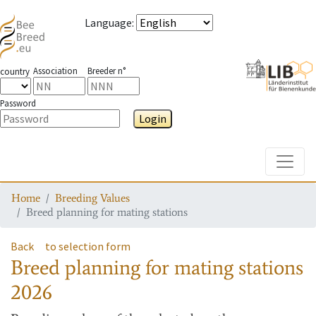
Language
:
Association
Breeder n°
country
Password
Login
Toggle
Home
Breeding Values
Breed planning for mating stations
Back
to selection form
Breed planning for mating stations
2026