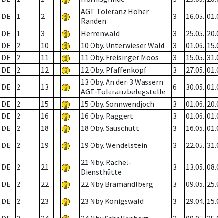
AGT Toleranz Hoher
DE
1
2
3
16.05.
01.
Randen
DE
1
3
Herrenwald
3
25.05.
20.
DE
2
10
10 Oby. Unterwieser Wald
3
01.06.
15.
DE
2
11
11 Oby. Freisinger Moos
3
15.05.
31.
DE
2
12
12 Oby. Pfaffenkopf
3
27.05.
01.
13 Oby. An den 3 Wassern
DE
2
13
6
30.05.
01.
AGT-Toleranzbelegstelle
DE
2
15
15 Oby. Sonnwendjoch
3
01.06.
20.
DE
2
16
16 Oby. Raggert
3
01.06.
01.
DE
2
18
18 Oby. Sauschütt
3
16.05.
01.
DE
2
19
19 Oby. Wendelstein
3
22.05.
31.
21 Nby. Rachel-
DE
2
21
3
13.05.
08.
Diensthütte
DE
2
22
22 Nby Bramandlberg
3
09.05.
25.
DE
2
23
23 Nby Königswald
3
29.04.
15.