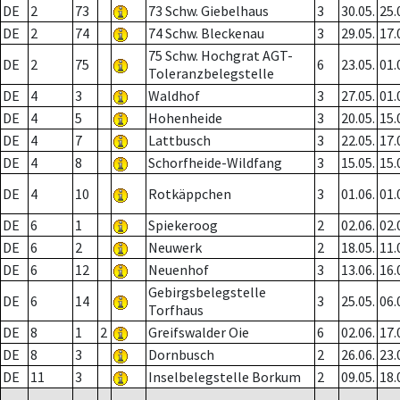
DE
2
73
73 Schw. Giebelhaus
3
30.05.
25.
DE
2
74
74 Schw. Bleckenau
3
29.05.
17.
75 Schw. Hochgrat AGT-
DE
2
75
6
23.05.
01.
Toleranzbelegstelle
DE
4
3
Waldhof
3
27.05.
01.
DE
4
5
Hohenheide
3
20.05.
15.
DE
4
7
Lattbusch
3
22.05.
17.
DE
4
8
Schorfheide-Wildfang
3
15.05.
15.
DE
4
10
Rotkäppchen
3
01.06.
01.
DE
6
1
Spiekeroog
2
02.06.
02.
DE
6
2
Neuwerk
2
18.05.
11.
DE
6
12
Neuenhof
3
13.06.
16.
Gebirgsbelegstelle
DE
6
14
3
25.05.
06.
Torfhaus
DE
8
1
2
Greifswalder Oie
6
02.06.
17.
DE
8
3
Dornbusch
2
26.06.
23.
DE
11
3
Inselbelegstelle Borkum
2
09.05.
18.