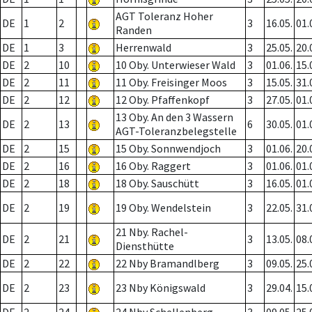
AGT Toleranz Hoher
DE
1
2
3
16.05.
01.
Randen
DE
1
3
Herrenwald
3
25.05.
20.
DE
2
10
10 Oby. Unterwieser Wald
3
01.06.
15.
DE
2
11
11 Oby. Freisinger Moos
3
15.05.
31.
DE
2
12
12 Oby. Pfaffenkopf
3
27.05.
01.
13 Oby. An den 3 Wassern
DE
2
13
6
30.05.
01.
AGT-Toleranzbelegstelle
DE
2
15
15 Oby. Sonnwendjoch
3
01.06.
20.
DE
2
16
16 Oby. Raggert
3
01.06.
01.
DE
2
18
18 Oby. Sauschütt
3
16.05.
01.
DE
2
19
19 Oby. Wendelstein
3
22.05.
31.
21 Nby. Rachel-
DE
2
21
3
13.05.
08.
Diensthütte
DE
2
22
22 Nby Bramandlberg
3
09.05.
25.
DE
2
23
23 Nby Königswald
3
29.04.
15.