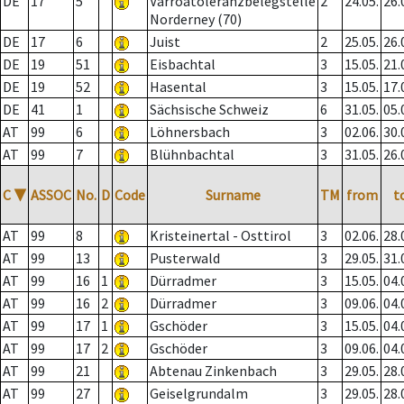
DE
17
5
Varroatoleranzbelegstelle
2
24.05.
26.
Norderney (70)
DE
17
6
Juist
2
25.05.
26.
DE
19
51
Eisbachtal
3
15.05.
21.
DE
19
52
Hasental
3
15.05.
17.
DE
41
1
Sächsische Schweiz
6
31.05.
05.
AT
99
6
Löhnersbach
3
02.06.
30.
AT
99
7
Blühnbachtal
3
31.05.
26.
C
▼
ASSOC
No.
D
Code
Surname
TM
from
t
AT
99
8
Kristeinertal - Osttirol
3
02.06.
28.
AT
99
13
Pusterwald
3
29.05.
31.
AT
99
16
1
Dürradmer
3
15.05.
04.
AT
99
16
2
Dürradmer
3
09.06.
04.
AT
99
17
1
Gschöder
3
15.05.
04.
AT
99
17
2
Gschöder
3
09.06.
04.
AT
99
21
Abtenau Zinkenbach
3
29.05.
28.
AT
99
27
Geiselgrundalm
3
29.05.
28.