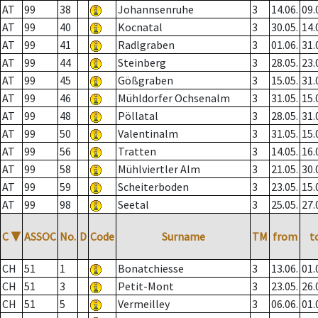
AT
99
38
Johannsenruhe
3
14.06.
09.
AT
99
40
Kocnatal
3
30.05.
14.
AT
99
41
Radlgraben
3
01.06.
31.
AT
99
44
Steinberg
3
28.05.
23.
AT
99
45
Gößgraben
3
15.05.
31.
AT
99
46
Mühldorfer Ochsenalm
3
31.05.
15.
AT
99
48
Pöllatal
3
28.05.
31.
AT
99
50
Valentinalm
3
31.05.
15.
AT
99
56
Tratten
3
14.05.
16.
AT
99
58
Mühlviertler Alm
3
21.05.
30.
AT
99
59
Scheiterboden
3
23.05.
15.
AT
99
98
Seetal
3
25.05.
27.
C
▼
ASSOC
No.
D
Code
Surname
TM
from
t
CH
51
1
Bonatchiesse
3
13.06.
01.
CH
51
3
Petit-Mont
3
23.05.
26.
CH
51
5
Vermeilley
3
06.06.
01.