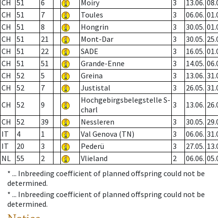
CH
51
6
Moiry
3
13.06.
08.
CH
51
7
Toules
3
06.06.
01.
CH
51
8
Hongrin
3
30.05.
01.
CH
51
21
Mont-Dar
3
30.05.
25.
CH
51
22
SADE
3
16.05.
01.
CH
51
51
Grande-Enne
3
14.05.
06.
CH
52
5
Greina
3
13.06.
31.
CH
52
7
Justistal
3
26.05.
31.
Hochgebirgsbelegstelle S-
CH
52
9
3
13.06.
26.
charl
CH
52
39
Nessleren
3
30.05.
29.
IT
4
1
Val Genova (TN)
3
06.06.
31.
IT
20
3
Pederü
3
27.05.
13.
NL
55
2
Vlieland
2
06.06.
05.
* ...
Inbreeding coefficient of planned offspring could not be
determined.
* ...
Inbreeding coefficient of planned offspring could not be
determined.