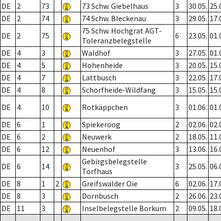
DE
2
73
73 Schw. Giebelhaus
3
30.05.
25.
DE
2
74
74 Schw. Bleckenau
3
29.05.
17.
75 Schw. Hochgrat AGT-
DE
2
75
6
23.05.
01.
Toleranzbelegstelle
DE
4
3
Waldhof
3
27.05.
01.
DE
4
5
Hohenheide
3
20.05.
15.
DE
4
7
Lattbusch
3
22.05.
17.
DE
4
8
Schorfheide-Wildfang
3
15.05.
15.
DE
4
10
Rotkäppchen
3
01.06.
01.
DE
6
1
Spiekeroog
2
02.06.
02.
DE
6
2
Neuwerk
2
18.05.
11.
DE
6
12
Neuenhof
3
13.06.
16.
Gebirgsbelegstelle
DE
6
14
3
25.05.
06.
Torfhaus
DE
8
1
2
Greifswalder Oie
6
02.06.
17.
DE
8
3
Dornbusch
2
26.06.
23.
DE
11
3
Inselbelegstelle Borkum
2
09.05.
18.