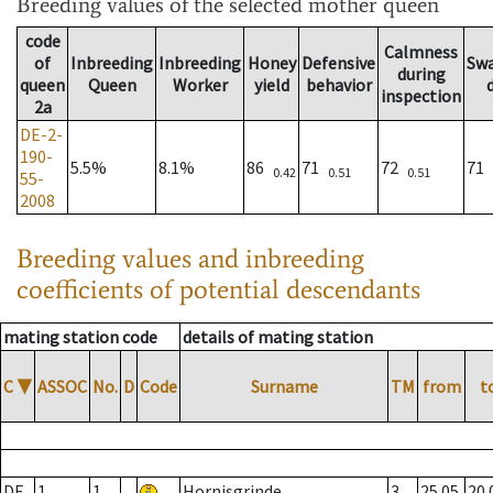
Breeding values
of the selected mother queen
code
Calmness
of
Inbreeding
Inbreeding
Honey
Defensive
Sw
during
queen
Queen
Worker
yield
behavior
inspection
2a
DE-2-
190-
5.5%
8.1%
86
71
72
71
0.42
0.51
0.51
55-
2008
Breeding values and inbreeding
coefficients of potential descendants
mating station code
details of mating station
C
▼
ASSOC
No.
D
Code
Surname
TM
from
t
DE
1
1
Hornisgrinde
3
25.05.
20.