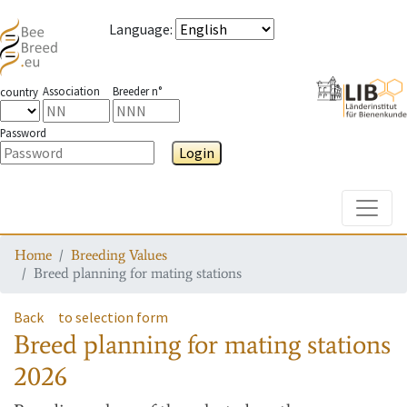
Language
:
Association
Breeder n°
country
Password
Login
Toggle
Home
Breeding Values
Breed planning for mating stations
Back
to selection form
Breed planning for mating stations
2026