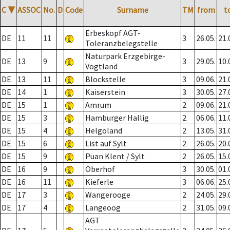
C
▼
ASSOC
No.
D
Code
Surname
TM
from
t
Erbeskopf AGT-
DE
11
11
3
26.05.
21.
Toleranzbelegstelle
Naturpark Erzgebirge-
DE
13
9
3
29.05.
10.
Vogtland
DE
13
11
Blockstelle
3
09.06.
21.
DE
14
1
Kaiserstein
3
30.05.
27.
DE
15
1
Amrum
2
09.06.
21.
DE
15
3
Hamburger Hallig
2
06.06.
11.
DE
15
4
Helgoland
2
13.05.
31.
DE
15
6
List auf Sylt
2
26.05.
20.
DE
15
9
Puan Klent / Sylt
2
26.05.
15.
DE
16
9
Oberhof
3
30.05.
01.
DE
16
11
Kieferle
3
06.06.
25.
DE
17
3
Wangerooge
2
24.05.
29.
DE
17
4
Langeoog
2
31.05.
09.
AGT