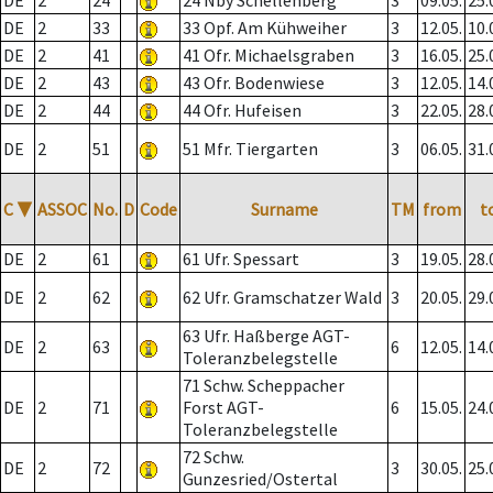
DE
2
24
24 Nby Schellenberg
3
09.05.
25.
DE
2
33
33 Opf. Am Kühweiher
3
12.05.
10.
DE
2
41
41 Ofr. Michaelsgraben
3
16.05.
25.
DE
2
43
43 Ofr. Bodenwiese
3
12.05.
14.
DE
2
44
44 Ofr. Hufeisen
3
22.05.
28.
DE
2
51
51 Mfr. Tiergarten
3
06.05.
31.
C
▼
ASSOC
No.
D
Code
Surname
TM
from
t
DE
2
61
61 Ufr. Spessart
3
19.05.
28.
DE
2
62
62 Ufr. Gramschatzer Wald
3
20.05.
29.
63 Ufr. Haßberge AGT-
DE
2
63
6
12.05.
14.
Toleranzbelegstelle
71 Schw. Scheppacher
DE
2
71
Forst AGT-
6
15.05.
24.
Toleranzbelegstelle
72 Schw.
DE
2
72
3
30.05.
25.
Gunzesried/Ostertal