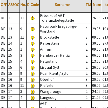
C
▼
ASSOC
No.
D
Code
Surname
TM
from
t
Erbeskopf AGT-
DE
11
11
3
26.05.
21.
Toleranzbelegstelle
Naturpark Erzgebirge-
DE
13
9
3
29.05.
10.
Vogtland
DE
13
11
Blockstelle
3
09.06.
21.
DE
14
1
Kaiserstein
3
30.05.
27.
DE
15
1
Amrum
2
09.06.
21.
DE
15
3
Hamburger Hallig
2
06.06.
11.
DE
15
4
Helgoland
2
13.05.
31.
DE
15
6
List auf Sylt
2
26.05.
20.
DE
15
9
Puan Klent / Sylt
2
26.05.
15.
DE
16
9
Oberhof
3
30.05.
01.
DE
16
11
Kieferle
3
06.06.
25.
DE
17
3
Wangerooge
2
24.05.
29.
DE
17
4
Langeoog
2
31.05.
09.
AGT