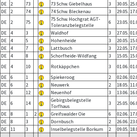
DE
2
73
73 Schw. Giebelhaus
3
30.05.
25.
DE
2
74
74 Schw. Bleckenau
3
29.05.
17.
75 Schw. Hochgrat AGT-
DE
2
75
6
23.05.
01.
Toleranzbelegstelle
DE
4
3
Waldhof
3
27.05.
01.
DE
4
5
Hohenheide
3
20.05.
15.
DE
4
7
Lattbusch
3
22.05.
17.
DE
4
8
Schorfheide-Wildfang
3
15.05.
15.
DE
4
10
Rotkäppchen
3
01.06.
01.
DE
6
1
Spiekeroog
2
02.06.
02.
DE
6
2
Neuwerk
2
18.05.
11.
DE
6
12
Neuenhof
3
13.06.
16.
Gebirgsbelegstelle
DE
6
14
3
25.05.
06.
Torfhaus
DE
8
1
2
Greifswalder Oie
6
02.06.
17.
DE
8
3
Dornbusch
2
26.06.
23.
DE
11
3
Inselbelegstelle Borkum
2
09.05.
18.