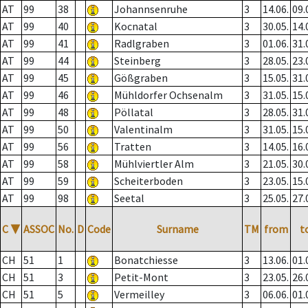
AT
99
38
Johannsenruhe
3
14.06.
09.
AT
99
40
Kocnatal
3
30.05.
14.
AT
99
41
Radlgraben
3
01.06.
31.
AT
99
44
Steinberg
3
28.05.
23.
AT
99
45
Gößgraben
3
15.05.
31.
AT
99
46
Mühldorfer Ochsenalm
3
31.05.
15.
AT
99
48
Pöllatal
3
28.05.
31.
AT
99
50
Valentinalm
3
31.05.
15.
AT
99
56
Tratten
3
14.05.
16.
AT
99
58
Mühlviertler Alm
3
21.05.
30.
AT
99
59
Scheiterboden
3
23.05.
15.
AT
99
98
Seetal
3
25.05.
27.
C
▼
ASSOC
No.
D
Code
Surname
TM
from
t
CH
51
1
Bonatchiesse
3
13.06.
01.
CH
51
3
Petit-Mont
3
23.05.
26.
CH
51
5
Vermeilley
3
06.06.
01.