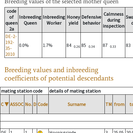
Breeding values
of the selected mother queen
code
Calmness
of
Inbreeding
Inbreeding
Honey
Defensive
Sw
during
queen
Queen
Worker
yield
behavior
inspection
2a
DE-2-
192-
0.0%
1.7%
84
85
87
83
0.26
0.34
0.33
35-
2010
Breeding values and inbreeding
coefficients of potential descendants
mating station code
details of mating station
C
▼
ASSOC
No.
D
Code
Surname
TM
from
t
DE
1
1
Hornisgrinde
3
25.05.
20.