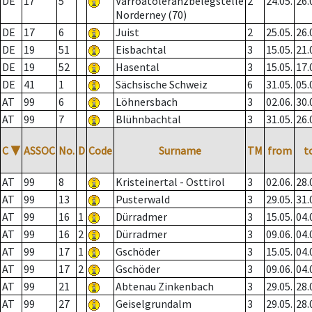
DE
17
5
Varroatoleranzbelegstelle
2
24.05.
26.
Norderney (70)
DE
17
6
Juist
2
25.05.
26.
DE
19
51
Eisbachtal
3
15.05.
21.
DE
19
52
Hasental
3
15.05.
17.
DE
41
1
Sächsische Schweiz
6
31.05.
05.
AT
99
6
Löhnersbach
3
02.06.
30.
AT
99
7
Blühnbachtal
3
31.05.
26.
C
▼
ASSOC
No.
D
Code
Surname
TM
from
t
AT
99
8
Kristeinertal - Osttirol
3
02.06.
28.
AT
99
13
Pusterwald
3
29.05.
31.
AT
99
16
1
Dürradmer
3
15.05.
04.
AT
99
16
2
Dürradmer
3
09.06.
04.
AT
99
17
1
Gschöder
3
15.05.
04.
AT
99
17
2
Gschöder
3
09.06.
04.
AT
99
21
Abtenau Zinkenbach
3
29.05.
28.
AT
99
27
Geiselgrundalm
3
29.05.
28.