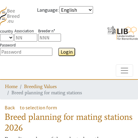
Language
:
Association
Breeder n°
country
Password
Login
Toggle
Home
Breeding Values
Breed planning for mating stations
Back
to selection form
Breed planning for mating stations
2026