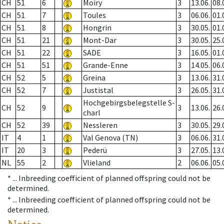
CH
51
6
Moiry
3
13.06.
08.
CH
51
7
Toules
3
06.06.
01.
CH
51
8
Hongrin
3
30.05.
01.
CH
51
21
Mont-Dar
3
30.05.
25.
CH
51
22
SADE
3
16.05.
01.
CH
51
51
Grande-Enne
3
14.05.
06.
CH
52
5
Greina
3
13.06.
31.
CH
52
7
Justistal
3
26.05.
31.
Hochgebirgsbelegstelle S-
CH
52
9
3
13.06.
26.
charl
CH
52
39
Nessleren
3
30.05.
29.
IT
4
1
Val Genova (TN)
3
06.06.
31.
IT
20
3
Pederü
3
27.05.
13.
NL
55
2
Vlieland
2
06.06.
05.
* ...
Inbreeding coefficient of planned offspring could not be
determined.
* ...
Inbreeding coefficient of planned offspring could not be
determined.