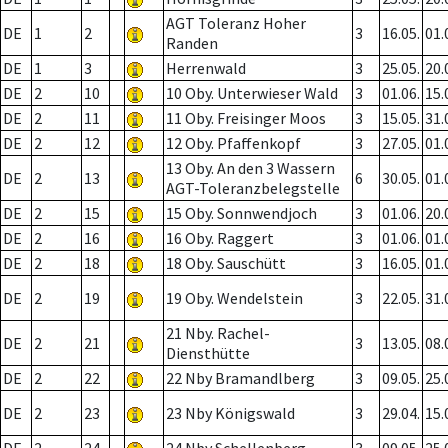
AGT Toleranz Hoher
DE
1
2
3
16.05.
01.
Randen
DE
1
3
Herrenwald
3
25.05.
20.
DE
2
10
10 Oby. Unterwieser Wald
3
01.06.
15.
DE
2
11
11 Oby. Freisinger Moos
3
15.05.
31.
DE
2
12
12 Oby. Pfaffenkopf
3
27.05.
01.
13 Oby. An den 3 Wassern
DE
2
13
6
30.05.
01.
AGT-Toleranzbelegstelle
DE
2
15
15 Oby. Sonnwendjoch
3
01.06.
20.
DE
2
16
16 Oby. Raggert
3
01.06.
01.
DE
2
18
18 Oby. Sauschütt
3
16.05.
01.
DE
2
19
19 Oby. Wendelstein
3
22.05.
31.
21 Nby. Rachel-
DE
2
21
3
13.05.
08.
Diensthütte
DE
2
22
22 Nby Bramandlberg
3
09.05.
25.
DE
2
23
23 Nby Königswald
3
29.04.
15.