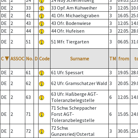
DE
2
24
24 Nby Schellenberg
3
09.05.
25.
DE
2
33
33 Opf. Am Kühweiher
3
12.05.
10.
DE
2
41
41 Ofr. Michaelsgraben
3
16.05.
25.
DE
2
43
43 Ofr. Bodenwiese
3
12.05.
14.
DE
2
44
44 Ofr. Hufeisen
3
22.05.
28.
DE
2
51
51 Mfr. Tiergarten
3
06.05.
31.
C
▼
ASSOC
No.
D
Code
Surname
TM
from
t
DE
2
61
61 Ufr. Spessart
3
19.05.
28.
DE
2
62
62 Ufr. Gramschatzer Wald
3
20.05.
29.
63 Ufr. Haßberge AGT-
DE
2
63
6
12.05.
14.
Toleranzbelegstelle
71 Schw. Scheppacher
DE
2
71
Forst AGT-
6
15.05.
24.
Toleranzbelegstelle
72 Schw.
DE
2
72
3
30.05.
25.
Gunzesried/Ostertal