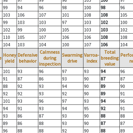
98
97
99
96
105
100
97
99
94
96
98
100
98
96
103
106
107
101
108
108
105
99
103
103
97
103
102
100
102
99
100
105
103
103
102
110
105
107
106
106
108
108
104
103
104
100
107
106
104
Calmness
Total
Honey
Defensive
Swarming
Varroa-
Perfo
e
during
breeding
yield
behavior
drive
index
n
inspection
value
101
93
96
97
93
94
96
91
87
86
93
90
87
87
88
92
93
94
90
89
90
92
92
93
92
90
89
91
101
93
96
97
93
94
96
94
91
93
94
95
92
91
93
86
87
93
90
88
88
89
86
88
93
90
87
87
96
88
88
92
90
88
89