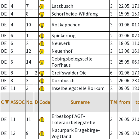
DE
4
7
Lattbusch
3
22.05.
17.
DE
4
8
Schorfheide-Wildfang
3
15.05.
15.
DE
4
10
Rotkäppchen
3
01.06.
01.
DE
6
1
Spiekeroog
2
02.06.
02.
DE
6
2
Neuwerk
2
18.05.
11.
DE
6
12
Neuenhof
3
13.06.
16.
Gebirgsbelegstelle
DE
6
14
3
25.05.
06.
Torfhaus
DE
8
1
2
Greifswalder Oie
6
02.06.
17.
DE
8
3
Dornbusch
2
26.06.
23.
DE
11
3
Inselbelegstelle Borkum
2
09.05.
18.
C
▼
ASSOC
No.
D
Code
Surname
TM
from
t
Erbeskopf AGT-
DE
11
11
3
26.05.
21.
Toleranzbelegstelle
Naturpark Erzgebirge-
DE
13
9
3
29.05.
10.
Vogtland