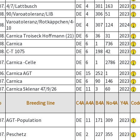
07.
4/7/Lattbusch
DE
4
301
163
2023
08.
90/Varoatoleranz/LIB
DE
4
306
51
2023
Varoatoleranz/Rotkäppchen/4-
08.
DE
4
307
124
2024
10
08.
Carnica Troiseck Hoffmann (21)
DE
6
36
31
2023
08.
Carnica
DE
6
1
736
2023
08.
C-T 1075
DE
6
198
42
2023
07.
Carnica -Celle
DE
6
1
2786
2022
06.
Carnica AGT
DE
15
252
1
2023
07.
Carnica
DE
6
90
146
2023
07.
Carnica Sklenar 47/9/26
DE
11
3
60
2022
o
Breeding line
C4A
A4A
B4A
No4A
Y4A
Cod
07.
AGT-Population
DE
11
171
309
2023
07.
Peschetz
DE
2
227
355
2023