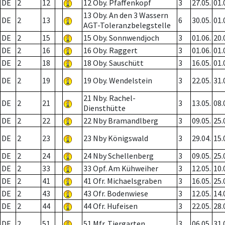
DE
2
12
12 Oby. Pfaffenkopf
3
27.05.
01.
13 Oby. An den 3 Wassern
DE
2
13
6
30.05.
01.
AGT-Toleranzbelegstelle
DE
2
15
15 Oby. Sonnwendjoch
3
01.06.
20.
DE
2
16
16 Oby. Raggert
3
01.06.
01.
DE
2
18
18 Oby. Sauschütt
3
16.05.
01.
DE
2
19
19 Oby. Wendelstein
3
22.05.
31.
21 Nby. Rachel-
DE
2
21
3
13.05.
08.
Diensthütte
DE
2
22
22 Nby Bramandlberg
3
09.05.
25.
DE
2
23
23 Nby Königswald
3
29.04.
15.
DE
2
24
24 Nby Schellenberg
3
09.05.
25.
DE
2
33
33 Opf. Am Kühweiher
3
12.05.
10.
DE
2
41
41 Ofr. Michaelsgraben
3
16.05.
25.
DE
2
43
43 Ofr. Bodenwiese
3
12.05.
14.
DE
2
44
44 Ofr. Hufeisen
3
22.05.
28.
DE
2
51
51 Mfr. Tiergarten
3
06.05.
31.