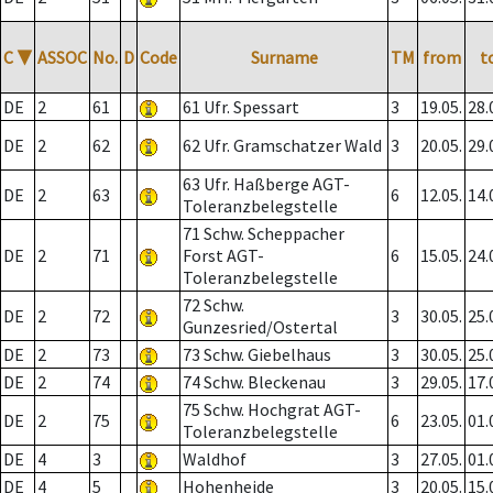
C
▼
ASSOC
No.
D
Code
Surname
TM
from
t
DE
2
61
61 Ufr. Spessart
3
19.05.
28.
DE
2
62
62 Ufr. Gramschatzer Wald
3
20.05.
29.
63 Ufr. Haßberge AGT-
DE
2
63
6
12.05.
14.
Toleranzbelegstelle
71 Schw. Scheppacher
DE
2
71
Forst AGT-
6
15.05.
24.
Toleranzbelegstelle
72 Schw.
DE
2
72
3
30.05.
25.
Gunzesried/Ostertal
DE
2
73
73 Schw. Giebelhaus
3
30.05.
25.
DE
2
74
74 Schw. Bleckenau
3
29.05.
17.
75 Schw. Hochgrat AGT-
DE
2
75
6
23.05.
01.
Toleranzbelegstelle
DE
4
3
Waldhof
3
27.05.
01.
DE
4
5
Hohenheide
3
20.05.
15.