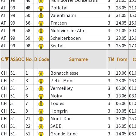
AT
99
46
Mühldorfer Ochsenalm
3
31.05.
15.
AT
99
48
Pöllatal
3
28.05.
31.
AT
99
50
Valentinalm
3
31.05.
15.
AT
99
56
Tratten
3
14.05.
16.
AT
99
58
Mühlviertler Alm
3
21.05.
30.
AT
99
59
Scheiterboden
3
23.05.
15.
AT
99
98
Seetal
3
25.05.
27.
C
▼
ASSOC
No.
D
Code
Surname
TM
from
t
CH
51
1
Bonatchiesse
3
13.06.
01.
CH
51
3
Petit-Mont
3
23.05.
26.
CH
51
5
Vermeilley
3
06.06.
01.
CH
51
6
Moiry
3
13.06.
08.
CH
51
7
Toules
3
06.06.
01.
CH
51
8
Hongrin
3
30.05.
01.
CH
51
21
Mont-Dar
3
30.05.
25.
CH
51
22
SADE
3
16.05.
01.
CH
51
51
Grande-Enne
3
14.05.
06.