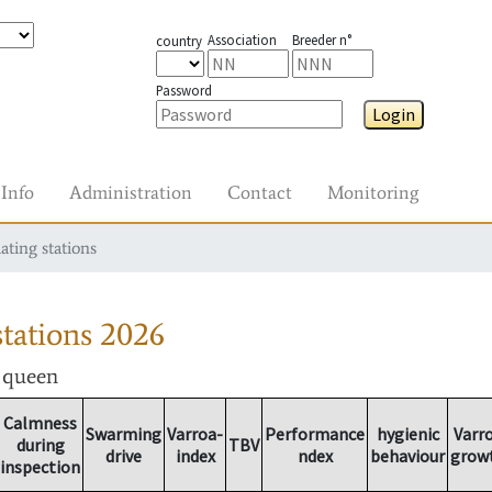
Association
Breeder n°
country
Password
Login
Info
Administration
Contact
Monitoring
ating stations
tations
2026
r queen
Calmness
Swarming
Varroa-
Performance
hygienic
Varr
during
TBV
drive
index
ndex
behaviour
grow
inspection