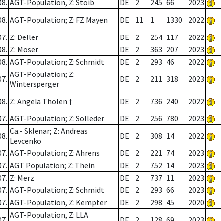
08.
AGT-Population, Z: Stoib
DE
2
245
66
2023
08.
AGT-Population; Z: FZ Mayen
DE
11
1
1330
2022
07.
Z: Deller
DE
2
254
117
2022
08.
Z: Moser
DE
2
363
207
2023
08.
AGT-Population; Z: Schmidt
DE
2
293
46
2022
AGT-Population; Z:
07.
DE
2
211
318
2023
Wintersperger
08.
Z: Angela Tholen †
DE
2
736
240
2022
07.
AGT-Population; Z: Solleder
DE
2
256
780
2023
Ca.- Sklenar; Z: Andreas
08.
DE
2
308
14
2022
Levcenko
07.
AGT-Population; Z: Ahrens
DE
2
221
74
2023
07.
AGT Population; Z: Thein
DE
2
752
14
2023
07.
Z: Merz
DE
2
737
11
2023
07.
AGT-Population; Z: Schmidt
DE
2
293
66
2023
07.
AGT-Population, Z: Kempter
DE
2
298
45
2020
AGT-Population, Z: LLA
07.
DE
2
128
69
2023