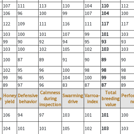
107
111
113
110
104
110
112
106
96
100
99
107
104
100
122
109
111
116
111
117
117
103
100
101
107
99
101
103
99
90
92
94
95
93
93
103
100
102
105
102
103
103
100
87
89
91
90
89
90
102
95
96
100
98
98
98
99
96
95
104
100
99
98
89
97
96
83
87
87
89
Calmness
Total
Honey
Defensive
Swarming
Varroa-
Perfo
e
during
breeding
yield
behavior
drive
index
n
inspection
value
106
94
97
103
101
101
100
104
101
101
105
102
103
103