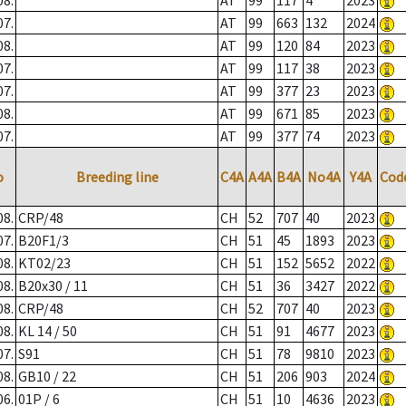
08.
AT
99
117
4
2023
07.
AT
99
663
132
2024
08.
AT
99
120
84
2023
07.
AT
99
117
38
2023
07.
AT
99
377
23
2023
08.
AT
99
671
85
2023
07.
AT
99
377
74
2023
o
Breeding line
C4A
A4A
B4A
No4A
Y4A
Cod
08.
CRP/48
CH
52
707
40
2023
07.
B20F1/3
CH
51
45
1893
2023
08.
KT02/23
CH
51
152
5652
2022
08.
B20x30 / 11
CH
51
36
3427
2022
08.
CRP/48
CH
52
707
40
2023
08.
KL 14 / 50
CH
51
91
4677
2023
07.
S91
CH
51
78
9810
2023
08.
GB10 / 22
CH
51
206
903
2024
06.
01P / 6
CH
51
10
4636
2023