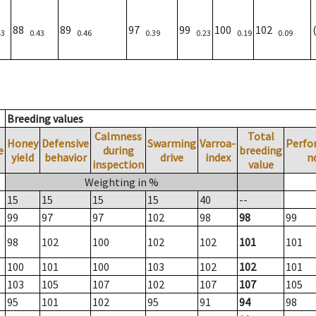
88
89
97
99
100
102
43
0.43
0.46
0.39
0.23
0.19
0.09
Breeding values
Calmness
Total
Honey
Defensive
Swarming
Varroa-
Perfo
e
during
breeding
yield
behavior
drive
index
n
inspection
value
Weighting in %
15
15
15
15
40
--
99
97
97
102
98
98
99
98
102
100
102
102
101
101
100
101
100
103
102
102
101
103
105
107
102
107
107
105
95
101
102
95
91
94
98