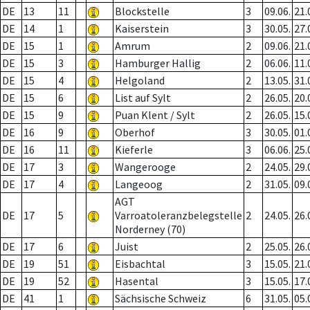
DE
13
11
Blockstelle
3
09.06.
21.
DE
14
1
Kaiserstein
3
30.05.
27.
DE
15
1
Amrum
2
09.06.
21.
DE
15
3
Hamburger Hallig
2
06.06.
11.
DE
15
4
Helgoland
2
13.05.
31.
DE
15
6
List auf Sylt
2
26.05.
20.
DE
15
9
Puan Klent / Sylt
2
26.05.
15.
DE
16
9
Oberhof
3
30.05.
01.
DE
16
11
Kieferle
3
06.06.
25.
DE
17
3
Wangerooge
2
24.05.
29.
DE
17
4
Langeoog
2
31.05.
09.
AGT
DE
17
5
Varroatoleranzbelegstelle
2
24.05.
26.
Norderney (70)
DE
17
6
Juist
2
25.05.
26.
DE
19
51
Eisbachtal
3
15.05.
21.
DE
19
52
Hasental
3
15.05.
17.
DE
41
1
Sächsische Schweiz
6
31.05.
05.