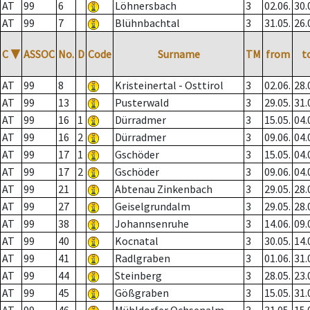
AT
99
6
Löhnersbach
3
02.06.
30.
AT
99
7
Blühnbachtal
3
31.05.
26.
C
▼
ASSOC
No.
D
Code
Surname
TM
from
t
AT
99
8
Kristeinertal - Osttirol
3
02.06.
28.
AT
99
13
Pusterwald
3
29.05.
31.
AT
99
16
1
Dürradmer
3
15.05.
04.
AT
99
16
2
Dürradmer
3
09.06.
04.
AT
99
17
1
Gschöder
3
15.05.
04.
AT
99
17
2
Gschöder
3
09.06.
04.
AT
99
21
Abtenau Zinkenbach
3
29.05.
28.
AT
99
27
Geiselgrundalm
3
29.05.
28.
AT
99
38
Johannsenruhe
3
14.06.
09.
AT
99
40
Kocnatal
3
30.05.
14.
AT
99
41
Radlgraben
3
01.06.
31.
AT
99
44
Steinberg
3
28.05.
23.
AT
99
45
Gößgraben
3
15.05.
31.