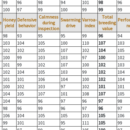
99
96
98
94
101
98
96
100
97
99
100
99
99
99
Calmness
Total
Honey
Defensive
Swarming
Varroa-
Perfo
e
during
breeding
yield
behavior
drive
index
n
inspection
value
98
93
95
95
99
96
94
103
104
105
100
110
107
103
102
102
105
107
102
104
105
100
99
103
103
97
100
102
101
99
102
107
100
102
103
102
104
105
103
99
102
104
101
101
106
104
100
102
104
100
102
103
97
102
101
101
104
105
107
101
108
107
105
104
96
96
97
96
97
98
98
96
99
96
97
96
97
106
104
105
105
103
105
106
99
101
101
95
111
105
99