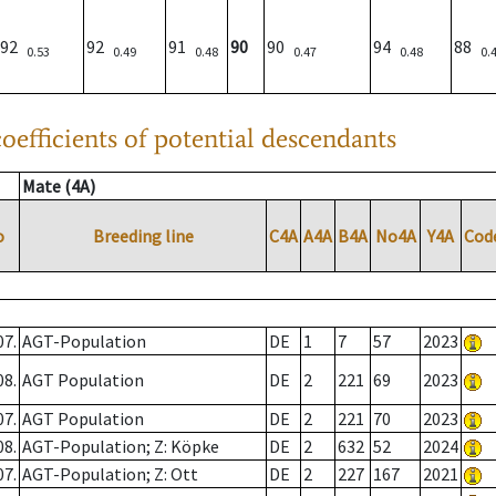
92
92
91
90
90
94
88
0.53
0.49
0.48
0.47
0.48
0.
oefficients of potential descendants
Mate (4A)
o
Breeding line
C4A
A4A
B4A
No4A
Y4A
Cod
07.
AGT-Population
DE
1
7
57
2023
08.
AGT Population
DE
2
221
69
2023
07.
AGT Population
DE
2
221
70
2023
08.
AGT-Population; Z: Köpke
DE
2
632
52
2024
07.
AGT-Population; Z: Ott
DE
2
227
167
2021