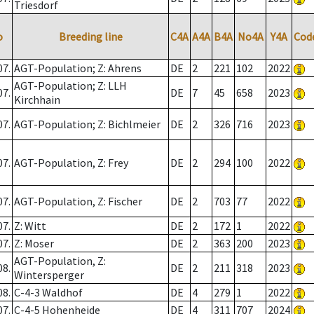
Triesdorf
o
Breeding line
C4A
A4A
B4A
No4A
Y4A
Cod
07.
AGT-Population; Z: Ahrens
DE
2
221
102
2022
AGT-Population; Z: LLH
07.
DE
7
45
658
2023
Kirchhain
07.
AGT-Population; Z: Bichlmeier
DE
2
326
716
2023
07.
AGT-Population, Z: Frey
DE
2
294
100
2022
07.
AGT-Population, Z: Fischer
DE
2
703
77
2022
07.
Z: Witt
DE
2
172
1
2022
07.
Z: Moser
DE
2
363
200
2023
AGT-Population, Z:
08.
DE
2
211
318
2023
Wintersperger
08.
C-4-3 Waldhof
DE
4
279
1
2022
07.
C-4-5 Hohenheide
DE
4
311
707
2024