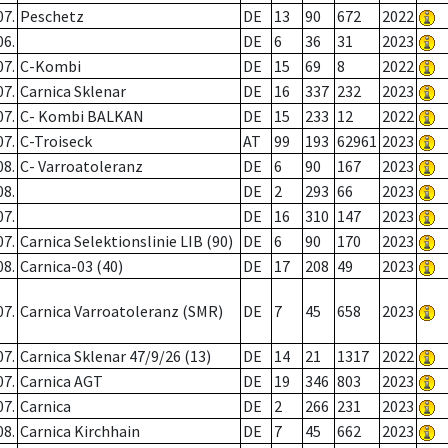
07.
Peschetz
DE
13
90
672
2022
06.
DE
6
36
31
2023
07.
C-Kombi
DE
15
69
8
2022
07.
Carnica Sklenar
DE
16
337
232
2023
07.
C- Kombi BALKAN
DE
15
233
12
2022
07.
C-Troiseck
AT
99
193
62961
2023
08.
C- Varroatoleranz
DE
6
90
167
2023
08.
DE
2
293
66
2023
07.
DE
16
310
147
2023
07.
Carnica Selektionslinie LIB (90)
DE
6
90
170
2023
08.
Carnica-03 (40)
DE
17
208
49
2023
07.
Carnica Varroatoleranz (SMR)
DE
7
45
658
2023
07.
Carnica Sklenar 47/9/26 (13)
DE
14
21
1317
2022
07.
Carnica AGT
DE
19
346
803
2023
07.
Carnica
DE
2
266
231
2023
08.
Carnica Kirchhain
DE
7
45
662
2023