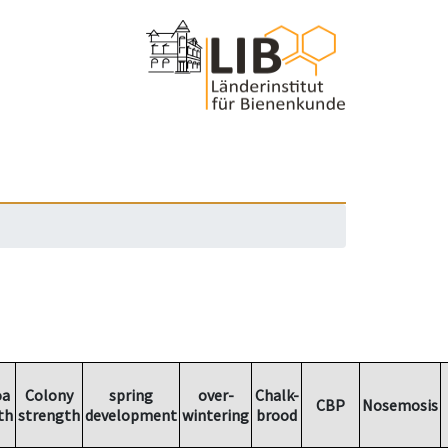
oa
Colony
spring
over-
Chalk-
CBP
Nosemosis
th
strength
development
wintering
brood