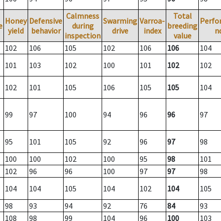
Calmness
Total
Honey
Defensive
Swarming
Varroa-
Perfo
e
during
breeding
yield
behavior
drive
index
n
inspection
value
102
106
105
102
106
106
104
101
103
102
100
101
102
102
102
101
105
106
105
105
104
99
97
100
94
96
96
97
95
101
105
92
96
97
98
100
100
102
100
95
98
101
102
96
96
100
97
97
98
104
104
105
104
102
104
105
98
93
94
92
76
84
93
108
98
99
104
96
100
103