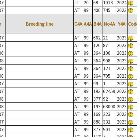
07.
IT
20
68
1013
2024
07.
AT
99
400
745
2023
o
Breeding line
C4A
A4A
B4A
No4A
Y4A
Cod
07.
AT
99
662
21
2023
07.
AT
99
120
87
2023
06.
AT
99
364
106
2023
08.
AT
99
364
908
2023
06.
AT
99
364
121
2022
08.
AT
99
364
705
2023
07.
AT
99
99
1
2023
07.
AT
99
193
62459
2023
08.
AT
99
377
92
2023
08.
AT
99
193
63000
2023
07.
AT
99
169
223
2023
07.
AT
99
888
331
2023
07.
AT
99
377
501
2023