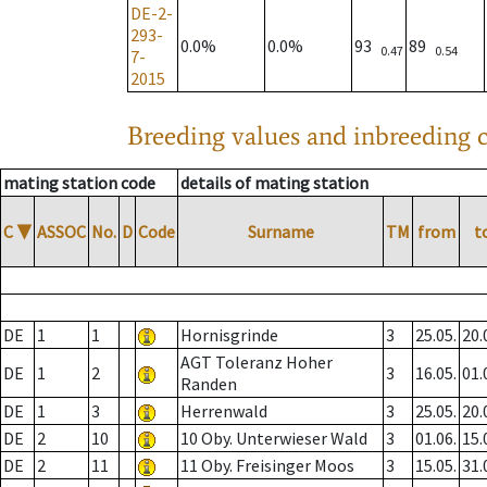
DE-2-
293-
0.0%
0.0%
93
89
0.47
0.54
7-
2015
Breeding values and inbreeding c
mating station code
details of mating station
C
▼
ASSOC
No.
D
Code
Surname
TM
from
t
DE
1
1
Hornisgrinde
3
25.05.
20.
AGT Toleranz Hoher
DE
1
2
3
16.05.
01.
Randen
DE
1
3
Herrenwald
3
25.05.
20.
DE
2
10
10 Oby. Unterwieser Wald
3
01.06.
15.
DE
2
11
11 Oby. Freisinger Moos
3
15.05.
31.