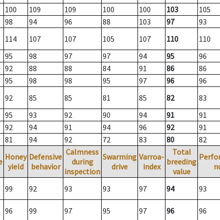
100
109
109
100
100
103
105
98
94
96
88
103
97
93
114
107
107
105
107
110
110
95
98
97
97
94
95
96
92
88
88
84
91
86
86
95
98
98
95
97
96
96
92
85
85
81
85
82
83
95
93
92
90
94
91
91
92
94
91
94
96
92
91
81
94
92
72
83
80
82
Calmness
Total
Honey
Defensive
Swarming
Varroa-
Perfo
e
during
breeding
yield
behavior
drive
index
n
inspection
value
99
92
93
93
97
94
93
96
99
97
95
97
96
96