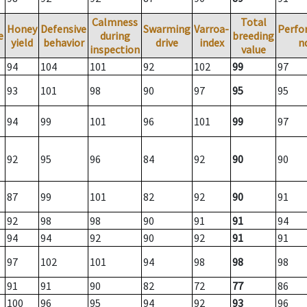
Calmness
Total
Honey
Defensive
Swarming
Varroa-
Perfo
e
during
breeding
yield
behavior
drive
index
n
inspection
value
94
104
101
92
102
99
97
93
101
98
90
97
95
95
94
99
101
96
101
99
97
92
95
96
84
92
90
90
87
99
101
82
92
90
91
92
98
98
90
91
91
94
94
94
92
90
92
91
91
97
102
101
94
98
98
98
91
91
90
82
72
77
86
100
96
95
94
92
93
96