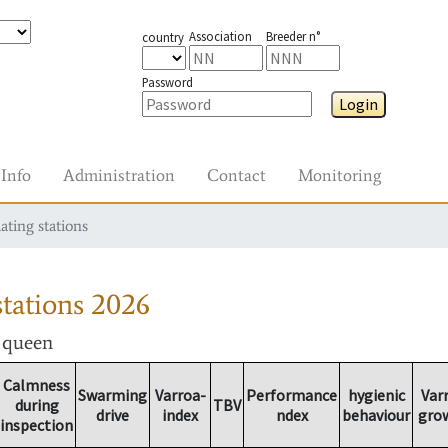
Association
Breeder n°
country
Password
Login
Info
Administration
Contact
Monitoring
ating stations
tations
2026
r queen
Calmness
Swarming
Varroa-
Performance
hygienic
Var
during
TBV
drive
index
ndex
behaviour
gro
inspection