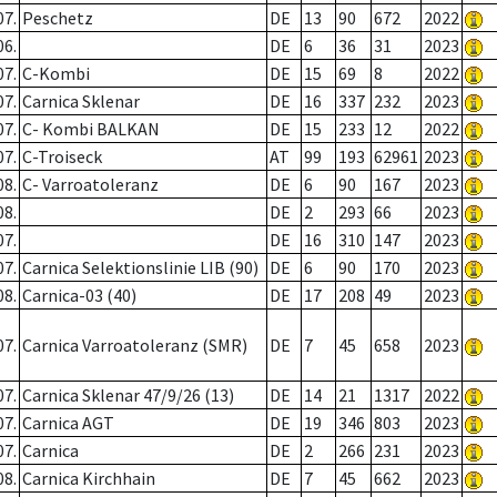
07.
Peschetz
DE
13
90
672
2022
06.
DE
6
36
31
2023
07.
C-Kombi
DE
15
69
8
2022
07.
Carnica Sklenar
DE
16
337
232
2023
07.
C- Kombi BALKAN
DE
15
233
12
2022
07.
C-Troiseck
AT
99
193
62961
2023
08.
C- Varroatoleranz
DE
6
90
167
2023
08.
DE
2
293
66
2023
07.
DE
16
310
147
2023
07.
Carnica Selektionslinie LIB (90)
DE
6
90
170
2023
08.
Carnica-03 (40)
DE
17
208
49
2023
07.
Carnica Varroatoleranz (SMR)
DE
7
45
658
2023
07.
Carnica Sklenar 47/9/26 (13)
DE
14
21
1317
2022
07.
Carnica AGT
DE
19
346
803
2023
07.
Carnica
DE
2
266
231
2023
08.
Carnica Kirchhain
DE
7
45
662
2023