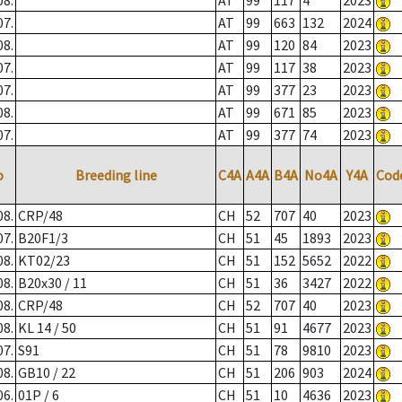
08.
AT
99
117
4
2023
07.
AT
99
663
132
2024
08.
AT
99
120
84
2023
07.
AT
99
117
38
2023
07.
AT
99
377
23
2023
08.
AT
99
671
85
2023
07.
AT
99
377
74
2023
o
Breeding line
C4A
A4A
B4A
No4A
Y4A
Cod
08.
CRP/48
CH
52
707
40
2023
07.
B20F1/3
CH
51
45
1893
2023
08.
KT02/23
CH
51
152
5652
2022
08.
B20x30 / 11
CH
51
36
3427
2022
08.
CRP/48
CH
52
707
40
2023
08.
KL 14 / 50
CH
51
91
4677
2023
07.
S91
CH
51
78
9810
2023
08.
GB10 / 22
CH
51
206
903
2024
06.
01P / 6
CH
51
10
4636
2023