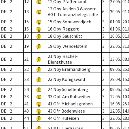
DE
2
12
12 Oby. Pfaffenkopf
3
27.05.
01.
13 Oby. An den 3 Wassern
DE
2
13
6
30.05.
01.
AGT-Toleranzbelegstelle
DE
2
15
15 Oby. Sonnwendjoch
3
01.06.
20.
DE
2
16
16 Oby. Raggert
3
01.06.
01.
DE
2
18
18 Oby. Sauschütt
3
16.05.
01.
DE
2
19
19 Oby. Wendelstein
3
22.05.
31.
21 Nby. Rachel-
DE
2
21
3
13.05.
08.
Diensthütte
DE
2
22
22 Nby Bramandlberg
3
09.05.
25.
DE
2
23
23 Nby Königswald
3
29.04.
15.
DE
2
24
24 Nby Schellenberg
3
09.05.
25.
DE
2
33
33 Opf. Am Kühweiher
3
12.05.
10.
DE
2
41
41 Ofr. Michaelsgraben
3
16.05.
25.
DE
2
43
43 Ofr. Bodenwiese
3
12.05.
14.
DE
2
44
44 Ofr. Hufeisen
3
22.05.
28.
DE
2
51
51 Mfr. Tiergarten
3
06.05.
31.