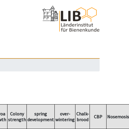
roa
Colony
spring
over-
Chalk-
CBP
Nosemosis
wth
strength
development
wintering
brood