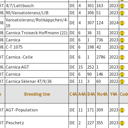
07.
4/7/Lattbusch
DE
4
301
163
2023
08.
90/Varoatoleranz/LIB
DE
4
306
51
2023
Varoatoleranz/Rotkäppchen/4-
08.
DE
4
307
124
2024
10
08.
Carnica Troiseck Hoffmann (21)
DE
6
36
31
2023
08.
Carnica
DE
6
1
736
2023
08.
C-T 1075
DE
6
198
42
2023
07.
Carnica -Celle
DE
6
1
2786
2022
06.
Carnica AGT
DE
15
252
1
2023
07.
Carnica
DE
6
90
146
2023
07.
Carnica Sklenar 47/9/26
DE
11
3
60
2022
o
Breeding line
C4A
A4A
B4A
No4A
Y4A
Cod
07.
AGT-Population
DE
11
171
309
2023
07.
Peschetz
DE
2
227
355
2023