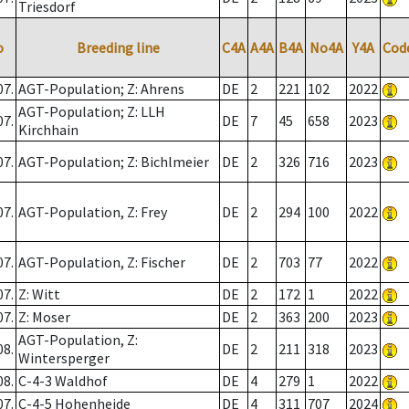
Triesdorf
o
Breeding line
C4A
A4A
B4A
No4A
Y4A
Cod
07.
AGT-Population; Z: Ahrens
DE
2
221
102
2022
AGT-Population; Z: LLH
07.
DE
7
45
658
2023
Kirchhain
07.
AGT-Population; Z: Bichlmeier
DE
2
326
716
2023
07.
AGT-Population, Z: Frey
DE
2
294
100
2022
07.
AGT-Population, Z: Fischer
DE
2
703
77
2022
07.
Z: Witt
DE
2
172
1
2022
07.
Z: Moser
DE
2
363
200
2023
AGT-Population, Z:
08.
DE
2
211
318
2023
Wintersperger
08.
C-4-3 Waldhof
DE
4
279
1
2022
07.
C-4-5 Hohenheide
DE
4
311
707
2024