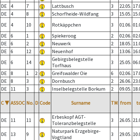
DE
4
7
Lattbusch
3
22.05.
17.
DE
4
8
Schorfheide-Wildfang
3
15.05.
15.
DE
4
10
Rotkäppchen
3
01.06.
01.
DE
6
1
Spiekeroog
2
02.06.
02.
DE
6
2
Neuwerk
2
18.05.
11.
DE
6
12
Neuenhof
3
13.06.
16.
Gebirgsbelegstelle
DE
6
14
3
25.05.
06.
Torfhaus
DE
8
1
2
Greifswalder Oie
6
02.06.
17.
DE
8
3
Dornbusch
2
26.06.
23.
DE
11
3
Inselbelegstelle Borkum
2
09.05.
18.
C
▼
ASSOC
No.
D
Code
Surname
TM
from
t
Erbeskopf AGT-
DE
11
11
3
26.05.
21.
Toleranzbelegstelle
Naturpark Erzgebirge-
DE
13
9
3
29.05.
10.
Vogtland