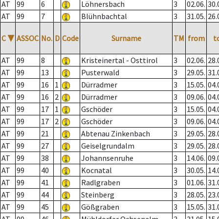
AT
99
6
Löhnersbach
3
02.06.
30.
AT
99
7
Blühnbachtal
3
31.05.
26.
C
▼
ASSOC
No.
D
Code
Surname
TM
from
t
AT
99
8
Kristeinertal - Osttirol
3
02.06.
28.
AT
99
13
Pusterwald
3
29.05.
31.
AT
99
16
1
Dürradmer
3
15.05.
04.
AT
99
16
2
Dürradmer
3
09.06.
04.
AT
99
17
1
Gschöder
3
15.05.
04.
AT
99
17
2
Gschöder
3
09.06.
04.
AT
99
21
Abtenau Zinkenbach
3
29.05.
28.
AT
99
27
Geiselgrundalm
3
29.05.
28.
AT
99
38
Johannsenruhe
3
14.06.
09.
AT
99
40
Kocnatal
3
30.05.
14.
AT
99
41
Radlgraben
3
01.06.
31.
AT
99
44
Steinberg
3
28.05.
23.
AT
99
45
Gößgraben
3
15.05.
31.