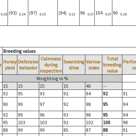
)
(93)
(97)
(94)
96
104
90
0.28
0.24
0.25
0.23
0.27
0.07
0.18
Breeding values
Calmness
Total
Honey
Defensive
Swarming
Varroa-
Perfo
e
during
breeding
yield
behavior
drive
index
n
inspection
value
Weighting in %
15
15
15
15
40
--
92
95
93
92
94
92
91
90
99
97
92
98
95
94
92
99
96
93
98
95
94
95
103
103
92
102
100
98
88
99
99
85
87
88
91