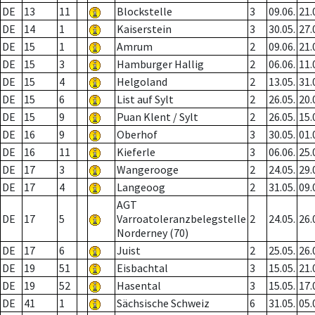
DE
13
11
Blockstelle
3
09.06.
21.
DE
14
1
Kaiserstein
3
30.05.
27.
DE
15
1
Amrum
2
09.06.
21.
DE
15
3
Hamburger Hallig
2
06.06.
11.
DE
15
4
Helgoland
2
13.05.
31.
DE
15
6
List auf Sylt
2
26.05.
20.
DE
15
9
Puan Klent / Sylt
2
26.05.
15.
DE
16
9
Oberhof
3
30.05.
01.
DE
16
11
Kieferle
3
06.06.
25.
DE
17
3
Wangerooge
2
24.05.
29.
DE
17
4
Langeoog
2
31.05.
09.
AGT
DE
17
5
Varroatoleranzbelegstelle
2
24.05.
26.
Norderney (70)
DE
17
6
Juist
2
25.05.
26.
DE
19
51
Eisbachtal
3
15.05.
21.
DE
19
52
Hasental
3
15.05.
17.
DE
41
1
Sächsische Schweiz
6
31.05.
05.