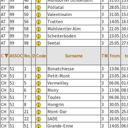
AT
99
46
Mühldorfer Ochsenalm
3
31.05.
15.
AT
99
48
Pöllatal
3
28.05.
31.
AT
99
50
Valentinalm
3
31.05.
15.
AT
99
56
Tratten
3
14.05.
16.
AT
99
58
Mühlviertler Alm
3
21.05.
30.
AT
99
59
Scheiterboden
3
23.05.
15.
AT
99
98
Seetal
3
25.05.
27.
C
▼
ASSOC
No.
D
Code
Surname
TM
from
t
CH
51
1
Bonatchiesse
3
13.06.
01.
CH
51
3
Petit-Mont
3
23.05.
26.
CH
51
5
Vermeilley
3
06.06.
01.
CH
51
6
Moiry
3
13.06.
08.
CH
51
7
Toules
3
06.06.
01.
CH
51
8
Hongrin
3
30.05.
01.
CH
51
21
Mont-Dar
3
30.05.
25.
CH
51
22
SADE
3
16.05.
01.
CH
51
51
Grande-Enne
3
14.05.
06.