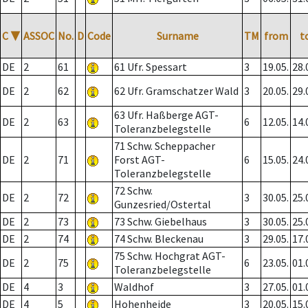
C
▼
ASSOC
No.
D
Code
Surname
TM
from
t
DE
2
61
61 Ufr. Spessart
3
19.05.
28.
DE
2
62
62 Ufr. Gramschatzer Wald
3
20.05.
29.
63 Ufr. Haßberge AGT-
DE
2
63
6
12.05.
14.
Toleranzbelegstelle
71 Schw. Scheppacher
DE
2
71
Forst AGT-
6
15.05.
24.
Toleranzbelegstelle
72 Schw.
DE
2
72
3
30.05.
25.
Gunzesried/Ostertal
DE
2
73
73 Schw. Giebelhaus
3
30.05.
25.
DE
2
74
74 Schw. Bleckenau
3
29.05.
17.
75 Schw. Hochgrat AGT-
DE
2
75
6
23.05.
01.
Toleranzbelegstelle
DE
4
3
Waldhof
3
27.05.
01.
DE
4
5
Hohenheide
3
20.05.
15.