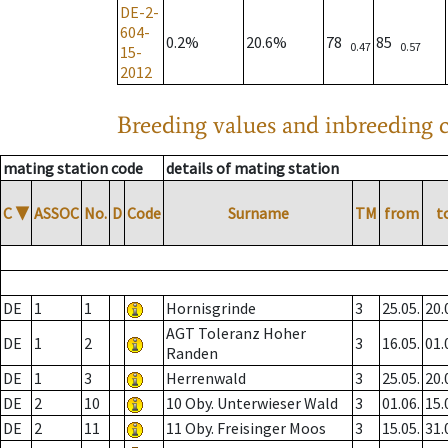
DE-2-
604-
0.2%
20.6%
78
85
0.47
0.57
15-
2012
Breeding values and inbreeding c
mating station code
details of mating station
C
▼
ASSOC
No.
D
Code
Surname
TM
from
t
DE
1
1
Hornisgrinde
3
25.05.
20.
AGT Toleranz Hoher
DE
1
2
3
16.05.
01.
Randen
DE
1
3
Herrenwald
3
25.05.
20.
DE
2
10
10 Oby. Unterwieser Wald
3
01.06.
15.
DE
2
11
11 Oby. Freisinger Moos
3
15.05.
31.