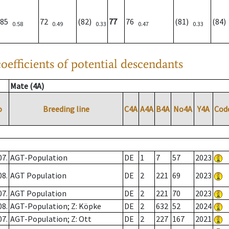
85
72
(82)
77
76
(81)
(84
0.58
0.49
0.33
0.47
0.33
oefficients of potential descendants
Mate (4A)
o
Breeding line
C4A
A4A
B4A
No4A
Y4A
Cod
07.
AGT-Population
DE
1
7
57
2023
08.
AGT Population
DE
2
221
69
2023
07.
AGT Population
DE
2
221
70
2023
08.
AGT-Population; Z: Köpke
DE
2
632
52
2024
07.
AGT-Population; Z: Ott
DE
2
227
167
2021