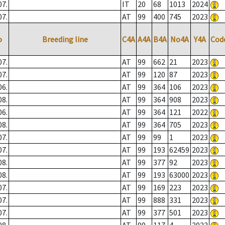
07.
IT
20
68
1013
2024
07.
AT
99
400
745
2023
o
Breeding line
C4A
A4A
B4A
No4A
Y4A
Cod
07.
AT
99
662
21
2023
07.
AT
99
120
87
2023
06.
AT
99
364
106
2023
08.
AT
99
364
908
2023
06.
AT
99
364
121
2022
08.
AT
99
364
705
2023
07.
AT
99
99
1
2023
07.
AT
99
193
62459
2023
08.
AT
99
377
92
2023
08.
AT
99
193
63000
2023
07.
AT
99
169
223
2023
07.
AT
99
888
331
2023
07.
AT
99
377
501
2023