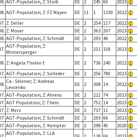
08.
AGT-Population, Z: Stoib
DE
2
245
66
2023
08.
AGT-Population; Z: FZ Mayen
DE
11
1
1330
2022
07.
Z: Deller
DE
2
254
117
2022
08.
Z: Moser
DE
2
363
207
2023
08.
AGT-Population; Z: Schmidt
DE
2
293
46
2022
AGT-Population; Z:
07.
DE
2
211
318
2023
Wintersperger
08.
Z: Angela Tholen †
DE
2
736
240
2022
07.
AGT-Population; Z: Solleder
DE
2
256
780
2023
Ca.- Sklenar; Z: Andreas
08.
DE
2
308
14
2022
Levcenko
07.
AGT-Population; Z: Ahrens
DE
2
221
74
2023
07.
AGT Population; Z: Thein
DE
2
752
14
2023
07.
Z: Merz
DE
2
737
11
2023
07.
AGT-Population; Z: Schmidt
DE
2
293
66
2023
07.
AGT-Population, Z: Kempter
DE
2
298
45
2020
AGT-Population, Z: LLA
07.
DE
2
128
69
2023