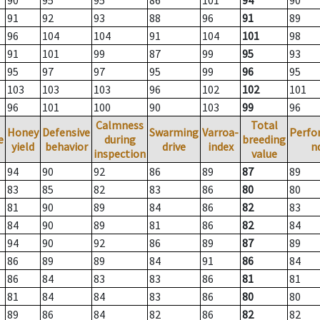
90
95
95
86
101
94
90
91
92
93
88
96
91
89
96
104
104
91
104
101
98
91
101
99
87
99
95
93
95
97
97
95
99
96
95
103
103
103
96
102
102
101
96
101
100
90
103
99
96
Calmness
Total
Honey
Defensive
Swarming
Varroa-
Perfo
e
during
breeding
yield
behavior
drive
index
n
inspection
value
94
90
92
86
89
87
89
83
85
82
83
86
80
80
81
90
89
84
86
82
83
84
90
89
81
86
82
84
94
90
92
86
89
87
89
86
89
89
84
91
86
84
86
84
83
83
86
81
81
81
84
84
83
86
80
80
89
86
84
82
86
82
82