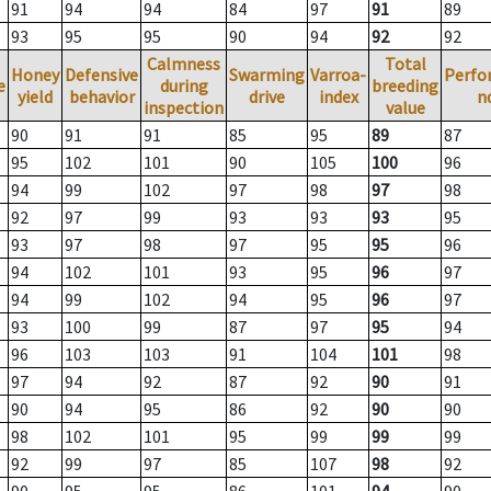
91
94
94
84
97
91
89
93
95
95
90
94
92
92
Calmness
Total
Honey
Defensive
Swarming
Varroa-
Perfo
e
during
breeding
yield
behavior
drive
index
n
inspection
value
90
91
91
85
95
89
87
95
102
101
90
105
100
96
94
99
102
97
98
97
98
92
97
99
93
93
93
95
93
97
98
97
95
95
96
94
102
101
93
95
96
97
94
99
102
94
95
96
97
93
100
99
87
97
95
94
96
103
103
91
104
101
98
97
94
92
87
92
90
91
90
94
95
86
92
90
90
98
102
101
95
99
99
99
92
99
97
85
107
98
92