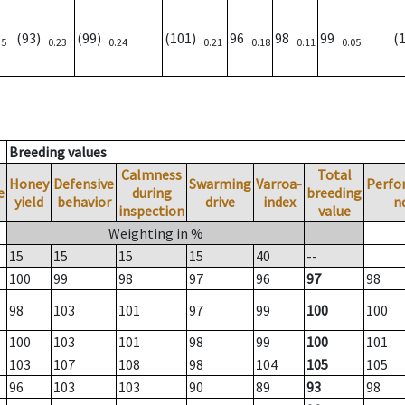
(93)
(99)
(101)
96
98
99
(
35
0.23
0.24
0.21
0.18
0.11
0.05
Breeding values
Calmness
Total
Honey
Defensive
Swarming
Varroa-
Perfo
e
during
breeding
yield
behavior
drive
index
n
inspection
value
Weighting in %
15
15
15
15
40
--
100
99
98
97
96
97
98
98
103
101
97
99
100
100
100
103
101
98
99
100
101
103
107
108
98
104
105
105
96
103
103
90
89
93
98