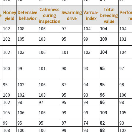
Calmness
Total
Honey
Defensive
Swarming
Varroa-
Perfo
e
during
breeding
yield
behavior
drive
index
n
inspection
value
102
108
106
97
104
104
104
102
105
103
95
99
100
101
102
103
106
101
103
104
104
100
99
101
90
93
95
97
95
103
106
87
94
95
98
100
102
103
95
93
96
100
102
98
97
95
94
96
98
105
106
106
99
99
103
105
99
95
95
87
74
82
93
108
100
100
99
93
98
102