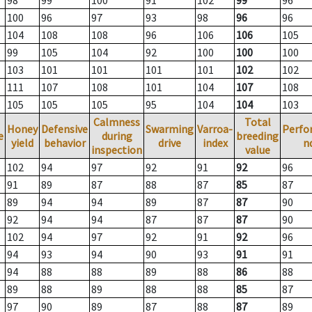
98
99
100
91
102
99
96
100
96
97
93
98
96
96
104
108
108
96
106
106
105
99
105
104
92
100
100
100
103
101
101
101
101
102
102
111
107
108
101
104
107
108
105
105
105
95
104
104
103
Calmness
Total
Honey
Defensive
Swarming
Varroa-
Perfo
e
during
breeding
yield
behavior
drive
index
n
inspection
value
102
94
97
92
91
92
96
91
89
87
88
87
85
87
89
94
94
89
87
87
90
92
94
94
87
87
87
90
102
94
97
92
91
92
96
94
93
94
90
93
91
91
94
88
88
89
88
86
88
89
88
89
88
88
85
87
97
90
89
87
88
87
89