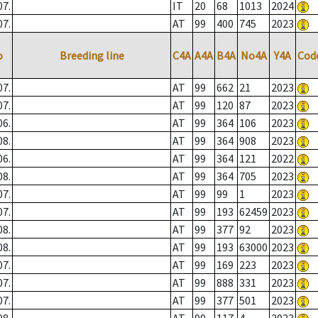
07.
IT
20
68
1013
2024
07.
AT
99
400
745
2023
o
Breeding line
C4A
A4A
B4A
No4A
Y4A
Cod
07.
AT
99
662
21
2023
07.
AT
99
120
87
2023
06.
AT
99
364
106
2023
08.
AT
99
364
908
2023
06.
AT
99
364
121
2022
08.
AT
99
364
705
2023
07.
AT
99
99
1
2023
07.
AT
99
193
62459
2023
08.
AT
99
377
92
2023
08.
AT
99
193
63000
2023
07.
AT
99
169
223
2023
07.
AT
99
888
331
2023
07.
AT
99
377
501
2023