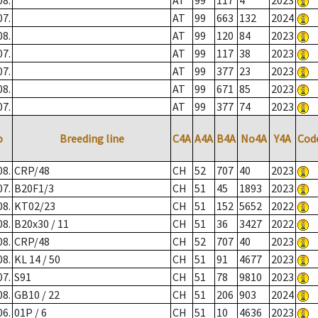
08.
AT
99
117
4
2023
07.
AT
99
663
132
2024
08.
AT
99
120
84
2023
07.
AT
99
117
38
2023
07.
AT
99
377
23
2023
08.
AT
99
671
85
2023
07.
AT
99
377
74
2023
o
Breeding line
C4A
A4A
B4A
No4A
Y4A
Cod
08.
CRP/48
CH
52
707
40
2023
07.
B20F1/3
CH
51
45
1893
2023
08.
KT02/23
CH
51
152
5652
2022
08.
B20x30 / 11
CH
51
36
3427
2022
08.
CRP/48
CH
52
707
40
2023
08.
KL 14 / 50
CH
51
91
4677
2023
07.
S91
CH
51
78
9810
2023
08.
GB10 / 22
CH
51
206
903
2024
06.
01P / 6
CH
51
10
4636
2023