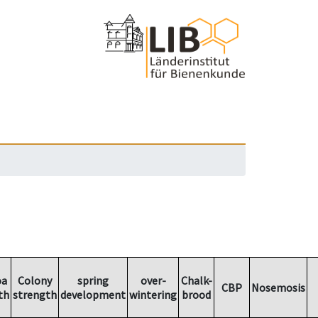
oa
Colony
spring
over-
Chalk-
CBP
Nosemosis
th
strength
development
wintering
brood