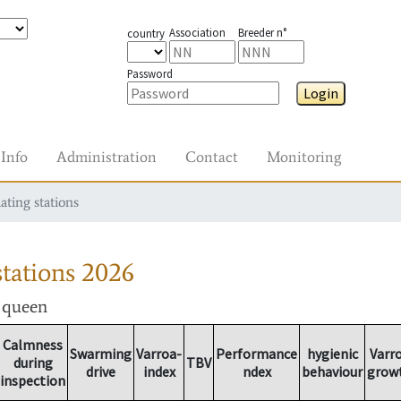
Association
Breeder n°
country
Password
Login
Info
Administration
Contact
Monitoring
ating stations
tations
2026
r queen
Calmness
Swarming
Varroa-
Performance
hygienic
Varr
during
TBV
drive
index
ndex
behaviour
grow
inspection