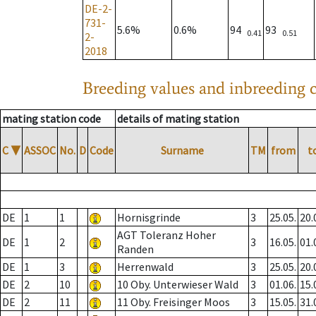
DE-2-
731-
5.6%
0.6%
94
93
0.41
0.51
2-
2018
Breeding values and inbreeding c
mating station code
details of mating station
C
▼
ASSOC
No.
D
Code
Surname
TM
from
t
DE
1
1
Hornisgrinde
3
25.05.
20.
AGT Toleranz Hoher
DE
1
2
3
16.05.
01.
Randen
DE
1
3
Herrenwald
3
25.05.
20.
DE
2
10
10 Oby. Unterwieser Wald
3
01.06.
15.
DE
2
11
11 Oby. Freisinger Moos
3
15.05.
31.