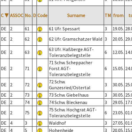
C
▼
ASSOC
No.
D
Code
Surname
TM
from
t
DE
2
61
61 Ufr. Spessart
3
19.05.
28.
DE
2
62
62 Ufr. Gramschatzer Wald
3
20.05.
29.
63 Ufr. Haßberge AGT-
DE
2
63
6
12.05.
14.
Toleranzbelegstelle
71 Schw. Scheppacher
DE
2
71
Forst AGT-
6
15.05.
24.
Toleranzbelegstelle
72 Schw.
DE
2
72
3
30.05.
25.
Gunzesried/Ostertal
DE
2
73
73 Schw. Giebelhaus
3
30.05.
25.
DE
2
74
74 Schw. Bleckenau
3
29.05.
17.
75 Schw. Hochgrat AGT-
DE
2
75
6
23.05.
01.
Toleranzbelegstelle
DE
4
3
Waldhof
3
27.05.
01.
DE
4
5
Hohenheide
3
20.05.
15.