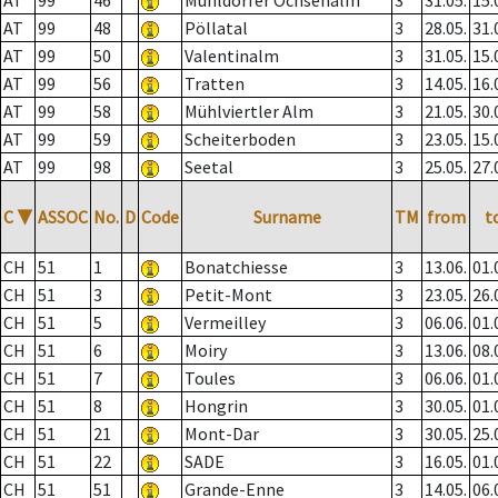
AT
99
46
Mühldorfer Ochsenalm
3
31.05.
15.
AT
99
48
Pöllatal
3
28.05.
31.
AT
99
50
Valentinalm
3
31.05.
15.
AT
99
56
Tratten
3
14.05.
16.
AT
99
58
Mühlviertler Alm
3
21.05.
30.
AT
99
59
Scheiterboden
3
23.05.
15.
AT
99
98
Seetal
3
25.05.
27.
C
▼
ASSOC
No.
D
Code
Surname
TM
from
t
CH
51
1
Bonatchiesse
3
13.06.
01.
CH
51
3
Petit-Mont
3
23.05.
26.
CH
51
5
Vermeilley
3
06.06.
01.
CH
51
6
Moiry
3
13.06.
08.
CH
51
7
Toules
3
06.06.
01.
CH
51
8
Hongrin
3
30.05.
01.
CH
51
21
Mont-Dar
3
30.05.
25.
CH
51
22
SADE
3
16.05.
01.
CH
51
51
Grande-Enne
3
14.05.
06.