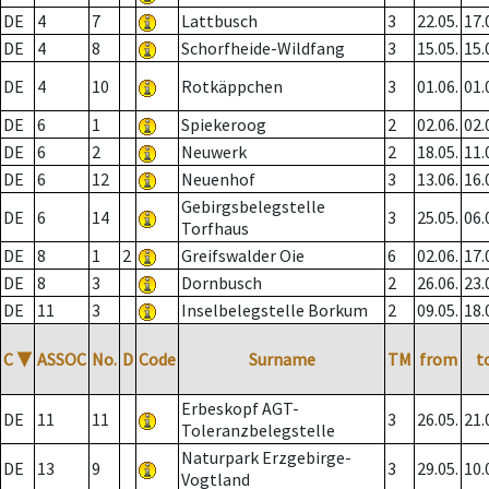
DE
4
7
Lattbusch
3
22.05.
17.
DE
4
8
Schorfheide-Wildfang
3
15.05.
15.
DE
4
10
Rotkäppchen
3
01.06.
01.
DE
6
1
Spiekeroog
2
02.06.
02.
DE
6
2
Neuwerk
2
18.05.
11.
DE
6
12
Neuenhof
3
13.06.
16.
Gebirgsbelegstelle
DE
6
14
3
25.05.
06.
Torfhaus
DE
8
1
2
Greifswalder Oie
6
02.06.
17.
DE
8
3
Dornbusch
2
26.06.
23.
DE
11
3
Inselbelegstelle Borkum
2
09.05.
18.
C
▼
ASSOC
No.
D
Code
Surname
TM
from
t
Erbeskopf AGT-
DE
11
11
3
26.05.
21.
Toleranzbelegstelle
Naturpark Erzgebirge-
DE
13
9
3
29.05.
10.
Vogtland