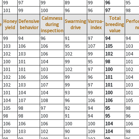
99
97
99
89
99
96
95
101
99
100
96
96
97
98
Calmness
Total
Honey
Defensive
Swarming
Varroa-
Perfo
e
during
breeding
yield
behavior
drive
index
n
inspection
value
99
94
96
91
97
94
94
103
106
106
95
107
105
103
102
103
106
102
99
102
104
100
101
104
99
95
98
101
101
101
103
102
97
100
102
102
106
106
99
96
101
104
102
103
107
99
97
101
103
101
104
104
93
99
100
101
104
107
108
96
106
106
105
105
98
97
92
94
95
98
98
98
100
91
94
95
96
106
106
106
100
100
104
106
100
103
102
90
109
104
98