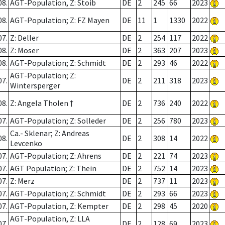
08.
AGT-Population, Z: Stoib
DE
2
245
66
2023
08.
AGT-Population; Z: FZ Mayen
DE
11
1
1330
2022
07.
Z: Deller
DE
2
254
117
2022
08.
Z: Moser
DE
2
363
207
2023
08.
AGT-Population; Z: Schmidt
DE
2
293
46
2022
AGT-Population; Z:
07.
DE
2
211
318
2023
Wintersperger
08.
Z: Angela Tholen †
DE
2
736
240
2022
07.
AGT-Population; Z: Solleder
DE
2
256
780
2023
Ca.- Sklenar; Z: Andreas
08.
DE
2
308
14
2022
Levcenko
07.
AGT-Population; Z: Ahrens
DE
2
221
74
2023
07.
AGT Population; Z: Thein
DE
2
752
14
2023
07.
Z: Merz
DE
2
737
11
2023
07.
AGT-Population; Z: Schmidt
DE
2
293
66
2023
07.
AGT-Population, Z: Kempter
DE
2
298
45
2020
AGT-Population, Z: LLA
07.
DE
2
128
69
2023