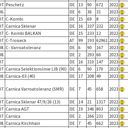
07.
Peschetz
DE
13
90
672
2022
06.
DE
6
36
31
2023
07.
C-Kombi
DE
15
69
8
2022
07.
Carnica Sklenar
DE
16
337
232
2023
07.
C- Kombi BALKAN
DE
15
233
12
2022
07.
C-Troiseck
AT
99
193
62961
2023
08.
C- Varroatoleranz
DE
6
90
167
2023
08.
DE
2
293
66
2023
07.
DE
16
310
147
2023
07.
Carnica Selektionslinie LIB (90)
DE
6
90
170
2023
08.
Carnica-03 (40)
DE
17
208
49
2023
07.
Carnica Varroatoleranz (SMR)
DE
7
45
658
2023
07.
Carnica Sklenar 47/9/26 (13)
DE
14
21
1317
2022
07.
Carnica AGT
DE
19
346
803
2023
07.
Carnica
DE
2
266
231
2023
08.
Carnica Kirchhain
DE
7
45
662
2023