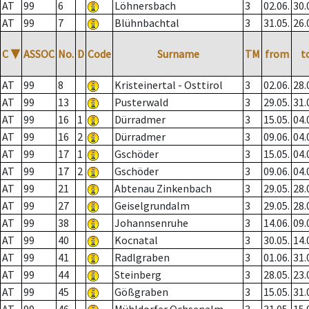
AT
99
6
Löhnersbach
3
02.06.
30.
AT
99
7
Blühnbachtal
3
31.05.
26.
C
▼
ASSOC
No.
D
Code
Surname
TM
from
t
AT
99
8
Kristeinertal - Osttirol
3
02.06.
28.
AT
99
13
Pusterwald
3
29.05.
31.
AT
99
16
1
Dürradmer
3
15.05.
04.
AT
99
16
2
Dürradmer
3
09.06.
04.
AT
99
17
1
Gschöder
3
15.05.
04.
AT
99
17
2
Gschöder
3
09.06.
04.
AT
99
21
Abtenau Zinkenbach
3
29.05.
28.
AT
99
27
Geiselgrundalm
3
29.05.
28.
AT
99
38
Johannsenruhe
3
14.06.
09.
AT
99
40
Kocnatal
3
30.05.
14.
AT
99
41
Radlgraben
3
01.06.
31.
AT
99
44
Steinberg
3
28.05.
23.
AT
99
45
Gößgraben
3
15.05.
31.