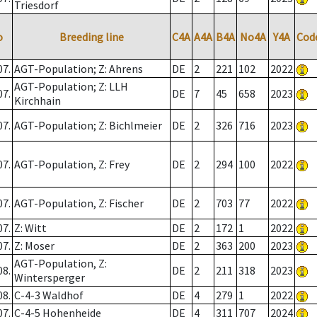
Triesdorf
o
Breeding line
C4A
A4A
B4A
No4A
Y4A
Cod
07.
AGT-Population; Z: Ahrens
DE
2
221
102
2022
AGT-Population; Z: LLH
07.
DE
7
45
658
2023
Kirchhain
07.
AGT-Population; Z: Bichlmeier
DE
2
326
716
2023
07.
AGT-Population, Z: Frey
DE
2
294
100
2022
07.
AGT-Population, Z: Fischer
DE
2
703
77
2022
07.
Z: Witt
DE
2
172
1
2022
07.
Z: Moser
DE
2
363
200
2023
AGT-Population, Z:
08.
DE
2
211
318
2023
Wintersperger
08.
C-4-3 Waldhof
DE
4
279
1
2022
07.
C-4-5 Hohenheide
DE
4
311
707
2024