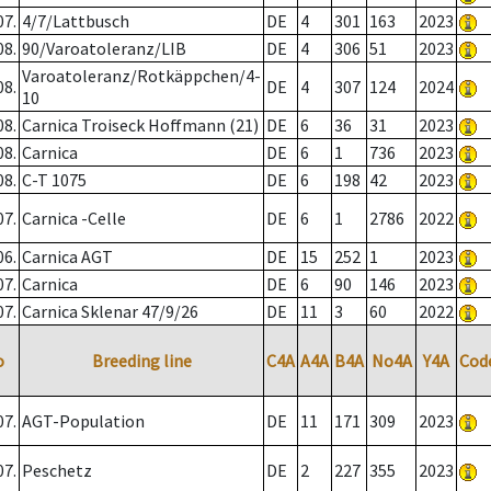
07.
4/7/Lattbusch
DE
4
301
163
2023
08.
90/Varoatoleranz/LIB
DE
4
306
51
2023
Varoatoleranz/Rotkäppchen/4-
08.
DE
4
307
124
2024
10
08.
Carnica Troiseck Hoffmann (21)
DE
6
36
31
2023
08.
Carnica
DE
6
1
736
2023
08.
C-T 1075
DE
6
198
42
2023
07.
Carnica -Celle
DE
6
1
2786
2022
06.
Carnica AGT
DE
15
252
1
2023
07.
Carnica
DE
6
90
146
2023
07.
Carnica Sklenar 47/9/26
DE
11
3
60
2022
o
Breeding line
C4A
A4A
B4A
No4A
Y4A
Cod
07.
AGT-Population
DE
11
171
309
2023
07.
Peschetz
DE
2
227
355
2023