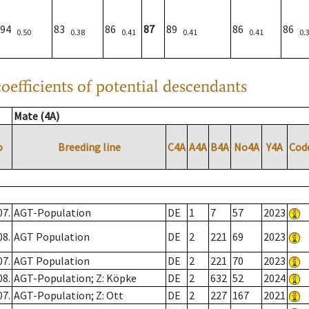
94
83
86
87
89
86
86
0.50
0.38
0.41
0.41
0.41
0.
oefficients of potential descendants
Mate (4A)
o
Breeding line
C4A
A4A
B4A
No4A
Y4A
Cod
07.
AGT-Population
DE
1
7
57
2023
08.
AGT Population
DE
2
221
69
2023
07.
AGT Population
DE
2
221
70
2023
08.
AGT-Population; Z: Köpke
DE
2
632
52
2024
07.
AGT-Population; Z: Ott
DE
2
227
167
2021