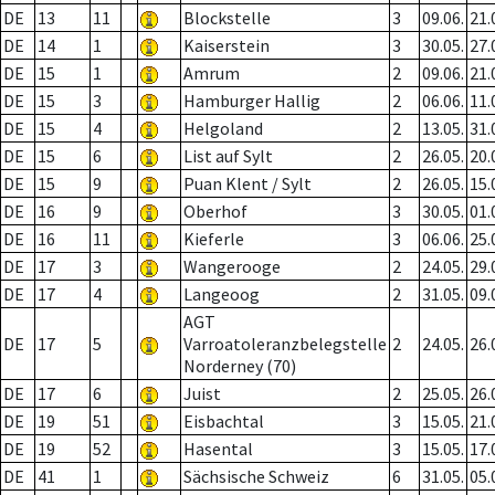
DE
13
11
Blockstelle
3
09.06.
21.
DE
14
1
Kaiserstein
3
30.05.
27.
DE
15
1
Amrum
2
09.06.
21.
DE
15
3
Hamburger Hallig
2
06.06.
11.
DE
15
4
Helgoland
2
13.05.
31.
DE
15
6
List auf Sylt
2
26.05.
20.
DE
15
9
Puan Klent / Sylt
2
26.05.
15.
DE
16
9
Oberhof
3
30.05.
01.
DE
16
11
Kieferle
3
06.06.
25.
DE
17
3
Wangerooge
2
24.05.
29.
DE
17
4
Langeoog
2
31.05.
09.
AGT
DE
17
5
Varroatoleranzbelegstelle
2
24.05.
26.
Norderney (70)
DE
17
6
Juist
2
25.05.
26.
DE
19
51
Eisbachtal
3
15.05.
21.
DE
19
52
Hasental
3
15.05.
17.
DE
41
1
Sächsische Schweiz
6
31.05.
05.