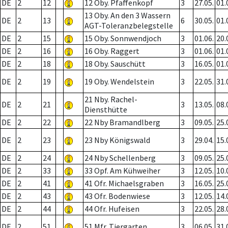
DE
2
12
12 Oby. Pfaffenkopf
3
27.05.
01.
13 Oby. An den 3 Wassern
DE
2
13
6
30.05.
01.
AGT-Toleranzbelegstelle
DE
2
15
15 Oby. Sonnwendjoch
3
01.06.
20.
DE
2
16
16 Oby. Raggert
3
01.06.
01.
DE
2
18
18 Oby. Sauschütt
3
16.05.
01.
DE
2
19
19 Oby. Wendelstein
3
22.05.
31.
21 Nby. Rachel-
DE
2
21
3
13.05.
08.
Diensthütte
DE
2
22
22 Nby Bramandlberg
3
09.05.
25.
DE
2
23
23 Nby Königswald
3
29.04.
15.
DE
2
24
24 Nby Schellenberg
3
09.05.
25.
DE
2
33
33 Opf. Am Kühweiher
3
12.05.
10.
DE
2
41
41 Ofr. Michaelsgraben
3
16.05.
25.
DE
2
43
43 Ofr. Bodenwiese
3
12.05.
14.
DE
2
44
44 Ofr. Hufeisen
3
22.05.
28.
DE
2
51
51 Mfr. Tiergarten
3
06.05.
31.