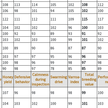
108
113
114
105
102
108
112
106
98
101
94
105
102
100
122
111
112
111
109
115
117
104
102
102
102
96
100
103
100
92
93
89
93
91
92
103
102
103
100
99
101
102
100
89
90
86
87
87
90
103
97
97
95
96
96
98
100
98
96
99
98
97
98
90
98
97
78
85
85
89
Calmness
Total
Honey
Defensive
Swarming
Varroa-
Perfo
e
during
breeding
yield
behavior
drive
index
n
inspection
value
107
96
98
98
98
99
100
104
103
102
100
99
101
103