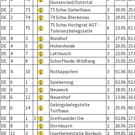
Gunzesried/Ostertal
DE
2
73
73 Schw. Giebelhaus
3
30.05.
25.
DE
2
74
74 Schw. Bleckenau
3
29.05.
17.
75 Schw. Hochgrat AGT-
DE
2
75
6
23.05.
01.
Toleranzbelegstelle
DE
4
3
Waldhof
3
27.05.
01.
DE
4
5
Hohenheide
3
20.05.
15.
DE
4
7
Lattbusch
3
22.05.
17.
DE
4
8
Schorfheide-Wildfang
3
15.05.
15.
DE
4
10
Rotkäppchen
3
01.06.
01.
DE
6
1
Spiekeroog
2
02.06.
02.
DE
6
2
Neuwerk
2
18.05.
11.
DE
6
12
Neuenhof
3
13.06.
16.
Gebirgsbelegstelle
DE
6
14
3
25.05.
06.
Torfhaus
DE
8
1
2
Greifswalder Oie
6
02.06.
17.
DE
8
3
Dornbusch
2
26.06.
23.
DE
11
3
Inselbelegstelle Borkum
2
09.05.
18.