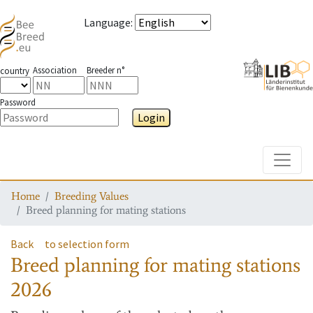
Language
:
Association
Breeder n°
country
Password
Login
Toggle
Home
Breeding Values
Breed planning for mating stations
Back
to selection form
Breed planning for mating stations
2026