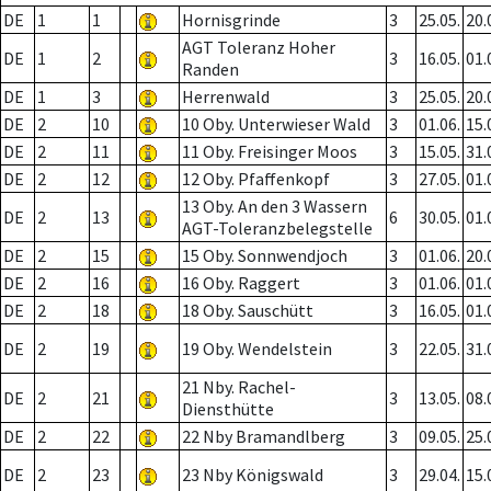
DE
1
1
Hornisgrinde
3
25.05.
20.
AGT Toleranz Hoher
DE
1
2
3
16.05.
01.
Randen
DE
1
3
Herrenwald
3
25.05.
20.
DE
2
10
10 Oby. Unterwieser Wald
3
01.06.
15.
DE
2
11
11 Oby. Freisinger Moos
3
15.05.
31.
DE
2
12
12 Oby. Pfaffenkopf
3
27.05.
01.
13 Oby. An den 3 Wassern
DE
2
13
6
30.05.
01.
AGT-Toleranzbelegstelle
DE
2
15
15 Oby. Sonnwendjoch
3
01.06.
20.
DE
2
16
16 Oby. Raggert
3
01.06.
01.
DE
2
18
18 Oby. Sauschütt
3
16.05.
01.
DE
2
19
19 Oby. Wendelstein
3
22.05.
31.
21 Nby. Rachel-
DE
2
21
3
13.05.
08.
Diensthütte
DE
2
22
22 Nby Bramandlberg
3
09.05.
25.
DE
2
23
23 Nby Königswald
3
29.04.
15.