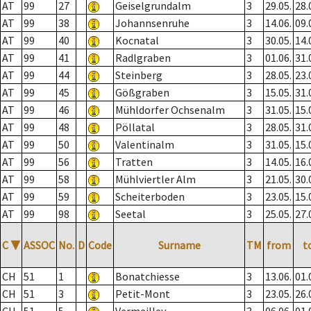
AT
99
27
Geiselgrundalm
3
29.05.
28.
AT
99
38
Johannsenruhe
3
14.06.
09.
AT
99
40
Kocnatal
3
30.05.
14.
AT
99
41
Radlgraben
3
01.06.
31.
AT
99
44
Steinberg
3
28.05.
23.
AT
99
45
Gößgraben
3
15.05.
31.
AT
99
46
Mühldorfer Ochsenalm
3
31.05.
15.
AT
99
48
Pöllatal
3
28.05.
31.
AT
99
50
Valentinalm
3
31.05.
15.
AT
99
56
Tratten
3
14.05.
16.
AT
99
58
Mühlviertler Alm
3
21.05.
30.
AT
99
59
Scheiterboden
3
23.05.
15.
AT
99
98
Seetal
3
25.05.
27.
C
▼
ASSOC
No.
D
Code
Surname
TM
from
t
CH
51
1
Bonatchiesse
3
13.06.
01.
CH
51
3
Petit-Mont
3
23.05.
26.