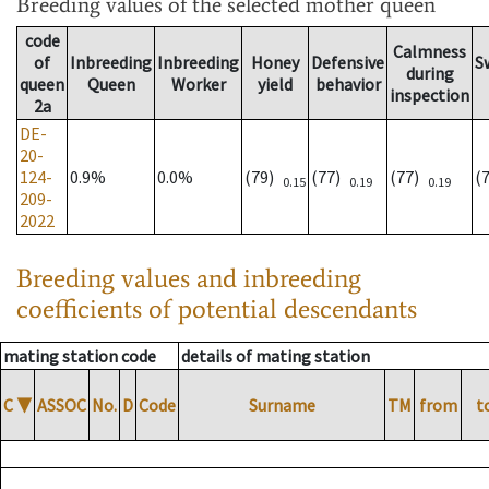
Breeding values
of the selected mother queen
code
Calmness
of
Inbreeding
Inbreeding
Honey
Defensive
S
during
queen
Queen
Worker
yield
behavior
inspection
2a
DE-
20-
124-
0.9%
0.0%
(79)
(77)
(77)
(
0.15
0.19
0.19
209-
2022
Breeding values and inbreeding
coefficients of potential descendants
mating station code
details of mating station
C
▼
ASSOC
No.
D
Code
Surname
TM
from
t