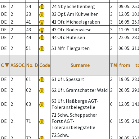
DE
2
24
24 Nby Schellenberg
3
09.05.
25.
DE
2
33
33 Opf. Am Kühweiher
3
12.05.
10.
DE
2
41
41 Ofr. Michaelsgraben
3
16.05.
25.
DE
2
43
43 Ofr. Bodenwiese
3
12.05.
14.
DE
2
44
44 Ofr. Hufeisen
3
22.05.
28.
DE
2
51
51 Mfr. Tiergarten
3
06.05.
31.
C
▼
ASSOC
No.
D
Code
Surname
TM
from
t
DE
2
61
61 Ufr. Spessart
3
19.05.
28.
DE
2
62
62 Ufr. Gramschatzer Wald
3
20.05.
29.
63 Ufr. Haßberge AGT-
DE
2
63
6
12.05.
14.
Toleranzbelegstelle
71 Schw. Scheppacher
DE
2
71
Forst AGT-
6
15.05.
24.
Toleranzbelegstelle
72 Schw.
DE
2
72
3
30.05.
25.