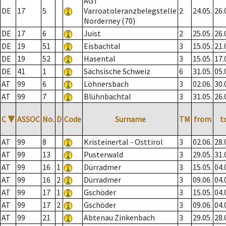
AGT
DE
17
5
Varroatoleranzbelegstelle
2
24.05.
26.
Norderney (70)
DE
17
6
Juist
2
25.05.
26.
DE
19
51
Eisbachtal
3
15.05.
21.
DE
19
52
Hasental
3
15.05.
17.
DE
41
1
Sächsische Schweiz
6
31.05.
05.
AT
99
6
Löhnersbach
3
02.06.
30.
AT
99
7
Blühnbachtal
3
31.05.
26.
C
▼
ASSOC
No.
D
Code
Surname
TM
from
t
AT
99
8
Kristeinertal - Osttirol
3
02.06.
28.
AT
99
13
Pusterwald
3
29.05.
31.
AT
99
16
1
Dürradmer
3
15.05.
04.
AT
99
16
2
Dürradmer
3
09.06.
04.
AT
99
17
1
Gschöder
3
15.05.
04.
AT
99
17
2
Gschöder
3
09.06.
04.
AT
99
21
Abtenau Zinkenbach
3
29.05.
28.