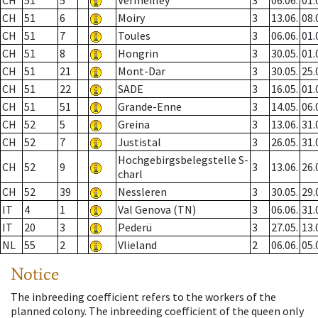
CH
51
5
Vermeilley
3
06.06.
01.
CH
51
6
Moiry
3
13.06.
08.
CH
51
7
Toules
3
06.06.
01.
CH
51
8
Hongrin
3
30.05.
01.
CH
51
21
Mont-Dar
3
30.05.
25.
CH
51
22
SADE
3
16.05.
01.
CH
51
51
Grande-Enne
3
14.05.
06.
CH
52
5
Greina
3
13.06.
31.
CH
52
7
Justistal
3
26.05.
31.
Hochgebirgsbelegstelle S-
CH
52
9
3
13.06.
26.
charl
CH
52
39
Nessleren
3
30.05.
29.
IT
4
1
Val Genova (TN)
3
06.06.
31.
IT
20
3
Pederü
3
27.05.
13.
NL
55
2
Vlieland
2
06.06.
05.
Notice
The inbreeding coefficient refers to the workers of the
planned colony. The inbreeding coefficient of the queen only