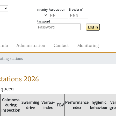
Association
Breeder n°
country
Password
Login
Info
Administration
Contact
Monitoring
ating stations
tations
2026
r queen
Calmness
Swarming
Varroa-
Performance
hygienic
Var
during
TBV
drive
index
ndex
behaviour
gro
inspection