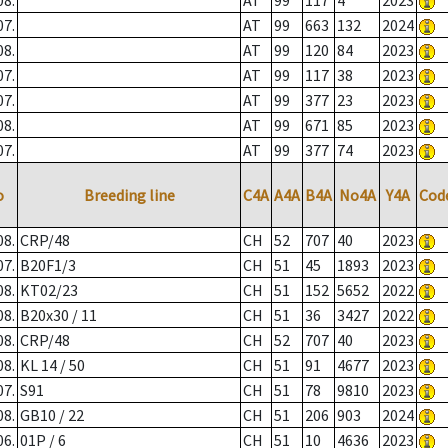
08.
AT
99
117
4
2023
07.
AT
99
663
132
2024
08.
AT
99
120
84
2023
07.
AT
99
117
38
2023
07.
AT
99
377
23
2023
08.
AT
99
671
85
2023
07.
AT
99
377
74
2023
o
Breeding line
C4A
A4A
B4A
No4A
Y4A
Cod
08.
CRP/48
CH
52
707
40
2023
07.
B20F1/3
CH
51
45
1893
2023
08.
KT02/23
CH
51
152
5652
2022
08.
B20x30 / 11
CH
51
36
3427
2022
08.
CRP/48
CH
52
707
40
2023
08.
KL 14 / 50
CH
51
91
4677
2023
07.
S91
CH
51
78
9810
2023
08.
GB10 / 22
CH
51
206
903
2024
06.
01P / 6
CH
51
10
4636
2023