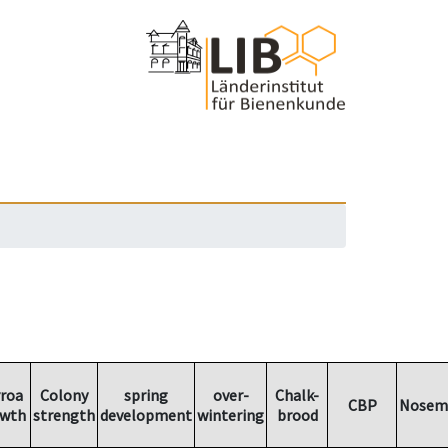
roa
Colony
spring
over-
Chalk-
CBP
Nosem
wth
strength
development
wintering
brood