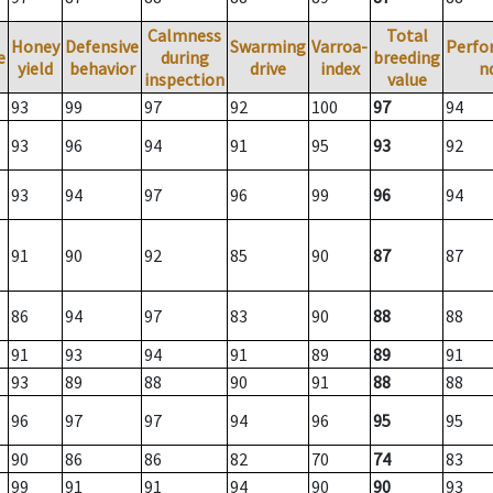
Calmness
Total
Honey
Defensive
Swarming
Varroa-
Perfo
e
during
breeding
yield
behavior
drive
index
n
inspection
value
93
99
97
92
100
97
94
93
96
94
91
95
93
92
93
94
97
96
99
96
94
91
90
92
85
90
87
87
86
94
97
83
90
88
88
91
93
94
91
89
89
91
93
89
88
90
91
88
88
96
97
97
94
96
95
95
90
86
86
82
70
74
83
99
91
91
94
90
90
93