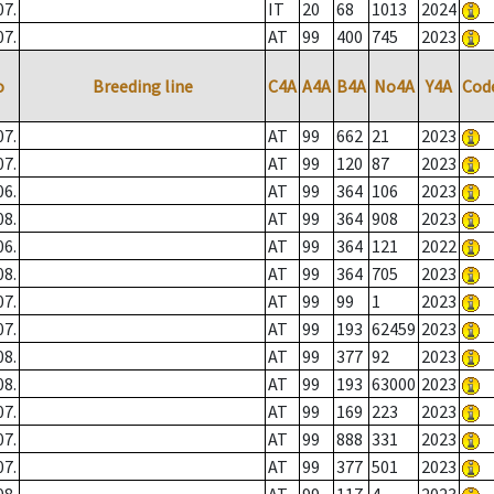
07.
IT
20
68
1013
2024
07.
AT
99
400
745
2023
o
Breeding line
C4A
A4A
B4A
No4A
Y4A
Cod
07.
AT
99
662
21
2023
07.
AT
99
120
87
2023
06.
AT
99
364
106
2023
08.
AT
99
364
908
2023
06.
AT
99
364
121
2022
08.
AT
99
364
705
2023
07.
AT
99
99
1
2023
07.
AT
99
193
62459
2023
08.
AT
99
377
92
2023
08.
AT
99
193
63000
2023
07.
AT
99
169
223
2023
07.
AT
99
888
331
2023
07.
AT
99
377
501
2023