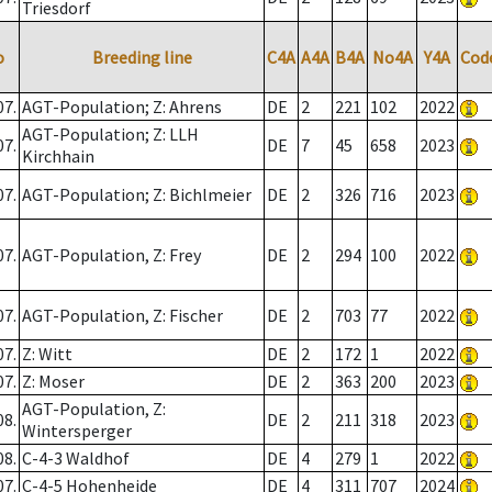
Triesdorf
o
Breeding line
C4A
A4A
B4A
No4A
Y4A
Cod
07.
AGT-Population; Z: Ahrens
DE
2
221
102
2022
AGT-Population; Z: LLH
07.
DE
7
45
658
2023
Kirchhain
07.
AGT-Population; Z: Bichlmeier
DE
2
326
716
2023
07.
AGT-Population, Z: Frey
DE
2
294
100
2022
07.
AGT-Population, Z: Fischer
DE
2
703
77
2022
07.
Z: Witt
DE
2
172
1
2022
07.
Z: Moser
DE
2
363
200
2023
AGT-Population, Z:
08.
DE
2
211
318
2023
Wintersperger
08.
C-4-3 Waldhof
DE
4
279
1
2022
07.
C-4-5 Hohenheide
DE
4
311
707
2024