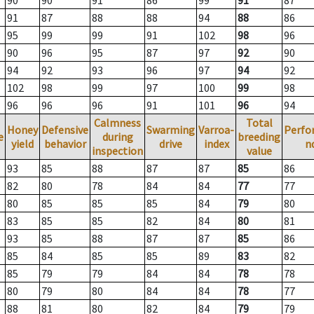
90
90
91
86
99
91
87
91
87
88
88
94
88
86
95
99
99
91
102
98
96
90
96
95
87
97
92
90
94
92
93
96
97
94
92
102
98
99
97
100
99
98
96
96
96
91
101
96
94
Calmness
Total
Honey
Defensive
Swarming
Varroa-
Perfo
e
during
breeding
yield
behavior
drive
index
n
inspection
value
93
85
88
87
87
85
86
82
80
78
84
84
77
77
80
85
85
85
84
79
80
83
85
85
82
84
80
81
93
85
88
87
87
85
86
85
84
85
85
89
83
82
85
79
79
84
84
78
78
80
79
80
84
84
78
77
88
81
80
82
84
79
79