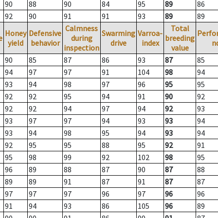
90
88
90
84
95
89
86
92
90
91
91
93
89
89
Calmness
Total
Honey
Defensive
Swarming
Varroa-
Perfo
e
during
breeding
yield
behavior
drive
index
n
inspection
value
90
85
87
86
93
87
85
94
97
97
91
104
98
94
93
94
98
97
96
95
95
92
92
95
94
91
90
92
92
92
94
97
94
92
93
93
97
97
94
93
93
94
93
94
98
95
94
93
94
92
95
95
88
95
92
91
95
98
99
92
102
98
95
96
89
88
87
90
87
88
89
89
91
87
91
87
87
97
97
97
96
97
96
96
91
94
93
86
105
96
89