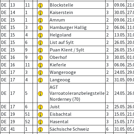
DE
13
11
Blockstelle
3
09.06.
21.
DE
14
1
Kaiserstein
3
30.05.
27.
DE
15
1
Amrum
2
09.06.
21.
DE
15
3
Hamburger Hallig
2
06.06.
11.
DE
15
4
Helgoland
2
13.05.
31.
DE
15
6
List auf Sylt
2
26.05.
20.
DE
15
9
Puan Klent / Sylt
2
26.05.
15.
DE
16
9
Oberhof
3
30.05.
01.
DE
16
11
Kieferle
3
06.06.
25.
DE
17
3
Wangerooge
2
24.05.
29.
DE
17
4
Langeoog
2
31.05.
09.
AGT
DE
17
5
Varroatoleranzbelegstelle
2
24.05.
26.
Norderney (70)
DE
17
6
Juist
2
25.05.
26.
DE
19
51
Eisbachtal
3
15.05.
21.
DE
19
52
Hasental
3
15.05.
17.
DE
41
1
Sächsische Schweiz
6
31.05.
05.