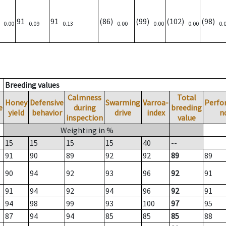
)
91
91
(86)
(99)
(102)
(98)
0.00
0.09
0.13
0.00
0.00
0.00
0.
Breeding values
Calmness
Total
Honey
Defensive
Swarming
Varroa-
Perfo
e
during
breeding
yield
behavior
drive
index
n
inspection
value
Weighting in %
15
15
15
15
40
--
91
90
89
92
92
89
89
90
94
92
93
96
92
91
91
94
92
94
96
92
91
94
98
99
93
100
97
95
87
94
94
85
85
85
88