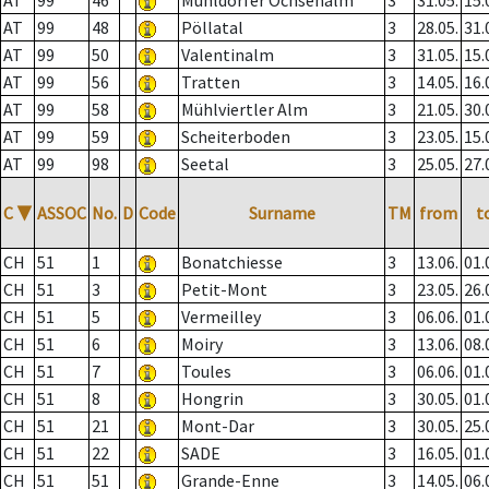
AT
99
46
Mühldorfer Ochsenalm
3
31.05.
15.
AT
99
48
Pöllatal
3
28.05.
31.
AT
99
50
Valentinalm
3
31.05.
15.
AT
99
56
Tratten
3
14.05.
16.
AT
99
58
Mühlviertler Alm
3
21.05.
30.
AT
99
59
Scheiterboden
3
23.05.
15.
AT
99
98
Seetal
3
25.05.
27.
C
▼
ASSOC
No.
D
Code
Surname
TM
from
t
CH
51
1
Bonatchiesse
3
13.06.
01.
CH
51
3
Petit-Mont
3
23.05.
26.
CH
51
5
Vermeilley
3
06.06.
01.
CH
51
6
Moiry
3
13.06.
08.
CH
51
7
Toules
3
06.06.
01.
CH
51
8
Hongrin
3
30.05.
01.
CH
51
21
Mont-Dar
3
30.05.
25.
CH
51
22
SADE
3
16.05.
01.
CH
51
51
Grande-Enne
3
14.05.
06.