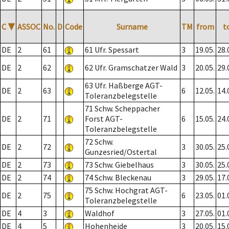
C
▼
ASSOC
No.
D
Code
Surname
TM
from
t
DE
2
61
61 Ufr. Spessart
3
19.05.
28.
DE
2
62
62 Ufr. Gramschatzer Wald
3
20.05.
29.
63 Ufr. Haßberge AGT-
DE
2
63
6
12.05.
14.
Toleranzbelegstelle
71 Schw. Scheppacher
DE
2
71
Forst AGT-
6
15.05.
24.
Toleranzbelegstelle
72 Schw.
DE
2
72
3
30.05.
25.
Gunzesried/Ostertal
DE
2
73
73 Schw. Giebelhaus
3
30.05.
25.
DE
2
74
74 Schw. Bleckenau
3
29.05.
17.
75 Schw. Hochgrat AGT-
DE
2
75
6
23.05.
01.
Toleranzbelegstelle
DE
4
3
Waldhof
3
27.05.
01.
DE
4
5
Hohenheide
3
20.05.
15.