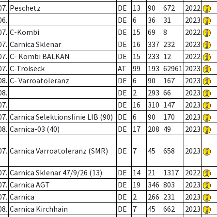
07.
Peschetz
DE
13
90
672
2022
06.
DE
6
36
31
2023
07.
C-Kombi
DE
15
69
8
2022
07.
Carnica Sklenar
DE
16
337
232
2023
07.
C- Kombi BALKAN
DE
15
233
12
2022
07.
C-Troiseck
AT
99
193
62961
2023
08.
C- Varroatoleranz
DE
6
90
167
2023
08.
DE
2
293
66
2023
07.
DE
16
310
147
2023
07.
Carnica Selektionslinie LIB (90)
DE
6
90
170
2023
08.
Carnica-03 (40)
DE
17
208
49
2023
07.
Carnica Varroatoleranz (SMR)
DE
7
45
658
2023
07.
Carnica Sklenar 47/9/26 (13)
DE
14
21
1317
2022
07.
Carnica AGT
DE
19
346
803
2023
07.
Carnica
DE
2
266
231
2023
08.
Carnica Kirchhain
DE
7
45
662
2023