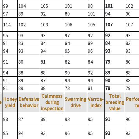
99
104
105
101
98
101
102
97
89
92
89
101
94
90
114
102
103
106
105
107
107
95
93
93
97
92
92
93
91
83
84
84
89
84
83
94
93
94
95
96
93
93
91
80
81
82
84
79
80
94
88
88
90
92
89
88
91
89
87
94
94
90
88
81
89
88
73
81
78
79
Calmness
Total
Honey
Defensive
Swarming
Varroa-
Perfo
e
during
breeding
yield
behavior
drive
index
n
inspection
value
98
87
89
93
95
91
90
95
94
93
96
95
93
93