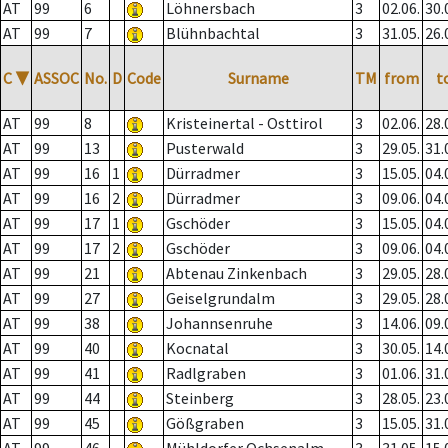
AT
99
6
Löhnersbach
3
02.06.
30.
AT
99
7
Blühnbachtal
3
31.05.
26.
C
▼
ASSOC
No.
D
Code
Surname
TM
from
t
AT
99
8
Kristeinertal - Osttirol
3
02.06.
28.
AT
99
13
Pusterwald
3
29.05.
31.
AT
99
16
1
Dürradmer
3
15.05.
04.
AT
99
16
2
Dürradmer
3
09.06.
04.
AT
99
17
1
Gschöder
3
15.05.
04.
AT
99
17
2
Gschöder
3
09.06.
04.
AT
99
21
Abtenau Zinkenbach
3
29.05.
28.
AT
99
27
Geiselgrundalm
3
29.05.
28.
AT
99
38
Johannsenruhe
3
14.06.
09.
AT
99
40
Kocnatal
3
30.05.
14.
AT
99
41
Radlgraben
3
01.06.
31.
AT
99
44
Steinberg
3
28.05.
23.
AT
99
45
Gößgraben
3
15.05.
31.