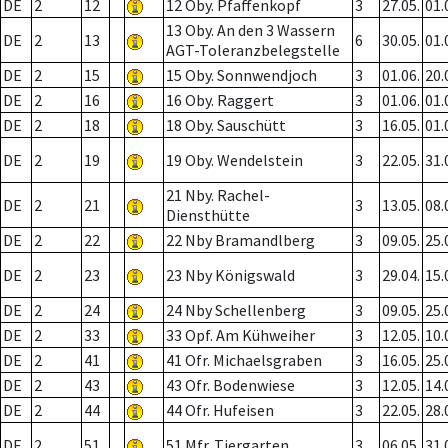
DE
2
12
12 Oby. Pfaffenkopf
3
27.05.
01.
13 Oby. An den 3 Wassern
DE
2
13
6
30.05.
01.
AGT-Toleranzbelegstelle
DE
2
15
15 Oby. Sonnwendjoch
3
01.06.
20.
DE
2
16
16 Oby. Raggert
3
01.06.
01.
DE
2
18
18 Oby. Sauschütt
3
16.05.
01.
DE
2
19
19 Oby. Wendelstein
3
22.05.
31.
21 Nby. Rachel-
DE
2
21
3
13.05.
08.
Diensthütte
DE
2
22
22 Nby Bramandlberg
3
09.05.
25.
DE
2
23
23 Nby Königswald
3
29.04.
15.
DE
2
24
24 Nby Schellenberg
3
09.05.
25.
DE
2
33
33 Opf. Am Kühweiher
3
12.05.
10.
DE
2
41
41 Ofr. Michaelsgraben
3
16.05.
25.
DE
2
43
43 Ofr. Bodenwiese
3
12.05.
14.
DE
2
44
44 Ofr. Hufeisen
3
22.05.
28.
DE
2
51
51 Mfr. Tiergarten
3
06.05.
31.