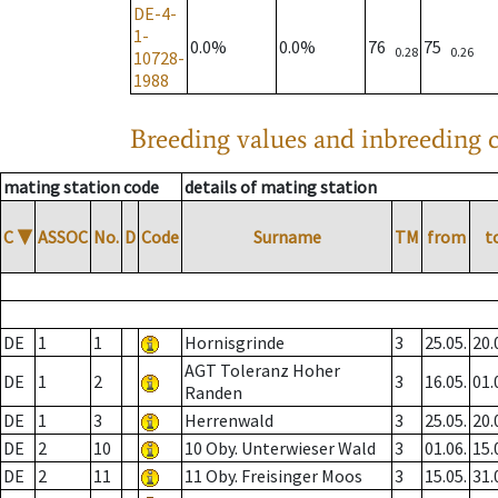
DE-4-
1-
0.0%
0.0%
76
75
0.28
0.26
10728-
1988
Breeding values and inbreeding c
mating station code
details of mating station
C
▼
ASSOC
No.
D
Code
Surname
TM
from
t
DE
1
1
Hornisgrinde
3
25.05.
20.
AGT Toleranz Hoher
DE
1
2
3
16.05.
01.
Randen
DE
1
3
Herrenwald
3
25.05.
20.
DE
2
10
10 Oby. Unterwieser Wald
3
01.06.
15.
DE
2
11
11 Oby. Freisinger Moos
3
15.05.
31.