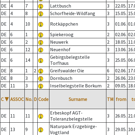
DE
4
7
Lattbusch
3
22.05.
17.
DE
4
8
Schorfheide-Wildfang
3
15.05.
15.
DE
4
10
Rotkäppchen
3
01.06.
01.
DE
6
1
Spiekeroog
2
02.06.
02.
DE
6
2
Neuwerk
2
18.05.
11.
DE
6
12
Neuenhof
3
13.06.
16.
Gebirgsbelegstelle
DE
6
14
3
25.05.
06.
Torfhaus
DE
8
1
2
Greifswalder Oie
6
02.06.
17.
DE
8
3
Dornbusch
2
26.06.
23.
DE
11
3
Inselbelegstelle Borkum
2
09.05.
18.
C
▼
ASSOC
No.
D
Code
Surname
TM
from
t
Erbeskopf AGT-
DE
11
11
3
26.05.
21.
Toleranzbelegstelle
Naturpark Erzgebirge-
DE
13
9
3
29.05.
10.
Vogtland