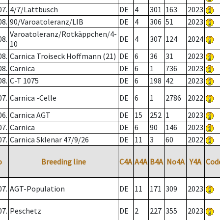
07.
4/7/Lattbusch
DE
4
301
163
2023
08.
90/Varoatoleranz/LIB
DE
4
306
51
2023
Varoatoleranz/Rotkäppchen/4-
08.
DE
4
307
124
2024
10
08.
Carnica Troiseck Hoffmann (21)
DE
6
36
31
2023
08.
Carnica
DE
6
1
736
2023
08.
C-T 1075
DE
6
198
42
2023
07.
Carnica -Celle
DE
6
1
2786
2022
06.
Carnica AGT
DE
15
252
1
2023
07.
Carnica
DE
6
90
146
2023
07.
Carnica Sklenar 47/9/26
DE
11
3
60
2022
o
Breeding line
C4A
A4A
B4A
No4A
Y4A
Cod
07.
AGT-Population
DE
11
171
309
2023
07.
Peschetz
DE
2
227
355
2023