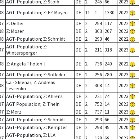
08.
AGT-Population, Z: Stoib
DE
2
245
66
2023
08.
AGT-Population; Z: FZ Mayen
DE
11
1
1330
2022
07.
Z: Deller
DE
2
254
117
2022
08.
Z: Moser
DE
2
363
207
2023
08.
AGT-Population; Z: Schmidt
DE
2
293
46
2022
AGT-Population; Z:
07.
DE
2
211
318
2023
Wintersperger
08.
Z: Angela Tholen †
DE
2
736
240
2022
07.
AGT-Population; Z: Solleder
DE
2
256
780
2023
Ca.- Sklenar; Z: Andreas
08.
DE
2
308
14
2022
Levcenko
07.
AGT-Population; Z: Ahrens
DE
2
221
74
2023
07.
AGT Population; Z: Thein
DE
2
752
14
2023
07.
Z: Merz
DE
2
737
11
2023
07.
AGT-Population; Z: Schmidt
DE
2
293
66
2023
07.
AGT-Population, Z: Kempter
DE
2
298
45
2020
AGT-Population, Z: LLA
07.
DE
2
128
69
2023