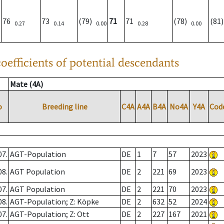
76
73
(79)
71
71
(78)
(81
0.27
0.14
0.00
0.28
0.00
oefficients of potential descendants
Mate (4A)
o
Breeding line
C4A
A4A
B4A
No4A
Y4A
Cod
07.
AGT-Population
DE
1
7
57
2023
08.
AGT Population
DE
2
221
69
2023
07.
AGT Population
DE
2
221
70
2023
08.
AGT-Population; Z: Köpke
DE
2
632
52
2024
07.
AGT-Population; Z: Ott
DE
2
227
167
2021