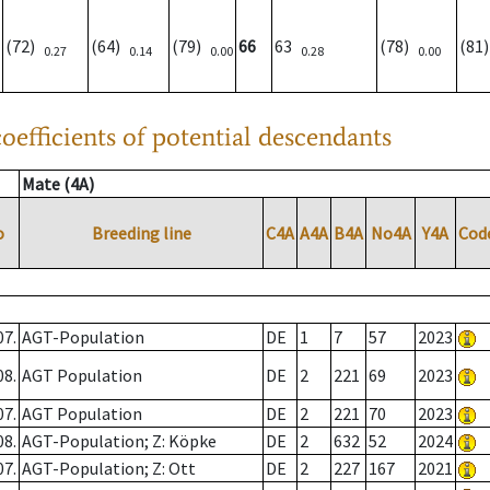
(72)
(64)
(79)
66
63
(78)
(81
0.27
0.14
0.00
0.28
0.00
oefficients of potential descendants
Mate (4A)
o
Breeding line
C4A
A4A
B4A
No4A
Y4A
Cod
07.
AGT-Population
DE
1
7
57
2023
08.
AGT Population
DE
2
221
69
2023
07.
AGT Population
DE
2
221
70
2023
08.
AGT-Population; Z: Köpke
DE
2
632
52
2024
07.
AGT-Population; Z: Ott
DE
2
227
167
2021