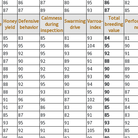
86
86
87
80
95
86
82
87
87
89
86
93
87
85
Calmness
Total
Honey
Defensive
Swarming
Varroa-
Perfo
e
during
breeding
yield
behavior
drive
index
n
inspection
value
85
83
85
81
93
84
81
90
95
95
86
104
95
90
89
92
95
93
96
92
91
87
90
92
89
91
88
88
88
90
92
92
94
90
89
89
95
95
89
93
90
90
88
92
95
90
94
90
90
88
93
93
83
95
90
87
91
96
96
87
102
96
91
91
87
86
83
90
85
84
85
87
89
82
91
85
83
93
95
95
91
97
93
92
87
92
91
81
105
93
85