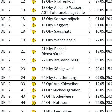
DE
2
12
12 Oby. Pfaffenkopf
3
27.05.
01.
13 Oby. An den 3 Wassern
DE
2
13
6
30.05.
01.
AGT-Toleranzbelegstelle
DE
2
15
15 Oby. Sonnwendjoch
3
01.06.
20.
DE
2
16
16 Oby. Raggert
3
01.06.
01.
DE
2
18
18 Oby. Sauschütt
3
16.05.
01.
DE
2
19
19 Oby. Wendelstein
3
22.05.
31.
21 Nby. Rachel-
DE
2
21
3
13.05.
08.
Diensthütte
DE
2
22
22 Nby Bramandlberg
3
09.05.
25.
DE
2
23
23 Nby Königswald
3
29.04.
15.
DE
2
24
24 Nby Schellenberg
3
09.05.
25.
DE
2
33
33 Opf. Am Kühweiher
3
12.05.
10.
DE
2
41
41 Ofr. Michaelsgraben
3
16.05.
25.
DE
2
43
43 Ofr. Bodenwiese
3
12.05.
14.
DE
2
44
44 Ofr. Hufeisen
3
22.05.
28.
DE
2
51
51 Mfr. Tiergarten
3
06.05.
31.