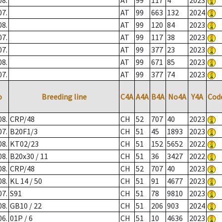
08.
AT
99
117
4
2023
07.
AT
99
663
132
2024
08.
AT
99
120
84
2023
07.
AT
99
117
38
2023
07.
AT
99
377
23
2023
08.
AT
99
671
85
2023
07.
AT
99
377
74
2023
o
Breeding line
C4A
A4A
B4A
No4A
Y4A
Cod
08.
CRP/48
CH
52
707
40
2023
07.
B20F1/3
CH
51
45
1893
2023
08.
KT02/23
CH
51
152
5652
2022
08.
B20x30 / 11
CH
51
36
3427
2022
08.
CRP/48
CH
52
707
40
2023
08.
KL 14 / 50
CH
51
91
4677
2023
07.
S91
CH
51
78
9810
2023
08.
GB10 / 22
CH
51
206
903
2024
06.
01P / 6
CH
51
10
4636
2023