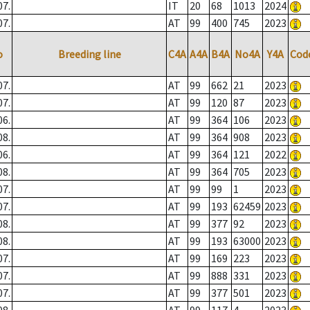
07.
IT
20
68
1013
2024
07.
AT
99
400
745
2023
o
Breeding line
C4A
A4A
B4A
No4A
Y4A
Cod
07.
AT
99
662
21
2023
07.
AT
99
120
87
2023
06.
AT
99
364
106
2023
08.
AT
99
364
908
2023
06.
AT
99
364
121
2022
08.
AT
99
364
705
2023
07.
AT
99
99
1
2023
07.
AT
99
193
62459
2023
08.
AT
99
377
92
2023
08.
AT
99
193
63000
2023
07.
AT
99
169
223
2023
07.
AT
99
888
331
2023
07.
AT
99
377
501
2023