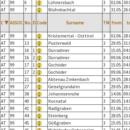
AT
99
6
Löhnersbach
3
02.06.
30.
AT
99
7
Blühnbachtal
3
31.05.
26.
C
▼
ASSOC
No.
D
Code
Surname
TM
from
t
AT
99
8
Kristeinertal - Osttirol
3
02.06.
28.
AT
99
13
Pusterwald
3
29.05.
31.
AT
99
16
1
Dürradmer
3
15.05.
04.
AT
99
16
2
Dürradmer
3
09.06.
04.
AT
99
17
1
Gschöder
3
15.05.
04.
AT
99
17
2
Gschöder
3
09.06.
04.
AT
99
21
Abtenau Zinkenbach
3
29.05.
28.
AT
99
27
Geiselgrundalm
3
29.05.
28.
AT
99
38
Johannsenruhe
3
14.06.
09.
AT
99
40
Kocnatal
3
30.05.
14.
AT
99
41
Radlgraben
3
01.06.
31.
AT
99
44
Steinberg
3
28.05.
23.
AT
99
45
Gößgraben
3
15.05.
31.