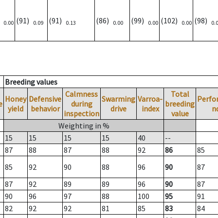
)
(91)
(91)
(86)
(99)
(102)
(98)
0.00
0.09
0.13
0.00
0.00
0.00
0.
Breeding values
Calmness
Total
Honey
Defensive
Swarming
Varroa-
Perfo
e
during
breeding
yield
behavior
drive
index
n
inspection
value
Weighting in %
15
15
15
15
40
--
87
88
87
88
92
86
85
85
92
90
88
96
90
87
87
92
89
89
96
90
87
90
96
97
88
100
95
91
82
92
92
81
85
83
84