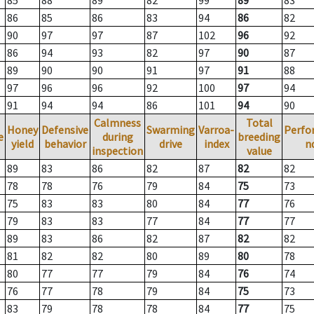
85
88
89
82
99
89
83
86
85
86
83
94
86
82
90
97
97
87
102
96
92
86
94
93
82
97
90
87
89
90
90
91
97
91
88
97
96
96
92
100
97
94
91
94
94
86
101
94
90
Calmness
Total
Honey
Defensive
Swarming
Varroa-
Perfo
e
during
breeding
yield
behavior
drive
index
n
inspection
value
89
83
86
82
87
82
82
78
78
76
79
84
75
73
75
83
83
80
84
77
76
79
83
83
77
84
77
77
89
83
86
82
87
82
82
81
82
82
80
89
80
78
80
77
77
79
84
76
74
76
77
78
79
84
75
73
83
79
78
78
84
77
75