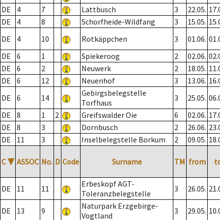
DE
4
7
Lattbusch
3
22.05.
17.
DE
4
8
Schorfheide-Wildfang
3
15.05.
15.
DE
4
10
Rotkäppchen
3
01.06.
01.
DE
6
1
Spiekeroog
2
02.06.
02.
DE
6
2
Neuwerk
2
18.05.
11.
DE
6
12
Neuenhof
3
13.06.
16.
Gebirgsbelegstelle
DE
6
14
3
25.05.
06.
Torfhaus
DE
8
1
2
Greifswalder Oie
6
02.06.
17.
DE
8
3
Dornbusch
2
26.06.
23.
DE
11
3
Inselbelegstelle Borkum
2
09.05.
18.
C
▼
ASSOC
No.
D
Code
Surname
TM
from
t
Erbeskopf AGT-
DE
11
11
3
26.05.
21.
Toleranzbelegstelle
Naturpark Erzgebirge-
DE
13
9
3
29.05.
10.
Vogtland