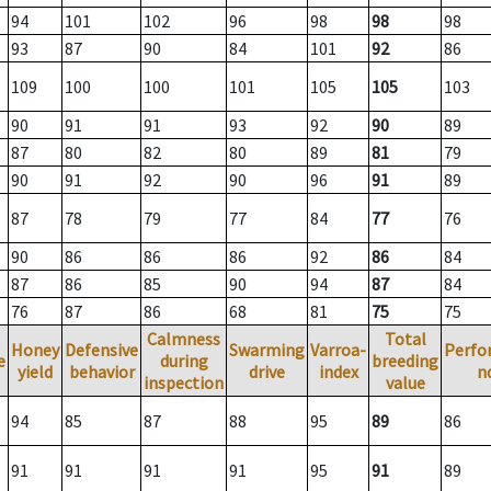
94
101
102
96
98
98
98
93
87
90
84
101
92
86
109
100
100
101
105
105
103
90
91
91
93
92
90
89
87
80
82
80
89
81
79
90
91
92
90
96
91
89
87
78
79
77
84
77
76
90
86
86
86
92
86
84
87
86
85
90
94
87
84
76
87
86
68
81
75
75
Calmness
Total
Honey
Defensive
Swarming
Varroa-
Perfo
e
during
breeding
yield
behavior
drive
index
n
inspection
value
94
85
87
88
95
89
86
91
91
91
91
95
91
89