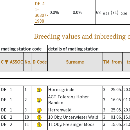
DE-4-
1-
0.0%
0.0%
68
(71)
0.28
0.26
30307-
1988
Breeding values and inbreeding c
mating station code
details of mating station
C
▼
ASSOC
No.
D
Code
Surname
TM
from
t
DE
1
1
Hornisgrinde
3
25.05.
20.
AGT Toleranz Hoher
DE
1
2
3
16.05.
01.
Randen
DE
1
3
Herrenwald
3
25.05.
20.
DE
2
10
10 Oby. Unterwieser Wald
3
01.06.
15.
DE
2
11
11 Oby. Freisinger Moos
3
15.05.
31.