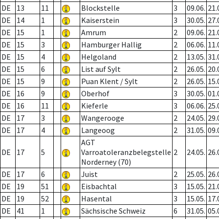
DE
13
11
Blockstelle
3
09.06.
21.
DE
14
1
Kaiserstein
3
30.05.
27.
DE
15
1
Amrum
2
09.06.
21.
DE
15
3
Hamburger Hallig
2
06.06.
11.
DE
15
4
Helgoland
2
13.05.
31.
DE
15
6
List auf Sylt
2
26.05.
20.
DE
15
9
Puan Klent / Sylt
2
26.05.
15.
DE
16
9
Oberhof
3
30.05.
01.
DE
16
11
Kieferle
3
06.06.
25.
DE
17
3
Wangerooge
2
24.05.
29.
DE
17
4
Langeoog
2
31.05.
09.
AGT
DE
17
5
Varroatoleranzbelegstelle
2
24.05.
26.
Norderney (70)
DE
17
6
Juist
2
25.05.
26.
DE
19
51
Eisbachtal
3
15.05.
21.
DE
19
52
Hasental
3
15.05.
17.
DE
41
1
Sächsische Schweiz
6
31.05.
05.