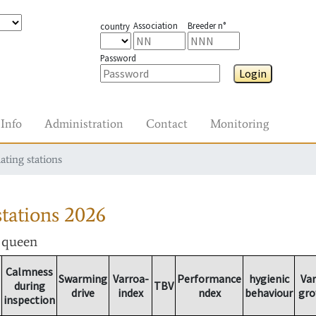
Association
Breeder n°
country
Password
Login
Info
Administration
Contact
Monitoring
ating stations
tations
2026
r queen
Calmness
Swarming
Varroa-
Performance
hygienic
Var
during
TBV
drive
index
ndex
behaviour
gro
inspection