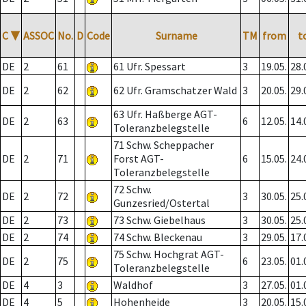
C
▼
ASSOC
No.
D
Code
Surname
TM
from
t
DE
2
61
61 Ufr. Spessart
3
19.05.
28.
DE
2
62
62 Ufr. Gramschatzer Wald
3
20.05.
29.
63 Ufr. Haßberge AGT-
DE
2
63
6
12.05.
14.
Toleranzbelegstelle
71 Schw. Scheppacher
DE
2
71
Forst AGT-
6
15.05.
24.
Toleranzbelegstelle
72 Schw.
DE
2
72
3
30.05.
25.
Gunzesried/Ostertal
DE
2
73
73 Schw. Giebelhaus
3
30.05.
25.
DE
2
74
74 Schw. Bleckenau
3
29.05.
17.
75 Schw. Hochgrat AGT-
DE
2
75
6
23.05.
01.
Toleranzbelegstelle
DE
4
3
Waldhof
3
27.05.
01.
DE
4
5
Hohenheide
3
20.05.
15.