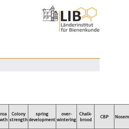
roa
Colony
spring
over-
Chalk-
CBP
Nosem
wth
strength
development
wintering
brood