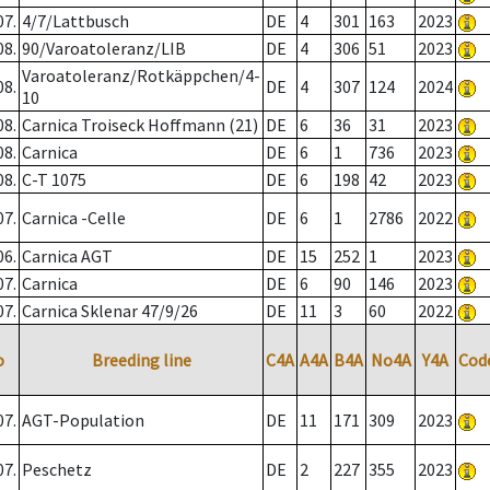
07.
4/7/Lattbusch
DE
4
301
163
2023
08.
90/Varoatoleranz/LIB
DE
4
306
51
2023
Varoatoleranz/Rotkäppchen/4-
08.
DE
4
307
124
2024
10
08.
Carnica Troiseck Hoffmann (21)
DE
6
36
31
2023
08.
Carnica
DE
6
1
736
2023
08.
C-T 1075
DE
6
198
42
2023
07.
Carnica -Celle
DE
6
1
2786
2022
06.
Carnica AGT
DE
15
252
1
2023
07.
Carnica
DE
6
90
146
2023
07.
Carnica Sklenar 47/9/26
DE
11
3
60
2022
o
Breeding line
C4A
A4A
B4A
No4A
Y4A
Cod
07.
AGT-Population
DE
11
171
309
2023
07.
Peschetz
DE
2
227
355
2023