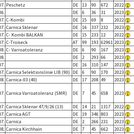
07.
Peschetz
DE
13
90
672
2022
06.
DE
6
36
31
2023
07.
C-Kombi
DE
15
69
8
2022
07.
Carnica Sklenar
DE
16
337
232
2023
07.
C- Kombi BALKAN
DE
15
233
12
2022
07.
C-Troiseck
AT
99
193
62961
2023
08.
C- Varroatoleranz
DE
6
90
167
2023
08.
DE
2
293
66
2023
07.
DE
16
310
147
2023
07.
Carnica Selektionslinie LIB (90)
DE
6
90
170
2023
08.
Carnica-03 (40)
DE
17
208
49
2023
07.
Carnica Varroatoleranz (SMR)
DE
7
45
658
2023
07.
Carnica Sklenar 47/9/26 (13)
DE
14
21
1317
2022
07.
Carnica AGT
DE
19
346
803
2023
07.
Carnica
DE
2
266
231
2023
08.
Carnica Kirchhain
DE
7
45
662
2023