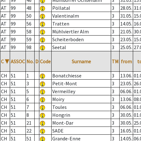
AT
99
46
Mühldorfer Ochsenalm
3
31.05.
15.
AT
99
48
Pöllatal
3
28.05.
31.
AT
99
50
Valentinalm
3
31.05.
15.
AT
99
56
Tratten
3
14.05.
16.
AT
99
58
Mühlviertler Alm
3
21.05.
30.
AT
99
59
Scheiterboden
3
23.05.
15.
AT
99
98
Seetal
3
25.05.
27.
C
▼
ASSOC
No.
D
Code
Surname
TM
from
t
CH
51
1
Bonatchiesse
3
13.06.
01.
CH
51
3
Petit-Mont
3
23.05.
26.
CH
51
5
Vermeilley
3
06.06.
01.
CH
51
6
Moiry
3
13.06.
08.
CH
51
7
Toules
3
06.06.
01.
CH
51
8
Hongrin
3
30.05.
01.
CH
51
21
Mont-Dar
3
30.05.
25.
CH
51
22
SADE
3
16.05.
01.
CH
51
51
Grande-Enne
3
14.05.
06.