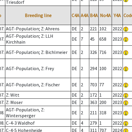
Triesdorf
o
Breeding line
C4A
A4A
B4A
No4A
Y4A
Cod
07.
AGT-Population; Z: Ahrens
DE
2
221
102
2022
AGT-Population; Z: LLH
07.
DE
7
45
658
2023
Kirchhain
07.
AGT-Population; Z: Bichlmeier
DE
2
326
716
2023
07.
AGT-Population, Z: Frey
DE
2
294
100
2022
07.
AGT-Population, Z: Fischer
DE
2
703
77
2022
07.
Z: Witt
DE
2
172
1
2022
07.
Z: Moser
DE
2
363
200
2023
AGT-Population, Z:
08.
DE
2
211
318
2023
Wintersperger
08.
C-4-3 Waldhof
DE
4
279
1
2022
07.
C-4-5 Hohenheide
DE
4
311
707
2024