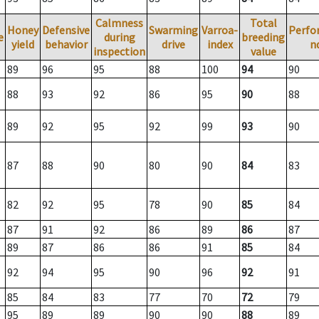
Calmness
Total
Honey
Defensive
Swarming
Varroa-
Perfo
e
during
breeding
yield
behavior
drive
index
n
inspection
value
89
96
95
88
100
94
90
88
93
92
86
95
90
88
89
92
95
92
99
93
90
87
88
90
80
90
84
83
82
92
95
78
90
85
84
87
91
92
86
89
86
87
89
87
86
86
91
85
84
92
94
95
90
96
92
91
85
84
83
77
70
72
79
95
89
89
90
90
88
89