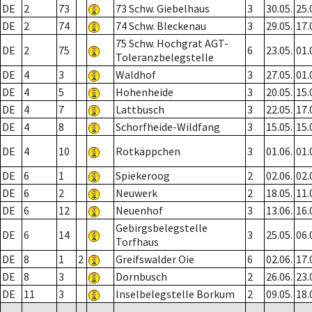
DE
2
73
73 Schw. Giebelhaus
3
30.05.
25.
DE
2
74
74 Schw. Bleckenau
3
29.05.
17.
75 Schw. Hochgrat AGT-
DE
2
75
6
23.05.
01.
Toleranzbelegstelle
DE
4
3
Waldhof
3
27.05.
01.
DE
4
5
Hohenheide
3
20.05.
15.
DE
4
7
Lattbusch
3
22.05.
17.
DE
4
8
Schorfheide-Wildfang
3
15.05.
15.
DE
4
10
Rotkäppchen
3
01.06.
01.
DE
6
1
Spiekeroog
2
02.06.
02.
DE
6
2
Neuwerk
2
18.05.
11.
DE
6
12
Neuenhof
3
13.06.
16.
Gebirgsbelegstelle
DE
6
14
3
25.05.
06.
Torfhaus
DE
8
1
2
Greifswalder Oie
6
02.06.
17.
DE
8
3
Dornbusch
2
26.06.
23.
DE
11
3
Inselbelegstelle Borkum
2
09.05.
18.