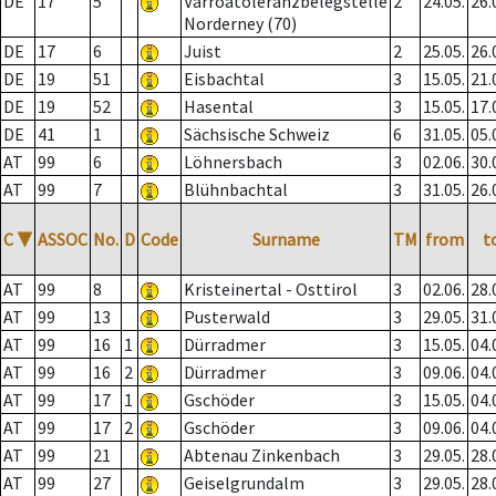
DE
17
5
Varroatoleranzbelegstelle
2
24.05.
26.
Norderney (70)
DE
17
6
Juist
2
25.05.
26.
DE
19
51
Eisbachtal
3
15.05.
21.
DE
19
52
Hasental
3
15.05.
17.
DE
41
1
Sächsische Schweiz
6
31.05.
05.
AT
99
6
Löhnersbach
3
02.06.
30.
AT
99
7
Blühnbachtal
3
31.05.
26.
C
▼
ASSOC
No.
D
Code
Surname
TM
from
t
AT
99
8
Kristeinertal - Osttirol
3
02.06.
28.
AT
99
13
Pusterwald
3
29.05.
31.
AT
99
16
1
Dürradmer
3
15.05.
04.
AT
99
16
2
Dürradmer
3
09.06.
04.
AT
99
17
1
Gschöder
3
15.05.
04.
AT
99
17
2
Gschöder
3
09.06.
04.
AT
99
21
Abtenau Zinkenbach
3
29.05.
28.
AT
99
27
Geiselgrundalm
3
29.05.
28.