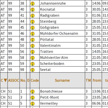
AT
99
38
Johannsenruhe
3
14.06.
09.
AT
99
40
Kocnatal
3
30.05.
14.
AT
99
41
Radlgraben
3
01.06.
31.
AT
99
44
Steinberg
3
28.05.
23.
AT
99
45
Gößgraben
3
15.05.
31.
AT
99
46
Mühldorfer Ochsenalm
3
31.05.
15.
AT
99
48
Pöllatal
3
28.05.
31.
AT
99
50
Valentinalm
3
31.05.
15.
AT
99
56
Tratten
3
14.05.
16.
AT
99
58
Mühlviertler Alm
3
21.05.
30.
AT
99
59
Scheiterboden
3
23.05.
15.
AT
99
98
Seetal
3
25.05.
27.
C
▼
ASSOC
No.
D
Code
Surname
TM
from
t
CH
51
1
Bonatchiesse
3
13.06.
01.
CH
51
3
Petit-Mont
3
23.05.
26.
CH
51
5
Vermeilley
3
06.06.
01.