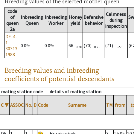
Breeding values
of the selected mother queen
code
Calmness
of
Inbreeding
Inbreeding
Honey
Defensive
Sw
during
queen
Queen
Worker
yield
behavior
inspection
2a
DE-4-
1-
0.0%
0.0%
66
(70)
(71)
(6
0.28
0.26
0.27
30313-
1988
Breeding values and inbreeding
coefficients of potential descendants
mating station code
details of mating station
C
▼
ASSOC
No.
D
Code
Surname
TM
from
t
DE
1
1
Hornisgrinde
3
25.05.
20.