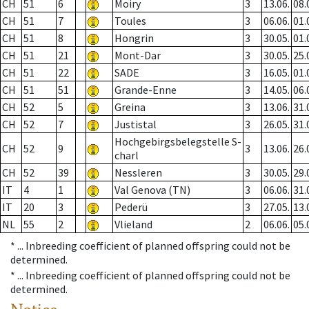
CH
51
6
Moiry
3
13.06.
08.
CH
51
7
Toules
3
06.06.
01.
CH
51
8
Hongrin
3
30.05.
01.
CH
51
21
Mont-Dar
3
30.05.
25.
CH
51
22
SADE
3
16.05.
01.
CH
51
51
Grande-Enne
3
14.05.
06.
CH
52
5
Greina
3
13.06.
31.
CH
52
7
Justistal
3
26.05.
31.
Hochgebirgsbelegstelle S-
CH
52
9
3
13.06.
26.
charl
CH
52
39
Nessleren
3
30.05.
29.
IT
4
1
Val Genova (TN)
3
06.06.
31.
IT
20
3
Pederü
3
27.05.
13.
NL
55
2
Vlieland
2
06.06.
05.
* ...
Inbreeding coefficient of planned offspring could not be
determined.
* ...
Inbreeding coefficient of planned offspring could not be
determined.