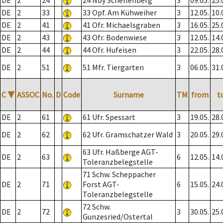
DE
2
24
24 Nby Schellenberg
3
09.05.
25.
DE
2
33
33 Opf. Am Kühweiher
3
12.05.
10.
DE
2
41
41 Ofr. Michaelsgraben
3
16.05.
25.
DE
2
43
43 Ofr. Bodenwiese
3
12.05.
14.
DE
2
44
44 Ofr. Hufeisen
3
22.05.
28.
DE
2
51
51 Mfr. Tiergarten
3
06.05.
31.
C
▼
ASSOC
No.
D
Code
Surname
TM
from
t
DE
2
61
61 Ufr. Spessart
3
19.05.
28.
DE
2
62
62 Ufr. Gramschatzer Wald
3
20.05.
29.
63 Ufr. Haßberge AGT-
DE
2
63
6
12.05.
14.
Toleranzbelegstelle
71 Schw. Scheppacher
DE
2
71
Forst AGT-
6
15.05.
24.
Toleranzbelegstelle
72 Schw.
DE
2
72
3
30.05.
25.
Gunzesried/Ostertal