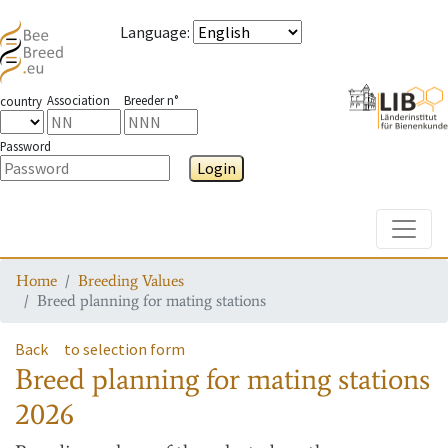
Language
:
Association
Breeder n°
country
Password
Login
Toggle
Home
Breeding Values
Breed planning for mating stations
Back
to selection form
Breed planning for mating stations
2026