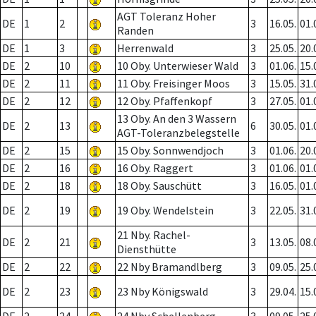
AGT Toleranz Hoher
DE
1
2
3
16.05.
01.
Randen
DE
1
3
Herrenwald
3
25.05.
20.
DE
2
10
10 Oby. Unterwieser Wald
3
01.06.
15.
DE
2
11
11 Oby. Freisinger Moos
3
15.05.
31.
DE
2
12
12 Oby. Pfaffenkopf
3
27.05.
01.
13 Oby. An den 3 Wassern
DE
2
13
6
30.05.
01.
AGT-Toleranzbelegstelle
DE
2
15
15 Oby. Sonnwendjoch
3
01.06.
20.
DE
2
16
16 Oby. Raggert
3
01.06.
01.
DE
2
18
18 Oby. Sauschütt
3
16.05.
01.
DE
2
19
19 Oby. Wendelstein
3
22.05.
31.
21 Nby. Rachel-
DE
2
21
3
13.05.
08.
Diensthütte
DE
2
22
22 Nby Bramandlberg
3
09.05.
25.
DE
2
23
23 Nby Königswald
3
29.04.
15.