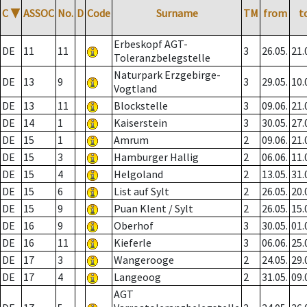
C
▼
ASSOC
No.
D
Code
Surname
TM
from
t
Erbeskopf AGT-
DE
11
11
3
26.05.
21.
Toleranzbelegstelle
Naturpark Erzgebirge-
DE
13
9
3
29.05.
10.
Vogtland
DE
13
11
Blockstelle
3
09.06.
21.
DE
14
1
Kaiserstein
3
30.05.
27.
DE
15
1
Amrum
2
09.06.
21.
DE
15
3
Hamburger Hallig
2
06.06.
11.
DE
15
4
Helgoland
2
13.05.
31.
DE
15
6
List auf Sylt
2
26.05.
20.
DE
15
9
Puan Klent / Sylt
2
26.05.
15.
DE
16
9
Oberhof
3
30.05.
01.
DE
16
11
Kieferle
3
06.06.
25.
DE
17
3
Wangerooge
2
24.05.
29.
DE
17
4
Langeoog
2
31.05.
09.
AGT