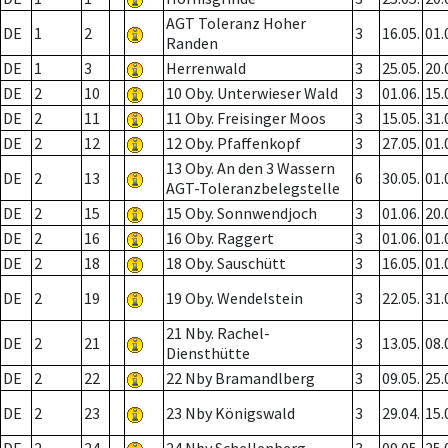
AGT Toleranz Hoher
DE
1
2
3
16.05.
01.
Randen
DE
1
3
Herrenwald
3
25.05.
20.
DE
2
10
10 Oby. Unterwieser Wald
3
01.06.
15.
DE
2
11
11 Oby. Freisinger Moos
3
15.05.
31.
DE
2
12
12 Oby. Pfaffenkopf
3
27.05.
01.
13 Oby. An den 3 Wassern
DE
2
13
6
30.05.
01.
AGT-Toleranzbelegstelle
DE
2
15
15 Oby. Sonnwendjoch
3
01.06.
20.
DE
2
16
16 Oby. Raggert
3
01.06.
01.
DE
2
18
18 Oby. Sauschütt
3
16.05.
01.
DE
2
19
19 Oby. Wendelstein
3
22.05.
31.
21 Nby. Rachel-
DE
2
21
3
13.05.
08.
Diensthütte
DE
2
22
22 Nby Bramandlberg
3
09.05.
25.
DE
2
23
23 Nby Königswald
3
29.04.
15.