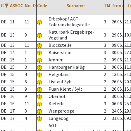
C
▼
ASSOC
No.
D
Code
Surname
TM
from
t
Erbeskopf AGT-
DE
11
11
3
26.05.
21.
Toleranzbelegstelle
Naturpark Erzgebirge-
DE
13
9
3
29.05.
10.
Vogtland
DE
13
11
Blockstelle
3
09.06.
21.
DE
14
1
Kaiserstein
3
30.05.
27.
DE
15
1
Amrum
2
09.06.
21.
DE
15
3
Hamburger Hallig
2
06.06.
11.
DE
15
4
Helgoland
2
13.05.
31.
DE
15
6
List auf Sylt
2
26.05.
20.
DE
15
9
Puan Klent / Sylt
2
26.05.
15.
DE
16
9
Oberhof
3
30.05.
01.
DE
16
11
Kieferle
3
06.06.
25.
DE
17
3
Wangerooge
2
24.05.
29.
DE
17
4
Langeoog
2
31.05.
09.
AGT