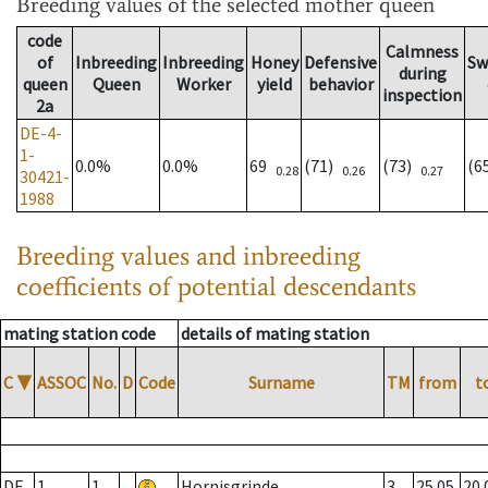
Breeding values
of the selected mother queen
code
Calmness
of
Inbreeding
Inbreeding
Honey
Defensive
Sw
during
queen
Queen
Worker
yield
behavior
inspection
2a
DE-4-
1-
0.0%
0.0%
69
(71)
(73)
(6
0.28
0.26
0.27
30421-
1988
Breeding values and inbreeding
coefficients of potential descendants
mating station code
details of mating station
C
▼
ASSOC
No.
D
Code
Surname
TM
from
t
DE
1
1
Hornisgrinde
3
25.05.
20.