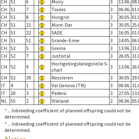
CH
51
6
Moiry
3
13.06.
08.
CH
51
7
Toules
3
06.06.
01.
CH
51
8
Hongrin
3
30.05.
01.
CH
51
21
Mont-Dar
3
30.05.
25.
CH
51
22
SADE
3
16.05.
01.
CH
51
51
Grande-Enne
3
14.05.
06.
CH
52
5
Greina
3
13.06.
31.
CH
52
7
Justistal
3
26.05.
31.
Hochgebirgsbelegstelle S-
CH
52
9
3
13.06.
26.
charl
CH
52
39
Nessleren
3
30.05.
29.
IT
4
1
Val Genova (TN)
3
06.06.
31.
IT
20
3
Pederü
3
27.05.
13.
NL
55
2
Vlieland
2
06.06.
05.
* ...
Inbreeding coefficient of planned offspring could not be
determined.
* ...
Inbreeding coefficient of planned offspring could not be
determined.