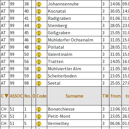
AT
99
38
Johannsenruhe
3
14.06.
09.
AT
99
40
Kocnatal
3
30.05.
14.
AT
99
41
Radlgraben
3
01.06.
31.
AT
99
44
Steinberg
3
28.05.
23.
AT
99
45
Gößgraben
3
15.05.
31.
AT
99
46
Mühldorfer Ochsenalm
3
31.05.
15.
AT
99
48
Pöllatal
3
28.05.
31.
AT
99
50
Valentinalm
3
31.05.
15.
AT
99
56
Tratten
3
14.05.
16.
AT
99
58
Mühlviertler Alm
3
21.05.
30.
AT
99
59
Scheiterboden
3
23.05.
15.
AT
99
98
Seetal
3
25.05.
27.
C
▼
ASSOC
No.
D
Code
Surname
TM
from
t
CH
51
1
Bonatchiesse
3
13.06.
01.
CH
51
3
Petit-Mont
3
23.05.
26.
CH
51
5
Vermeilley
3
06.06.
01.