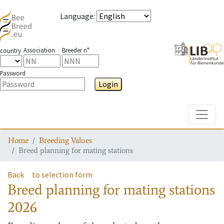
Language
:
Association
Breeder n°
country
Password
Login
Toggle
Home
Breeding Values
Breed planning for mating stations
Back
to selection form
Breed planning for mating stations
2026