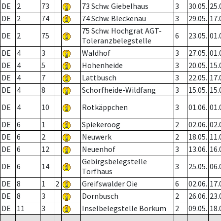
DE
2
73
73 Schw. Giebelhaus
3
30.05.
25.
DE
2
74
74 Schw. Bleckenau
3
29.05.
17.
75 Schw. Hochgrat AGT-
DE
2
75
6
23.05.
01.
Toleranzbelegstelle
DE
4
3
Waldhof
3
27.05.
01.
DE
4
5
Hohenheide
3
20.05.
15.
DE
4
7
Lattbusch
3
22.05.
17.
DE
4
8
Schorfheide-Wildfang
3
15.05.
15.
DE
4
10
Rotkäppchen
3
01.06.
01.
DE
6
1
Spiekeroog
2
02.06.
02.
DE
6
2
Neuwerk
2
18.05.
11.
DE
6
12
Neuenhof
3
13.06.
16.
Gebirgsbelegstelle
DE
6
14
3
25.05.
06.
Torfhaus
DE
8
1
2
Greifswalder Oie
6
02.06.
17.
DE
8
3
Dornbusch
2
26.06.
23.
DE
11
3
Inselbelegstelle Borkum
2
09.05.
18.