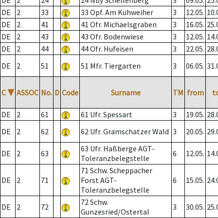
DE
2
24
24 Nby Schellenberg
3
09.05.
25.
DE
2
33
33 Opf. Am Kühweiher
3
12.05.
10.
DE
2
41
41 Ofr. Michaelsgraben
3
16.05.
25.
DE
2
43
43 Ofr. Bodenwiese
3
12.05.
14.
DE
2
44
44 Ofr. Hufeisen
3
22.05.
28.
DE
2
51
51 Mfr. Tiergarten
3
06.05.
31.
C
▼
ASSOC
No.
D
Code
Surname
TM
from
t
DE
2
61
61 Ufr. Spessart
3
19.05.
28.
DE
2
62
62 Ufr. Gramschatzer Wald
3
20.05.
29.
63 Ufr. Haßberge AGT-
DE
2
63
6
12.05.
14.
Toleranzbelegstelle
71 Schw. Scheppacher
DE
2
71
Forst AGT-
6
15.05.
24.
Toleranzbelegstelle
72 Schw.
DE
2
72
3
30.05.
25.
Gunzesried/Ostertal