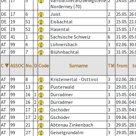
DE
17
5
Varroatoleranzbelegstelle
2
24.05.
26.
Norderney (70)
DE
17
6
Juist
2
25.05.
26.
DE
19
51
Eisbachtal
3
15.05.
21.
DE
19
52
Hasental
3
15.05.
17.
DE
41
1
Sächsische Schweiz
6
31.05.
05.
AT
99
6
Löhnersbach
3
02.06.
30.
AT
99
7
Blühnbachtal
3
31.05.
26.
C
▼
ASSOC
No.
D
Code
Surname
TM
from
t
AT
99
8
Kristeinertal - Osttirol
3
02.06.
28.
AT
99
13
Pusterwald
3
29.05.
31.
AT
99
16
1
Dürradmer
3
15.05.
04.
AT
99
16
2
Dürradmer
3
09.06.
04.
AT
99
17
1
Gschöder
3
15.05.
04.
AT
99
17
2
Gschöder
3
09.06.
04.
AT
99
21
Abtenau Zinkenbach
3
29.05.
28.
AT
99
27
Geiselgrundalm
3
29.05.
28.