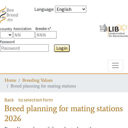
Language
:
Association
Breeder n°
country
Password
Login
Toggle
Home
Breeding Values
Breed planning for mating stations
Back
to selection form
Breed planning for mating stations
2026