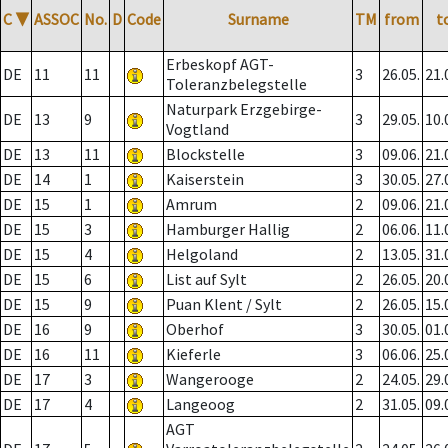
C
▼
ASSOC
No.
D
Code
Surname
TM
from
t
Erbeskopf AGT-
DE
11
11
3
26.05.
21.
Toleranzbelegstelle
Naturpark Erzgebirge-
DE
13
9
3
29.05.
10.
Vogtland
DE
13
11
Blockstelle
3
09.06.
21.
DE
14
1
Kaiserstein
3
30.05.
27.
DE
15
1
Amrum
2
09.06.
21.
DE
15
3
Hamburger Hallig
2
06.06.
11.
DE
15
4
Helgoland
2
13.05.
31.
DE
15
6
List auf Sylt
2
26.05.
20.
DE
15
9
Puan Klent / Sylt
2
26.05.
15.
DE
16
9
Oberhof
3
30.05.
01.
DE
16
11
Kieferle
3
06.06.
25.
DE
17
3
Wangerooge
2
24.05.
29.
DE
17
4
Langeoog
2
31.05.
09.
AGT