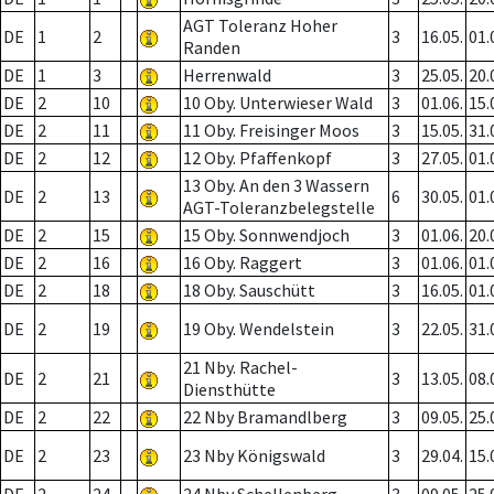
AGT Toleranz Hoher
DE
1
2
3
16.05.
01.
Randen
DE
1
3
Herrenwald
3
25.05.
20.
DE
2
10
10 Oby. Unterwieser Wald
3
01.06.
15.
DE
2
11
11 Oby. Freisinger Moos
3
15.05.
31.
DE
2
12
12 Oby. Pfaffenkopf
3
27.05.
01.
13 Oby. An den 3 Wassern
DE
2
13
6
30.05.
01.
AGT-Toleranzbelegstelle
DE
2
15
15 Oby. Sonnwendjoch
3
01.06.
20.
DE
2
16
16 Oby. Raggert
3
01.06.
01.
DE
2
18
18 Oby. Sauschütt
3
16.05.
01.
DE
2
19
19 Oby. Wendelstein
3
22.05.
31.
21 Nby. Rachel-
DE
2
21
3
13.05.
08.
Diensthütte
DE
2
22
22 Nby Bramandlberg
3
09.05.
25.
DE
2
23
23 Nby Königswald
3
29.04.
15.