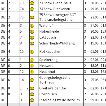
DE
2
73
73 Schw. Giebelhaus
3
30.05.
25.
DE
2
74
74 Schw. Bleckenau
3
29.05.
17.
75 Schw. Hochgrat AGT-
DE
2
75
6
23.05.
01.
Toleranzbelegstelle
DE
4
3
Waldhof
3
27.05.
01.
DE
4
5
Hohenheide
3
20.05.
15.
DE
4
7
Lattbusch
3
22.05.
17.
DE
4
8
Schorfheide-Wildfang
3
15.05.
15.
DE
4
10
Rotkäppchen
3
01.06.
01.
DE
6
1
Spiekeroog
2
02.06.
02.
DE
6
2
Neuwerk
2
18.05.
11.
DE
6
12
Neuenhof
3
13.06.
16.
Gebirgsbelegstelle
DE
6
14
3
25.05.
06.
Torfhaus
DE
8
1
2
Greifswalder Oie
6
02.06.
17.
DE
8
3
Dornbusch
2
26.06.
23.
DE
11
3
Inselbelegstelle Borkum
2
09.05.
18.