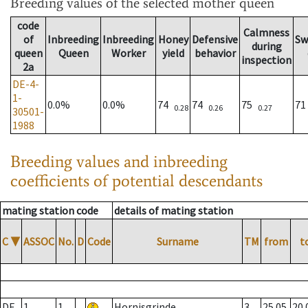
Breeding values
of the selected mother queen
code
Calmness
of
Inbreeding
Inbreeding
Honey
Defensive
Sw
during
queen
Queen
Worker
yield
behavior
inspection
2a
DE-4-
1-
0.0%
0.0%
74
74
75
7
0.28
0.26
0.27
30501-
1988
Breeding values and inbreeding
coefficients of potential descendants
mating station code
details of mating station
C
▼
ASSOC
No.
D
Code
Surname
TM
from
t
DE
1
1
Hornisgrinde
3
25.05.
20.