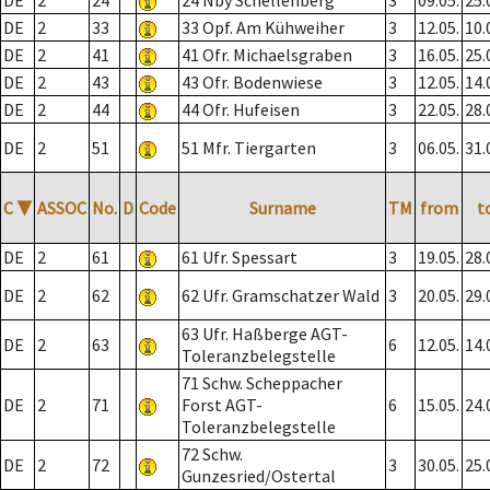
DE
2
24
24 Nby Schellenberg
3
09.05.
25.
DE
2
33
33 Opf. Am Kühweiher
3
12.05.
10.
DE
2
41
41 Ofr. Michaelsgraben
3
16.05.
25.
DE
2
43
43 Ofr. Bodenwiese
3
12.05.
14.
DE
2
44
44 Ofr. Hufeisen
3
22.05.
28.
DE
2
51
51 Mfr. Tiergarten
3
06.05.
31.
C
▼
ASSOC
No.
D
Code
Surname
TM
from
t
DE
2
61
61 Ufr. Spessart
3
19.05.
28.
DE
2
62
62 Ufr. Gramschatzer Wald
3
20.05.
29.
63 Ufr. Haßberge AGT-
DE
2
63
6
12.05.
14.
Toleranzbelegstelle
71 Schw. Scheppacher
DE
2
71
Forst AGT-
6
15.05.
24.
Toleranzbelegstelle
72 Schw.
DE
2
72
3
30.05.
25.
Gunzesried/Ostertal