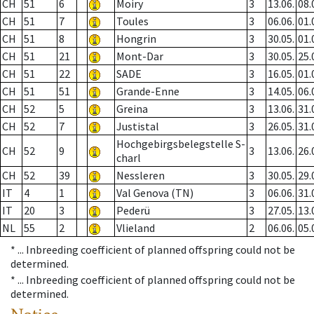
CH
51
6
Moiry
3
13.06.
08.
CH
51
7
Toules
3
06.06.
01.
CH
51
8
Hongrin
3
30.05.
01.
CH
51
21
Mont-Dar
3
30.05.
25.
CH
51
22
SADE
3
16.05.
01.
CH
51
51
Grande-Enne
3
14.05.
06.
CH
52
5
Greina
3
13.06.
31.
CH
52
7
Justistal
3
26.05.
31.
Hochgebirgsbelegstelle S-
CH
52
9
3
13.06.
26.
charl
CH
52
39
Nessleren
3
30.05.
29.
IT
4
1
Val Genova (TN)
3
06.06.
31.
IT
20
3
Pederü
3
27.05.
13.
NL
55
2
Vlieland
2
06.06.
05.
* ...
Inbreeding coefficient of planned offspring could not be
determined.
* ...
Inbreeding coefficient of planned offspring could not be
determined.