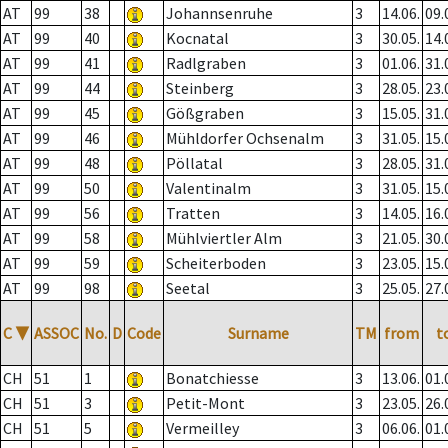
AT
99
38
Johannsenruhe
3
14.06.
09.
AT
99
40
Kocnatal
3
30.05.
14.
AT
99
41
Radlgraben
3
01.06.
31.
AT
99
44
Steinberg
3
28.05.
23.
AT
99
45
Gößgraben
3
15.05.
31.
AT
99
46
Mühldorfer Ochsenalm
3
31.05.
15.
AT
99
48
Pöllatal
3
28.05.
31.
AT
99
50
Valentinalm
3
31.05.
15.
AT
99
56
Tratten
3
14.05.
16.
AT
99
58
Mühlviertler Alm
3
21.05.
30.
AT
99
59
Scheiterboden
3
23.05.
15.
AT
99
98
Seetal
3
25.05.
27.
C
▼
ASSOC
No.
D
Code
Surname
TM
from
t
CH
51
1
Bonatchiesse
3
13.06.
01.
CH
51
3
Petit-Mont
3
23.05.
26.
CH
51
5
Vermeilley
3
06.06.
01.