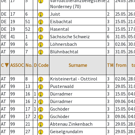
DE
17
5
Varroatoleranzbelegstelle
2
24.05.
26.
Norderney (70)
DE
17
6
Juist
2
25.05.
26.
DE
19
51
Eisbachtal
3
15.05.
21.
DE
19
52
Hasental
3
15.05.
17.
DE
41
1
Sächsische Schweiz
6
31.05.
05.
AT
99
6
Löhnersbach
3
02.06.
30.
AT
99
7
Blühnbachtal
3
31.05.
26.
C
▼
ASSOC
No.
D
Code
Surname
TM
from
t
AT
99
8
Kristeinertal - Osttirol
3
02.06.
28.
AT
99
13
Pusterwald
3
29.05.
31.
AT
99
16
1
Dürradmer
3
15.05.
04.
AT
99
16
2
Dürradmer
3
09.06.
04.
AT
99
17
1
Gschöder
3
15.05.
04.
AT
99
17
2
Gschöder
3
09.06.
04.
AT
99
21
Abtenau Zinkenbach
3
29.05.
28.
AT
99
27
Geiselgrundalm
3
29.05.
28.