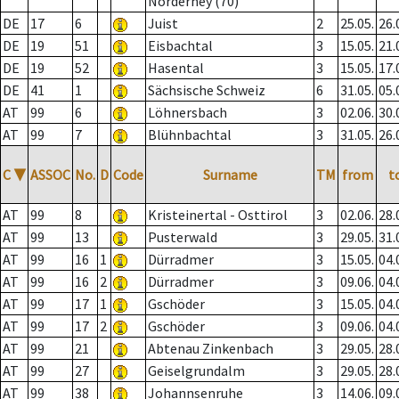
Norderney (70)
DE
17
6
Juist
2
25.05.
26.
DE
19
51
Eisbachtal
3
15.05.
21.
DE
19
52
Hasental
3
15.05.
17.
DE
41
1
Sächsische Schweiz
6
31.05.
05.
AT
99
6
Löhnersbach
3
02.06.
30.
AT
99
7
Blühnbachtal
3
31.05.
26.
C
▼
ASSOC
No.
D
Code
Surname
TM
from
t
AT
99
8
Kristeinertal - Osttirol
3
02.06.
28.
AT
99
13
Pusterwald
3
29.05.
31.
AT
99
16
1
Dürradmer
3
15.05.
04.
AT
99
16
2
Dürradmer
3
09.06.
04.
AT
99
17
1
Gschöder
3
15.05.
04.
AT
99
17
2
Gschöder
3
09.06.
04.
AT
99
21
Abtenau Zinkenbach
3
29.05.
28.
AT
99
27
Geiselgrundalm
3
29.05.
28.
AT
99
38
Johannsenruhe
3
14.06.
09.