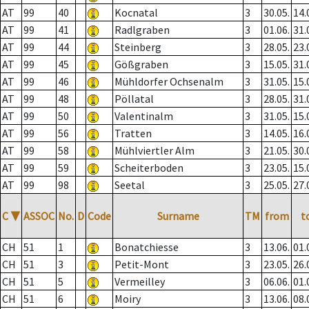
AT
99
40
Kocnatal
3
30.05.
14.
AT
99
41
Radlgraben
3
01.06.
31.
AT
99
44
Steinberg
3
28.05.
23.
AT
99
45
Gößgraben
3
15.05.
31.
AT
99
46
Mühldorfer Ochsenalm
3
31.05.
15.
AT
99
48
Pöllatal
3
28.05.
31.
AT
99
50
Valentinalm
3
31.05.
15.
AT
99
56
Tratten
3
14.05.
16.
AT
99
58
Mühlviertler Alm
3
21.05.
30.
AT
99
59
Scheiterboden
3
23.05.
15.
AT
99
98
Seetal
3
25.05.
27.
C
▼
ASSOC
No.
D
Code
Surname
TM
from
t
CH
51
1
Bonatchiesse
3
13.06.
01.
CH
51
3
Petit-Mont
3
23.05.
26.
CH
51
5
Vermeilley
3
06.06.
01.
CH
51
6
Moiry
3
13.06.
08.