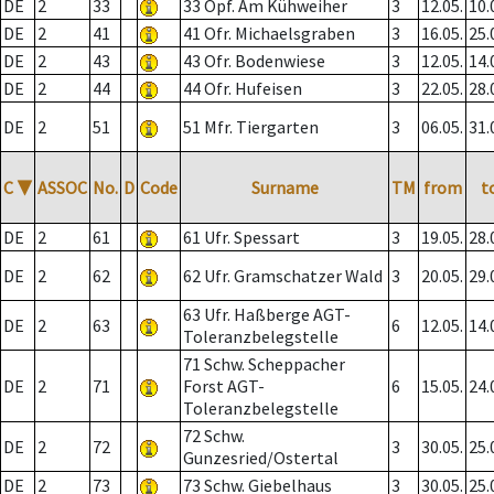
DE
2
33
33 Opf. Am Kühweiher
3
12.05.
10.
DE
2
41
41 Ofr. Michaelsgraben
3
16.05.
25.
DE
2
43
43 Ofr. Bodenwiese
3
12.05.
14.
DE
2
44
44 Ofr. Hufeisen
3
22.05.
28.
DE
2
51
51 Mfr. Tiergarten
3
06.05.
31.
C
▼
ASSOC
No.
D
Code
Surname
TM
from
t
DE
2
61
61 Ufr. Spessart
3
19.05.
28.
DE
2
62
62 Ufr. Gramschatzer Wald
3
20.05.
29.
63 Ufr. Haßberge AGT-
DE
2
63
6
12.05.
14.
Toleranzbelegstelle
71 Schw. Scheppacher
DE
2
71
Forst AGT-
6
15.05.
24.
Toleranzbelegstelle
72 Schw.
DE
2
72
3
30.05.
25.
Gunzesried/Ostertal
DE
2
73
73 Schw. Giebelhaus
3
30.05.
25.