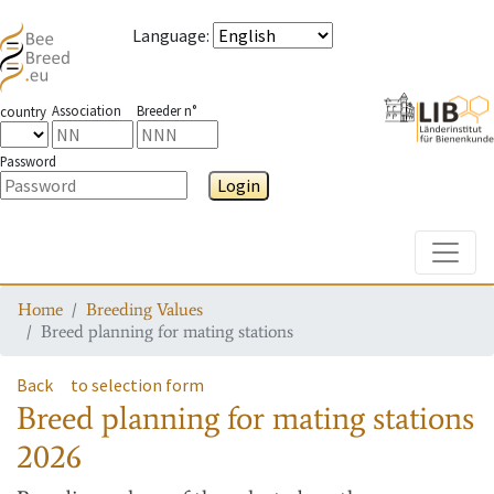
Language
:
Association
Breeder n°
country
Password
Login
Toggle
Home
Breeding Values
Breed planning for mating stations
Back
to selection form
Breed planning for mating stations
2026