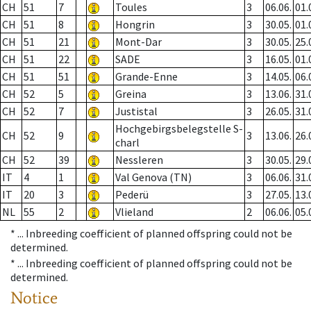
CH
51
7
Toules
3
06.06.
01.
CH
51
8
Hongrin
3
30.05.
01.
CH
51
21
Mont-Dar
3
30.05.
25.
CH
51
22
SADE
3
16.05.
01.
CH
51
51
Grande-Enne
3
14.05.
06.
CH
52
5
Greina
3
13.06.
31.
CH
52
7
Justistal
3
26.05.
31.
Hochgebirgsbelegstelle S-
CH
52
9
3
13.06.
26.
charl
CH
52
39
Nessleren
3
30.05.
29.
IT
4
1
Val Genova (TN)
3
06.06.
31.
IT
20
3
Pederü
3
27.05.
13.
NL
55
2
Vlieland
2
06.06.
05.
* ...
Inbreeding coefficient of planned offspring could not be
determined.
* ...
Inbreeding coefficient of planned offspring could not be
determined.
Notice