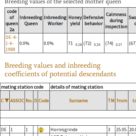
Breeding values
of the selected mother queen
code
Calmness
of
Inbreeding
Inbreeding
Honey
Defensive
Sw
during
queen
Queen
Worker
yield
behavior
inspection
2a
DE-4-
1-6-
0.0%
0.0%
71
(72)
(74)
(6
0.28
0.26
0.27
1988
Breeding values and inbreeding
coefficients of potential descendants
mating station code
details of mating station
C
▼
ASSOC
No.
D
Code
Surname
TM
from
t
DE
1
1
Hornisgrinde
3
25.05.
20.