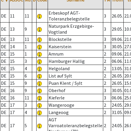
Erbeskopf AGT-
DE
11
11
3
26.05.
21.
Toleranzbelegstelle
Naturpark Erzgebirge-
DE
13
9
3
29.05.
10.
Vogtland
DE
13
11
Blockstelle
3
09.06.
21.
DE
14
1
Kaiserstein
3
30.05.
27.
DE
15
1
Amrum
2
09.06.
21.
DE
15
3
Hamburger Hallig
2
06.06.
11.
DE
15
4
Helgoland
2
13.05.
31.
DE
15
6
List auf Sylt
2
26.05.
20.
DE
15
9
Puan Klent / Sylt
2
26.05.
15.
DE
16
9
Oberhof
3
30.05.
01.
DE
16
11
Kieferle
3
06.06.
25.
DE
17
3
Wangerooge
2
24.05.
29.
DE
17
4
Langeoog
2
31.05.
09.
AGT
DE
17
5
Varroatoleranzbelegstelle
2
24.05.
26.