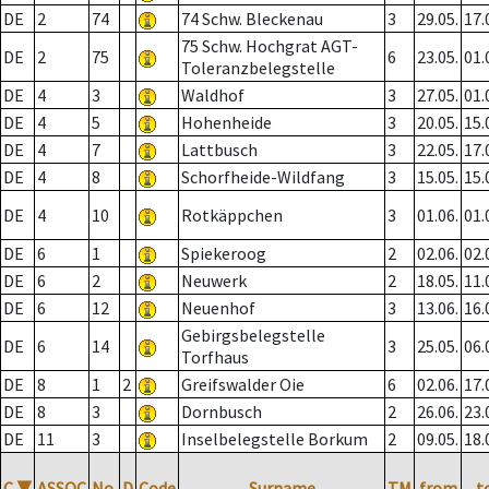
DE
2
74
74 Schw. Bleckenau
3
29.05.
17.
75 Schw. Hochgrat AGT-
DE
2
75
6
23.05.
01.
Toleranzbelegstelle
DE
4
3
Waldhof
3
27.05.
01.
DE
4
5
Hohenheide
3
20.05.
15.
DE
4
7
Lattbusch
3
22.05.
17.
DE
4
8
Schorfheide-Wildfang
3
15.05.
15.
DE
4
10
Rotkäppchen
3
01.06.
01.
DE
6
1
Spiekeroog
2
02.06.
02.
DE
6
2
Neuwerk
2
18.05.
11.
DE
6
12
Neuenhof
3
13.06.
16.
Gebirgsbelegstelle
DE
6
14
3
25.05.
06.
Torfhaus
DE
8
1
2
Greifswalder Oie
6
02.06.
17.
DE
8
3
Dornbusch
2
26.06.
23.
DE
11
3
Inselbelegstelle Borkum
2
09.05.
18.
C
▼
ASSOC
No.
D
Code
Surname
TM
from
t