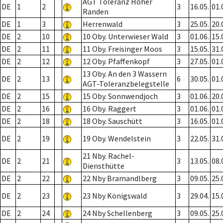
AGT Toleranz Hoher
DE
1
2
3
16.05.
01.
Randen
DE
1
3
Herrenwald
3
25.05.
20.
DE
2
10
10 Oby. Unterwieser Wald
3
01.06.
15.
DE
2
11
11 Oby. Freisinger Moos
3
15.05.
31.
DE
2
12
12 Oby. Pfaffenkopf
3
27.05.
01.
13 Oby. An den 3 Wassern
DE
2
13
6
30.05.
01.
AGT-Toleranzbelegstelle
DE
2
15
15 Oby. Sonnwendjoch
3
01.06.
20.
DE
2
16
16 Oby. Raggert
3
01.06.
01.
DE
2
18
18 Oby. Sauschütt
3
16.05.
01.
DE
2
19
19 Oby. Wendelstein
3
22.05.
31.
21 Nby. Rachel-
DE
2
21
3
13.05.
08.
Diensthütte
DE
2
22
22 Nby Bramandlberg
3
09.05.
25.
DE
2
23
23 Nby Königswald
3
29.04.
15.
DE
2
24
24 Nby Schellenberg
3
09.05.
25.