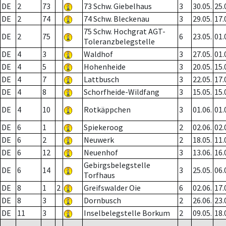
DE
2
73
73 Schw. Giebelhaus
3
30.05.
25.
DE
2
74
74 Schw. Bleckenau
3
29.05.
17.
75 Schw. Hochgrat AGT-
DE
2
75
6
23.05.
01.
Toleranzbelegstelle
DE
4
3
Waldhof
3
27.05.
01.
DE
4
5
Hohenheide
3
20.05.
15.
DE
4
7
Lattbusch
3
22.05.
17.
DE
4
8
Schorfheide-Wildfang
3
15.05.
15.
DE
4
10
Rotkäppchen
3
01.06.
01.
DE
6
1
Spiekeroog
2
02.06.
02.
DE
6
2
Neuwerk
2
18.05.
11.
DE
6
12
Neuenhof
3
13.06.
16.
Gebirgsbelegstelle
DE
6
14
3
25.05.
06.
Torfhaus
DE
8
1
2
Greifswalder Oie
6
02.06.
17.
DE
8
3
Dornbusch
2
26.06.
23.
DE
11
3
Inselbelegstelle Borkum
2
09.05.
18.