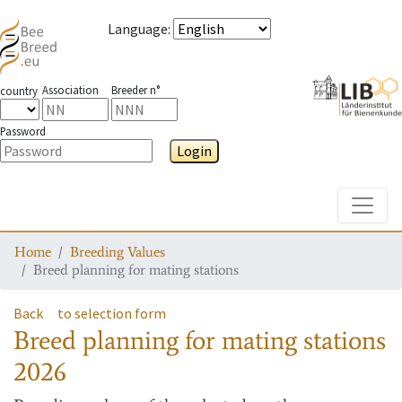
Language
:
Association
Breeder n°
country
Password
Login
Toggle
Home
Breeding Values
Breed planning for mating stations
Back
to selection form
Breed planning for mating stations
2026