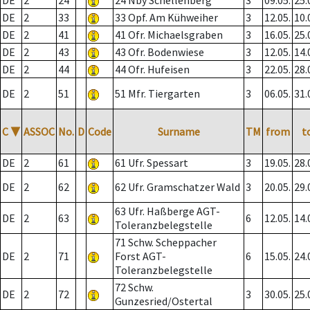
DE
2
24
24 Nby Schellenberg
3
09.05.
25.
DE
2
33
33 Opf. Am Kühweiher
3
12.05.
10.
DE
2
41
41 Ofr. Michaelsgraben
3
16.05.
25.
DE
2
43
43 Ofr. Bodenwiese
3
12.05.
14.
DE
2
44
44 Ofr. Hufeisen
3
22.05.
28.
DE
2
51
51 Mfr. Tiergarten
3
06.05.
31.
C
▼
ASSOC
No.
D
Code
Surname
TM
from
t
DE
2
61
61 Ufr. Spessart
3
19.05.
28.
DE
2
62
62 Ufr. Gramschatzer Wald
3
20.05.
29.
63 Ufr. Haßberge AGT-
DE
2
63
6
12.05.
14.
Toleranzbelegstelle
71 Schw. Scheppacher
DE
2
71
Forst AGT-
6
15.05.
24.
Toleranzbelegstelle
72 Schw.
DE
2
72
3
30.05.
25.
Gunzesried/Ostertal