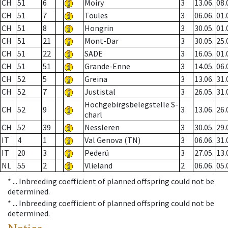
CH
51
6
Moiry
3
13.06.
08.
CH
51
7
Toules
3
06.06.
01.
CH
51
8
Hongrin
3
30.05.
01.
CH
51
21
Mont-Dar
3
30.05.
25.
CH
51
22
SADE
3
16.05.
01.
CH
51
51
Grande-Enne
3
14.05.
06.
CH
52
5
Greina
3
13.06.
31.
CH
52
7
Justistal
3
26.05.
31.
Hochgebirgsbelegstelle S-
CH
52
9
3
13.06.
26.
charl
CH
52
39
Nessleren
3
30.05.
29.
IT
4
1
Val Genova (TN)
3
06.06.
31.
IT
20
3
Pederü
3
27.05.
13.
NL
55
2
Vlieland
2
06.06.
05.
* ...
Inbreeding coefficient of planned offspring could not be
determined.
* ...
Inbreeding coefficient of planned offspring could not be
determined.