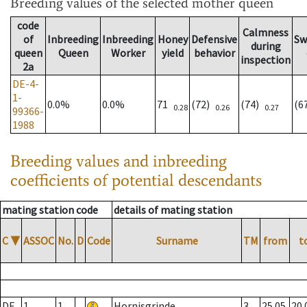
Breeding values
of the selected mother queen
code
Calmness
of
Inbreeding
Inbreeding
Honey
Defensive
Sw
during
queen
Queen
Worker
yield
behavior
inspection
2a
DE-4-
1-
0.0%
0.0%
71
(72)
(74)
(6
0.28
0.26
0.27
99366-
1988
Breeding values and inbreeding
coefficients of potential descendants
mating station code
details of mating station
C
▼
ASSOC
No.
D
Code
Surname
TM
from
t
DE
1
1
Hornisgrinde
3
25.05.
20.