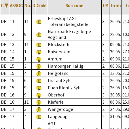
C
▼
ASSOC
No.
D
Code
Surname
TM
from
t
Erbeskopf AGT-
DE
11
11
3
26.05.
21.
Toleranzbelegstelle
Naturpark Erzgebirge-
DE
13
9
3
29.05.
10.
Vogtland
DE
13
11
Blockstelle
3
09.06.
21.
DE
14
1
Kaiserstein
3
30.05.
27.
DE
15
1
Amrum
2
09.06.
21.
DE
15
3
Hamburger Hallig
2
06.06.
11.
DE
15
4
Helgoland
2
13.05.
31.
DE
15
6
List auf Sylt
2
26.05.
20.
DE
15
9
Puan Klent / Sylt
2
26.05.
15.
DE
16
9
Oberhof
3
30.05.
01.
DE
16
11
Kieferle
3
06.06.
25.
DE
17
3
Wangerooge
2
24.05.
29.
DE
17
4
Langeoog
2
31.05.
09.
AGT