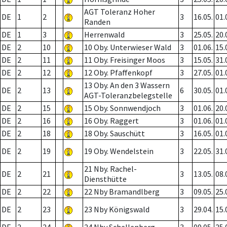
AGT Toleranz Hoher
DE
1
2
3
16.05.
01.
Randen
DE
1
3
Herrenwald
3
25.05.
20.
DE
2
10
10 Oby. Unterwieser Wald
3
01.06.
15.
DE
2
11
11 Oby. Freisinger Moos
3
15.05.
31.
DE
2
12
12 Oby. Pfaffenkopf
3
27.05.
01.
13 Oby. An den 3 Wassern
DE
2
13
6
30.05.
01.
AGT-Toleranzbelegstelle
DE
2
15
15 Oby. Sonnwendjoch
3
01.06.
20.
DE
2
16
16 Oby. Raggert
3
01.06.
01.
DE
2
18
18 Oby. Sauschütt
3
16.05.
01.
DE
2
19
19 Oby. Wendelstein
3
22.05.
31.
21 Nby. Rachel-
DE
2
21
3
13.05.
08.
Diensthütte
DE
2
22
22 Nby Bramandlberg
3
09.05.
25.
DE
2
23
23 Nby Königswald
3
29.04.
15.