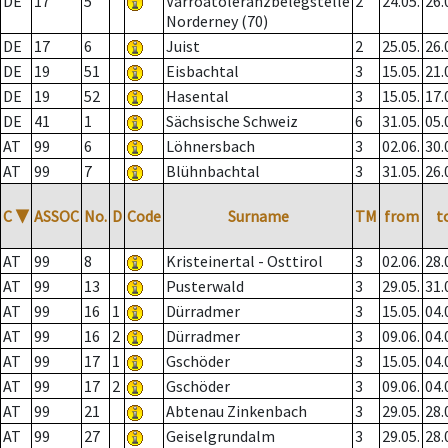
DE
17
5
Varroatoleranzbelegstelle
2
24.05.
26.
Norderney (70)
DE
17
6
Juist
2
25.05.
26.
DE
19
51
Eisbachtal
3
15.05.
21.
DE
19
52
Hasental
3
15.05.
17.
DE
41
1
Sächsische Schweiz
6
31.05.
05.
AT
99
6
Löhnersbach
3
02.06.
30.
AT
99
7
Blühnbachtal
3
31.05.
26.
C
▼
ASSOC
No.
D
Code
Surname
TM
from
t
AT
99
8
Kristeinertal - Osttirol
3
02.06.
28.
AT
99
13
Pusterwald
3
29.05.
31.
AT
99
16
1
Dürradmer
3
15.05.
04.
AT
99
16
2
Dürradmer
3
09.06.
04.
AT
99
17
1
Gschöder
3
15.05.
04.
AT
99
17
2
Gschöder
3
09.06.
04.
AT
99
21
Abtenau Zinkenbach
3
29.05.
28.
AT
99
27
Geiselgrundalm
3
29.05.
28.