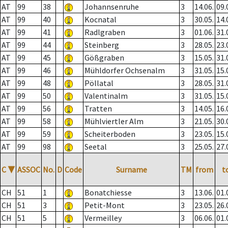
AT
99
38
Johannsenruhe
3
14.06.
09.
AT
99
40
Kocnatal
3
30.05.
14.
AT
99
41
Radlgraben
3
01.06.
31.
AT
99
44
Steinberg
3
28.05.
23.
AT
99
45
Gößgraben
3
15.05.
31.
AT
99
46
Mühldorfer Ochsenalm
3
31.05.
15.
AT
99
48
Pöllatal
3
28.05.
31.
AT
99
50
Valentinalm
3
31.05.
15.
AT
99
56
Tratten
3
14.05.
16.
AT
99
58
Mühlviertler Alm
3
21.05.
30.
AT
99
59
Scheiterboden
3
23.05.
15.
AT
99
98
Seetal
3
25.05.
27.
C
▼
ASSOC
No.
D
Code
Surname
TM
from
t
CH
51
1
Bonatchiesse
3
13.06.
01.
CH
51
3
Petit-Mont
3
23.05.
26.
CH
51
5
Vermeilley
3
06.06.
01.