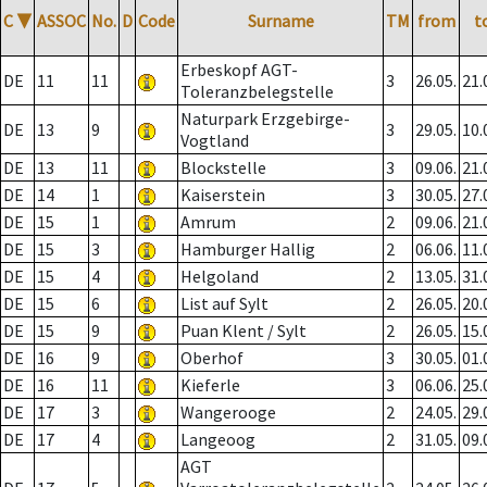
C
▼
ASSOC
No.
D
Code
Surname
TM
from
t
Erbeskopf AGT-
DE
11
11
3
26.05.
21.
Toleranzbelegstelle
Naturpark Erzgebirge-
DE
13
9
3
29.05.
10.
Vogtland
DE
13
11
Blockstelle
3
09.06.
21.
DE
14
1
Kaiserstein
3
30.05.
27.
DE
15
1
Amrum
2
09.06.
21.
DE
15
3
Hamburger Hallig
2
06.06.
11.
DE
15
4
Helgoland
2
13.05.
31.
DE
15
6
List auf Sylt
2
26.05.
20.
DE
15
9
Puan Klent / Sylt
2
26.05.
15.
DE
16
9
Oberhof
3
30.05.
01.
DE
16
11
Kieferle
3
06.06.
25.
DE
17
3
Wangerooge
2
24.05.
29.
DE
17
4
Langeoog
2
31.05.
09.
AGT