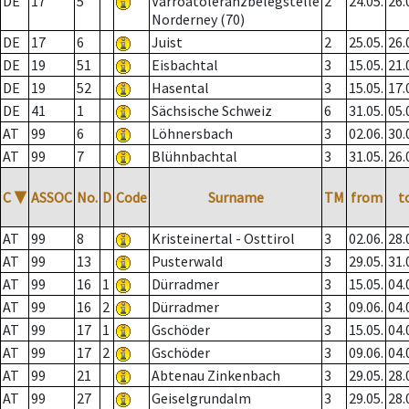
DE
17
5
Varroatoleranzbelegstelle
2
24.05.
26.
Norderney (70)
DE
17
6
Juist
2
25.05.
26.
DE
19
51
Eisbachtal
3
15.05.
21.
DE
19
52
Hasental
3
15.05.
17.
DE
41
1
Sächsische Schweiz
6
31.05.
05.
AT
99
6
Löhnersbach
3
02.06.
30.
AT
99
7
Blühnbachtal
3
31.05.
26.
C
▼
ASSOC
No.
D
Code
Surname
TM
from
t
AT
99
8
Kristeinertal - Osttirol
3
02.06.
28.
AT
99
13
Pusterwald
3
29.05.
31.
AT
99
16
1
Dürradmer
3
15.05.
04.
AT
99
16
2
Dürradmer
3
09.06.
04.
AT
99
17
1
Gschöder
3
15.05.
04.
AT
99
17
2
Gschöder
3
09.06.
04.
AT
99
21
Abtenau Zinkenbach
3
29.05.
28.
AT
99
27
Geiselgrundalm
3
29.05.
28.