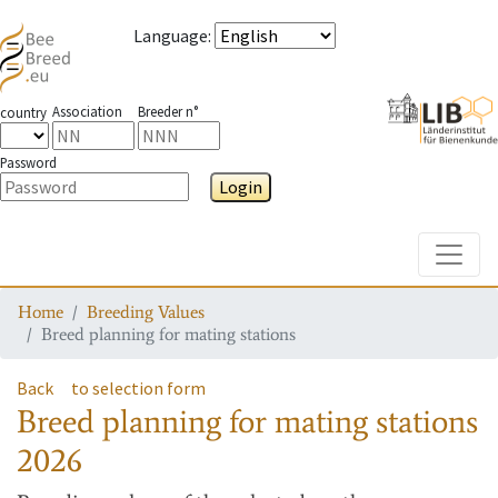
Language
:
Association
Breeder n°
country
Password
Login
Toggle
Home
Breeding Values
Breed planning for mating stations
Back
to selection form
Breed planning for mating stations
2026