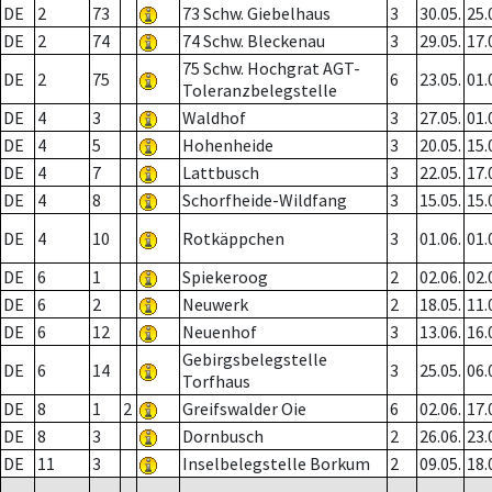
DE
2
73
73 Schw. Giebelhaus
3
30.05.
25.
DE
2
74
74 Schw. Bleckenau
3
29.05.
17.
75 Schw. Hochgrat AGT-
DE
2
75
6
23.05.
01.
Toleranzbelegstelle
DE
4
3
Waldhof
3
27.05.
01.
DE
4
5
Hohenheide
3
20.05.
15.
DE
4
7
Lattbusch
3
22.05.
17.
DE
4
8
Schorfheide-Wildfang
3
15.05.
15.
DE
4
10
Rotkäppchen
3
01.06.
01.
DE
6
1
Spiekeroog
2
02.06.
02.
DE
6
2
Neuwerk
2
18.05.
11.
DE
6
12
Neuenhof
3
13.06.
16.
Gebirgsbelegstelle
DE
6
14
3
25.05.
06.
Torfhaus
DE
8
1
2
Greifswalder Oie
6
02.06.
17.
DE
8
3
Dornbusch
2
26.06.
23.
DE
11
3
Inselbelegstelle Borkum
2
09.05.
18.