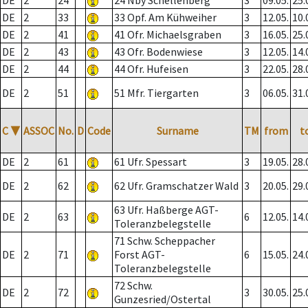
DE
2
24
24 Nby Schellenberg
3
09.05.
25.
DE
2
33
33 Opf. Am Kühweiher
3
12.05.
10.
DE
2
41
41 Ofr. Michaelsgraben
3
16.05.
25.
DE
2
43
43 Ofr. Bodenwiese
3
12.05.
14.
DE
2
44
44 Ofr. Hufeisen
3
22.05.
28.
DE
2
51
51 Mfr. Tiergarten
3
06.05.
31.
C
▼
ASSOC
No.
D
Code
Surname
TM
from
t
DE
2
61
61 Ufr. Spessart
3
19.05.
28.
DE
2
62
62 Ufr. Gramschatzer Wald
3
20.05.
29.
63 Ufr. Haßberge AGT-
DE
2
63
6
12.05.
14.
Toleranzbelegstelle
71 Schw. Scheppacher
DE
2
71
Forst AGT-
6
15.05.
24.
Toleranzbelegstelle
72 Schw.
DE
2
72
3
30.05.
25.
Gunzesried/Ostertal