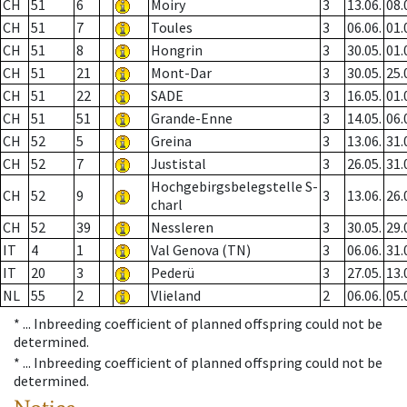
CH
51
6
Moiry
3
13.06.
08.
CH
51
7
Toules
3
06.06.
01.
CH
51
8
Hongrin
3
30.05.
01.
CH
51
21
Mont-Dar
3
30.05.
25.
CH
51
22
SADE
3
16.05.
01.
CH
51
51
Grande-Enne
3
14.05.
06.
CH
52
5
Greina
3
13.06.
31.
CH
52
7
Justistal
3
26.05.
31.
Hochgebirgsbelegstelle S-
CH
52
9
3
13.06.
26.
charl
CH
52
39
Nessleren
3
30.05.
29.
IT
4
1
Val Genova (TN)
3
06.06.
31.
IT
20
3
Pederü
3
27.05.
13.
NL
55
2
Vlieland
2
06.06.
05.
* ...
Inbreeding coefficient of planned offspring could not be
determined.
* ...
Inbreeding coefficient of planned offspring could not be
determined.