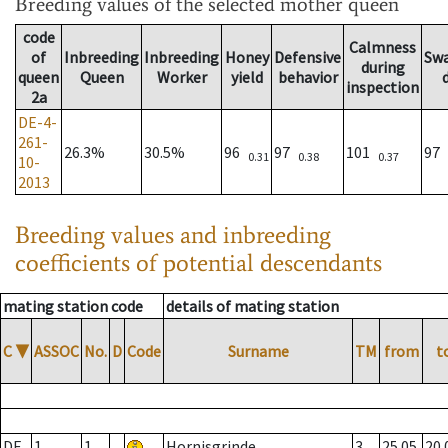
Breeding values
of the selected mother queen
code
Calmness
of
Inbreeding
Inbreeding
Honey
Defensive
Sw
during
queen
Queen
Worker
yield
behavior
inspection
2a
DE-4-
261-
26.3%
30.5%
96
97
101
97
0.31
0.38
0.37
10-
2013
Breeding values and inbreeding
coefficients of potential descendants
mating station code
details of mating station
C
▼
ASSOC
No.
D
Code
Surname
TM
from
t
DE
1
1
Hornisgrinde
3
25.05.
20.