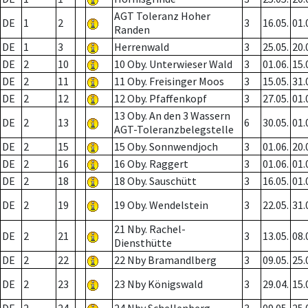
AGT Toleranz Hoher
DE
1
2
3
16.05.
01.
Randen
DE
1
3
Herrenwald
3
25.05.
20.
DE
2
10
10 Oby. Unterwieser Wald
3
01.06.
15.
DE
2
11
11 Oby. Freisinger Moos
3
15.05.
31.
DE
2
12
12 Oby. Pfaffenkopf
3
27.05.
01.
13 Oby. An den 3 Wassern
DE
2
13
6
30.05.
01.
AGT-Toleranzbelegstelle
DE
2
15
15 Oby. Sonnwendjoch
3
01.06.
20.
DE
2
16
16 Oby. Raggert
3
01.06.
01.
DE
2
18
18 Oby. Sauschütt
3
16.05.
01.
DE
2
19
19 Oby. Wendelstein
3
22.05.
31.
21 Nby. Rachel-
DE
2
21
3
13.05.
08.
Diensthütte
DE
2
22
22 Nby Bramandlberg
3
09.05.
25.
DE
2
23
23 Nby Königswald
3
29.04.
15.