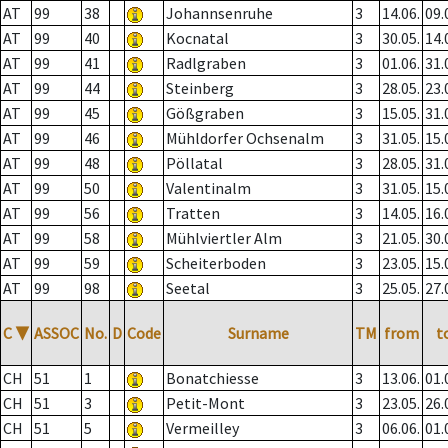
AT
99
38
Johannsenruhe
3
14.06.
09.
AT
99
40
Kocnatal
3
30.05.
14.
AT
99
41
Radlgraben
3
01.06.
31.
AT
99
44
Steinberg
3
28.05.
23.
AT
99
45
Gößgraben
3
15.05.
31.
AT
99
46
Mühldorfer Ochsenalm
3
31.05.
15.
AT
99
48
Pöllatal
3
28.05.
31.
AT
99
50
Valentinalm
3
31.05.
15.
AT
99
56
Tratten
3
14.05.
16.
AT
99
58
Mühlviertler Alm
3
21.05.
30.
AT
99
59
Scheiterboden
3
23.05.
15.
AT
99
98
Seetal
3
25.05.
27.
C
▼
ASSOC
No.
D
Code
Surname
TM
from
t
CH
51
1
Bonatchiesse
3
13.06.
01.
CH
51
3
Petit-Mont
3
23.05.
26.
CH
51
5
Vermeilley
3
06.06.
01.