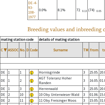
DE-4-
93-
0.0%
8.1%
72
(74)
0.13
0.05
108-
1977
Breeding values and inbreeding c
mating station code
details of mating station
C
▼
ASSOC
No.
D
Code
Surname
TM
from
t
DE
1
1
Hornisgrinde
3
25.05.
20.
AGT Toleranz Hoher
DE
1
2
3
16.05.
01.
Randen
DE
1
3
Herrenwald
3
25.05.
20.
DE
2
10
10 Oby. Unterwieser Wald
3
01.06.
15.
DE
2
11
11 Oby. Freisinger Moos
3
15.05.
31.