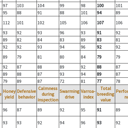
97
103
104
99
98
100
101
95
88
91
88
101
94
89
112
101
102
105
106
107
106
93
92
93
96
93
91
92
89
82
84
83
89
83
81
92
92
93
94
96
92
92
89
79
81
80
84
79
79
92
87
88
89
92
88
87
89
88
87
93
94
89
87
79
89
87
72
81
77
78
Calmness
Total
Honey
Defensive
Swarming
Varroa-
Perfo
e
during
breeding
yield
behavior
drive
index
n
inspection
value
96
87
89
92
95
91
89
93
93
92
94
96
93
92