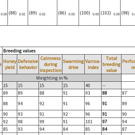
)
(88)
(89)
(86)
(100)
(102)
(98)
0.00
0.02
0.02
0.00
0.00
0.00
0.
Breeding values
Calmness
Total
Honey
Defensive
Swarming
Varroa-
Perfo
e
during
breeding
yield
behavior
drive
index
n
inspection
value
Weighting in %
15
15
15
15
40
--
89
89
88
91
93
88
87
88
94
92
91
96
91
89
90
93
91
92
96
91
90
92
98
99
91
101
97
94
85
93
94
84
85
84
87