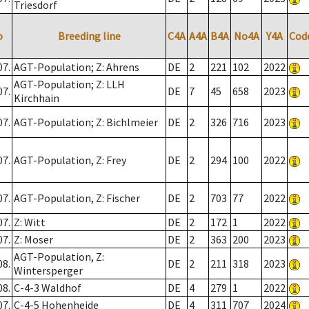
Triesdorf
o
Breeding line
C4A
A4A
B4A
No4A
Y4A
Cod
07.
AGT-Population; Z: Ahrens
DE
2
221
102
2022
AGT-Population; Z: LLH
07.
DE
7
45
658
2023
Kirchhain
07.
AGT-Population; Z: Bichlmeier
DE
2
326
716
2023
07.
AGT-Population, Z: Frey
DE
2
294
100
2022
07.
AGT-Population, Z: Fischer
DE
2
703
77
2022
07.
Z: Witt
DE
2
172
1
2022
07.
Z: Moser
DE
2
363
200
2023
AGT-Population, Z:
08.
DE
2
211
318
2023
Wintersperger
08.
C-4-3 Waldhof
DE
4
279
1
2022
07.
C-4-5 Hohenheide
DE
4
311
707
2024