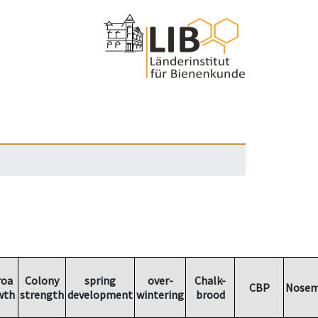
roa
Colony
spring
over-
Chalk-
CBP
Nosem
wth
strength
development
wintering
brood