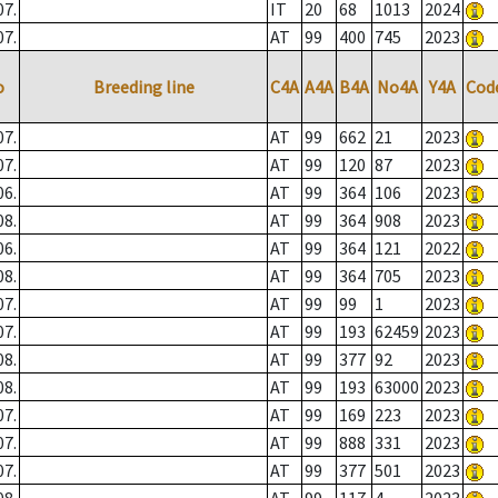
07.
IT
20
68
1013
2024
07.
AT
99
400
745
2023
o
Breeding line
C4A
A4A
B4A
No4A
Y4A
Cod
07.
AT
99
662
21
2023
07.
AT
99
120
87
2023
06.
AT
99
364
106
2023
08.
AT
99
364
908
2023
06.
AT
99
364
121
2022
08.
AT
99
364
705
2023
07.
AT
99
99
1
2023
07.
AT
99
193
62459
2023
08.
AT
99
377
92
2023
08.
AT
99
193
63000
2023
07.
AT
99
169
223
2023
07.
AT
99
888
331
2023
07.
AT
99
377
501
2023