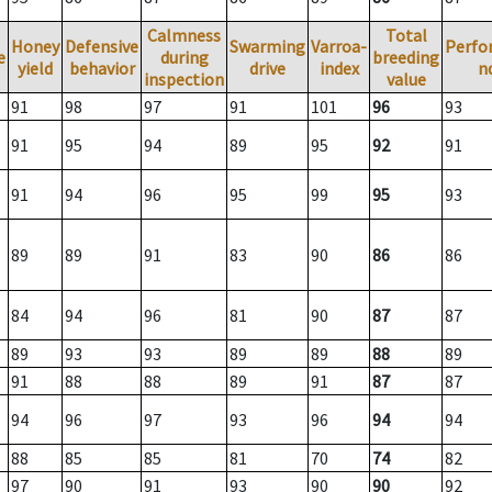
Calmness
Total
Honey
Defensive
Swarming
Varroa-
Perfo
e
during
breeding
yield
behavior
drive
index
n
inspection
value
91
98
97
91
101
96
93
91
95
94
89
95
92
91
91
94
96
95
99
95
93
89
89
91
83
90
86
86
84
94
96
81
90
87
87
89
93
93
89
89
88
89
91
88
88
89
91
87
87
94
96
97
93
96
94
94
88
85
85
81
70
74
82
97
90
91
93
90
90
92