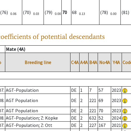
(76)
(70)
(79)
70
68
(78)
(81
0.06
0.03
0.00
0.13
0.00
oefficients of potential descendants
Mate (4A)
o
Breeding line
C4A
A4A
B4A
No4A
Y4A
Cod
07.
AGT-Population
DE
1
7
57
2023
08.
AGT Population
DE
2
221
69
2023
07.
AGT Population
DE
2
221
70
2023
08.
AGT-Population; Z: Köpke
DE
2
632
52
2024
07.
AGT-Population; Z: Ott
DE
2
227
167
2021