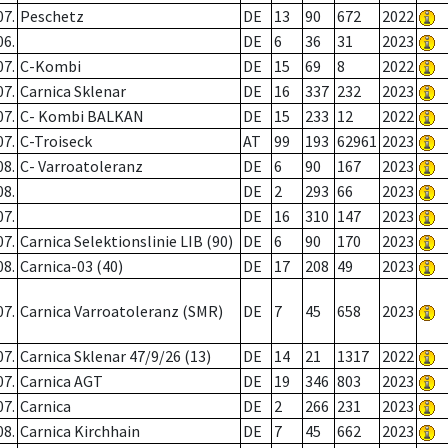
07.
Peschetz
DE
13
90
672
2022
06.
DE
6
36
31
2023
07.
C-Kombi
DE
15
69
8
2022
07.
Carnica Sklenar
DE
16
337
232
2023
07.
C- Kombi BALKAN
DE
15
233
12
2022
07.
C-Troiseck
AT
99
193
62961
2023
08.
C- Varroatoleranz
DE
6
90
167
2023
08.
DE
2
293
66
2023
07.
DE
16
310
147
2023
07.
Carnica Selektionslinie LIB (90)
DE
6
90
170
2023
08.
Carnica-03 (40)
DE
17
208
49
2023
07.
Carnica Varroatoleranz (SMR)
DE
7
45
658
2023
07.
Carnica Sklenar 47/9/26 (13)
DE
14
21
1317
2022
07.
Carnica AGT
DE
19
346
803
2023
07.
Carnica
DE
2
266
231
2023
08.
Carnica Kirchhain
DE
7
45
662
2023