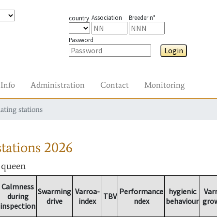
Association
Breeder n°
country
Password
Login
Info
Administration
Contact
Monitoring
ating stations
tations
2026
r queen
Calmness
Swarming
Varroa-
Performance
hygienic
Var
during
TBV
drive
index
ndex
behaviour
gro
inspection