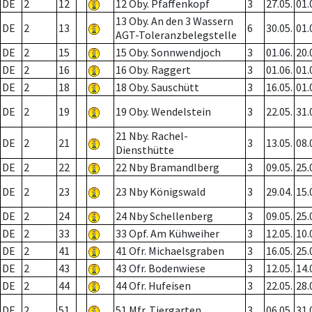
DE
2
12
12 Oby. Pfaffenkopf
3
27.05.
01.
13 Oby. An den 3 Wassern
DE
2
13
6
30.05.
01.
AGT-Toleranzbelegstelle
DE
2
15
15 Oby. Sonnwendjoch
3
01.06.
20.
DE
2
16
16 Oby. Raggert
3
01.06.
01.
DE
2
18
18 Oby. Sauschütt
3
16.05.
01.
DE
2
19
19 Oby. Wendelstein
3
22.05.
31.
21 Nby. Rachel-
DE
2
21
3
13.05.
08.
Diensthütte
DE
2
22
22 Nby Bramandlberg
3
09.05.
25.
DE
2
23
23 Nby Königswald
3
29.04.
15.
DE
2
24
24 Nby Schellenberg
3
09.05.
25.
DE
2
33
33 Opf. Am Kühweiher
3
12.05.
10.
DE
2
41
41 Ofr. Michaelsgraben
3
16.05.
25.
DE
2
43
43 Ofr. Bodenwiese
3
12.05.
14.
DE
2
44
44 Ofr. Hufeisen
3
22.05.
28.
DE
2
51
51 Mfr. Tiergarten
3
06.05.
31.