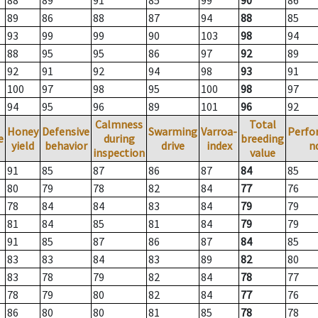
88
89
91
85
99
90
86
89
86
88
87
94
88
85
93
99
99
90
103
98
94
88
95
95
86
97
92
89
92
91
92
94
98
93
91
100
97
98
95
100
98
97
94
95
96
89
101
96
92
Calmness
Total
Honey
Defensive
Swarming
Varroa-
Perfo
e
during
breeding
yield
behavior
drive
index
n
inspection
value
91
85
87
86
87
84
85
80
79
78
82
84
77
76
78
84
84
83
84
79
79
81
84
85
81
84
79
79
91
85
87
86
87
84
85
83
83
84
83
89
82
80
83
78
79
82
84
78
77
78
79
80
82
84
77
76
86
80
80
81
85
78
78