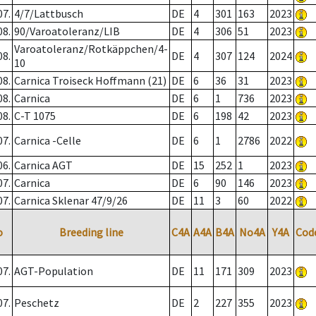
07.
4/7/Lattbusch
DE
4
301
163
2023
08.
90/Varoatoleranz/LIB
DE
4
306
51
2023
Varoatoleranz/Rotkäppchen/4-
08.
DE
4
307
124
2024
10
08.
Carnica Troiseck Hoffmann (21)
DE
6
36
31
2023
08.
Carnica
DE
6
1
736
2023
08.
C-T 1075
DE
6
198
42
2023
07.
Carnica -Celle
DE
6
1
2786
2022
06.
Carnica AGT
DE
15
252
1
2023
07.
Carnica
DE
6
90
146
2023
07.
Carnica Sklenar 47/9/26
DE
11
3
60
2022
o
Breeding line
C4A
A4A
B4A
No4A
Y4A
Cod
07.
AGT-Population
DE
11
171
309
2023
07.
Peschetz
DE
2
227
355
2023