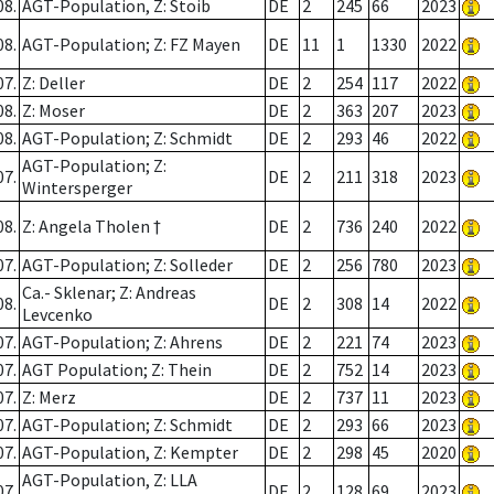
08.
AGT-Population, Z: Stoib
DE
2
245
66
2023
08.
AGT-Population; Z: FZ Mayen
DE
11
1
1330
2022
07.
Z: Deller
DE
2
254
117
2022
08.
Z: Moser
DE
2
363
207
2023
08.
AGT-Population; Z: Schmidt
DE
2
293
46
2022
AGT-Population; Z:
07.
DE
2
211
318
2023
Wintersperger
08.
Z: Angela Tholen †
DE
2
736
240
2022
07.
AGT-Population; Z: Solleder
DE
2
256
780
2023
Ca.- Sklenar; Z: Andreas
08.
DE
2
308
14
2022
Levcenko
07.
AGT-Population; Z: Ahrens
DE
2
221
74
2023
07.
AGT Population; Z: Thein
DE
2
752
14
2023
07.
Z: Merz
DE
2
737
11
2023
07.
AGT-Population; Z: Schmidt
DE
2
293
66
2023
07.
AGT-Population, Z: Kempter
DE
2
298
45
2020
AGT-Population, Z: LLA
07.
DE
2
128
69
2023