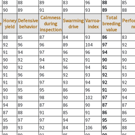
88
88
89
83
96
88
85
90
89
91
89
93
89
88
Calmness
Total
Honey
Defensive
Swarming
Varroa-
Perfo
e
during
breeding
yield
behavior
drive
index
n
inspection
value
88
85
87
84
93
86
83
92
96
96
89
104
97
92
91
94
97
96
96
94
93
90
92
94
92
91
90
90
90
92
94
96
94
91
91
91
96
96
92
93
92
93
91
93
97
93
94
92
92
90
95
95
86
96
91
90
93
98
98
90
102
97
94
94
89
87
86
90
87
87
87
88
91
85
91
86
86
95
97
97
94
97
95
95
89
93
92
84
106
95
88