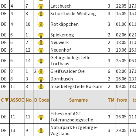
DE
4
7
Lattbusch
3
22.05.
17.
DE
4
8
Schorfheide-Wildfang
3
15.05.
15.
DE
4
10
Rotkäppchen
3
01.06.
01.
DE
6
1
Spiekeroog
2
02.06.
02.
DE
6
2
Neuwerk
2
18.05.
11.
DE
6
12
Neuenhof
3
13.06.
16.
Gebirgsbelegstelle
DE
6
14
3
25.05.
06.
Torfhaus
DE
8
1
2
Greifswalder Oie
6
02.06.
17.
DE
8
3
Dornbusch
2
26.06.
23.
DE
11
3
Inselbelegstelle Borkum
2
09.05.
18.
C
▼
ASSOC
No.
D
Code
Surname
TM
from
t
Erbeskopf AGT-
DE
11
11
3
26.05.
21.
Toleranzbelegstelle
Naturpark Erzgebirge-
DE
13
9
3
29.05.
10.
Vogtland