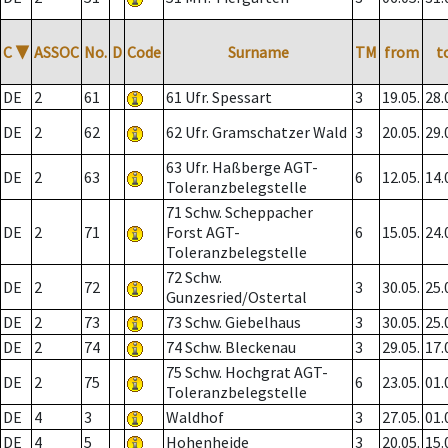
C
▼
ASSOC
No.
D
Code
Surname
TM
from
t
DE
2
61
61 Ufr. Spessart
3
19.05.
28.
DE
2
62
62 Ufr. Gramschatzer Wald
3
20.05.
29.
63 Ufr. Haßberge AGT-
DE
2
63
6
12.05.
14.
Toleranzbelegstelle
71 Schw. Scheppacher
DE
2
71
Forst AGT-
6
15.05.
24.
Toleranzbelegstelle
72 Schw.
DE
2
72
3
30.05.
25.
Gunzesried/Ostertal
DE
2
73
73 Schw. Giebelhaus
3
30.05.
25.
DE
2
74
74 Schw. Bleckenau
3
29.05.
17.
75 Schw. Hochgrat AGT-
DE
2
75
6
23.05.
01.
Toleranzbelegstelle
DE
4
3
Waldhof
3
27.05.
01.
DE
4
5
Hohenheide
3
20.05.
15.