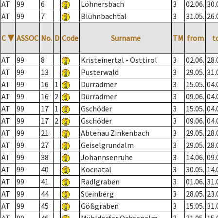
AT
99
6
Löhnersbach
3
02.06.
30.
AT
99
7
Blühnbachtal
3
31.05.
26.
C
▼
ASSOC
No.
D
Code
Surname
TM
from
t
AT
99
8
Kristeinertal - Osttirol
3
02.06.
28.
AT
99
13
Pusterwald
3
29.05.
31.
AT
99
16
1
Dürradmer
3
15.05.
04.
AT
99
16
2
Dürradmer
3
09.06.
04.
AT
99
17
1
Gschöder
3
15.05.
04.
AT
99
17
2
Gschöder
3
09.06.
04.
AT
99
21
Abtenau Zinkenbach
3
29.05.
28.
AT
99
27
Geiselgrundalm
3
29.05.
28.
AT
99
38
Johannsenruhe
3
14.06.
09.
AT
99
40
Kocnatal
3
30.05.
14.
AT
99
41
Radlgraben
3
01.06.
31.
AT
99
44
Steinberg
3
28.05.
23.
AT
99
45
Gößgraben
3
15.05.
31.