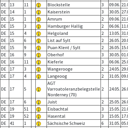
DE
13
11
Blockstelle
3
09.06.
21.
DE
14
1
Kaiserstein
3
30.05.
27.
DE
15
1
Amrum
2
09.06.
21.
DE
15
3
Hamburger Hallig
2
06.06.
11.
DE
15
4
Helgoland
2
13.05.
31.
DE
15
6
List auf Sylt
2
26.05.
20.
DE
15
9
Puan Klent / Sylt
2
26.05.
15.
DE
16
9
Oberhof
3
30.05.
01.
DE
16
11
Kieferle
3
06.06.
25.
DE
17
3
Wangerooge
2
24.05.
29.
DE
17
4
Langeoog
2
31.05.
09.
AGT
DE
17
5
Varroatoleranzbelegstelle
2
24.05.
26.
Norderney (70)
DE
17
6
Juist
2
25.05.
26.
DE
19
51
Eisbachtal
3
15.05.
21.
DE
19
52
Hasental
3
15.05.
17.
DE
41
1
Sächsische Schweiz
6
31.05.
05.