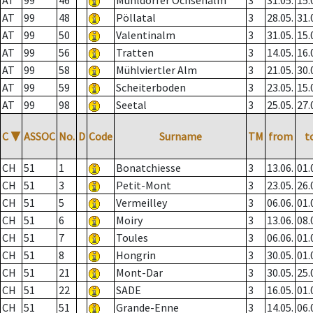
AT
99
46
Mühldorfer Ochsenalm
3
31.05.
15.
AT
99
48
Pöllatal
3
28.05.
31.
AT
99
50
Valentinalm
3
31.05.
15.
AT
99
56
Tratten
3
14.05.
16.
AT
99
58
Mühlviertler Alm
3
21.05.
30.
AT
99
59
Scheiterboden
3
23.05.
15.
AT
99
98
Seetal
3
25.05.
27.
C
▼
ASSOC
No.
D
Code
Surname
TM
from
t
CH
51
1
Bonatchiesse
3
13.06.
01.
CH
51
3
Petit-Mont
3
23.05.
26.
CH
51
5
Vermeilley
3
06.06.
01.
CH
51
6
Moiry
3
13.06.
08.
CH
51
7
Toules
3
06.06.
01.
CH
51
8
Hongrin
3
30.05.
01.
CH
51
21
Mont-Dar
3
30.05.
25.
CH
51
22
SADE
3
16.05.
01.
CH
51
51
Grande-Enne
3
14.05.
06.