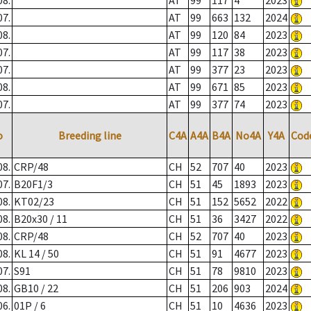
08.
AT
99
117
4
2023
07.
AT
99
663
132
2024
08.
AT
99
120
84
2023
07.
AT
99
117
38
2023
07.
AT
99
377
23
2023
08.
AT
99
671
85
2023
07.
AT
99
377
74
2023
o
Breeding line
C4A
A4A
B4A
No4A
Y4A
Cod
08.
CRP/48
CH
52
707
40
2023
07.
B20F1/3
CH
51
45
1893
2023
08.
KT02/23
CH
51
152
5652
2022
08.
B20x30 / 11
CH
51
36
3427
2022
08.
CRP/48
CH
52
707
40
2023
08.
KL 14 / 50
CH
51
91
4677
2023
07.
S91
CH
51
78
9810
2023
08.
GB10 / 22
CH
51
206
903
2024
06.
01P / 6
CH
51
10
4636
2023