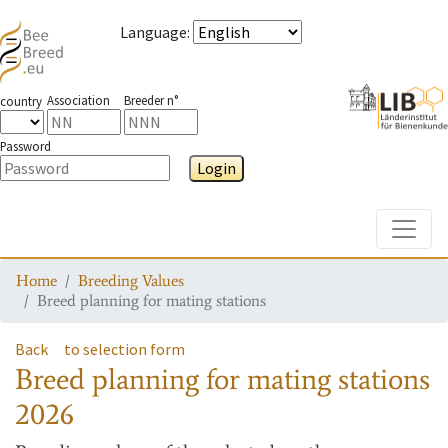
Language
:
Association
Breeder n°
country
Password
Login
Toggle
Home
Breeding Values
Breed planning for mating stations
Back
to selection form
Breed planning for mating stations
2026