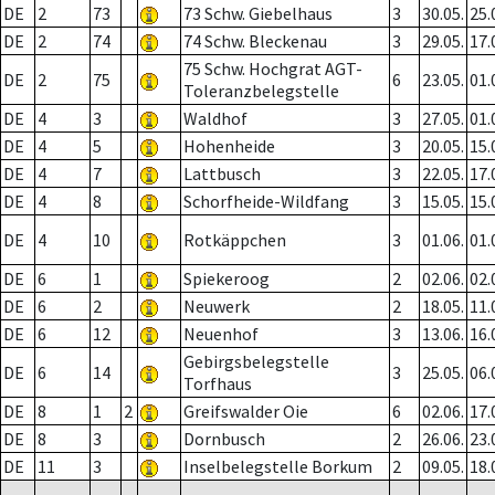
DE
2
73
73 Schw. Giebelhaus
3
30.05.
25.
DE
2
74
74 Schw. Bleckenau
3
29.05.
17.
75 Schw. Hochgrat AGT-
DE
2
75
6
23.05.
01.
Toleranzbelegstelle
DE
4
3
Waldhof
3
27.05.
01.
DE
4
5
Hohenheide
3
20.05.
15.
DE
4
7
Lattbusch
3
22.05.
17.
DE
4
8
Schorfheide-Wildfang
3
15.05.
15.
DE
4
10
Rotkäppchen
3
01.06.
01.
DE
6
1
Spiekeroog
2
02.06.
02.
DE
6
2
Neuwerk
2
18.05.
11.
DE
6
12
Neuenhof
3
13.06.
16.
Gebirgsbelegstelle
DE
6
14
3
25.05.
06.
Torfhaus
DE
8
1
2
Greifswalder Oie
6
02.06.
17.
DE
8
3
Dornbusch
2
26.06.
23.
DE
11
3
Inselbelegstelle Borkum
2
09.05.
18.