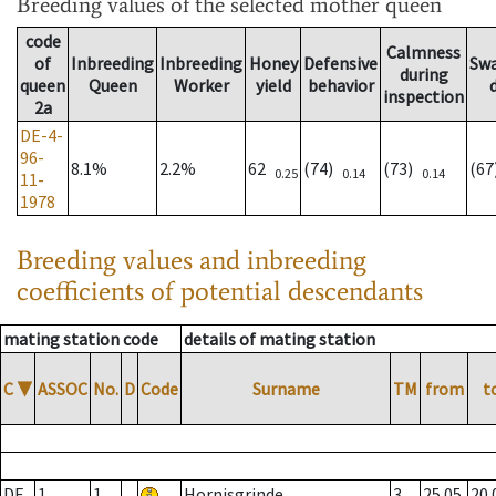
Breeding values
of the selected mother queen
code
Calmness
of
Inbreeding
Inbreeding
Honey
Defensive
Sw
during
queen
Queen
Worker
yield
behavior
inspection
2a
DE-4-
96-
8.1%
2.2%
62
(74)
(73)
(6
0.25
0.14
0.14
11-
1978
Breeding values and inbreeding
coefficients of potential descendants
mating station code
details of mating station
C
▼
ASSOC
No.
D
Code
Surname
TM
from
t
DE
1
1
Hornisgrinde
3
25.05.
20.