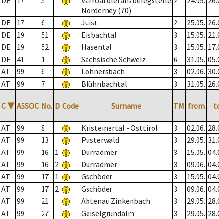
DE
17
5
Varroatoleranzbelegstelle
2
24.05.
26.
Norderney (70)
DE
17
6
Juist
2
25.05.
26.
DE
19
51
Eisbachtal
3
15.05.
21.
DE
19
52
Hasental
3
15.05.
17.
DE
41
1
Sächsische Schweiz
6
31.05.
05.
AT
99
6
Löhnersbach
3
02.06.
30.
AT
99
7
Blühnbachtal
3
31.05.
26.
C
▼
ASSOC
No.
D
Code
Surname
TM
from
t
AT
99
8
Kristeinertal - Osttirol
3
02.06.
28.
AT
99
13
Pusterwald
3
29.05.
31.
AT
99
16
1
Dürradmer
3
15.05.
04.
AT
99
16
2
Dürradmer
3
09.06.
04.
AT
99
17
1
Gschöder
3
15.05.
04.
AT
99
17
2
Gschöder
3
09.06.
04.
AT
99
21
Abtenau Zinkenbach
3
29.05.
28.
AT
99
27
Geiselgrundalm
3
29.05.
28.