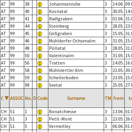
AT
99
38
Johannsenruhe
3
14.06.
09.
AT
99
40
Kocnatal
3
30.05.
14.
AT
99
41
Radlgraben
3
01.06.
31.
AT
99
44
Steinberg
3
28.05.
23.
AT
99
45
Gößgraben
3
15.05.
31.
AT
99
46
Mühldorfer Ochsenalm
3
31.05.
15.
AT
99
48
Pöllatal
3
28.05.
31.
AT
99
50
Valentinalm
3
31.05.
15.
AT
99
56
Tratten
3
14.05.
16.
AT
99
58
Mühlviertler Alm
3
21.05.
30.
AT
99
59
Scheiterboden
3
23.05.
15.
AT
99
98
Seetal
3
25.05.
27.
C
▼
ASSOC
No.
D
Code
Surname
TM
from
t
CH
51
1
Bonatchiesse
3
13.06.
01.
CH
51
3
Petit-Mont
3
23.05.
26.
CH
51
5
Vermeilley
3
06.06.
01.