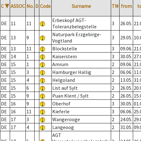
C
▼
ASSOC
No.
D
Code
Surname
TM
from
t
Erbeskopf AGT-
DE
11
11
3
26.05.
21.
Toleranzbelegstelle
Naturpark Erzgebirge-
DE
13
9
3
29.05.
10.
Vogtland
DE
13
11
Blockstelle
3
09.06.
21.
DE
14
1
Kaiserstein
3
30.05.
27.
DE
15
1
Amrum
2
09.06.
21.
DE
15
3
Hamburger Hallig
2
06.06.
11.
DE
15
4
Helgoland
2
13.05.
31.
DE
15
6
List auf Sylt
2
26.05.
20.
DE
15
9
Puan Klent / Sylt
2
26.05.
15.
DE
16
9
Oberhof
3
30.05.
01.
DE
16
11
Kieferle
3
06.06.
25.
DE
17
3
Wangerooge
2
24.05.
29.
DE
17
4
Langeoog
2
31.05.
09.
AGT