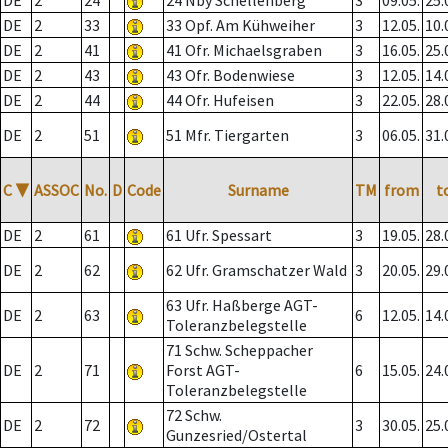
DE
2
24
24 Nby Schellenberg
3
09.05.
25.
DE
2
33
33 Opf. Am Kühweiher
3
12.05.
10.
DE
2
41
41 Ofr. Michaelsgraben
3
16.05.
25.
DE
2
43
43 Ofr. Bodenwiese
3
12.05.
14.
DE
2
44
44 Ofr. Hufeisen
3
22.05.
28.
DE
2
51
51 Mfr. Tiergarten
3
06.05.
31.
C
▼
ASSOC
No.
D
Code
Surname
TM
from
t
DE
2
61
61 Ufr. Spessart
3
19.05.
28.
DE
2
62
62 Ufr. Gramschatzer Wald
3
20.05.
29.
63 Ufr. Haßberge AGT-
DE
2
63
6
12.05.
14.
Toleranzbelegstelle
71 Schw. Scheppacher
DE
2
71
Forst AGT-
6
15.05.
24.
Toleranzbelegstelle
72 Schw.
DE
2
72
3
30.05.
25.
Gunzesried/Ostertal