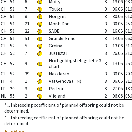
CH
51
6
Moiry
3
13.06.
08.
CH
51
7
Toules
3
06.06.
01.
CH
51
8
Hongrin
3
30.05.
01.
CH
51
21
Mont-Dar
3
30.05.
25.
CH
51
22
SADE
3
16.05.
01.
CH
51
51
Grande-Enne
3
14.05.
06.
CH
52
5
Greina
3
13.06.
31.
CH
52
7
Justistal
3
26.05.
31.
Hochgebirgsbelegstelle S-
CH
52
9
3
13.06.
26.
charl
CH
52
39
Nessleren
3
30.05.
29.
IT
4
1
Val Genova (TN)
3
06.06.
31.
IT
20
3
Pederü
3
27.05.
13.
NL
55
2
Vlieland
2
06.06.
05.
* ...
Inbreeding coefficient of planned offspring could not be
determined.
* ...
Inbreeding coefficient of planned offspring could not be
determined.