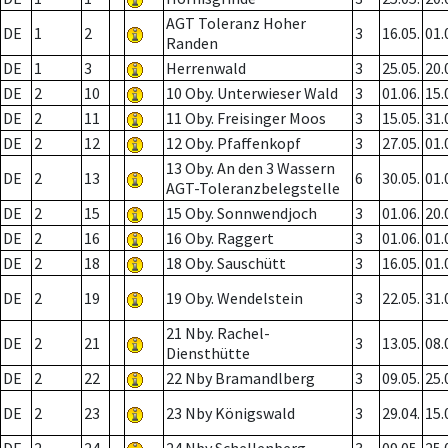
AGT Toleranz Hoher
DE
1
2
3
16.05.
01.
Randen
DE
1
3
Herrenwald
3
25.05.
20.
DE
2
10
10 Oby. Unterwieser Wald
3
01.06.
15.
DE
2
11
11 Oby. Freisinger Moos
3
15.05.
31.
DE
2
12
12 Oby. Pfaffenkopf
3
27.05.
01.
13 Oby. An den 3 Wassern
DE
2
13
6
30.05.
01.
AGT-Toleranzbelegstelle
DE
2
15
15 Oby. Sonnwendjoch
3
01.06.
20.
DE
2
16
16 Oby. Raggert
3
01.06.
01.
DE
2
18
18 Oby. Sauschütt
3
16.05.
01.
DE
2
19
19 Oby. Wendelstein
3
22.05.
31.
21 Nby. Rachel-
DE
2
21
3
13.05.
08.
Diensthütte
DE
2
22
22 Nby Bramandlberg
3
09.05.
25.
DE
2
23
23 Nby Königswald
3
29.04.
15.