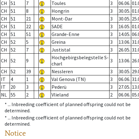
CH
51
7
Toules
3
06.06.
01.
CH
51
8
Hongrin
3
30.05.
01.
CH
51
21
Mont-Dar
3
30.05.
25.
CH
51
22
SADE
3
16.05.
01.
CH
51
51
Grande-Enne
3
14.05.
06.
CH
52
5
Greina
3
13.06.
31.
CH
52
7
Justistal
3
26.05.
31.
Hochgebirgsbelegstelle S-
CH
52
9
3
13.06.
26.
charl
CH
52
39
Nessleren
3
30.05.
29.
IT
4
1
Val Genova (TN)
3
06.06.
31.
IT
20
3
Pederü
3
27.05.
13.
NL
55
2
Vlieland
2
06.06.
05.
* ...
Inbreeding coefficient of planned offspring could not be
determined.
* ...
Inbreeding coefficient of planned offspring could not be
determined.
Notice