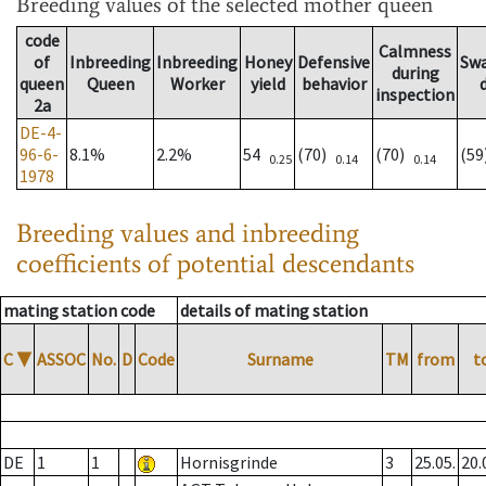
Breeding values
of the selected mother queen
code
Calmness
of
Inbreeding
Inbreeding
Honey
Defensive
Sw
during
queen
Queen
Worker
yield
behavior
inspection
2a
DE-4-
96-6-
8.1%
2.2%
54
(70)
(70)
(5
0.25
0.14
0.14
1978
Breeding values and inbreeding
coefficients of potential descendants
mating station code
details of mating station
C
▼
ASSOC
No.
D
Code
Surname
TM
from
t
DE
1
1
Hornisgrinde
3
25.05.
20.