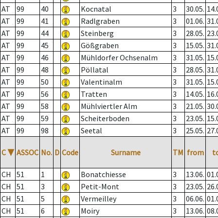
AT
99
40
Kocnatal
3
30.05.
14.
AT
99
41
Radlgraben
3
01.06.
31.
AT
99
44
Steinberg
3
28.05.
23.
AT
99
45
Gößgraben
3
15.05.
31.
AT
99
46
Mühldorfer Ochsenalm
3
31.05.
15.
AT
99
48
Pöllatal
3
28.05.
31.
AT
99
50
Valentinalm
3
31.05.
15.
AT
99
56
Tratten
3
14.05.
16.
AT
99
58
Mühlviertler Alm
3
21.05.
30.
AT
99
59
Scheiterboden
3
23.05.
15.
AT
99
98
Seetal
3
25.05.
27.
C
▼
ASSOC
No.
D
Code
Surname
TM
from
t
CH
51
1
Bonatchiesse
3
13.06.
01.
CH
51
3
Petit-Mont
3
23.05.
26.
CH
51
5
Vermeilley
3
06.06.
01.
CH
51
6
Moiry
3
13.06.
08.