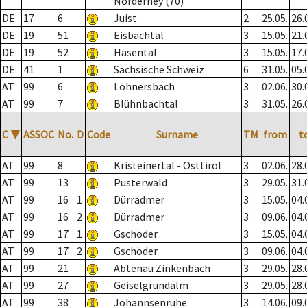
Norderney (70)
DE
17
6
Juist
2
25.05.
26.
DE
19
51
Eisbachtal
3
15.05.
21.
DE
19
52
Hasental
3
15.05.
17.
DE
41
1
Sächsische Schweiz
6
31.05.
05.
AT
99
6
Löhnersbach
3
02.06.
30.
AT
99
7
Blühnbachtal
3
31.05.
26.
C
▼
ASSOC
No.
D
Code
Surname
TM
from
t
AT
99
8
Kristeinertal - Osttirol
3
02.06.
28.
AT
99
13
Pusterwald
3
29.05.
31.
AT
99
16
1
Dürradmer
3
15.05.
04.
AT
99
16
2
Dürradmer
3
09.06.
04.
AT
99
17
1
Gschöder
3
15.05.
04.
AT
99
17
2
Gschöder
3
09.06.
04.
AT
99
21
Abtenau Zinkenbach
3
29.05.
28.
AT
99
27
Geiselgrundalm
3
29.05.
28.
AT
99
38
Johannsenruhe
3
14.06.
09.