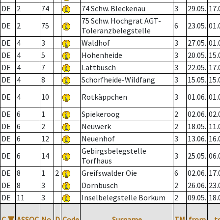
DE
2
74
74 Schw. Bleckenau
3
29.05.
17.
75 Schw. Hochgrat AGT-
DE
2
75
6
23.05.
01.
Toleranzbelegstelle
DE
4
3
Waldhof
3
27.05.
01.
DE
4
5
Hohenheide
3
20.05.
15.
DE
4
7
Lattbusch
3
22.05.
17.
DE
4
8
Schorfheide-Wildfang
3
15.05.
15.
DE
4
10
Rotkäppchen
3
01.06.
01.
DE
6
1
Spiekeroog
2
02.06.
02.
DE
6
2
Neuwerk
2
18.05.
11.
DE
6
12
Neuenhof
3
13.06.
16.
Gebirgsbelegstelle
DE
6
14
3
25.05.
06.
Torfhaus
DE
8
1
2
Greifswalder Oie
6
02.06.
17.
DE
8
3
Dornbusch
2
26.06.
23.
DE
11
3
Inselbelegstelle Borkum
2
09.05.
18.
C
▼
ASSOC
No.
D
Code
Surname
TM
from
t