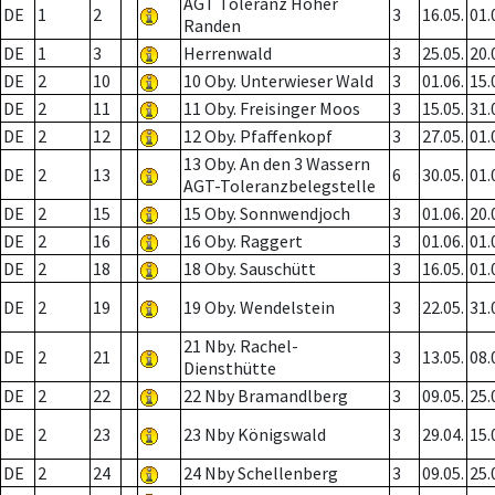
AGT Toleranz Hoher
DE
1
2
3
16.05.
01.
Randen
DE
1
3
Herrenwald
3
25.05.
20.
DE
2
10
10 Oby. Unterwieser Wald
3
01.06.
15.
DE
2
11
11 Oby. Freisinger Moos
3
15.05.
31.
DE
2
12
12 Oby. Pfaffenkopf
3
27.05.
01.
13 Oby. An den 3 Wassern
DE
2
13
6
30.05.
01.
AGT-Toleranzbelegstelle
DE
2
15
15 Oby. Sonnwendjoch
3
01.06.
20.
DE
2
16
16 Oby. Raggert
3
01.06.
01.
DE
2
18
18 Oby. Sauschütt
3
16.05.
01.
DE
2
19
19 Oby. Wendelstein
3
22.05.
31.
21 Nby. Rachel-
DE
2
21
3
13.05.
08.
Diensthütte
DE
2
22
22 Nby Bramandlberg
3
09.05.
25.
DE
2
23
23 Nby Königswald
3
29.04.
15.
DE
2
24
24 Nby Schellenberg
3
09.05.
25.