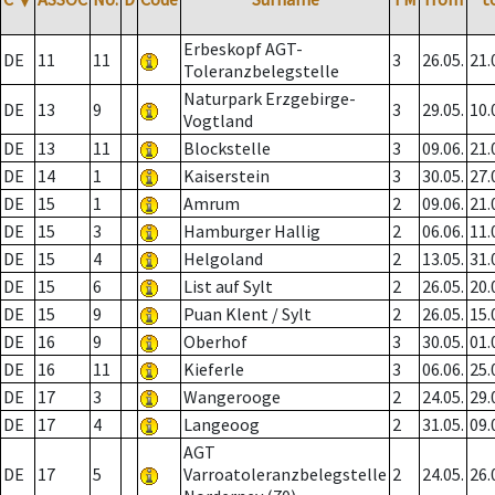
Erbeskopf AGT-
DE
11
11
3
26.05.
21.
Toleranzbelegstelle
Naturpark Erzgebirge-
DE
13
9
3
29.05.
10.
Vogtland
DE
13
11
Blockstelle
3
09.06.
21.
DE
14
1
Kaiserstein
3
30.05.
27.
DE
15
1
Amrum
2
09.06.
21.
DE
15
3
Hamburger Hallig
2
06.06.
11.
DE
15
4
Helgoland
2
13.05.
31.
DE
15
6
List auf Sylt
2
26.05.
20.
DE
15
9
Puan Klent / Sylt
2
26.05.
15.
DE
16
9
Oberhof
3
30.05.
01.
DE
16
11
Kieferle
3
06.06.
25.
DE
17
3
Wangerooge
2
24.05.
29.
DE
17
4
Langeoog
2
31.05.
09.
AGT
DE
17
5
Varroatoleranzbelegstelle
2
24.05.
26.