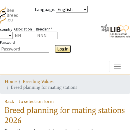
Language
:
Association
Breeder n°
country
Password
Login
Toggle
Home
Breeding Values
Breed planning for mating stations
Back
to selection form
Breed planning for mating stations
2026