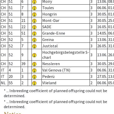
CH
51
6
Moiry
3
13.06.
08.
CH
51
7
Toules
3
06.06.
01.
CH
51
8
Hongrin
3
30.05.
01.
CH
51
21
Mont-Dar
3
30.05.
25.
CH
51
22
SADE
3
16.05.
01.
CH
51
51
Grande-Enne
3
14.05.
06.
CH
52
5
Greina
3
13.06.
31.
CH
52
7
Justistal
3
26.05.
31.
Hochgebirgsbelegstelle S-
CH
52
9
3
13.06.
26.
charl
CH
52
39
Nessleren
3
30.05.
29.
IT
4
1
Val Genova (TN)
3
06.06.
31.
IT
20
3
Pederü
3
27.05.
13.
NL
55
2
Vlieland
2
06.06.
05.
* ...
Inbreeding coefficient of planned offspring could not be
determined.
* ...
Inbreeding coefficient of planned offspring could not be
determined.