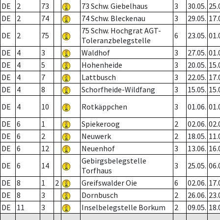
DE
2
73
73 Schw. Giebelhaus
3
30.05.
25.
DE
2
74
74 Schw. Bleckenau
3
29.05.
17.
75 Schw. Hochgrat AGT-
DE
2
75
6
23.05.
01.
Toleranzbelegstelle
DE
4
3
Waldhof
3
27.05.
01.
DE
4
5
Hohenheide
3
20.05.
15.
DE
4
7
Lattbusch
3
22.05.
17.
DE
4
8
Schorfheide-Wildfang
3
15.05.
15.
DE
4
10
Rotkäppchen
3
01.06.
01.
DE
6
1
Spiekeroog
2
02.06.
02.
DE
6
2
Neuwerk
2
18.05.
11.
DE
6
12
Neuenhof
3
13.06.
16.
Gebirgsbelegstelle
DE
6
14
3
25.05.
06.
Torfhaus
DE
8
1
2
Greifswalder Oie
6
02.06.
17.
DE
8
3
Dornbusch
2
26.06.
23.
DE
11
3
Inselbelegstelle Borkum
2
09.05.
18.