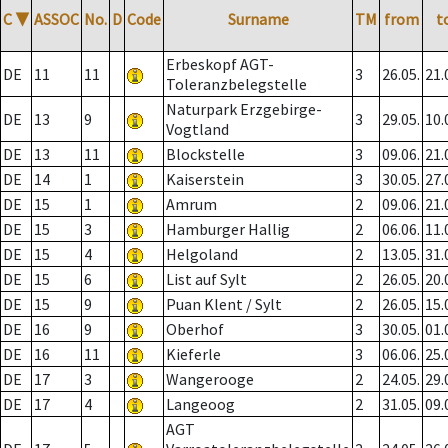
C
▼
ASSOC
No.
D
Code
Surname
TM
from
t
Erbeskopf AGT-
DE
11
11
3
26.05.
21.
Toleranzbelegstelle
Naturpark Erzgebirge-
DE
13
9
3
29.05.
10.
Vogtland
DE
13
11
Blockstelle
3
09.06.
21.
DE
14
1
Kaiserstein
3
30.05.
27.
DE
15
1
Amrum
2
09.06.
21.
DE
15
3
Hamburger Hallig
2
06.06.
11.
DE
15
4
Helgoland
2
13.05.
31.
DE
15
6
List auf Sylt
2
26.05.
20.
DE
15
9
Puan Klent / Sylt
2
26.05.
15.
DE
16
9
Oberhof
3
30.05.
01.
DE
16
11
Kieferle
3
06.06.
25.
DE
17
3
Wangerooge
2
24.05.
29.
DE
17
4
Langeoog
2
31.05.
09.
AGT