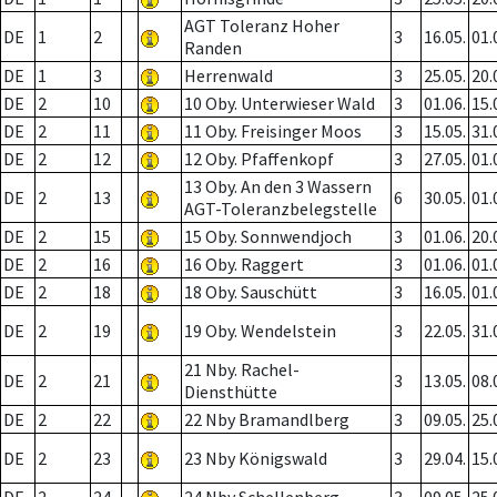
AGT Toleranz Hoher
DE
1
2
3
16.05.
01.
Randen
DE
1
3
Herrenwald
3
25.05.
20.
DE
2
10
10 Oby. Unterwieser Wald
3
01.06.
15.
DE
2
11
11 Oby. Freisinger Moos
3
15.05.
31.
DE
2
12
12 Oby. Pfaffenkopf
3
27.05.
01.
13 Oby. An den 3 Wassern
DE
2
13
6
30.05.
01.
AGT-Toleranzbelegstelle
DE
2
15
15 Oby. Sonnwendjoch
3
01.06.
20.
DE
2
16
16 Oby. Raggert
3
01.06.
01.
DE
2
18
18 Oby. Sauschütt
3
16.05.
01.
DE
2
19
19 Oby. Wendelstein
3
22.05.
31.
21 Nby. Rachel-
DE
2
21
3
13.05.
08.
Diensthütte
DE
2
22
22 Nby Bramandlberg
3
09.05.
25.
DE
2
23
23 Nby Königswald
3
29.04.
15.