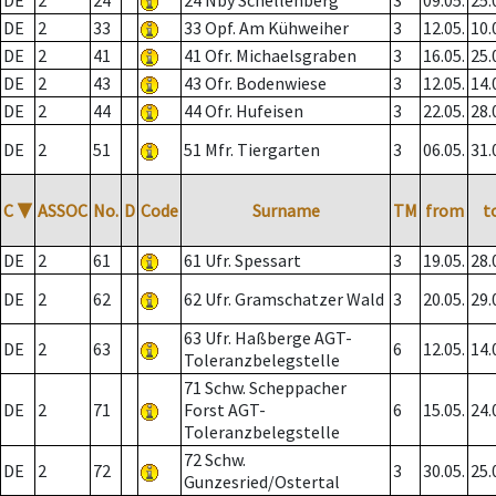
DE
2
24
24 Nby Schellenberg
3
09.05.
25.
DE
2
33
33 Opf. Am Kühweiher
3
12.05.
10.
DE
2
41
41 Ofr. Michaelsgraben
3
16.05.
25.
DE
2
43
43 Ofr. Bodenwiese
3
12.05.
14.
DE
2
44
44 Ofr. Hufeisen
3
22.05.
28.
DE
2
51
51 Mfr. Tiergarten
3
06.05.
31.
C
▼
ASSOC
No.
D
Code
Surname
TM
from
t
DE
2
61
61 Ufr. Spessart
3
19.05.
28.
DE
2
62
62 Ufr. Gramschatzer Wald
3
20.05.
29.
63 Ufr. Haßberge AGT-
DE
2
63
6
12.05.
14.
Toleranzbelegstelle
71 Schw. Scheppacher
DE
2
71
Forst AGT-
6
15.05.
24.
Toleranzbelegstelle
72 Schw.
DE
2
72
3
30.05.
25.
Gunzesried/Ostertal