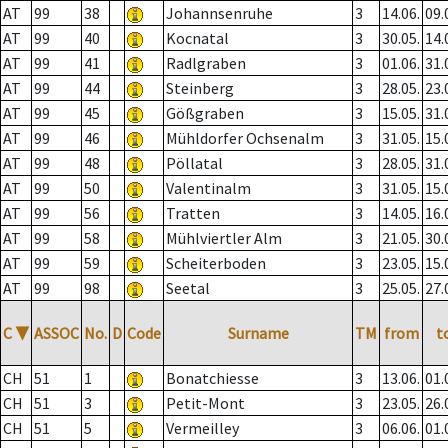
AT
99
38
Johannsenruhe
3
14.06.
09.
AT
99
40
Kocnatal
3
30.05.
14.
AT
99
41
Radlgraben
3
01.06.
31.
AT
99
44
Steinberg
3
28.05.
23.
AT
99
45
Gößgraben
3
15.05.
31.
AT
99
46
Mühldorfer Ochsenalm
3
31.05.
15.
AT
99
48
Pöllatal
3
28.05.
31.
AT
99
50
Valentinalm
3
31.05.
15.
AT
99
56
Tratten
3
14.05.
16.
AT
99
58
Mühlviertler Alm
3
21.05.
30.
AT
99
59
Scheiterboden
3
23.05.
15.
AT
99
98
Seetal
3
25.05.
27.
C
▼
ASSOC
No.
D
Code
Surname
TM
from
t
CH
51
1
Bonatchiesse
3
13.06.
01.
CH
51
3
Petit-Mont
3
23.05.
26.
CH
51
5
Vermeilley
3
06.06.
01.