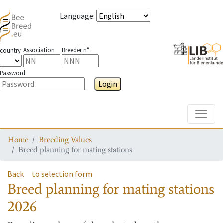
Language
:
Association
Breeder n°
country
Password
Login
Toggle
Home
Breeding Values
Breed planning for mating stations
Back
to selection form
Breed planning for mating stations
2026