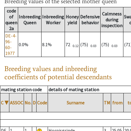
Breeding values
of the selected mother queen
code
Calmness
of
Inbreeding
Inbreeding
Honey
Defensive
Sw
during
queen
Queen
Worker
yield
behavior
inspection
2a
DE-4-
96-
0.0%
8.1%
72
(75)
(75)
(7
0.12
0.03
0.03
60-
1977
Breeding values and inbreeding
coefficients of potential descendants
mating station code
details of mating station
C
▼
ASSOC
No.
D
Code
Surname
TM
from
t
DE
1
1
Hornisgrinde
3
25.05.
20.