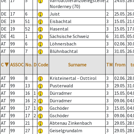
DE
17
5
Varroatoleranzbelegstelle
2
24.05.
26.
Norderney (70)
DE
17
6
Juist
2
25.05.
26.
DE
19
51
Eisbachtal
3
15.05.
21.
DE
19
52
Hasental
3
15.05.
17.
DE
41
1
Sächsische Schweiz
6
31.05.
05.
AT
99
6
Löhnersbach
3
02.06.
30.
AT
99
7
Blühnbachtal
3
31.05.
26.
C
▼
ASSOC
No.
D
Code
Surname
TM
from
t
AT
99
8
Kristeinertal - Osttirol
3
02.06.
28.
AT
99
13
Pusterwald
3
29.05.
31.
AT
99
16
1
Dürradmer
3
15.05.
04.
AT
99
16
2
Dürradmer
3
09.06.
04.
AT
99
17
1
Gschöder
3
15.05.
04.
AT
99
17
2
Gschöder
3
09.06.
04.
AT
99
21
Abtenau Zinkenbach
3
29.05.
28.
AT
99
27
Geiselgrundalm
3
29.05.
28.