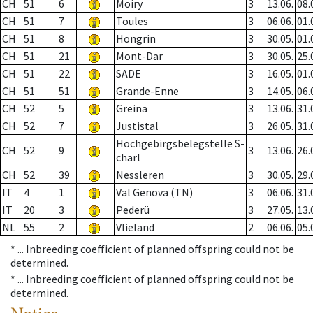
CH
51
6
Moiry
3
13.06.
08.
CH
51
7
Toules
3
06.06.
01.
CH
51
8
Hongrin
3
30.05.
01.
CH
51
21
Mont-Dar
3
30.05.
25.
CH
51
22
SADE
3
16.05.
01.
CH
51
51
Grande-Enne
3
14.05.
06.
CH
52
5
Greina
3
13.06.
31.
CH
52
7
Justistal
3
26.05.
31.
Hochgebirgsbelegstelle S-
CH
52
9
3
13.06.
26.
charl
CH
52
39
Nessleren
3
30.05.
29.
IT
4
1
Val Genova (TN)
3
06.06.
31.
IT
20
3
Pederü
3
27.05.
13.
NL
55
2
Vlieland
2
06.06.
05.
* ...
Inbreeding coefficient of planned offspring could not be
determined.
* ...
Inbreeding coefficient of planned offspring could not be
determined.