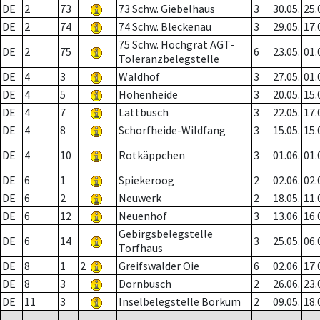
DE
2
73
73 Schw. Giebelhaus
3
30.05.
25.
DE
2
74
74 Schw. Bleckenau
3
29.05.
17.
75 Schw. Hochgrat AGT-
DE
2
75
6
23.05.
01.
Toleranzbelegstelle
DE
4
3
Waldhof
3
27.05.
01.
DE
4
5
Hohenheide
3
20.05.
15.
DE
4
7
Lattbusch
3
22.05.
17.
DE
4
8
Schorfheide-Wildfang
3
15.05.
15.
DE
4
10
Rotkäppchen
3
01.06.
01.
DE
6
1
Spiekeroog
2
02.06.
02.
DE
6
2
Neuwerk
2
18.05.
11.
DE
6
12
Neuenhof
3
13.06.
16.
Gebirgsbelegstelle
DE
6
14
3
25.05.
06.
Torfhaus
DE
8
1
2
Greifswalder Oie
6
02.06.
17.
DE
8
3
Dornbusch
2
26.06.
23.
DE
11
3
Inselbelegstelle Borkum
2
09.05.
18.