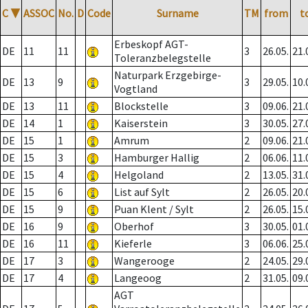
C
▼
ASSOC
No.
D
Code
Surname
TM
from
t
Erbeskopf AGT-
DE
11
11
3
26.05.
21.
Toleranzbelegstelle
Naturpark Erzgebirge-
DE
13
9
3
29.05.
10.
Vogtland
DE
13
11
Blockstelle
3
09.06.
21.
DE
14
1
Kaiserstein
3
30.05.
27.
DE
15
1
Amrum
2
09.06.
21.
DE
15
3
Hamburger Hallig
2
06.06.
11.
DE
15
4
Helgoland
2
13.05.
31.
DE
15
6
List auf Sylt
2
26.05.
20.
DE
15
9
Puan Klent / Sylt
2
26.05.
15.
DE
16
9
Oberhof
3
30.05.
01.
DE
16
11
Kieferle
3
06.06.
25.
DE
17
3
Wangerooge
2
24.05.
29.
DE
17
4
Langeoog
2
31.05.
09.
AGT