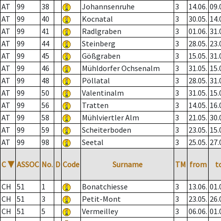
AT
99
38
Johannsenruhe
3
14.06.
09.
AT
99
40
Kocnatal
3
30.05.
14.
AT
99
41
Radlgraben
3
01.06.
31.
AT
99
44
Steinberg
3
28.05.
23.
AT
99
45
Gößgraben
3
15.05.
31.
AT
99
46
Mühldorfer Ochsenalm
3
31.05.
15.
AT
99
48
Pöllatal
3
28.05.
31.
AT
99
50
Valentinalm
3
31.05.
15.
AT
99
56
Tratten
3
14.05.
16.
AT
99
58
Mühlviertler Alm
3
21.05.
30.
AT
99
59
Scheiterboden
3
23.05.
15.
AT
99
98
Seetal
3
25.05.
27.
C
▼
ASSOC
No.
D
Code
Surname
TM
from
t
CH
51
1
Bonatchiesse
3
13.06.
01.
CH
51
3
Petit-Mont
3
23.05.
26.
CH
51
5
Vermeilley
3
06.06.
01.