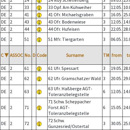
DE
2
24
24 Nby Schellenberg
3
09.05.
25.
DE
2
33
33 Opf. Am Kühweiher
3
12.05.
10.
DE
2
41
41 Ofr. Michaelsgraben
3
16.05.
25.
DE
2
43
43 Ofr. Bodenwiese
3
12.05.
14.
DE
2
44
44 Ofr. Hufeisen
3
22.05.
28.
DE
2
51
51 Mfr. Tiergarten
3
06.05.
31.
C
▼
ASSOC
No.
D
Code
Surname
TM
from
t
DE
2
61
61 Ufr. Spessart
3
19.05.
28.
DE
2
62
62 Ufr. Gramschatzer Wald
3
20.05.
29.
63 Ufr. Haßberge AGT-
DE
2
63
6
12.05.
14.
Toleranzbelegstelle
71 Schw. Scheppacher
DE
2
71
Forst AGT-
6
15.05.
24.
Toleranzbelegstelle
72 Schw.
DE
2
72
3
30.05.
25.
Gunzesried/Ostertal