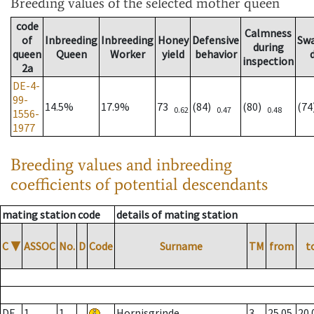
Breeding values
of the selected mother queen
code
Calmness
of
Inbreeding
Inbreeding
Honey
Defensive
Sw
during
queen
Queen
Worker
yield
behavior
inspection
2a
DE-4-
99-
14.5%
17.9%
73
(84)
(80)
(7
0.62
0.47
0.48
1556-
1977
Breeding values and inbreeding
coefficients of potential descendants
mating station code
details of mating station
C
▼
ASSOC
No.
D
Code
Surname
TM
from
t
DE
1
1
Hornisgrinde
3
25.05.
20.