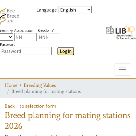
Language
:
Association
Breeder n°
country
Password
Login
Toggle
Home
Breeding Values
Breed planning for mating stations
Back
to selection form
Breed planning for mating stations
2026