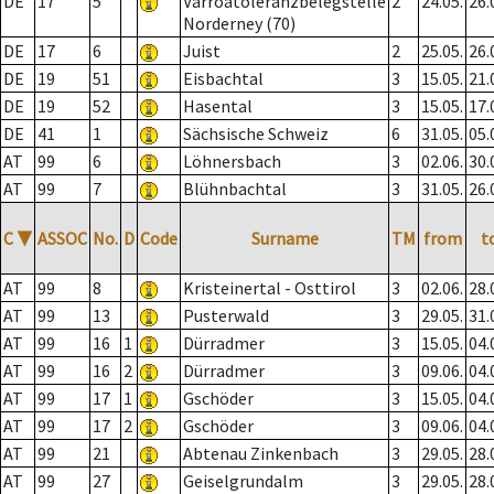
DE
17
5
Varroatoleranzbelegstelle
2
24.05.
26.
Norderney (70)
DE
17
6
Juist
2
25.05.
26.
DE
19
51
Eisbachtal
3
15.05.
21.
DE
19
52
Hasental
3
15.05.
17.
DE
41
1
Sächsische Schweiz
6
31.05.
05.
AT
99
6
Löhnersbach
3
02.06.
30.
AT
99
7
Blühnbachtal
3
31.05.
26.
C
▼
ASSOC
No.
D
Code
Surname
TM
from
t
AT
99
8
Kristeinertal - Osttirol
3
02.06.
28.
AT
99
13
Pusterwald
3
29.05.
31.
AT
99
16
1
Dürradmer
3
15.05.
04.
AT
99
16
2
Dürradmer
3
09.06.
04.
AT
99
17
1
Gschöder
3
15.05.
04.
AT
99
17
2
Gschöder
3
09.06.
04.
AT
99
21
Abtenau Zinkenbach
3
29.05.
28.
AT
99
27
Geiselgrundalm
3
29.05.
28.