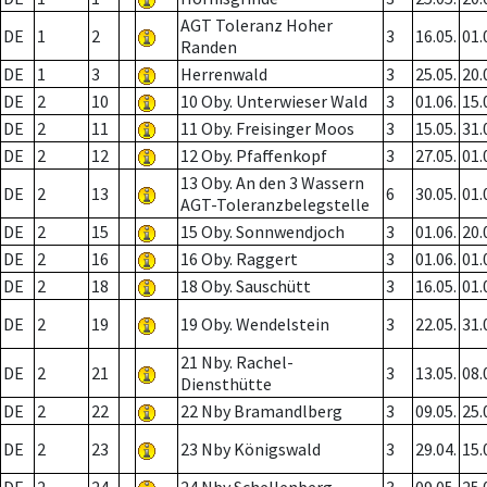
AGT Toleranz Hoher
DE
1
2
3
16.05.
01.
Randen
DE
1
3
Herrenwald
3
25.05.
20.
DE
2
10
10 Oby. Unterwieser Wald
3
01.06.
15.
DE
2
11
11 Oby. Freisinger Moos
3
15.05.
31.
DE
2
12
12 Oby. Pfaffenkopf
3
27.05.
01.
13 Oby. An den 3 Wassern
DE
2
13
6
30.05.
01.
AGT-Toleranzbelegstelle
DE
2
15
15 Oby. Sonnwendjoch
3
01.06.
20.
DE
2
16
16 Oby. Raggert
3
01.06.
01.
DE
2
18
18 Oby. Sauschütt
3
16.05.
01.
DE
2
19
19 Oby. Wendelstein
3
22.05.
31.
21 Nby. Rachel-
DE
2
21
3
13.05.
08.
Diensthütte
DE
2
22
22 Nby Bramandlberg
3
09.05.
25.
DE
2
23
23 Nby Königswald
3
29.04.
15.