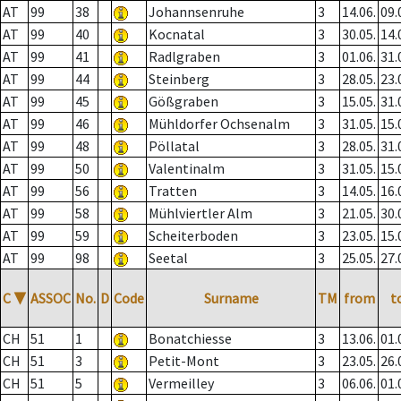
AT
99
38
Johannsenruhe
3
14.06.
09.
AT
99
40
Kocnatal
3
30.05.
14.
AT
99
41
Radlgraben
3
01.06.
31.
AT
99
44
Steinberg
3
28.05.
23.
AT
99
45
Gößgraben
3
15.05.
31.
AT
99
46
Mühldorfer Ochsenalm
3
31.05.
15.
AT
99
48
Pöllatal
3
28.05.
31.
AT
99
50
Valentinalm
3
31.05.
15.
AT
99
56
Tratten
3
14.05.
16.
AT
99
58
Mühlviertler Alm
3
21.05.
30.
AT
99
59
Scheiterboden
3
23.05.
15.
AT
99
98
Seetal
3
25.05.
27.
C
▼
ASSOC
No.
D
Code
Surname
TM
from
t
CH
51
1
Bonatchiesse
3
13.06.
01.
CH
51
3
Petit-Mont
3
23.05.
26.
CH
51
5
Vermeilley
3
06.06.
01.