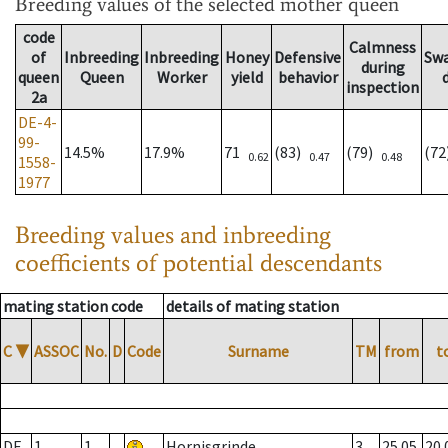
Breeding values
of the selected mother queen
code
Calmness
of
Inbreeding
Inbreeding
Honey
Defensive
Sw
during
queen
Queen
Worker
yield
behavior
inspection
2a
DE-4-
99-
14.5%
17.9%
71
(83)
(79)
(7
0.62
0.47
0.48
1558-
1977
Breeding values and inbreeding
coefficients of potential descendants
mating station code
details of mating station
C
▼
ASSOC
No.
D
Code
Surname
TM
from
t
DE
1
1
Hornisgrinde
3
25.05.
20.