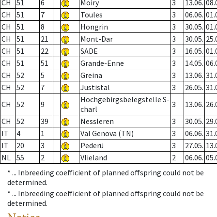
CH
51
6
Moiry
3
13.06.
08.
CH
51
7
Toules
3
06.06.
01.
CH
51
8
Hongrin
3
30.05.
01.
CH
51
21
Mont-Dar
3
30.05.
25.
CH
51
22
SADE
3
16.05.
01.
CH
51
51
Grande-Enne
3
14.05.
06.
CH
52
5
Greina
3
13.06.
31.
CH
52
7
Justistal
3
26.05.
31.
Hochgebirgsbelegstelle S-
CH
52
9
3
13.06.
26.
charl
CH
52
39
Nessleren
3
30.05.
29.
IT
4
1
Val Genova (TN)
3
06.06.
31.
IT
20
3
Pederü
3
27.05.
13.
NL
55
2
Vlieland
2
06.06.
05.
* ...
Inbreeding coefficient of planned offspring could not be
determined.
* ...
Inbreeding coefficient of planned offspring could not be
determined.