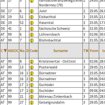
DE
17
5
Varroatoleranzbelegstelle
2
24.05.
26.
Norderney (70)
DE
17
6
Juist
2
25.05.
26.
DE
19
51
Eisbachtal
3
15.05.
21.
DE
19
52
Hasental
3
15.05.
17.
DE
41
1
Sächsische Schweiz
6
31.05.
05.
AT
99
6
Löhnersbach
3
02.06.
30.
AT
99
7
Blühnbachtal
3
31.05.
26.
C
▼
ASSOC
No.
D
Code
Surname
TM
from
t
AT
99
8
Kristeinertal - Osttirol
3
02.06.
28.
AT
99
13
Pusterwald
3
29.05.
31.
AT
99
16
1
Dürradmer
3
15.05.
04.
AT
99
16
2
Dürradmer
3
09.06.
04.
AT
99
17
1
Gschöder
3
15.05.
04.
AT
99
17
2
Gschöder
3
09.06.
04.
AT
99
21
Abtenau Zinkenbach
3
29.05.
28.
AT
99
27
Geiselgrundalm
3
29.05.
28.