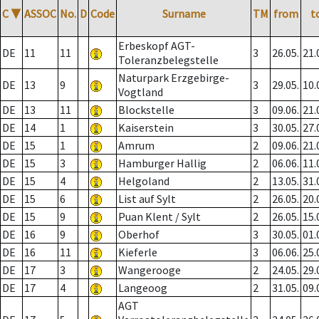
C
▼
ASSOC
No.
D
Code
Surname
TM
from
t
Erbeskopf AGT-
DE
11
11
3
26.05.
21.
Toleranzbelegstelle
Naturpark Erzgebirge-
DE
13
9
3
29.05.
10.
Vogtland
DE
13
11
Blockstelle
3
09.06.
21.
DE
14
1
Kaiserstein
3
30.05.
27.
DE
15
1
Amrum
2
09.06.
21.
DE
15
3
Hamburger Hallig
2
06.06.
11.
DE
15
4
Helgoland
2
13.05.
31.
DE
15
6
List auf Sylt
2
26.05.
20.
DE
15
9
Puan Klent / Sylt
2
26.05.
15.
DE
16
9
Oberhof
3
30.05.
01.
DE
16
11
Kieferle
3
06.06.
25.
DE
17
3
Wangerooge
2
24.05.
29.
DE
17
4
Langeoog
2
31.05.
09.
AGT