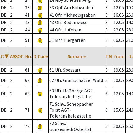
DE
2
24
24 Nby Schellenberg
3
09.05.
25.
DE
2
33
33 Opf. Am Kühweiher
3
12.05.
10.
DE
2
41
41 Ofr. Michaelsgraben
3
16.05.
25.
DE
2
43
43 Ofr. Bodenwiese
3
12.05.
14.
DE
2
44
44 Ofr. Hufeisen
3
22.05.
28.
DE
2
51
51 Mfr. Tiergarten
3
06.05.
31.
C
▼
ASSOC
No.
D
Code
Surname
TM
from
t
DE
2
61
61 Ufr. Spessart
3
19.05.
28.
DE
2
62
62 Ufr. Gramschatzer Wald
3
20.05.
29.
63 Ufr. Haßberge AGT-
DE
2
63
6
12.05.
14.
Toleranzbelegstelle
71 Schw. Scheppacher
DE
2
71
Forst AGT-
6
15.05.
24.
Toleranzbelegstelle
72 Schw.
DE
2
72
3
30.05.
25.
Gunzesried/Ostertal