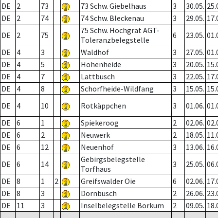
DE
2
73
73 Schw. Giebelhaus
3
30.05.
25.
DE
2
74
74 Schw. Bleckenau
3
29.05.
17.
75 Schw. Hochgrat AGT-
DE
2
75
6
23.05.
01.
Toleranzbelegstelle
DE
4
3
Waldhof
3
27.05.
01.
DE
4
5
Hohenheide
3
20.05.
15.
DE
4
7
Lattbusch
3
22.05.
17.
DE
4
8
Schorfheide-Wildfang
3
15.05.
15.
DE
4
10
Rotkäppchen
3
01.06.
01.
DE
6
1
Spiekeroog
2
02.06.
02.
DE
6
2
Neuwerk
2
18.05.
11.
DE
6
12
Neuenhof
3
13.06.
16.
Gebirgsbelegstelle
DE
6
14
3
25.05.
06.
Torfhaus
DE
8
1
2
Greifswalder Oie
6
02.06.
17.
DE
8
3
Dornbusch
2
26.06.
23.
DE
11
3
Inselbelegstelle Borkum
2
09.05.
18.