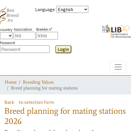
Language
:
Association
Breeder n°
country
Password
Login
Toggle
Home
Breeding Values
Breed planning for mating stations
Back
to selection form
Breed planning for mating stations
2026