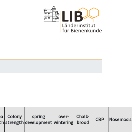
oa
Colony
spring
over-
Chalk-
CBP
Nosemosis
th
strength
development
wintering
brood