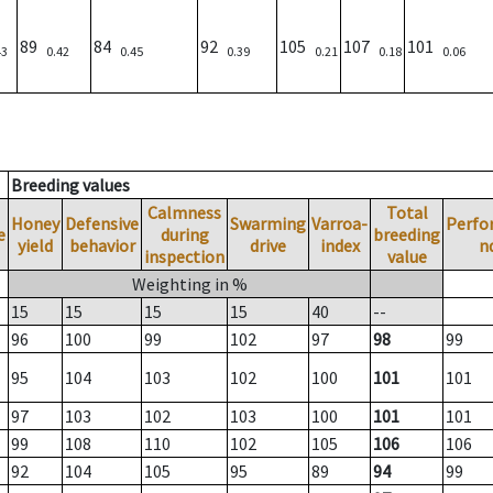
89
84
92
105
107
101
43
0.42
0.45
0.39
0.21
0.18
0.06
Breeding values
Calmness
Total
Honey
Defensive
Swarming
Varroa-
Perfo
e
during
breeding
yield
behavior
drive
index
n
inspection
value
Weighting in %
15
15
15
15
40
--
96
100
99
102
97
98
99
95
104
103
102
100
101
101
97
103
102
103
100
101
101
99
108
110
102
105
106
106
92
104
105
95
89
94
99