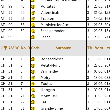
AT
99
46
Mühldorfer Ochsenalm
3
31.05.
15.
AT
99
48
Pöllatal
3
28.05.
31.
AT
99
50
Valentinalm
3
31.05.
15.
AT
99
56
Tratten
3
14.05.
16.
AT
99
58
Mühlviertler Alm
3
21.05.
30.
AT
99
59
Scheiterboden
3
23.05.
15.
AT
99
98
Seetal
3
25.05.
27.
C
▼
ASSOC
No.
D
Code
Surname
TM
from
t
CH
51
1
Bonatchiesse
3
13.06.
01.
CH
51
3
Petit-Mont
3
23.05.
26.
CH
51
5
Vermeilley
3
06.06.
01.
CH
51
6
Moiry
3
13.06.
08.
CH
51
7
Toules
3
06.06.
01.
CH
51
8
Hongrin
3
30.05.
01.
CH
51
21
Mont-Dar
3
30.05.
25.
CH
51
22
SADE
3
16.05.
01.
CH
51
51
Grande-Enne
3
14.05.
06.