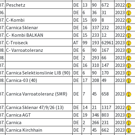
07.
Peschetz
DE
13
90
672
2022
06.
DE
6
36
31
2023
07.
C-Kombi
DE
15
69
8
2022
07.
Carnica Sklenar
DE
16
337
232
2023
07.
C- Kombi BALKAN
DE
15
233
12
2022
07.
C-Troiseck
AT
99
193
62961
2023
08.
C- Varroatoleranz
DE
6
90
167
2023
08.
DE
2
293
66
2023
07.
DE
16
310
147
2023
07.
Carnica Selektionslinie LIB (90)
DE
6
90
170
2023
08.
Carnica-03 (40)
DE
17
208
49
2023
07.
Carnica Varroatoleranz (SMR)
DE
7
45
658
2023
07.
Carnica Sklenar 47/9/26 (13)
DE
14
21
1317
2022
07.
Carnica AGT
DE
19
346
803
2023
07.
Carnica
DE
2
266
231
2023
08.
Carnica Kirchhain
DE
7
45
662
2023