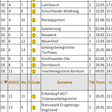
DE
4
7
Lattbusch
3
22.05.
17.
DE
4
8
Schorfheide-Wildfang
3
15.05.
15.
DE
4
10
Rotkäppchen
3
01.06.
01.
DE
6
1
Spiekeroog
2
02.06.
02.
DE
6
2
Neuwerk
2
18.05.
11.
DE
6
12
Neuenhof
3
13.06.
16.
Gebirgsbelegstelle
DE
6
14
3
25.05.
06.
Torfhaus
DE
8
1
2
Greifswalder Oie
6
02.06.
17.
DE
8
3
Dornbusch
2
26.06.
23.
DE
11
3
Inselbelegstelle Borkum
2
09.05.
18.
C
▼
ASSOC
No.
D
Code
Surname
TM
from
t
Erbeskopf AGT-
DE
11
11
3
26.05.
21.
Toleranzbelegstelle
Naturpark Erzgebirge-
DE
13
9
3
29.05.
10.
Vogtland