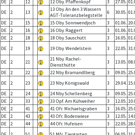
DE
2
12
12 Oby. Pfaffenkopf
3
27.05.
01.
13 Oby. An den 3 Wassern
DE
2
13
6
30.05.
01.
AGT-Toleranzbelegstelle
DE
2
15
15 Oby. Sonnwendjoch
3
01.06.
20.
DE
2
16
16 Oby. Raggert
3
01.06.
01.
DE
2
18
18 Oby. Sauschütt
3
16.05.
01.
DE
2
19
19 Oby. Wendelstein
3
22.05.
31.
21 Nby. Rachel-
DE
2
21
3
13.05.
08.
Diensthütte
DE
2
22
22 Nby Bramandlberg
3
09.05.
25.
DE
2
23
23 Nby Königswald
3
29.04.
15.
DE
2
24
24 Nby Schellenberg
3
09.05.
25.
DE
2
33
33 Opf. Am Kühweiher
3
12.05.
10.
DE
2
41
41 Ofr. Michaelsgraben
3
16.05.
25.
DE
2
43
43 Ofr. Bodenwiese
3
12.05.
14.
DE
2
44
44 Ofr. Hufeisen
3
22.05.
28.
DE
2
51
51 Mfr. Tiergarten
3
06.05.
31.