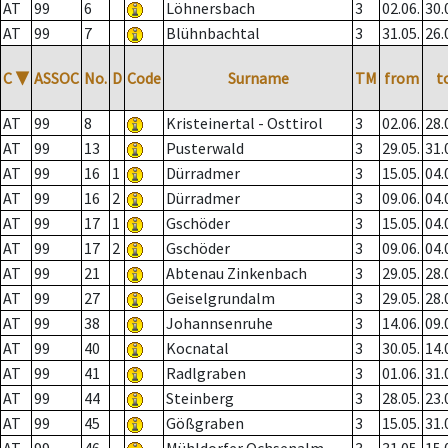
AT
99
6
Löhnersbach
3
02.06.
30.
AT
99
7
Blühnbachtal
3
31.05.
26.
C
▼
ASSOC
No.
D
Code
Surname
TM
from
t
AT
99
8
Kristeinertal - Osttirol
3
02.06.
28.
AT
99
13
Pusterwald
3
29.05.
31.
AT
99
16
1
Dürradmer
3
15.05.
04.
AT
99
16
2
Dürradmer
3
09.06.
04.
AT
99
17
1
Gschöder
3
15.05.
04.
AT
99
17
2
Gschöder
3
09.06.
04.
AT
99
21
Abtenau Zinkenbach
3
29.05.
28.
AT
99
27
Geiselgrundalm
3
29.05.
28.
AT
99
38
Johannsenruhe
3
14.06.
09.
AT
99
40
Kocnatal
3
30.05.
14.
AT
99
41
Radlgraben
3
01.06.
31.
AT
99
44
Steinberg
3
28.05.
23.
AT
99
45
Gößgraben
3
15.05.
31.