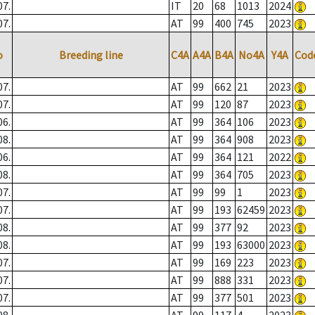
07.
IT
20
68
1013
2024
07.
AT
99
400
745
2023
o
Breeding line
C4A
A4A
B4A
No4A
Y4A
Cod
07.
AT
99
662
21
2023
07.
AT
99
120
87
2023
06.
AT
99
364
106
2023
08.
AT
99
364
908
2023
06.
AT
99
364
121
2022
08.
AT
99
364
705
2023
07.
AT
99
99
1
2023
07.
AT
99
193
62459
2023
08.
AT
99
377
92
2023
08.
AT
99
193
63000
2023
07.
AT
99
169
223
2023
07.
AT
99
888
331
2023
07.
AT
99
377
501
2023