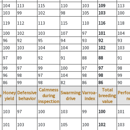
104
113
115
110
103
109
113
103
99
102
98
105
103
100
119
112
113
115
110
116
118
100
102
103
107
97
101
104
96
92
95
94
93
92
93
100
103
104
104
100
102
103
97
89
92
91
88
88
91
99
97
99
100
97
97
98
96
98
97
104
98
98
99
86
99
98
82
86
86
90
Calmness
Total
Honey
Defensive
Swarming
Varroa-
Perfo
e
during
breeding
yield
behavior
drive
index
n
inspection
value
103
97
100
103
99
100
101
101
103
103
105
100
102
103