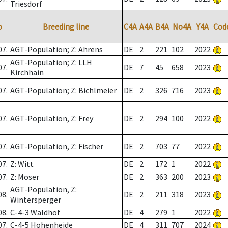
Triesdorf
o
Breeding line
C4A
A4A
B4A
No4A
Y4A
Cod
07.
AGT-Population; Z: Ahrens
DE
2
221
102
2022
AGT-Population; Z: LLH
07.
DE
7
45
658
2023
Kirchhain
07.
AGT-Population; Z: Bichlmeier
DE
2
326
716
2023
07.
AGT-Population, Z: Frey
DE
2
294
100
2022
07.
AGT-Population, Z: Fischer
DE
2
703
77
2022
07.
Z: Witt
DE
2
172
1
2022
07.
Z: Moser
DE
2
363
200
2023
AGT-Population, Z:
08.
DE
2
211
318
2023
Wintersperger
08.
C-4-3 Waldhof
DE
4
279
1
2022
07.
C-4-5 Hohenheide
DE
4
311
707
2024