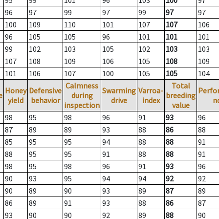
95
99
101
96
103
100
97
96
97
99
97
99
97
97
100
109
110
101
107
107
106
96
105
105
96
101
101
101
99
102
103
105
102
103
103
107
108
109
106
105
108
109
101
106
107
100
105
105
104
Calmness
Total
Honey
Defensive
Swarming
Varroa-
Perfo
e
during
breeding
yield
behavior
drive
index
n
inspection
value
98
95
98
96
91
93
96
87
89
89
93
88
86
88
85
95
95
94
88
88
91
88
95
95
91
88
88
91
98
95
98
96
91
93
96
90
93
95
94
94
92
92
90
89
90
93
89
87
89
86
89
91
93
88
86
87
93
90
90
92
89
88
90