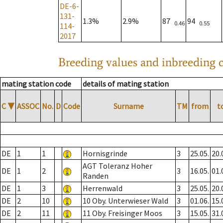
DE-6-
131-
1.3%
2.9%
87
94
0.46
0.55
114-
2017
Breeding values and inbreeding c
mating station code
details of mating station
C
▼
ASSOC
No.
D
Code
Surname
TM
from
t
DE
1
1
Hornisgrinde
3
25.05.
20.
AGT Toleranz Hoher
DE
1
2
3
16.05.
01.
Randen
DE
1
3
Herrenwald
3
25.05.
20.
DE
2
10
10 Oby. Unterwieser Wald
3
01.06.
15.
DE
2
11
11 Oby. Freisinger Moos
3
15.05.
31.