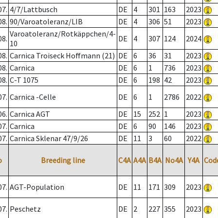
07.
4/7/Lattbusch
DE
4
301
163
2023
08.
90/Varoatoleranz/LIB
DE
4
306
51
2023
Varoatoleranz/Rotkäppchen/4-
08.
DE
4
307
124
2024
10
08.
Carnica Troiseck Hoffmann (21)
DE
6
36
31
2023
08.
Carnica
DE
6
1
736
2023
08.
C-T 1075
DE
6
198
42
2023
07.
Carnica -Celle
DE
6
1
2786
2022
06.
Carnica AGT
DE
15
252
1
2023
07.
Carnica
DE
6
90
146
2023
07.
Carnica Sklenar 47/9/26
DE
11
3
60
2022
o
Breeding line
C4A
A4A
B4A
No4A
Y4A
Cod
07.
AGT-Population
DE
11
171
309
2023
07.
Peschetz
DE
2
227
355
2023