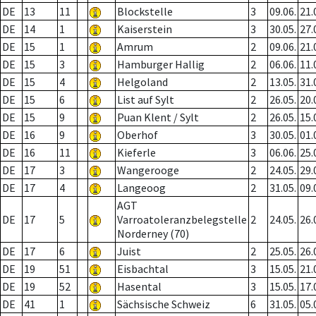
DE
13
11
Blockstelle
3
09.06.
21.
DE
14
1
Kaiserstein
3
30.05.
27.
DE
15
1
Amrum
2
09.06.
21.
DE
15
3
Hamburger Hallig
2
06.06.
11.
DE
15
4
Helgoland
2
13.05.
31.
DE
15
6
List auf Sylt
2
26.05.
20.
DE
15
9
Puan Klent / Sylt
2
26.05.
15.
DE
16
9
Oberhof
3
30.05.
01.
DE
16
11
Kieferle
3
06.06.
25.
DE
17
3
Wangerooge
2
24.05.
29.
DE
17
4
Langeoog
2
31.05.
09.
AGT
DE
17
5
Varroatoleranzbelegstelle
2
24.05.
26.
Norderney (70)
DE
17
6
Juist
2
25.05.
26.
DE
19
51
Eisbachtal
3
15.05.
21.
DE
19
52
Hasental
3
15.05.
17.
DE
41
1
Sächsische Schweiz
6
31.05.
05.