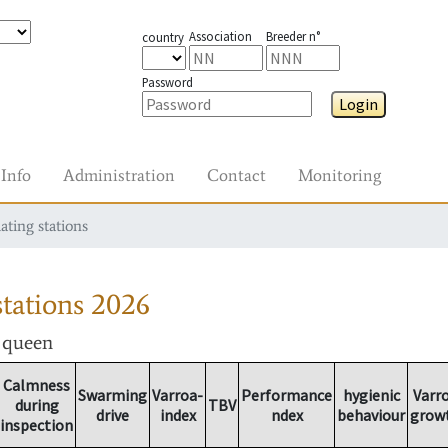
Association
Breeder n°
country
Password
Login
Info
Administration
Contact
Monitoring
ating stations
tations
2026
r queen
Calmness
Swarming
Varroa-
Performance
hygienic
Varr
during
TBV
drive
index
ndex
behaviour
grow
inspection