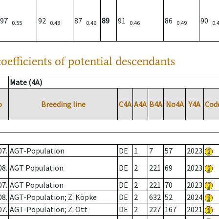
97
92
87
89
91
86
90
0.55
0.48
0.49
0.46
0.49
0.
oefficients of potential descendants
Mate (4A)
o
Breeding line
C4A
A4A
B4A
No4A
Y4A
Cod
07.
AGT-Population
DE
1
7
57
2023
08.
AGT Population
DE
2
221
69
2023
07.
AGT Population
DE
2
221
70
2023
08.
AGT-Population; Z: Köpke
DE
2
632
52
2024
07.
AGT-Population; Z: Ott
DE
2
227
167
2021