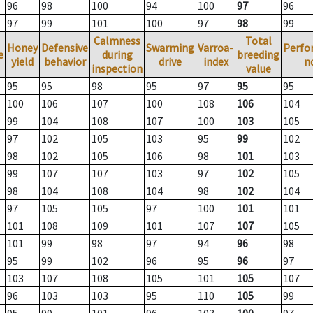
96
98
100
94
100
97
96
97
99
101
100
97
98
99
Calmness
Total
Honey
Defensive
Swarming
Varroa-
Perfo
e
during
breeding
yield
behavior
drive
index
n
inspection
value
95
95
98
95
97
95
95
100
106
107
100
108
106
104
99
104
108
107
100
103
105
97
102
105
103
95
99
102
98
102
105
106
98
101
103
99
107
107
103
97
102
105
98
104
108
104
98
102
104
97
105
105
97
100
101
101
101
108
109
101
107
107
105
101
99
98
97
94
96
98
95
99
102
96
95
96
97
103
107
108
105
101
105
107
96
103
103
95
110
105
99