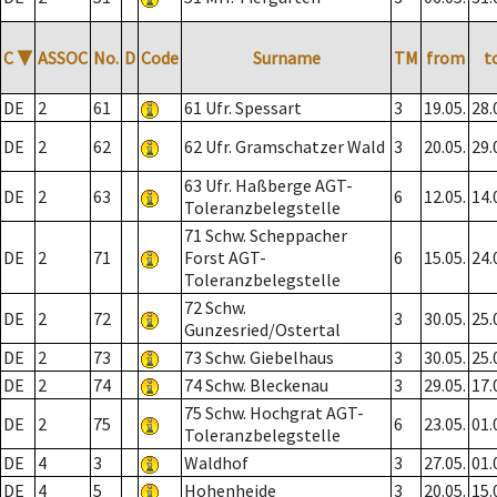
C
▼
ASSOC
No.
D
Code
Surname
TM
from
t
DE
2
61
61 Ufr. Spessart
3
19.05.
28.
DE
2
62
62 Ufr. Gramschatzer Wald
3
20.05.
29.
63 Ufr. Haßberge AGT-
DE
2
63
6
12.05.
14.
Toleranzbelegstelle
71 Schw. Scheppacher
DE
2
71
Forst AGT-
6
15.05.
24.
Toleranzbelegstelle
72 Schw.
DE
2
72
3
30.05.
25.
Gunzesried/Ostertal
DE
2
73
73 Schw. Giebelhaus
3
30.05.
25.
DE
2
74
74 Schw. Bleckenau
3
29.05.
17.
75 Schw. Hochgrat AGT-
DE
2
75
6
23.05.
01.
Toleranzbelegstelle
DE
4
3
Waldhof
3
27.05.
01.
DE
4
5
Hohenheide
3
20.05.
15.