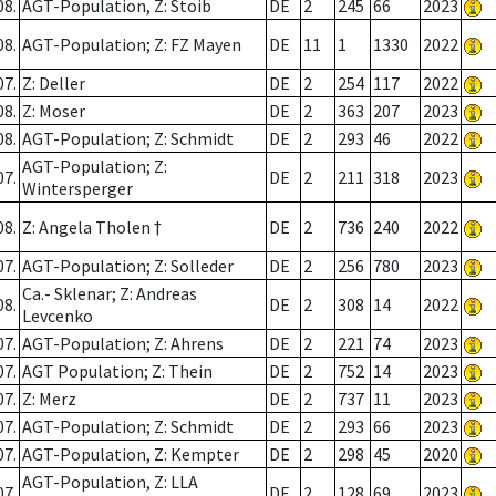
08.
AGT-Population, Z: Stoib
DE
2
245
66
2023
08.
AGT-Population; Z: FZ Mayen
DE
11
1
1330
2022
07.
Z: Deller
DE
2
254
117
2022
08.
Z: Moser
DE
2
363
207
2023
08.
AGT-Population; Z: Schmidt
DE
2
293
46
2022
AGT-Population; Z:
07.
DE
2
211
318
2023
Wintersperger
08.
Z: Angela Tholen †
DE
2
736
240
2022
07.
AGT-Population; Z: Solleder
DE
2
256
780
2023
Ca.- Sklenar; Z: Andreas
08.
DE
2
308
14
2022
Levcenko
07.
AGT-Population; Z: Ahrens
DE
2
221
74
2023
07.
AGT Population; Z: Thein
DE
2
752
14
2023
07.
Z: Merz
DE
2
737
11
2023
07.
AGT-Population; Z: Schmidt
DE
2
293
66
2023
07.
AGT-Population, Z: Kempter
DE
2
298
45
2020
AGT-Population, Z: LLA
07.
DE
2
128
69
2023