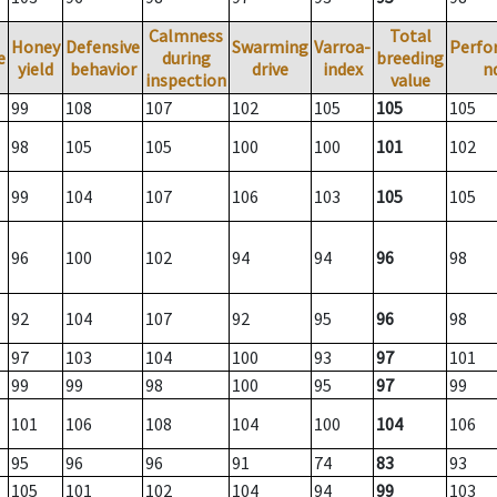
Calmness
Total
Honey
Defensive
Swarming
Varroa-
Perfo
e
during
breeding
yield
behavior
drive
index
n
inspection
value
99
108
107
102
105
105
105
98
105
105
100
100
101
102
99
104
107
106
103
105
105
96
100
102
94
94
96
98
92
104
107
92
95
96
98
97
103
104
100
93
97
101
99
99
98
100
95
97
99
101
106
108
104
100
104
106
95
96
96
91
74
83
93
105
101
102
104
94
99
103