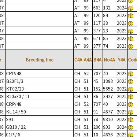
08.
AT
99
117
4
2023
07.
AT
99
663
132
2024
08.
AT
99
120
84
2023
07.
AT
99
117
38
2023
07.
AT
99
377
23
2023
08.
AT
99
671
85
2023
07.
AT
99
377
74
2023
o
Breeding line
C4A
A4A
B4A
No4A
Y4A
Cod
08.
CRP/48
CH
52
707
40
2023
07.
B20F1/3
CH
51
45
1893
2023
08.
KT02/23
CH
51
152
5652
2022
08.
B20x30 / 11
CH
51
36
3427
2022
08.
CRP/48
CH
52
707
40
2023
08.
KL 14 / 50
CH
51
91
4677
2023
07.
S91
CH
51
78
9810
2023
08.
GB10 / 22
CH
51
206
903
2024
06.
01P / 6
CH
51
10
4636
2023