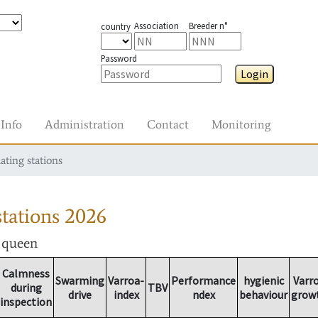
Association
Breeder n°
country
Password
Login
Info
Administration
Contact
Monitoring
ating stations
tations
2026
r queen
Calmness
Swarming
Varroa-
Performance
hygienic
Varr
during
TBV
drive
index
ndex
behaviour
grow
inspection