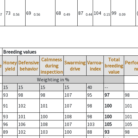
73
69
68
87
104
99
57
0.56
0.56
0.49
0.44
0.15
0.09
Breeding values
Calmness
Total
Honey
Defensive
Swarming
Varroa-
Perfo
e
during
breeding
yield
behavior
drive
index
n
inspection
value
Weighting in %
15
15
15
15
40
--
93
98
98
107
95
97
98
91
102
101
107
98
100
101
93
101
100
108
98
100
101
96
106
108
107
103
105
105
89
102
103
100
88
93
98