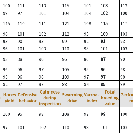
100
111
113
115
101
108
112
99
97
101
104
104
102
100
115
110
111
121
108
115
117
96
101
102
112
95
100
103
93
90
93
99
92
91
93
96
101
103
110
98
101
103
93
88
90
96
86
87
90
96
96
97
105
95
96
98
93
96
96
109
97
97
98
82
97
97
88
84
85
89
Calmness
Total
Honey
Defensive
Swarming
Varroa-
Perfo
e
during
breeding
yield
behavior
drive
index
n
inspection
value
100
95
98
108
97
99
100
97
101
102
110
98
101
103