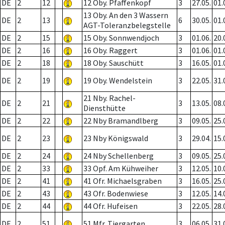
DE
2
12
12 Oby. Pfaffenkopf
3
27.05.
01.
13 Oby. An den 3 Wassern
DE
2
13
6
30.05.
01.
AGT-Toleranzbelegstelle
DE
2
15
15 Oby. Sonnwendjoch
3
01.06.
20.
DE
2
16
16 Oby. Raggert
3
01.06.
01.
DE
2
18
18 Oby. Sauschütt
3
16.05.
01.
DE
2
19
19 Oby. Wendelstein
3
22.05.
31.
21 Nby. Rachel-
DE
2
21
3
13.05.
08.
Diensthütte
DE
2
22
22 Nby Bramandlberg
3
09.05.
25.
DE
2
23
23 Nby Königswald
3
29.04.
15.
DE
2
24
24 Nby Schellenberg
3
09.05.
25.
DE
2
33
33 Opf. Am Kühweiher
3
12.05.
10.
DE
2
41
41 Ofr. Michaelsgraben
3
16.05.
25.
DE
2
43
43 Ofr. Bodenwiese
3
12.05.
14.
DE
2
44
44 Ofr. Hufeisen
3
22.05.
28.
DE
2
51
51 Mfr. Tiergarten
3
06.05.
31.