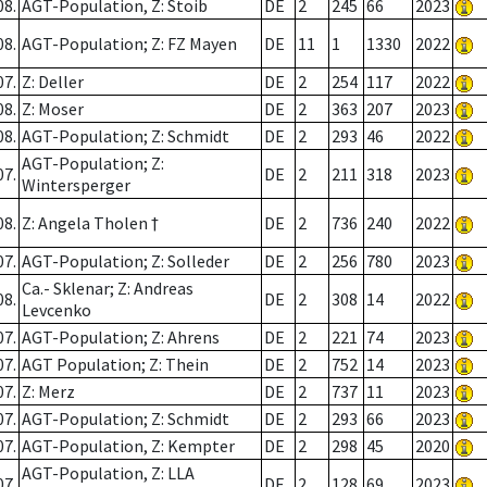
08.
AGT-Population, Z: Stoib
DE
2
245
66
2023
08.
AGT-Population; Z: FZ Mayen
DE
11
1
1330
2022
07.
Z: Deller
DE
2
254
117
2022
08.
Z: Moser
DE
2
363
207
2023
08.
AGT-Population; Z: Schmidt
DE
2
293
46
2022
AGT-Population; Z:
07.
DE
2
211
318
2023
Wintersperger
08.
Z: Angela Tholen †
DE
2
736
240
2022
07.
AGT-Population; Z: Solleder
DE
2
256
780
2023
Ca.- Sklenar; Z: Andreas
08.
DE
2
308
14
2022
Levcenko
07.
AGT-Population; Z: Ahrens
DE
2
221
74
2023
07.
AGT Population; Z: Thein
DE
2
752
14
2023
07.
Z: Merz
DE
2
737
11
2023
07.
AGT-Population; Z: Schmidt
DE
2
293
66
2023
07.
AGT-Population, Z: Kempter
DE
2
298
45
2020
AGT-Population, Z: LLA
07.
DE
2
128
69
2023