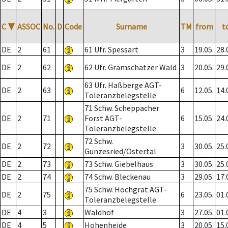
C
▼
ASSOC
No.
D
Code
Surname
TM
from
t
DE
2
61
61 Ufr. Spessart
3
19.05.
28.
DE
2
62
62 Ufr. Gramschatzer Wald
3
20.05.
29.
63 Ufr. Haßberge AGT-
DE
2
63
6
12.05.
14.
Toleranzbelegstelle
71 Schw. Scheppacher
DE
2
71
Forst AGT-
6
15.05.
24.
Toleranzbelegstelle
72 Schw.
DE
2
72
3
30.05.
25.
Gunzesried/Ostertal
DE
2
73
73 Schw. Giebelhaus
3
30.05.
25.
DE
2
74
74 Schw. Bleckenau
3
29.05.
17.
75 Schw. Hochgrat AGT-
DE
2
75
6
23.05.
01.
Toleranzbelegstelle
DE
4
3
Waldhof
3
27.05.
01.
DE
4
5
Hohenheide
3
20.05.
15.