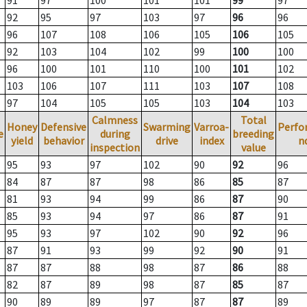
91
97
100
101
101
99
97
92
95
97
103
97
96
96
96
107
108
106
105
106
105
92
103
104
102
99
100
100
96
100
101
110
100
101
102
103
106
107
111
103
107
108
97
104
105
105
103
104
103
Calmness
Total
Honey
Defensive
Swarming
Varroa-
Perfo
e
during
breeding
yield
behavior
drive
index
n
inspection
value
95
93
97
102
90
92
96
84
87
87
98
86
85
87
81
93
94
99
86
87
90
85
93
94
97
86
87
91
95
93
97
102
90
92
96
87
91
93
99
92
90
91
87
87
88
98
87
86
88
82
87
89
98
87
85
87
90
89
89
97
87
87
89