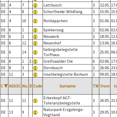
DE
4
7
Lattbusch
3
22.05.
17.
DE
4
8
Schorfheide-Wildfang
3
15.05.
15.
DE
4
10
Rotkäppchen
3
01.06.
01.
DE
6
1
Spiekeroog
2
02.06.
02.
DE
6
2
Neuwerk
2
18.05.
11.
DE
6
12
Neuenhof
3
13.06.
16.
Gebirgsbelegstelle
DE
6
14
3
25.05.
06.
Torfhaus
DE
8
1
2
Greifswalder Oie
6
02.06.
17.
DE
8
3
Dornbusch
2
26.06.
23.
DE
11
3
Inselbelegstelle Borkum
2
09.05.
18.
C
▼
ASSOC
No.
D
Code
Surname
TM
from
t
Erbeskopf AGT-
DE
11
11
3
26.05.
21.
Toleranzbelegstelle
Naturpark Erzgebirge-
DE
13
9
3
29.05.
10.
Vogtland