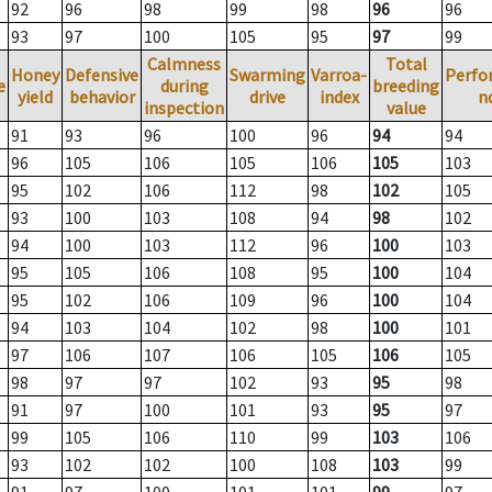
92
96
98
99
98
96
96
93
97
100
105
95
97
99
Calmness
Total
Honey
Defensive
Swarming
Varroa-
Perfo
e
during
breeding
yield
behavior
drive
index
n
inspection
value
91
93
96
100
96
94
94
96
105
106
105
106
105
103
95
102
106
112
98
102
105
93
100
103
108
94
98
102
94
100
103
112
96
100
103
95
105
106
108
95
100
104
95
102
106
109
96
100
104
94
103
104
102
98
100
101
97
106
107
106
105
106
105
98
97
97
102
93
95
98
91
97
100
101
93
95
97
99
105
106
110
99
103
106
93
102
102
100
108
103
99