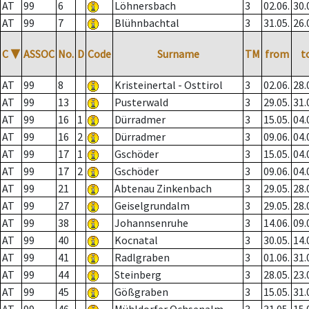
AT
99
6
Löhnersbach
3
02.06.
30.
AT
99
7
Blühnbachtal
3
31.05.
26.
C
▼
ASSOC
No.
D
Code
Surname
TM
from
t
AT
99
8
Kristeinertal - Osttirol
3
02.06.
28.
AT
99
13
Pusterwald
3
29.05.
31.
AT
99
16
1
Dürradmer
3
15.05.
04.
AT
99
16
2
Dürradmer
3
09.06.
04.
AT
99
17
1
Gschöder
3
15.05.
04.
AT
99
17
2
Gschöder
3
09.06.
04.
AT
99
21
Abtenau Zinkenbach
3
29.05.
28.
AT
99
27
Geiselgrundalm
3
29.05.
28.
AT
99
38
Johannsenruhe
3
14.06.
09.
AT
99
40
Kocnatal
3
30.05.
14.
AT
99
41
Radlgraben
3
01.06.
31.
AT
99
44
Steinberg
3
28.05.
23.
AT
99
45
Gößgraben
3
15.05.
31.