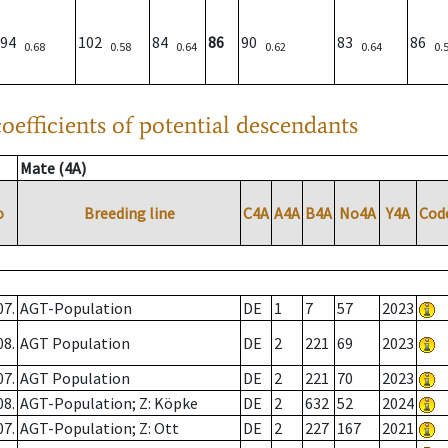
94
102
84
86
90
83
86
0.68
0.58
0.64
0.62
0.64
0.
oefficients of potential descendants
Mate (4A)
o
Breeding line
C4A
A4A
B4A
No4A
Y4A
Cod
07.
AGT-Population
DE
1
7
57
2023
08.
AGT Population
DE
2
221
69
2023
07.
AGT Population
DE
2
221
70
2023
08.
AGT-Population; Z: Köpke
DE
2
632
52
2024
07.
AGT-Population; Z: Ott
DE
2
227
167
2021