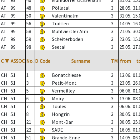
AT
99
46
Mühldorfer Ochsenalm
3
31.05.
15.
AT
99
48
Pöllatal
3
28.05.
31.
AT
99
50
Valentinalm
3
31.05.
15.
AT
99
56
Tratten
3
14.05.
16.
AT
99
58
Mühlviertler Alm
3
21.05.
30.
AT
99
59
Scheiterboden
3
23.05.
15.
AT
99
98
Seetal
3
25.05.
27.
C
▼
ASSOC
No.
D
Code
Surname
TM
from
t
CH
51
1
Bonatchiesse
3
13.06.
01.
CH
51
3
Petit-Mont
3
23.05.
26.
CH
51
5
Vermeilley
3
06.06.
01.
CH
51
6
Moiry
3
13.06.
08.
CH
51
7
Toules
3
06.06.
01.
CH
51
8
Hongrin
3
30.05.
01.
CH
51
21
Mont-Dar
3
30.05.
25.
CH
51
22
SADE
3
16.05.
01.
CH
51
51
Grande-Enne
3
14.05.
06.