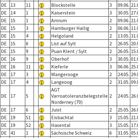
DE
13
11
Blockstelle
3
09.06.
21.
DE
14
1
Kaiserstein
3
30.05.
27.
DE
15
1
Amrum
2
09.06.
21.
DE
15
3
Hamburger Hallig
2
06.06.
11.
DE
15
4
Helgoland
2
13.05.
31.
DE
15
6
List auf Sylt
2
26.05.
20.
DE
15
9
Puan Klent / Sylt
2
26.05.
15.
DE
16
9
Oberhof
3
30.05.
01.
DE
16
11
Kieferle
3
06.06.
25.
DE
17
3
Wangerooge
2
24.05.
29.
DE
17
4
Langeoog
2
31.05.
09.
AGT
DE
17
5
Varroatoleranzbelegstelle
2
24.05.
26.
Norderney (70)
DE
17
6
Juist
2
25.05.
26.
DE
19
51
Eisbachtal
3
15.05.
21.
DE
19
52
Hasental
3
15.05.
17.
DE
41
1
Sächsische Schweiz
6
31.05.
05.