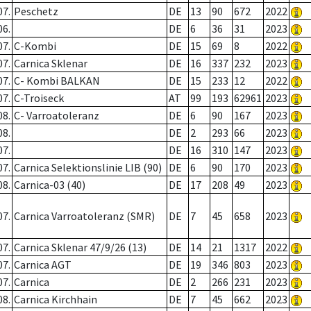
07.
Peschetz
DE
13
90
672
2022
06.
DE
6
36
31
2023
07.
C-Kombi
DE
15
69
8
2022
07.
Carnica Sklenar
DE
16
337
232
2023
07.
C- Kombi BALKAN
DE
15
233
12
2022
07.
C-Troiseck
AT
99
193
62961
2023
08.
C- Varroatoleranz
DE
6
90
167
2023
08.
DE
2
293
66
2023
07.
DE
16
310
147
2023
07.
Carnica Selektionslinie LIB (90)
DE
6
90
170
2023
08.
Carnica-03 (40)
DE
17
208
49
2023
07.
Carnica Varroatoleranz (SMR)
DE
7
45
658
2023
07.
Carnica Sklenar 47/9/26 (13)
DE
14
21
1317
2022
07.
Carnica AGT
DE
19
346
803
2023
07.
Carnica
DE
2
266
231
2023
08.
Carnica Kirchhain
DE
7
45
662
2023