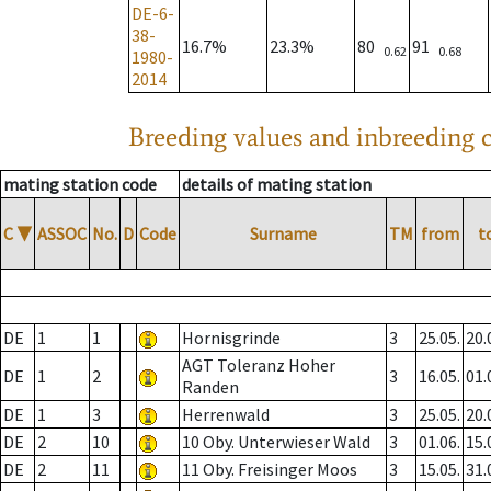
DE-6-
38-
16.7%
23.3%
80
91
0.62
0.68
1980-
2014
Breeding values and inbreeding c
mating station code
details of mating station
C
▼
ASSOC
No.
D
Code
Surname
TM
from
t
DE
1
1
Hornisgrinde
3
25.05.
20.
AGT Toleranz Hoher
DE
1
2
3
16.05.
01.
Randen
DE
1
3
Herrenwald
3
25.05.
20.
DE
2
10
10 Oby. Unterwieser Wald
3
01.06.
15.
DE
2
11
11 Oby. Freisinger Moos
3
15.05.
31.