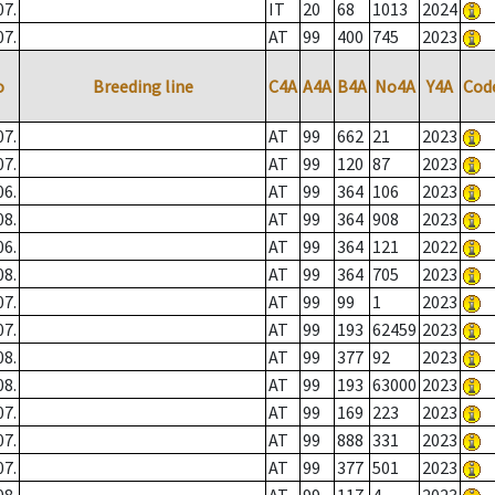
07.
IT
20
68
1013
2024
07.
AT
99
400
745
2023
o
Breeding line
C4A
A4A
B4A
No4A
Y4A
Cod
07.
AT
99
662
21
2023
07.
AT
99
120
87
2023
06.
AT
99
364
106
2023
08.
AT
99
364
908
2023
06.
AT
99
364
121
2022
08.
AT
99
364
705
2023
07.
AT
99
99
1
2023
07.
AT
99
193
62459
2023
08.
AT
99
377
92
2023
08.
AT
99
193
63000
2023
07.
AT
99
169
223
2023
07.
AT
99
888
331
2023
07.
AT
99
377
501
2023