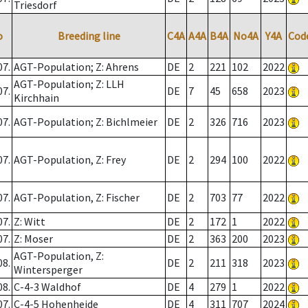
Triesdorf
o
Breeding line
C4A
A4A
B4A
No4A
Y4A
Cod
07.
AGT-Population; Z: Ahrens
DE
2
221
102
2022
AGT-Population; Z: LLH
07.
DE
7
45
658
2023
Kirchhain
07.
AGT-Population; Z: Bichlmeier
DE
2
326
716
2023
07.
AGT-Population, Z: Frey
DE
2
294
100
2022
07.
AGT-Population, Z: Fischer
DE
2
703
77
2022
07.
Z: Witt
DE
2
172
1
2022
07.
Z: Moser
DE
2
363
200
2023
AGT-Population, Z:
08.
DE
2
211
318
2023
Wintersperger
08.
C-4-3 Waldhof
DE
4
279
1
2022
07.
C-4-5 Hohenheide
DE
4
311
707
2024