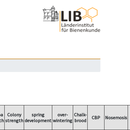
oa
Colony
spring
over-
Chalk-
CBP
Nosemosis
th
strength
development
wintering
brood