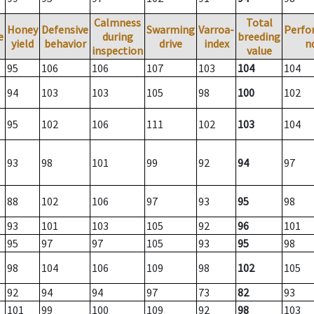
Calmness
Total
Honey
Defensive
Swarming
Varroa-
Perfo
e
during
breeding
yield
behavior
drive
index
n
inspection
value
95
106
106
107
103
104
104
94
103
103
105
98
100
102
95
102
106
111
102
103
104
93
98
101
99
92
94
97
88
102
106
97
93
95
98
93
101
103
105
92
96
101
95
97
97
105
93
95
98
98
104
106
109
98
102
105
92
94
94
97
73
82
93
101
99
100
109
92
98
103