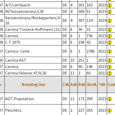
07.
4/7/Lattbusch
DE
4
301
163
2023
08.
90/Varoatoleranz/LIB
DE
4
306
51
2023
Varoatoleranz/Rotkäppchen/4-
08.
DE
4
307
124
2024
10
08.
Carnica Troiseck Hoffmann (21)
DE
6
36
31
2023
08.
Carnica
DE
6
1
736
2023
08.
C-T 1075
DE
6
198
42
2023
07.
Carnica -Celle
DE
6
1
2786
2022
06.
Carnica AGT
DE
15
252
1
2023
07.
Carnica
DE
6
90
146
2023
07.
Carnica Sklenar 47/9/26
DE
11
3
60
2022
o
Breeding line
C4A
A4A
B4A
No4A
Y4A
Cod
07.
AGT-Population
DE
11
171
309
2023
07.
Peschetz
DE
2
227
355
2023