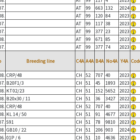
08.
AT
99
117
4
2023
07.
AT
99
663
132
2024
08.
AT
99
120
84
2023
07.
AT
99
117
38
2023
07.
AT
99
377
23
2023
08.
AT
99
671
85
2023
07.
AT
99
377
74
2023
o
Breeding line
C4A
A4A
B4A
No4A
Y4A
Cod
08.
CRP/48
CH
52
707
40
2023
07.
B20F1/3
CH
51
45
1893
2023
08.
KT02/23
CH
51
152
5652
2022
08.
B20x30 / 11
CH
51
36
3427
2022
08.
CRP/48
CH
52
707
40
2023
08.
KL 14 / 50
CH
51
91
4677
2023
07.
S91
CH
51
78
9810
2023
08.
GB10 / 22
CH
51
206
903
2024
06.
01P / 6
CH
51
10
4636
2023