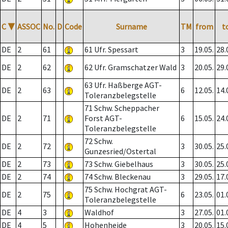
C
▼
ASSOC
No.
D
Code
Surname
TM
from
t
DE
2
61
61 Ufr. Spessart
3
19.05.
28.
DE
2
62
62 Ufr. Gramschatzer Wald
3
20.05.
29.
63 Ufr. Haßberge AGT-
DE
2
63
6
12.05.
14.
Toleranzbelegstelle
71 Schw. Scheppacher
DE
2
71
Forst AGT-
6
15.05.
24.
Toleranzbelegstelle
72 Schw.
DE
2
72
3
30.05.
25.
Gunzesried/Ostertal
DE
2
73
73 Schw. Giebelhaus
3
30.05.
25.
DE
2
74
74 Schw. Bleckenau
3
29.05.
17.
75 Schw. Hochgrat AGT-
DE
2
75
6
23.05.
01.
Toleranzbelegstelle
DE
4
3
Waldhof
3
27.05.
01.
DE
4
5
Hohenheide
3
20.05.
15.