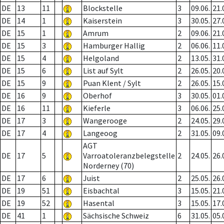
DE
13
11
Blockstelle
3
09.06.
21.
DE
14
1
Kaiserstein
3
30.05.
27.
DE
15
1
Amrum
2
09.06.
21.
DE
15
3
Hamburger Hallig
2
06.06.
11.
DE
15
4
Helgoland
2
13.05.
31.
DE
15
6
List auf Sylt
2
26.05.
20.
DE
15
9
Puan Klent / Sylt
2
26.05.
15.
DE
16
9
Oberhof
3
30.05.
01.
DE
16
11
Kieferle
3
06.06.
25.
DE
17
3
Wangerooge
2
24.05.
29.
DE
17
4
Langeoog
2
31.05.
09.
AGT
DE
17
5
Varroatoleranzbelegstelle
2
24.05.
26.
Norderney (70)
DE
17
6
Juist
2
25.05.
26.
DE
19
51
Eisbachtal
3
15.05.
21.
DE
19
52
Hasental
3
15.05.
17.
DE
41
1
Sächsische Schweiz
6
31.05.
05.