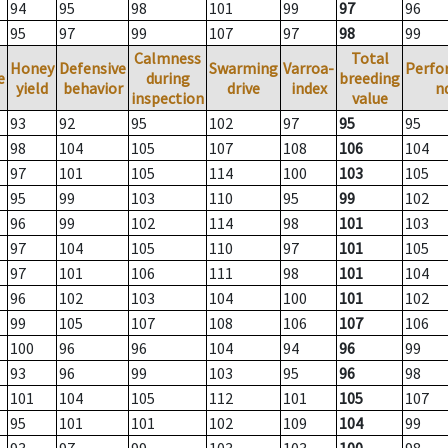
94
95
98
101
99
97
96
95
97
99
107
97
98
99
Calmness
Total
Honey
Defensive
Swarming
Varroa-
Perfo
e
during
breeding
yield
behavior
drive
index
n
inspection
value
93
92
95
102
97
95
95
98
104
105
107
108
106
104
97
101
105
114
100
103
105
95
99
103
110
95
99
102
96
99
102
114
98
101
103
97
104
105
110
97
101
105
97
101
106
111
98
101
104
96
102
103
104
100
101
102
99
105
107
108
106
107
106
100
96
96
104
94
96
99
93
96
99
103
95
96
98
101
104
105
112
101
105
107
95
101
101
102
109
104
99