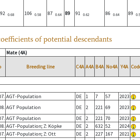
92
106
87
89
91
86
89
0.68
0.58
0.64
0.62
0.64
0.
oefficients of potential descendants
Mate (4A)
o
Breeding line
C4A
A4A
B4A
No4A
Y4A
Cod
07.
AGT-Population
DE
1
7
57
2023
08.
AGT Population
DE
2
221
69
2023
07.
AGT Population
DE
2
221
70
2023
08.
AGT-Population; Z: Köpke
DE
2
632
52
2024
07.
AGT-Population; Z: Ott
DE
2
227
167
2021