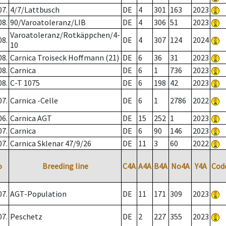
07.
4/7/Lattbusch
DE
4
301
163
2023
08.
90/Varoatoleranz/LIB
DE
4
306
51
2023
Varoatoleranz/Rotkäppchen/4-
08.
DE
4
307
124
2024
10
08.
Carnica Troiseck Hoffmann (21)
DE
6
36
31
2023
08.
Carnica
DE
6
1
736
2023
08.
C-T 1075
DE
6
198
42
2023
07.
Carnica -Celle
DE
6
1
2786
2022
06.
Carnica AGT
DE
15
252
1
2023
07.
Carnica
DE
6
90
146
2023
07.
Carnica Sklenar 47/9/26
DE
11
3
60
2022
o
Breeding line
C4A
A4A
B4A
No4A
Y4A
Cod
07.
AGT-Population
DE
11
171
309
2023
07.
Peschetz
DE
2
227
355
2023