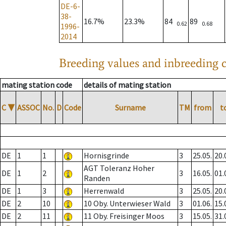
DE-6-
38-
16.7%
23.3%
84
89
0.62
0.68
1996-
2014
Breeding values and inbreeding c
mating station code
details of mating station
C
▼
ASSOC
No.
D
Code
Surname
TM
from
t
DE
1
1
Hornisgrinde
3
25.05.
20.
AGT Toleranz Hoher
DE
1
2
3
16.05.
01.
Randen
DE
1
3
Herrenwald
3
25.05.
20.
DE
2
10
10 Oby. Unterwieser Wald
3
01.06.
15.
DE
2
11
11 Oby. Freisinger Moos
3
15.05.
31.