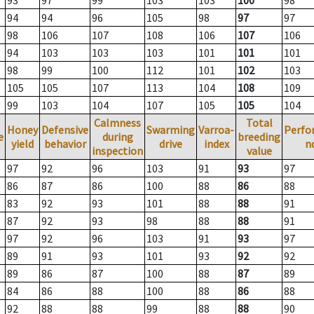
93
97
99
103
103
100
98
94
94
96
105
98
97
97
98
106
107
108
106
107
106
94
103
103
103
101
101
101
98
99
100
112
101
102
103
105
105
107
113
104
108
109
99
103
104
107
105
105
104
Calmness
Total
Honey
Defensive
Swarming
Varroa-
Perfo
e
during
breeding
yield
behavior
drive
index
n
inspection
value
97
92
96
103
91
93
97
86
87
86
100
88
86
88
83
92
93
101
88
88
91
87
92
93
98
88
88
91
97
92
96
103
91
93
97
89
91
93
101
93
92
92
89
86
87
100
88
87
89
84
86
88
100
88
86
88
92
88
88
99
88
88
90