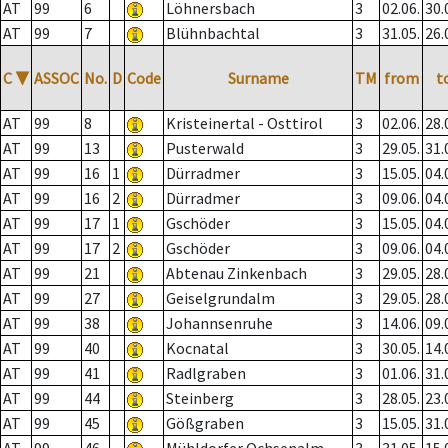
AT
99
6
Löhnersbach
3
02.06.
30.
AT
99
7
Blühnbachtal
3
31.05.
26.
C
▼
ASSOC
No.
D
Code
Surname
TM
from
t
AT
99
8
Kristeinertal - Osttirol
3
02.06.
28.
AT
99
13
Pusterwald
3
29.05.
31.
AT
99
16
1
Dürradmer
3
15.05.
04.
AT
99
16
2
Dürradmer
3
09.06.
04.
AT
99
17
1
Gschöder
3
15.05.
04.
AT
99
17
2
Gschöder
3
09.06.
04.
AT
99
21
Abtenau Zinkenbach
3
29.05.
28.
AT
99
27
Geiselgrundalm
3
29.05.
28.
AT
99
38
Johannsenruhe
3
14.06.
09.
AT
99
40
Kocnatal
3
30.05.
14.
AT
99
41
Radlgraben
3
01.06.
31.
AT
99
44
Steinberg
3
28.05.
23.
AT
99
45
Gößgraben
3
15.05.
31.