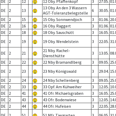
DE
2
12
12 Oby. Pfaffenkopf
3
27.05.
01.
13 Oby. An den 3 Wassern
DE
2
13
6
30.05.
01.
AGT-Toleranzbelegstelle
DE
2
15
15 Oby. Sonnwendjoch
3
01.06.
20.
DE
2
16
16 Oby. Raggert
3
01.06.
01.
DE
2
18
18 Oby. Sauschütt
3
16.05.
01.
DE
2
19
19 Oby. Wendelstein
3
22.05.
31.
21 Nby. Rachel-
DE
2
21
3
13.05.
08.
Diensthütte
DE
2
22
22 Nby Bramandlberg
3
09.05.
25.
DE
2
23
23 Nby Königswald
3
29.04.
15.
DE
2
24
24 Nby Schellenberg
3
09.05.
25.
DE
2
33
33 Opf. Am Kühweiher
3
12.05.
10.
DE
2
41
41 Ofr. Michaelsgraben
3
16.05.
25.
DE
2
43
43 Ofr. Bodenwiese
3
12.05.
14.
DE
2
44
44 Ofr. Hufeisen
3
22.05.
28.
DE
2
51
51 Mfr. Tiergarten
3
06.05.
31.