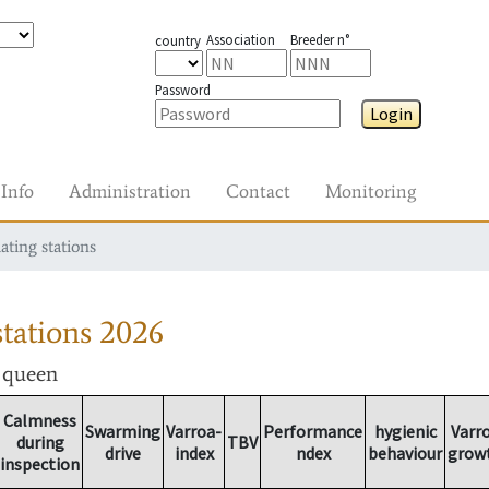
Association
Breeder n°
country
Password
Login
Info
Administration
Contact
Monitoring
ating stations
tations
2026
r queen
Calmness
Swarming
Varroa-
Performance
hygienic
Varr
during
TBV
drive
index
ndex
behaviour
grow
inspection