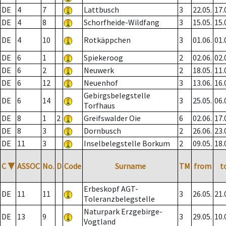
DE
4
7
Lattbusch
3
22.05.
17.
DE
4
8
Schorfheide-Wildfang
3
15.05.
15.
DE
4
10
Rotkäppchen
3
01.06.
01.
DE
6
1
Spiekeroog
2
02.06.
02.
DE
6
2
Neuwerk
2
18.05.
11.
DE
6
12
Neuenhof
3
13.06.
16.
Gebirgsbelegstelle
DE
6
14
3
25.05.
06.
Torfhaus
DE
8
1
2
Greifswalder Oie
6
02.06.
17.
DE
8
3
Dornbusch
2
26.06.
23.
DE
11
3
Inselbelegstelle Borkum
2
09.05.
18.
C
▼
ASSOC
No.
D
Code
Surname
TM
from
t
Erbeskopf AGT-
DE
11
11
3
26.05.
21.
Toleranzbelegstelle
Naturpark Erzgebirge-
DE
13
9
3
29.05.
10.
Vogtland