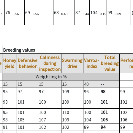
76
69
68
87
104
99
57
0.56
0.56
0.49
0.44
0.15
0.09
Breeding values
Calmness
Total
Honey
Defensive
Swarming
Varroa-
Perfo
e
during
breeding
yield
behavior
drive
index
n
inspection
value
Weighting in %
15
15
15
15
40
--
95
97
97
109
96
98
99
93
101
100
109
100
101
101
95
101
100
110
100
101
102
98
105
107
109
104
106
106
91
101
102
102
89
94
99