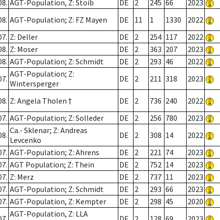
08.
AGT-Population, Z: Stoib
DE
2
245
66
2023
08.
AGT-Population; Z: FZ Mayen
DE
11
1
1330
2022
07.
Z: Deller
DE
2
254
117
2022
08.
Z: Moser
DE
2
363
207
2023
08.
AGT-Population; Z: Schmidt
DE
2
293
46
2022
AGT-Population; Z:
07.
DE
2
211
318
2023
Wintersperger
08.
Z: Angela Tholen †
DE
2
736
240
2022
07.
AGT-Population; Z: Solleder
DE
2
256
780
2023
Ca.- Sklenar; Z: Andreas
08.
DE
2
308
14
2022
Levcenko
07.
AGT-Population; Z: Ahrens
DE
2
221
74
2023
07.
AGT Population; Z: Thein
DE
2
752
14
2023
07.
Z: Merz
DE
2
737
11
2023
07.
AGT-Population; Z: Schmidt
DE
2
293
66
2023
07.
AGT-Population, Z: Kempter
DE
2
298
45
2020
AGT-Population, Z: LLA
07.
DE
2
128
69
2023