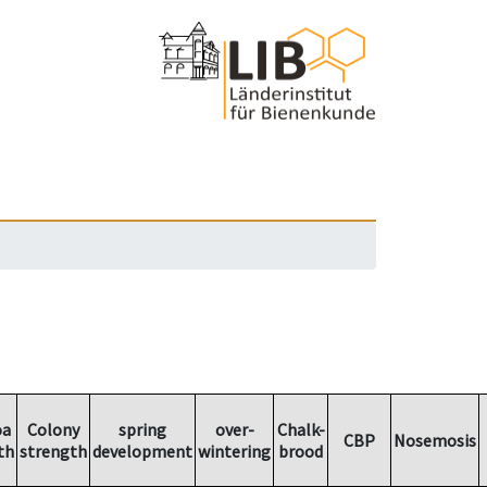
oa
Colony
spring
over-
Chalk-
CBP
Nosemosis
th
strength
development
wintering
brood