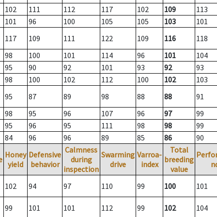
102
111
112
117
102
109
113
101
96
100
105
105
103
101
117
109
111
122
109
116
118
98
100
101
114
96
101
104
95
90
92
101
93
92
93
98
100
102
112
100
102
103
95
87
89
98
88
88
91
98
95
96
107
96
97
99
95
96
95
111
98
98
99
84
96
96
89
85
86
90
Calmness
Total
Honey
Defensive
Swarming
Varroa-
Perfo
e
during
breeding
yield
behavior
drive
index
n
inspection
value
102
94
97
110
99
100
101
99
101
101
112
99
102
104