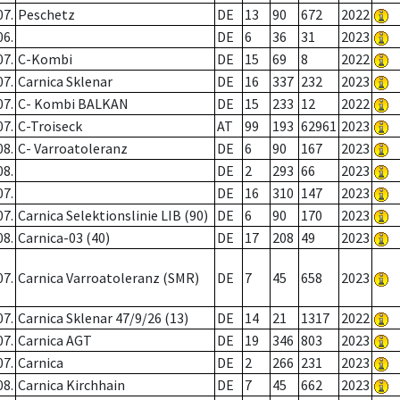
07.
Peschetz
DE
13
90
672
2022
06.
DE
6
36
31
2023
07.
C-Kombi
DE
15
69
8
2022
07.
Carnica Sklenar
DE
16
337
232
2023
07.
C- Kombi BALKAN
DE
15
233
12
2022
07.
C-Troiseck
AT
99
193
62961
2023
08.
C- Varroatoleranz
DE
6
90
167
2023
08.
DE
2
293
66
2023
07.
DE
16
310
147
2023
07.
Carnica Selektionslinie LIB (90)
DE
6
90
170
2023
08.
Carnica-03 (40)
DE
17
208
49
2023
07.
Carnica Varroatoleranz (SMR)
DE
7
45
658
2023
07.
Carnica Sklenar 47/9/26 (13)
DE
14
21
1317
2022
07.
Carnica AGT
DE
19
346
803
2023
07.
Carnica
DE
2
266
231
2023
08.
Carnica Kirchhain
DE
7
45
662
2023