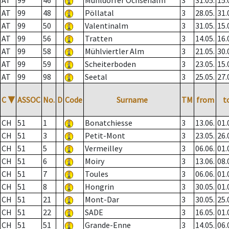
AT
99
46
Mühldorfer Ochsenalm
3
31.05.
15.
AT
99
48
Pöllatal
3
28.05.
31.
AT
99
50
Valentinalm
3
31.05.
15.
AT
99
56
Tratten
3
14.05.
16.
AT
99
58
Mühlviertler Alm
3
21.05.
30.
AT
99
59
Scheiterboden
3
23.05.
15.
AT
99
98
Seetal
3
25.05.
27.
C
▼
ASSOC
No.
D
Code
Surname
TM
from
t
CH
51
1
Bonatchiesse
3
13.06.
01.
CH
51
3
Petit-Mont
3
23.05.
26.
CH
51
5
Vermeilley
3
06.06.
01.
CH
51
6
Moiry
3
13.06.
08.
CH
51
7
Toules
3
06.06.
01.
CH
51
8
Hongrin
3
30.05.
01.
CH
51
21
Mont-Dar
3
30.05.
25.
CH
51
22
SADE
3
16.05.
01.
CH
51
51
Grande-Enne
3
14.05.
06.