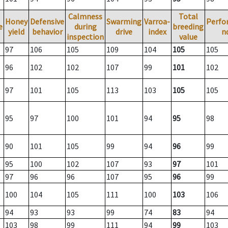
Calmness
Total
Honey
Defensive
Swarming
Varroa-
Perfo
e
during
breeding
yield
behavior
drive
index
n
inspection
value
97
106
105
109
104
105
105
96
102
102
107
99
101
102
97
101
105
113
103
105
105
95
97
100
101
94
95
98
90
101
105
99
94
96
99
95
100
102
107
93
97
101
97
96
96
107
95
96
99
100
104
105
111
100
103
106
94
93
93
99
74
83
94
103
98
99
111
94
99
103