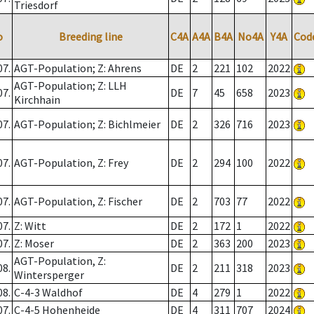
Triesdorf
o
Breeding line
C4A
A4A
B4A
No4A
Y4A
Cod
07.
AGT-Population; Z: Ahrens
DE
2
221
102
2022
AGT-Population; Z: LLH
07.
DE
7
45
658
2023
Kirchhain
07.
AGT-Population; Z: Bichlmeier
DE
2
326
716
2023
07.
AGT-Population, Z: Frey
DE
2
294
100
2022
07.
AGT-Population, Z: Fischer
DE
2
703
77
2022
07.
Z: Witt
DE
2
172
1
2022
07.
Z: Moser
DE
2
363
200
2023
AGT-Population, Z:
08.
DE
2
211
318
2023
Wintersperger
08.
C-4-3 Waldhof
DE
4
279
1
2022
07.
C-4-5 Hohenheide
DE
4
311
707
2024