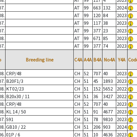
08.
AT
99
117
4
2023
07.
AT
99
663
132
2024
08.
AT
99
120
84
2023
07.
AT
99
117
38
2023
07.
AT
99
377
23
2023
08.
AT
99
671
85
2023
07.
AT
99
377
74
2023
o
Breeding line
C4A
A4A
B4A
No4A
Y4A
Cod
08.
CRP/48
CH
52
707
40
2023
07.
B20F1/3
CH
51
45
1893
2023
08.
KT02/23
CH
51
152
5652
2022
08.
B20x30 / 11
CH
51
36
3427
2022
08.
CRP/48
CH
52
707
40
2023
08.
KL 14 / 50
CH
51
91
4677
2023
07.
S91
CH
51
78
9810
2023
08.
GB10 / 22
CH
51
206
903
2024
06.
01P / 6
CH
51
10
4636
2023