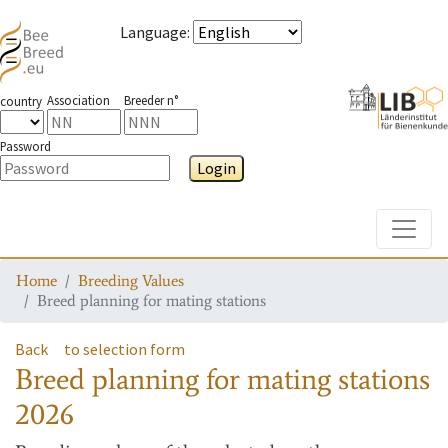
Language
:
Association
Breeder n°
country
Password
Login
Toggle
Home
Breeding Values
Breed planning for mating stations
Back
to selection form
Breed planning for mating stations
2026