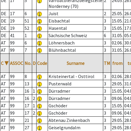
DE
17
5
Varroatoleranzbelegstelle
2
24.05.
26.
Norderney (70)
DE
17
6
Juist
2
25.05.
26.
DE
19
51
Eisbachtal
3
15.05.
21.
DE
19
52
Hasental
3
15.05.
17.
DE
41
1
Sächsische Schweiz
6
31.05.
05.
AT
99
6
Löhnersbach
3
02.06.
30.
AT
99
7
Blühnbachtal
3
31.05.
26.
C
▼
ASSOC
No.
D
Code
Surname
TM
from
t
AT
99
8
Kristeinertal - Osttirol
3
02.06.
28.
AT
99
13
Pusterwald
3
29.05.
31.
AT
99
16
1
Dürradmer
3
15.05.
04.
AT
99
16
2
Dürradmer
3
09.06.
04.
AT
99
17
1
Gschöder
3
15.05.
04.
AT
99
17
2
Gschöder
3
09.06.
04.
AT
99
21
Abtenau Zinkenbach
3
29.05.
28.
AT
99
27
Geiselgrundalm
3
29.05.
28.