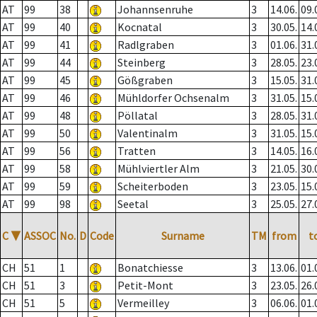
AT
99
38
Johannsenruhe
3
14.06.
09.
AT
99
40
Kocnatal
3
30.05.
14.
AT
99
41
Radlgraben
3
01.06.
31.
AT
99
44
Steinberg
3
28.05.
23.
AT
99
45
Gößgraben
3
15.05.
31.
AT
99
46
Mühldorfer Ochsenalm
3
31.05.
15.
AT
99
48
Pöllatal
3
28.05.
31.
AT
99
50
Valentinalm
3
31.05.
15.
AT
99
56
Tratten
3
14.05.
16.
AT
99
58
Mühlviertler Alm
3
21.05.
30.
AT
99
59
Scheiterboden
3
23.05.
15.
AT
99
98
Seetal
3
25.05.
27.
C
▼
ASSOC
No.
D
Code
Surname
TM
from
t
CH
51
1
Bonatchiesse
3
13.06.
01.
CH
51
3
Petit-Mont
3
23.05.
26.
CH
51
5
Vermeilley
3
06.06.
01.