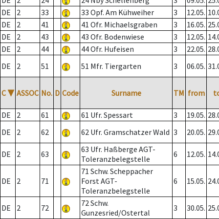
DE
2
24
24 Nby Schellenberg
3
09.05.
25.
DE
2
33
33 Opf. Am Kühweiher
3
12.05.
10.
DE
2
41
41 Ofr. Michaelsgraben
3
16.05.
25.
DE
2
43
43 Ofr. Bodenwiese
3
12.05.
14.
DE
2
44
44 Ofr. Hufeisen
3
22.05.
28.
DE
2
51
51 Mfr. Tiergarten
3
06.05.
31.
C
▼
ASSOC
No.
D
Code
Surname
TM
from
t
DE
2
61
61 Ufr. Spessart
3
19.05.
28.
DE
2
62
62 Ufr. Gramschatzer Wald
3
20.05.
29.
63 Ufr. Haßberge AGT-
DE
2
63
6
12.05.
14.
Toleranzbelegstelle
71 Schw. Scheppacher
DE
2
71
Forst AGT-
6
15.05.
24.
Toleranzbelegstelle
72 Schw.
DE
2
72
3
30.05.
25.
Gunzesried/Ostertal