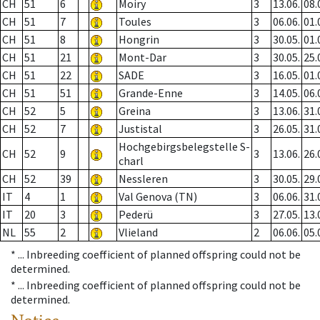
CH
51
6
Moiry
3
13.06.
08.
CH
51
7
Toules
3
06.06.
01.
CH
51
8
Hongrin
3
30.05.
01.
CH
51
21
Mont-Dar
3
30.05.
25.
CH
51
22
SADE
3
16.05.
01.
CH
51
51
Grande-Enne
3
14.05.
06.
CH
52
5
Greina
3
13.06.
31.
CH
52
7
Justistal
3
26.05.
31.
Hochgebirgsbelegstelle S-
CH
52
9
3
13.06.
26.
charl
CH
52
39
Nessleren
3
30.05.
29.
IT
4
1
Val Genova (TN)
3
06.06.
31.
IT
20
3
Pederü
3
27.05.
13.
NL
55
2
Vlieland
2
06.06.
05.
* ...
Inbreeding coefficient of planned offspring could not be
determined.
* ...
Inbreeding coefficient of planned offspring could not be
determined.