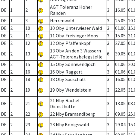
AGT Toleranz Hoher
DE
1
2
3
16.05.
01.
Randen
DE
1
3
Herrenwald
3
25.05.
20.
DE
2
10
10 Oby. Unterwieser Wald
3
01.06.
15.
DE
2
11
11 Oby. Freisinger Moos
3
15.05.
31.
DE
2
12
12 Oby. Pfaffenkopf
3
27.05.
01.
13 Oby. An den 3 Wassern
DE
2
13
6
30.05.
01.
AGT-Toleranzbelegstelle
DE
2
15
15 Oby. Sonnwendjoch
3
01.06.
20.
DE
2
16
16 Oby. Raggert
3
01.06.
01.
DE
2
18
18 Oby. Sauschütt
3
16.05.
01.
DE
2
19
19 Oby. Wendelstein
3
22.05.
31.
21 Nby. Rachel-
DE
2
21
3
13.05.
08.
Diensthütte
DE
2
22
22 Nby Bramandlberg
3
09.05.
25.
DE
2
23
23 Nby Königswald
3
29.04.
15.