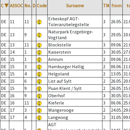
C
▼
ASSOC
No.
D
Code
Surname
TM
from
t
Erbeskopf AGT-
DE
11
11
3
26.05.
21.
Toleranzbelegstelle
Naturpark Erzgebirge-
DE
13
9
3
29.05.
10.
Vogtland
DE
13
11
Blockstelle
3
09.06.
21.
DE
14
1
Kaiserstein
3
30.05.
27.
DE
15
1
Amrum
2
09.06.
21.
DE
15
3
Hamburger Hallig
2
06.06.
11.
DE
15
4
Helgoland
2
13.05.
31.
DE
15
6
List auf Sylt
2
26.05.
20.
DE
15
9
Puan Klent / Sylt
2
26.05.
15.
DE
16
9
Oberhof
3
30.05.
01.
DE
16
11
Kieferle
3
06.06.
25.
DE
17
3
Wangerooge
2
24.05.
29.
DE
17
4
Langeoog
2
31.05.
09.
AGT