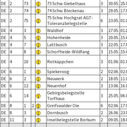
DE
2
73
73 Schw. Giebelhaus
3
30.05.
25.
DE
2
74
74 Schw. Bleckenau
3
29.05.
17.
75 Schw. Hochgrat AGT-
DE
2
75
6
23.05.
01.
Toleranzbelegstelle
DE
4
3
Waldhof
3
27.05.
01.
DE
4
5
Hohenheide
3
20.05.
15.
DE
4
7
Lattbusch
3
22.05.
17.
DE
4
8
Schorfheide-Wildfang
3
15.05.
15.
DE
4
10
Rotkäppchen
3
01.06.
01.
DE
6
1
Spiekeroog
2
02.06.
02.
DE
6
2
Neuwerk
2
18.05.
11.
DE
6
12
Neuenhof
3
13.06.
16.
Gebirgsbelegstelle
DE
6
14
3
25.05.
06.
Torfhaus
DE
8
1
2
Greifswalder Oie
6
02.06.
17.
DE
8
3
Dornbusch
2
26.06.
23.
DE
11
3
Inselbelegstelle Borkum
2
09.05.
18.