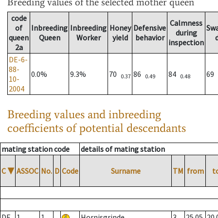
Breeding values
of the selected mother queen
code
Calmness
of
Inbreeding
Inbreeding
Honey
Defensive
Sw
during
queen
Queen
Worker
yield
behavior
inspection
2a
DE-6-
88-
0.0%
9.3%
70
86
84
69
0.37
0.49
0.48
10-
2004
Breeding values and inbreeding
coefficients of potential descendants
mating station code
details of mating station
C
▼
ASSOC
No.
D
Code
Surname
TM
from
t
DE
1
1
Hornisgrinde
3
25.05.
20.