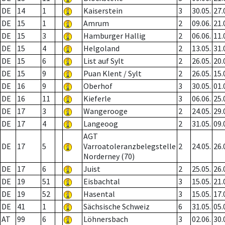
DE
14
1
Kaiserstein
3
30.05.
27.
DE
15
1
Amrum
2
09.06.
21.
DE
15
3
Hamburger Hallig
2
06.06.
11.
DE
15
4
Helgoland
2
13.05.
31.
DE
15
6
List auf Sylt
2
26.05.
20.
DE
15
9
Puan Klent / Sylt
2
26.05.
15.
DE
16
9
Oberhof
3
30.05.
01.
DE
16
11
Kieferle
3
06.06.
25.
DE
17
3
Wangerooge
2
24.05.
29.
DE
17
4
Langeoog
2
31.05.
09.
AGT
DE
17
5
Varroatoleranzbelegstelle
2
24.05.
26.
Norderney (70)
DE
17
6
Juist
2
25.05.
26.
DE
19
51
Eisbachtal
3
15.05.
21.
DE
19
52
Hasental
3
15.05.
17.
DE
41
1
Sächsische Schweiz
6
31.05.
05.
AT
99
6
Löhnersbach
3
02.06.
30.