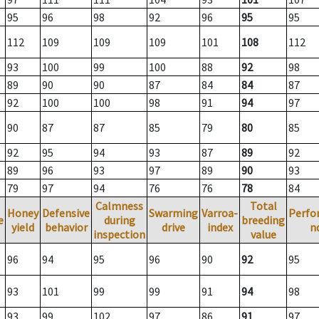
95
96
98
92
96
95
95
112
109
109
109
101
108
112
93
100
99
100
88
92
98
89
90
90
87
84
84
87
92
100
100
98
91
94
97
90
87
87
85
79
80
85
92
95
94
93
87
89
92
89
96
93
97
89
90
93
79
97
94
76
76
78
84
Calmness
Total
Honey
Defensive
Swarming
Varroa-
Perfo
e
during
breeding
yield
behavior
drive
index
n
inspection
value
96
94
95
96
90
92
95
93
101
99
99
91
94
98
93
99
102
97
86
91
97