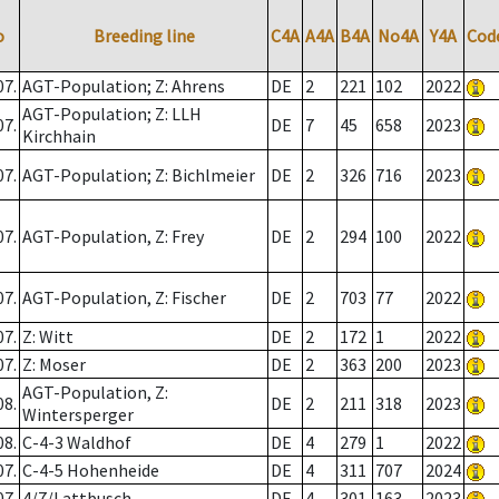
o
Breeding line
C4A
A4A
B4A
No4A
Y4A
Cod
07.
AGT-Population; Z: Ahrens
DE
2
221
102
2022
AGT-Population; Z: LLH
07.
DE
7
45
658
2023
Kirchhain
07.
AGT-Population; Z: Bichlmeier
DE
2
326
716
2023
07.
AGT-Population, Z: Frey
DE
2
294
100
2022
07.
AGT-Population, Z: Fischer
DE
2
703
77
2022
07.
Z: Witt
DE
2
172
1
2022
07.
Z: Moser
DE
2
363
200
2023
AGT-Population, Z:
08.
DE
2
211
318
2023
Wintersperger
08.
C-4-3 Waldhof
DE
4
279
1
2022
07.
C-4-5 Hohenheide
DE
4
311
707
2024
07.
4/7/Lattbusch
DE
4
301
163
2023