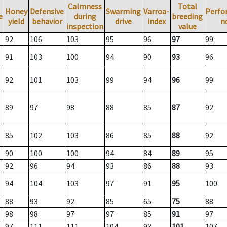
Calmness
Total
Honey
Defensive
Swarming
Varroa-
Perfo
e
during
breeding
yield
behavior
drive
index
n
inspection
value
92
106
103
95
96
97
99
91
103
100
94
90
93
96
92
101
103
99
94
96
99
89
97
98
88
85
87
92
85
102
103
86
85
88
92
90
100
100
94
84
89
95
92
96
94
93
86
88
93
94
104
103
97
91
95
100
88
93
92
85
65
75
88
98
98
97
97
85
91
97
97
111
111
104
93
101
107