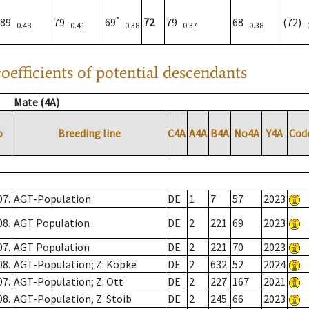
*
89
79
69
72
79
68
(72)
0.48
0.41
0.38
0.37
0.38
oefficients of potential descendants
Mate (4A)
o
Breeding line
C4A
A4A
B4A
No4A
Y4A
Cod
07.
AGT-Population
DE
1
7
57
2023
08.
AGT Population
DE
2
221
69
2023
07.
AGT Population
DE
2
221
70
2023
08.
AGT-Population; Z: Köpke
DE
2
632
52
2024
07.
AGT-Population; Z: Ott
DE
2
227
167
2021
08.
AGT-Population, Z: Stoib
DE
2
245
66
2023