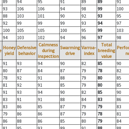
89
94
95
91
89
89
91
93
106
106
94
98
99
100
88
103
101
90
92
93
95
92
99
99
99
93
94
97
100
105
105
100
95
99
103
94
103
102
94
96
97
98
Calmness
Total
Honey
Defensive
Swarming
Varroa-
Perfo
e
during
breeding
yield
behavior
drive
index
n
inspection
value
91
93
94
90
82
85
90
80
87
84
87
79
78
82
78
92
91
88
79
80
85
81
92
91
85
79
80
85
91
93
94
90
82
85
90
83
91
91
88
84
83
86
83
86
85
87
79
79
83
79
86
86
87
79
78
81
86
88
86
85
80
79
84
81
95
93
89
91
88
88