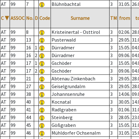
AT
99
7
Blühnbachtal
3
31.05.
26.
C
▼
ASSOC
No.
D
Code
Surname
TM
from
t
AT
99
8
Kristeinertal - Osttirol
3
02.06.
28.
AT
99
13
Pusterwald
3
29.05.
31.
AT
99
16
1
Dürradmer
3
15.05.
04.
AT
99
16
2
Dürradmer
3
09.06.
04.
AT
99
17
1
Gschöder
3
15.05.
04.
AT
99
17
2
Gschöder
3
09.06.
04.
AT
99
21
Abtenau Zinkenbach
3
29.05.
28.
AT
99
27
Geiselgrundalm
3
29.05.
28.
AT
99
38
Johannsenruhe
3
14.06.
09.
AT
99
40
Kocnatal
3
30.05.
14.
AT
99
41
Radlgraben
3
01.06.
31.
AT
99
44
Steinberg
3
28.05.
23.
AT
99
45
Gößgraben
3
15.05.
31.
AT
99
46
Mühldorfer Ochsenalm
3
31.05.
15.