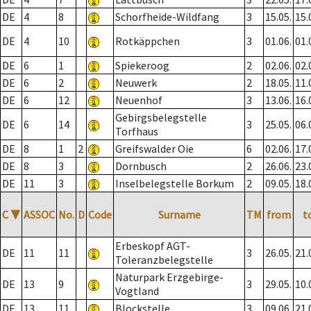
DE
4
8
Schorfheide-Wildfang
3
15.05.
15.
DE
4
10
Rotkäppchen
3
01.06.
01.
DE
6
1
Spiekeroog
2
02.06.
02.
DE
6
2
Neuwerk
2
18.05.
11.
DE
6
12
Neuenhof
3
13.06.
16.
Gebirgsbelegstelle
DE
6
14
3
25.05.
06.
Torfhaus
DE
8
1
2
Greifswalder Oie
6
02.06.
17.
DE
8
3
Dornbusch
2
26.06.
23.
DE
11
3
Inselbelegstelle Borkum
2
09.05.
18.
C
▼
ASSOC
No.
D
Code
Surname
TM
from
t
Erbeskopf AGT-
DE
11
11
3
26.05.
21.
Toleranzbelegstelle
Naturpark Erzgebirge-
DE
13
9
3
29.05.
10.
Vogtland
DE
13
11
Blockstelle
3
09.06.
21.