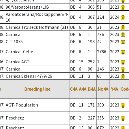
08.
90/Varoatoleranz/LIB
DE
4
306
51
2023
Varoatoleranz/Rotkäppchen/4-
08.
DE
4
307
124
2024
10
08.
Carnica Troiseck Hoffmann (21)
DE
6
36
31
2023
08.
Carnica
DE
6
1
736
2023
08.
C-T 1075
DE
6
198
42
2023
07.
Carnica -Celle
DE
6
1
2786
2022
06.
Carnica AGT
DE
15
252
1
2023
07.
Carnica
DE
6
90
146
2023
07.
Carnica Sklenar 47/9/26
DE
11
3
60
2022
o
Breeding line
C4A
A4A
B4A
No4A
Y4A
Cod
07.
AGT-Population
DE
11
171
309
2023
07.
Peschetz
DE
2
227
355
2023
07.
Peschetz
DE
13
90
672
2022