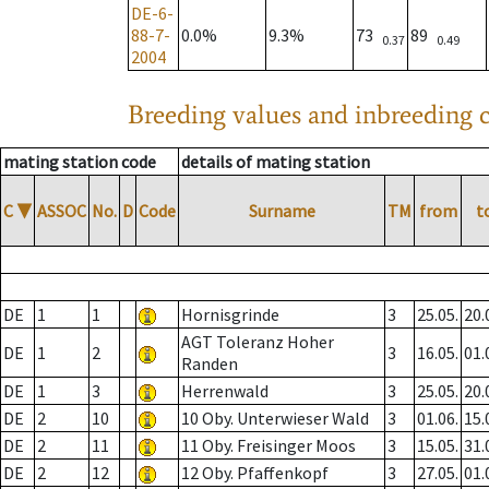
DE-6-
88-7-
0.0%
9.3%
73
89
0.37
0.49
2004
Breeding values and inbreeding c
mating station code
details of mating station
C
▼
ASSOC
No.
D
Code
Surname
TM
from
t
DE
1
1
Hornisgrinde
3
25.05.
20.
AGT Toleranz Hoher
DE
1
2
3
16.05.
01.
Randen
DE
1
3
Herrenwald
3
25.05.
20.
DE
2
10
10 Oby. Unterwieser Wald
3
01.06.
15.
DE
2
11
11 Oby. Freisinger Moos
3
15.05.
31.
DE
2
12
12 Oby. Pfaffenkopf
3
27.05.
01.