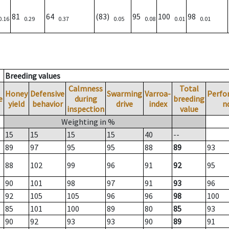
81
64
(83)
95
100
98
0.16
0.29
0.37
0.05
0.08
0.01
0.01
Breeding values
Calmness
Total
Honey
Defensive
Swarming
Varroa-
Perfo
e
during
breeding
yield
behavior
drive
index
n
inspection
value
Weighting in %
15
15
15
15
40
--
89
97
95
95
88
89
93
88
102
99
96
91
92
95
90
101
98
97
91
93
96
92
105
105
96
96
98
100
85
101
100
89
80
85
93
90
92
93
93
90
89
91