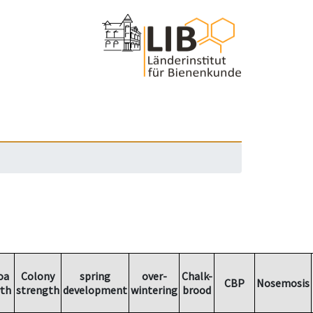
oa
Colony
spring
over-
Chalk-
CBP
Nosemosis
th
strength
development
wintering
brood