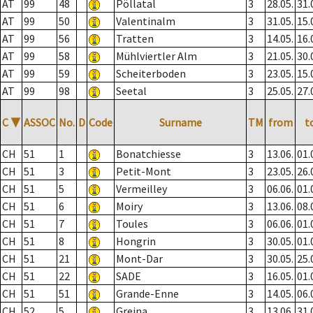
AT
99
48
Pöllatal
3
28.05.
31.
AT
99
50
Valentinalm
3
31.05.
15.
AT
99
56
Tratten
3
14.05.
16.
AT
99
58
Mühlviertler Alm
3
21.05.
30.
AT
99
59
Scheiterboden
3
23.05.
15.
AT
99
98
Seetal
3
25.05.
27.
C
▼
ASSOC
No.
D
Code
Surname
TM
from
t
CH
51
1
Bonatchiesse
3
13.06.
01.
CH
51
3
Petit-Mont
3
23.05.
26.
CH
51
5
Vermeilley
3
06.06.
01.
CH
51
6
Moiry
3
13.06.
08.
CH
51
7
Toules
3
06.06.
01.
CH
51
8
Hongrin
3
30.05.
01.
CH
51
21
Mont-Dar
3
30.05.
25.
CH
51
22
SADE
3
16.05.
01.
CH
51
51
Grande-Enne
3
14.05.
06.
CH
52
5
Greina
3
13.06.
31.