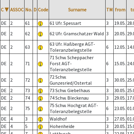
C
▼
ASSOC
No.
D
Code
Surname
TM
from
t
DE
2
61
61 Ufr. Spessart
3
19.05.
28.
DE
2
62
62 Ufr. Gramschatzer Wald
3
20.05.
29.
63 Ufr. Haßberge AGT-
DE
2
63
6
12.05.
14.
Toleranzbelegstelle
71 Schw. Scheppacher
DE
2
71
Forst AGT-
6
15.05.
24.
Toleranzbelegstelle
72 Schw.
DE
2
72
3
30.05.
25.
Gunzesried/Ostertal
DE
2
73
73 Schw. Giebelhaus
3
30.05.
25.
DE
2
74
74 Schw. Bleckenau
3
29.05.
17.
75 Schw. Hochgrat AGT-
DE
2
75
6
23.05.
01.
Toleranzbelegstelle
DE
4
3
Waldhof
3
27.05.
01.
DE
4
5
Hohenheide
3
20.05.
15.
DE
4
7
Lattbusch
3
22.05.
17.