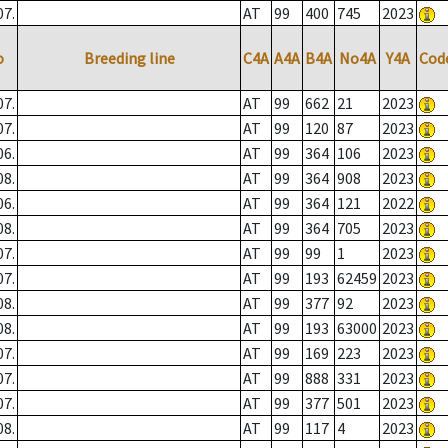
07.
AT
99
400
745
2023
o
Breeding line
C4A
A4A
B4A
No4A
Y4A
Cod
07.
AT
99
662
21
2023
07.
AT
99
120
87
2023
06.
AT
99
364
106
2023
08.
AT
99
364
908
2023
06.
AT
99
364
121
2022
08.
AT
99
364
705
2023
07.
AT
99
99
1
2023
07.
AT
99
193
62459
2023
08.
AT
99
377
92
2023
08.
AT
99
193
63000
2023
07.
AT
99
169
223
2023
07.
AT
99
888
331
2023
07.
AT
99
377
501
2023
08.
AT
99
117
4
2023