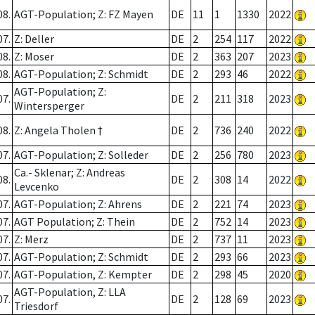
08.
AGT-Population; Z: FZ Mayen
DE
11
1
1330
2022
07.
Z: Deller
DE
2
254
117
2022
08.
Z: Moser
DE
2
363
207
2023
08.
AGT-Population; Z: Schmidt
DE
2
293
46
2022
AGT-Population; Z:
07.
DE
2
211
318
2023
Wintersperger
08.
Z: Angela Tholen †
DE
2
736
240
2022
07.
AGT-Population; Z: Solleder
DE
2
256
780
2023
Ca.- Sklenar; Z: Andreas
08.
DE
2
308
14
2022
Levcenko
07.
AGT-Population; Z: Ahrens
DE
2
221
74
2023
07.
AGT Population; Z: Thein
DE
2
752
14
2023
07.
Z: Merz
DE
2
737
11
2023
07.
AGT-Population; Z: Schmidt
DE
2
293
66
2023
07.
AGT-Population, Z: Kempter
DE
2
298
45
2020
AGT-Population, Z: LLA
07.
DE
2
128
69
2023
Triesdorf