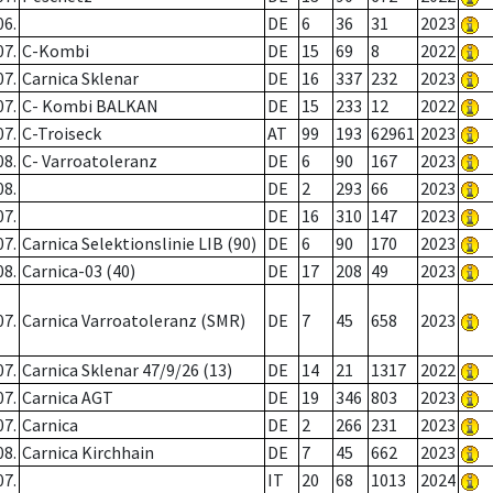
06.
DE
6
36
31
2023
07.
C-Kombi
DE
15
69
8
2022
07.
Carnica Sklenar
DE
16
337
232
2023
07.
C- Kombi BALKAN
DE
15
233
12
2022
07.
C-Troiseck
AT
99
193
62961
2023
08.
C- Varroatoleranz
DE
6
90
167
2023
08.
DE
2
293
66
2023
07.
DE
16
310
147
2023
07.
Carnica Selektionslinie LIB (90)
DE
6
90
170
2023
08.
Carnica-03 (40)
DE
17
208
49
2023
07.
Carnica Varroatoleranz (SMR)
DE
7
45
658
2023
07.
Carnica Sklenar 47/9/26 (13)
DE
14
21
1317
2022
07.
Carnica AGT
DE
19
346
803
2023
07.
Carnica
DE
2
266
231
2023
08.
Carnica Kirchhain
DE
7
45
662
2023
07.
IT
20
68
1013
2024