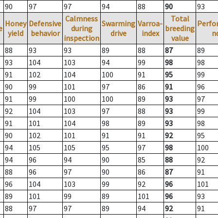
90
97
97
94
88
90
93
Calmness
Total
Honey
Defensive
Swarming
Varroa-
Perfo
e
during
breeding
yield
behavior
drive
index
n
inspection
value
88
93
93
89
88
87
89
93
104
103
94
99
98
98
91
102
104
100
91
95
99
90
99
101
97
86
91
96
91
99
100
100
89
93
97
92
104
103
97
88
93
99
91
101
104
98
89
93
98
90
102
101
91
91
92
95
94
105
105
95
97
98
100
94
96
94
90
85
88
92
88
96
97
90
86
87
91
96
104
103
99
92
96
101
89
101
99
89
101
96
93
88
97
97
89
94
92
91