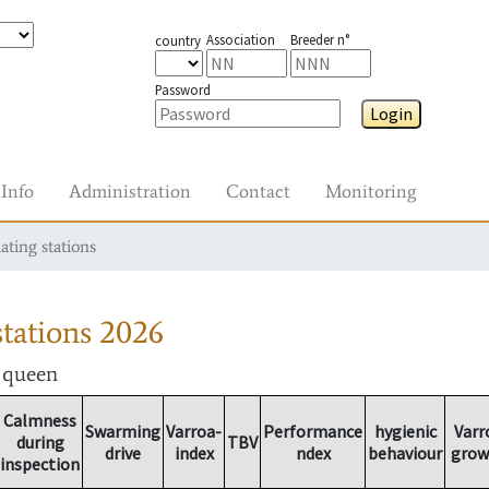
Association
Breeder n°
country
Password
Login
Info
Administration
Contact
Monitoring
ating stations
tations
2026
r queen
Calmness
Swarming
Varroa-
Performance
hygienic
Varr
during
TBV
drive
index
ndex
behaviour
grow
inspection