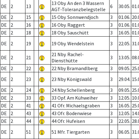
13 Oby. An den 3 Wassern
DE
2
13
6
30.05.
01.
AGT-Toleranzbelegstelle
DE
2
15
15 Oby. Sonnwendjoch
3
01.06.
20.
DE
2
16
16 Oby. Raggert
3
01.06.
01.
DE
2
18
18 Oby. Sauschütt
3
16.05.
01.
DE
2
19
19 Oby. Wendelstein
3
22.05.
31.
21 Nby. Rachel-
DE
2
21
3
13.05.
08.
Diensthütte
DE
2
22
22 Nby Bramandlberg
3
09.05.
25.
DE
2
23
23 Nby Königswald
3
29.04.
15.
DE
2
24
24 Nby Schellenberg
3
09.05.
25.
DE
2
33
33 Opf. Am Kühweiher
3
12.05.
10.
DE
2
41
41 Ofr. Michaelsgraben
3
16.05.
25.
DE
2
43
43 Ofr. Bodenwiese
3
12.05.
14.
DE
2
44
44 Ofr. Hufeisen
3
22.05.
28.
DE
2
51
51 Mfr. Tiergarten
3
06.05.
31.