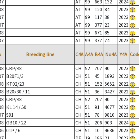
07.
AT
99
663
132
2024
08.
AT
99
120
84
2023
07.
AT
99
117
38
2023
07.
AT
99
377
23
2023
08.
AT
99
671
85
2023
07.
AT
99
377
74
2023
o
Breeding line
C4A
A4A
B4A
No4A
Y4A
Cod
08.
CRP/48
CH
52
707
40
2023
07.
B20F1/3
CH
51
45
1893
2023
08.
KT02/23
CH
51
152
5652
2022
08.
B20x30 / 11
CH
51
36
3427
2022
08.
CRP/48
CH
52
707
40
2023
08.
KL 14 / 50
CH
51
91
4677
2023
07.
S91
CH
51
78
9810
2023
08.
GB10 / 22
CH
51
206
903
2024
06.
01P / 6
CH
51
10
4636
2023
07.
DE
19
186
21
2022