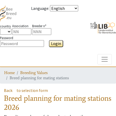
Language
:
Association
Breeder n°
country
Password
Login
Toggle
Home
Breeding Values
Breed planning for mating stations
Back
to selection form
Breed planning for mating stations
2026