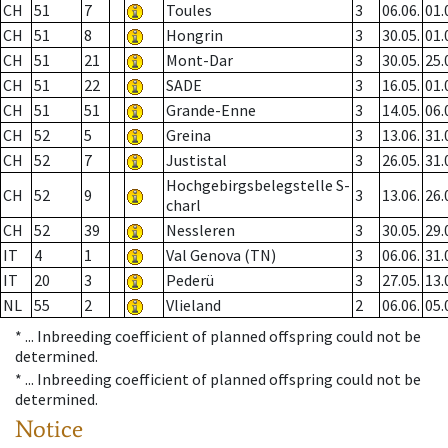
CH
51
7
Toules
3
06.06.
01.
CH
51
8
Hongrin
3
30.05.
01.
CH
51
21
Mont-Dar
3
30.05.
25.
CH
51
22
SADE
3
16.05.
01.
CH
51
51
Grande-Enne
3
14.05.
06.
CH
52
5
Greina
3
13.06.
31.
CH
52
7
Justistal
3
26.05.
31.
Hochgebirgsbelegstelle S-
CH
52
9
3
13.06.
26.
charl
CH
52
39
Nessleren
3
30.05.
29.
IT
4
1
Val Genova (TN)
3
06.06.
31.
IT
20
3
Pederü
3
27.05.
13.
NL
55
2
Vlieland
2
06.06.
05.
* ...
Inbreeding coefficient of planned offspring could not be
determined.
* ...
Inbreeding coefficient of planned offspring could not be
determined.
Notice