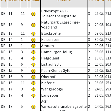
Erbeskopf AGT-
DE
11
11
3
26.05.
21.
Toleranzbelegstelle
Naturpark Erzgebirge-
DE
13
9
3
29.05.
10.
Vogtland
DE
13
11
Blockstelle
3
09.06.
21.
DE
14
1
Kaiserstein
3
30.05.
27.
DE
15
1
Amrum
2
09.06.
21.
DE
15
3
Hamburger Hallig
2
06.06.
11.
DE
15
4
Helgoland
2
13.05.
31.
DE
15
6
List auf Sylt
2
26.05.
20.
DE
15
9
Puan Klent / Sylt
2
26.05.
15.
DE
16
9
Oberhof
3
30.05.
01.
DE
16
11
Kieferle
3
06.06.
25.
DE
17
3
Wangerooge
2
24.05.
29.
DE
17
4
Langeoog
2
31.05.
09.
AGT
DE
17
5
Varroatoleranzbelegstelle
2
24.05.
26.