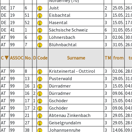
Norderney (70)
DE
17
6
Juist
2
25.05.
26.
DE
19
51
Eisbachtal
3
15.05.
21.
DE
19
52
Hasental
3
15.05.
17.
DE
41
1
Sächsische Schweiz
6
31.05.
05.
AT
99
6
Löhnersbach
3
02.06.
30.
AT
99
7
Blühnbachtal
3
31.05.
26.
C
▼
ASSOC
No.
D
Code
Surname
TM
from
t
AT
99
8
Kristeinertal - Osttirol
3
02.06.
28.
AT
99
13
Pusterwald
3
29.05.
31.
AT
99
16
1
Dürradmer
3
15.05.
04.
AT
99
16
2
Dürradmer
3
09.06.
04.
AT
99
17
1
Gschöder
3
15.05.
04.
AT
99
17
2
Gschöder
3
09.06.
04.
AT
99
21
Abtenau Zinkenbach
3
29.05.
28.
AT
99
27
Geiselgrundalm
3
29.05.
28.
AT
99
38
Johannsenruhe
3
14.06.
09.