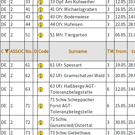
DE
2
33
33 Opf. Am Kühweiher
3
12.05.
10.
DE
2
41
41 Ofr. Michaelsgraben
3
16.05.
25.
DE
2
43
43 Ofr. Bodenwiese
3
12.05.
14.
DE
2
44
44 Ofr. Hufeisen
3
22.05.
28.
DE
2
51
51 Mfr. Tiergarten
3
06.05.
31.
C
▼
ASSOC
No.
D
Code
Surname
TM
from
t
DE
2
61
61 Ufr. Spessart
3
19.05.
28.
DE
2
62
62 Ufr. Gramschatzer Wald
3
20.05.
29.
63 Ufr. Haßberge AGT-
DE
2
63
6
12.05.
14.
Toleranzbelegstelle
71 Schw. Scheppacher
DE
2
71
Forst AGT-
6
15.05.
24.
Toleranzbelegstelle
72 Schw.
DE
2
72
3
30.05.
25.
Gunzesried/Ostertal
DE
2
73
73 Schw. Giebelhaus
3
30.05.
25.