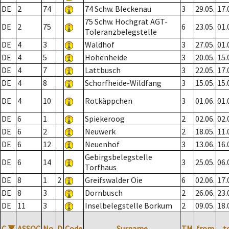
DE
2
74
74 Schw. Bleckenau
3
29.05.
17.
75 Schw. Hochgrat AGT-
DE
2
75
6
23.05.
01.
Toleranzbelegstelle
DE
4
3
Waldhof
3
27.05.
01.
DE
4
5
Hohenheide
3
20.05.
15.
DE
4
7
Lattbusch
3
22.05.
17.
DE
4
8
Schorfheide-Wildfang
3
15.05.
15.
DE
4
10
Rotkäppchen
3
01.06.
01.
DE
6
1
Spiekeroog
2
02.06.
02.
DE
6
2
Neuwerk
2
18.05.
11.
DE
6
12
Neuenhof
3
13.06.
16.
Gebirgsbelegstelle
DE
6
14
3
25.05.
06.
Torfhaus
DE
8
1
2
Greifswalder Oie
6
02.06.
17.
DE
8
3
Dornbusch
2
26.06.
23.
DE
11
3
Inselbelegstelle Borkum
2
09.05.
18.
C
▼
ASSOC
No.
D
Code
Surname
TM
from
t