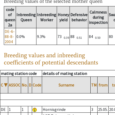
Breeding values
of the selected mother queen
code
Calmness
of
Inbreeding
Inbreeding
Honey
Defensive
Sw
during
queen
Queen
Worker
yield
behavior
inspection
2a
DE-6-
88-8-
0.0%
9.3%
73
88
84
80
0.39
0.51
0.50
2004
Breeding values and inbreeding
coefficients of potential descendants
mating station code
details of mating station
C
▼
ASSOC
No.
D
Code
Surname
TM
from
t
DE
1
1
Hornisgrinde
3
25.05.
20.