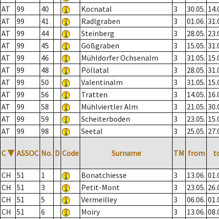
AT
99
40
Kocnatal
3
30.05.
14.
AT
99
41
Radlgraben
3
01.06.
31.
AT
99
44
Steinberg
3
28.05.
23.
AT
99
45
Gößgraben
3
15.05.
31.
AT
99
46
Mühldorfer Ochsenalm
3
31.05.
15.
AT
99
48
Pöllatal
3
28.05.
31.
AT
99
50
Valentinalm
3
31.05.
15.
AT
99
56
Tratten
3
14.05.
16.
AT
99
58
Mühlviertler Alm
3
21.05.
30.
AT
99
59
Scheiterboden
3
23.05.
15.
AT
99
98
Seetal
3
25.05.
27.
C
▼
ASSOC
No.
D
Code
Surname
TM
from
t
CH
51
1
Bonatchiesse
3
13.06.
01.
CH
51
3
Petit-Mont
3
23.05.
26.
CH
51
5
Vermeilley
3
06.06.
01.
CH
51
6
Moiry
3
13.06.
08.