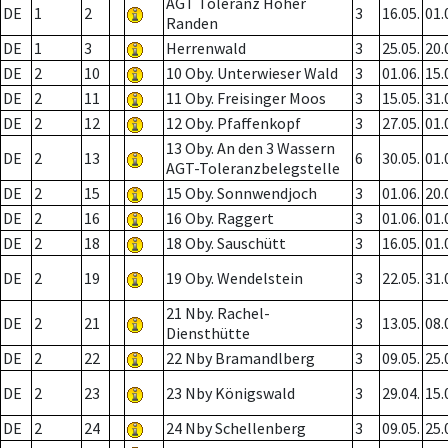
AGT Toleranz Hoher
DE
1
2
3
16.05.
01.
Randen
DE
1
3
Herrenwald
3
25.05.
20.
DE
2
10
10 Oby. Unterwieser Wald
3
01.06.
15.
DE
2
11
11 Oby. Freisinger Moos
3
15.05.
31.
DE
2
12
12 Oby. Pfaffenkopf
3
27.05.
01.
13 Oby. An den 3 Wassern
DE
2
13
6
30.05.
01.
AGT-Toleranzbelegstelle
DE
2
15
15 Oby. Sonnwendjoch
3
01.06.
20.
DE
2
16
16 Oby. Raggert
3
01.06.
01.
DE
2
18
18 Oby. Sauschütt
3
16.05.
01.
DE
2
19
19 Oby. Wendelstein
3
22.05.
31.
21 Nby. Rachel-
DE
2
21
3
13.05.
08.
Diensthütte
DE
2
22
22 Nby Bramandlberg
3
09.05.
25.
DE
2
23
23 Nby Königswald
3
29.04.
15.
DE
2
24
24 Nby Schellenberg
3
09.05.
25.