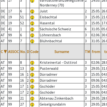
DE
17
5
Varroatoleranzbelegstelle
2
24.05.
26.
Norderney (70)
DE
17
6
Juist
2
25.05.
26.
DE
19
51
Eisbachtal
3
15.05.
21.
DE
19
52
Hasental
3
15.05.
17.
DE
41
1
Sächsische Schweiz
6
31.05.
05.
AT
99
6
Löhnersbach
3
02.06.
30.
AT
99
7
Blühnbachtal
3
31.05.
26.
C
▼
ASSOC
No.
D
Code
Surname
TM
from
t
AT
99
8
Kristeinertal - Osttirol
3
02.06.
28.
AT
99
13
Pusterwald
3
29.05.
31.
AT
99
16
1
Dürradmer
3
15.05.
04.
AT
99
16
2
Dürradmer
3
09.06.
04.
AT
99
17
1
Gschöder
3
15.05.
04.
AT
99
17
2
Gschöder
3
09.06.
04.
AT
99
21
Abtenau Zinkenbach
3
29.05.
28.
AT
99
27
Geiselgrundalm
3
29.05.
28.