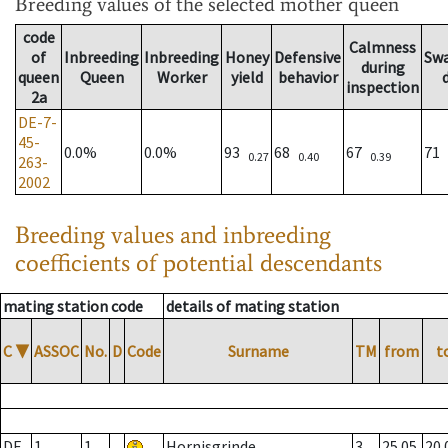
Breeding values
of the selected mother queen
code
Calmness
of
Inbreeding
Inbreeding
Honey
Defensive
Sw
during
queen
Queen
Worker
yield
behavior
inspection
2a
DE-7-
45-
0.0%
0.0%
93
68
67
71
0.27
0.40
0.39
263-
2002
Breeding values and inbreeding
coefficients of potential descendants
mating station code
details of mating station
C
▼
ASSOC
No.
D
Code
Surname
TM
from
t
DE
1
1
Hornisgrinde
3
25.05.
20.