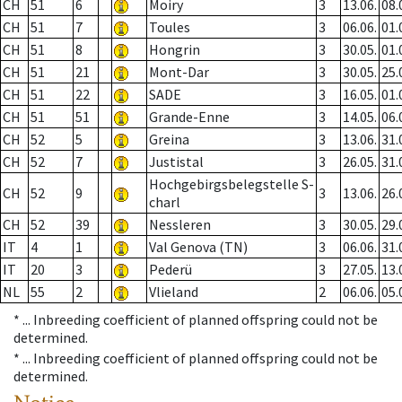
CH
51
6
Moiry
3
13.06.
08.
CH
51
7
Toules
3
06.06.
01.
CH
51
8
Hongrin
3
30.05.
01.
CH
51
21
Mont-Dar
3
30.05.
25.
CH
51
22
SADE
3
16.05.
01.
CH
51
51
Grande-Enne
3
14.05.
06.
CH
52
5
Greina
3
13.06.
31.
CH
52
7
Justistal
3
26.05.
31.
Hochgebirgsbelegstelle S-
CH
52
9
3
13.06.
26.
charl
CH
52
39
Nessleren
3
30.05.
29.
IT
4
1
Val Genova (TN)
3
06.06.
31.
IT
20
3
Pederü
3
27.05.
13.
NL
55
2
Vlieland
2
06.06.
05.
* ...
Inbreeding coefficient of planned offspring could not be
determined.
* ...
Inbreeding coefficient of planned offspring could not be
determined.