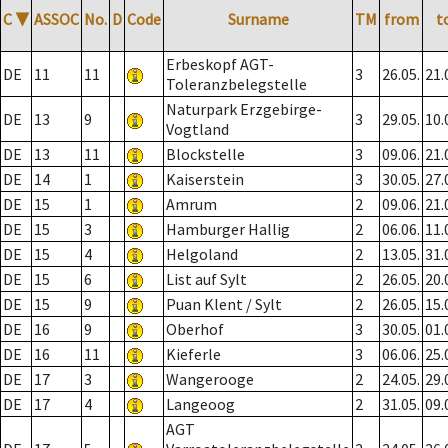
C
▼
ASSOC
No.
D
Code
Surname
TM
from
t
Erbeskopf AGT-
DE
11
11
3
26.05.
21.
Toleranzbelegstelle
Naturpark Erzgebirge-
DE
13
9
3
29.05.
10.
Vogtland
DE
13
11
Blockstelle
3
09.06.
21.
DE
14
1
Kaiserstein
3
30.05.
27.
DE
15
1
Amrum
2
09.06.
21.
DE
15
3
Hamburger Hallig
2
06.06.
11.
DE
15
4
Helgoland
2
13.05.
31.
DE
15
6
List auf Sylt
2
26.05.
20.
DE
15
9
Puan Klent / Sylt
2
26.05.
15.
DE
16
9
Oberhof
3
30.05.
01.
DE
16
11
Kieferle
3
06.06.
25.
DE
17
3
Wangerooge
2
24.05.
29.
DE
17
4
Langeoog
2
31.05.
09.
AGT