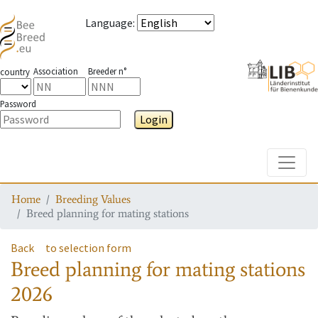
Language
:
Association
Breeder n°
country
Password
Login
Toggle
Home
Breeding Values
Breed planning for mating stations
Back
to selection form
Breed planning for mating stations
2026