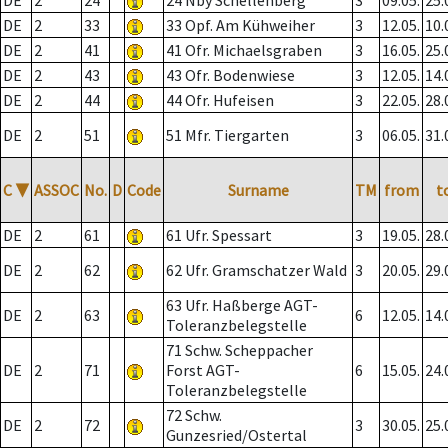
DE
2
24
24 Nby Schellenberg
3
09.05.
25.
DE
2
33
33 Opf. Am Kühweiher
3
12.05.
10.
DE
2
41
41 Ofr. Michaelsgraben
3
16.05.
25.
DE
2
43
43 Ofr. Bodenwiese
3
12.05.
14.
DE
2
44
44 Ofr. Hufeisen
3
22.05.
28.
DE
2
51
51 Mfr. Tiergarten
3
06.05.
31.
C
▼
ASSOC
No.
D
Code
Surname
TM
from
t
DE
2
61
61 Ufr. Spessart
3
19.05.
28.
DE
2
62
62 Ufr. Gramschatzer Wald
3
20.05.
29.
63 Ufr. Haßberge AGT-
DE
2
63
6
12.05.
14.
Toleranzbelegstelle
71 Schw. Scheppacher
DE
2
71
Forst AGT-
6
15.05.
24.
Toleranzbelegstelle
72 Schw.
DE
2
72
3
30.05.
25.
Gunzesried/Ostertal