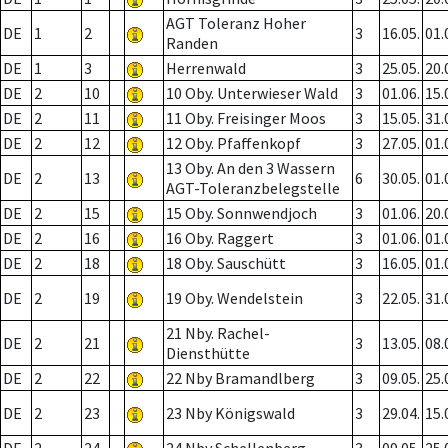
AGT Toleranz Hoher
DE
1
2
3
16.05.
01.
Randen
DE
1
3
Herrenwald
3
25.05.
20.
DE
2
10
10 Oby. Unterwieser Wald
3
01.06.
15.
DE
2
11
11 Oby. Freisinger Moos
3
15.05.
31.
DE
2
12
12 Oby. Pfaffenkopf
3
27.05.
01.
13 Oby. An den 3 Wassern
DE
2
13
6
30.05.
01.
AGT-Toleranzbelegstelle
DE
2
15
15 Oby. Sonnwendjoch
3
01.06.
20.
DE
2
16
16 Oby. Raggert
3
01.06.
01.
DE
2
18
18 Oby. Sauschütt
3
16.05.
01.
DE
2
19
19 Oby. Wendelstein
3
22.05.
31.
21 Nby. Rachel-
DE
2
21
3
13.05.
08.
Diensthütte
DE
2
22
22 Nby Bramandlberg
3
09.05.
25.
DE
2
23
23 Nby Königswald
3
29.04.
15.