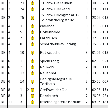
DE
2
73
73 Schw. Giebelhaus
3
30.05.
25.
DE
2
74
74 Schw. Bleckenau
3
29.05.
17.
75 Schw. Hochgrat AGT-
DE
2
75
6
23.05.
01.
Toleranzbelegstelle
DE
4
3
Waldhof
3
27.05.
01.
DE
4
5
Hohenheide
3
20.05.
15.
DE
4
7
Lattbusch
3
22.05.
17.
DE
4
8
Schorfheide-Wildfang
3
15.05.
15.
DE
4
10
Rotkäppchen
3
01.06.
01.
DE
6
1
Spiekeroog
2
02.06.
02.
DE
6
2
Neuwerk
2
18.05.
11.
DE
6
12
Neuenhof
3
13.06.
16.
Gebirgsbelegstelle
DE
6
14
3
25.05.
06.
Torfhaus
DE
8
1
2
Greifswalder Oie
6
02.06.
17.
DE
8
3
Dornbusch
2
26.06.
23.
DE
11
3
Inselbelegstelle Borkum
2
09.05.
18.