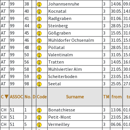
AT
99
38
Johannsenruhe
3
14.06.
09.
AT
99
40
Kocnatal
3
30.05.
14.
AT
99
41
Radlgraben
3
01.06.
31.
AT
99
44
Steinberg
3
28.05.
23.
AT
99
45
Gößgraben
3
15.05.
31.
AT
99
46
Mühldorfer Ochsenalm
3
31.05.
15.
AT
99
48
Pöllatal
3
28.05.
31.
AT
99
50
Valentinalm
3
31.05.
15.
AT
99
56
Tratten
3
14.05.
16.
AT
99
58
Mühlviertler Alm
3
21.05.
30.
AT
99
59
Scheiterboden
3
23.05.
15.
AT
99
98
Seetal
3
25.05.
27.
C
▼
ASSOC
No.
D
Code
Surname
TM
from
t
CH
51
1
Bonatchiesse
3
13.06.
01.
CH
51
3
Petit-Mont
3
23.05.
26.
CH
51
5
Vermeilley
3
06.06.
01.