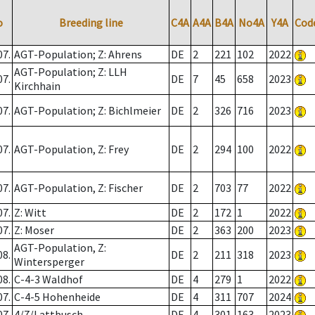
o
Breeding line
C4A
A4A
B4A
No4A
Y4A
Cod
07.
AGT-Population; Z: Ahrens
DE
2
221
102
2022
AGT-Population; Z: LLH
07.
DE
7
45
658
2023
Kirchhain
07.
AGT-Population; Z: Bichlmeier
DE
2
326
716
2023
07.
AGT-Population, Z: Frey
DE
2
294
100
2022
07.
AGT-Population, Z: Fischer
DE
2
703
77
2022
07.
Z: Witt
DE
2
172
1
2022
07.
Z: Moser
DE
2
363
200
2023
AGT-Population, Z:
08.
DE
2
211
318
2023
Wintersperger
08.
C-4-3 Waldhof
DE
4
279
1
2022
07.
C-4-5 Hohenheide
DE
4
311
707
2024
07.
4/7/Lattbusch
DE
4
301
163
2023