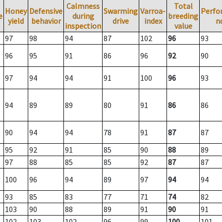
Calmness
Total
Honey
Defensive
Swarming
Varroa-
Perfo
e
during
breeding
yield
behavior
drive
index
n
inspection
value
97
98
94
87
102
96
93
96
95
91
86
96
92
90
97
94
94
91
100
96
93
94
89
89
80
91
86
86
90
94
94
78
91
87
87
95
92
91
85
90
88
89
97
88
85
85
92
87
87
100
96
94
89
97
94
94
93
85
83
77
71
74
82
103
90
88
89
91
90
91
102
103
102
96
99
100
101