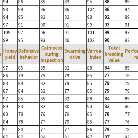
94
86
85
83
95
88
85
98
99
96
86
104
98
94
94
95
92
82
98
92
89
97
91
90
91
99
93
91
105
97
96
91
101
99
97
99
95
93
86
102
96
92
Calmness
Total
Honey
Defensive
Swarming
Varroa-
Perfo
e
during
breeding
yield
behavior
drive
index
n
inspection
value
97
85
85
82
88
84
85
86
79
75
79
85
77
76
83
84
82
79
85
79
79
87
84
82
77
85
79
79
97
85
85
82
88
84
85
89
83
82
80
90
83
80
88
78
76
79
85
78
77
84
78
77
79
85
77
76
91
80
77
77
86
79
78
87
87
84
81
97
87
82