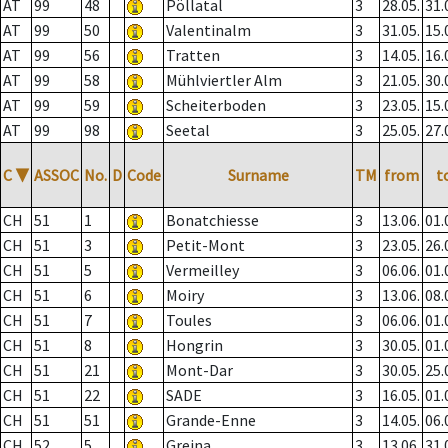
AT
99
48
Pöllatal
3
28.05.
31.
AT
99
50
Valentinalm
3
31.05.
15.
AT
99
56
Tratten
3
14.05.
16.
AT
99
58
Mühlviertler Alm
3
21.05.
30.
AT
99
59
Scheiterboden
3
23.05.
15.
AT
99
98
Seetal
3
25.05.
27.
C
▼
ASSOC
No.
D
Code
Surname
TM
from
t
CH
51
1
Bonatchiesse
3
13.06.
01.
CH
51
3
Petit-Mont
3
23.05.
26.
CH
51
5
Vermeilley
3
06.06.
01.
CH
51
6
Moiry
3
13.06.
08.
CH
51
7
Toules
3
06.06.
01.
CH
51
8
Hongrin
3
30.05.
01.
CH
51
21
Mont-Dar
3
30.05.
25.
CH
51
22
SADE
3
16.05.
01.
CH
51
51
Grande-Enne
3
14.05.
06.
CH
52
5
Greina
3
13.06.
31.