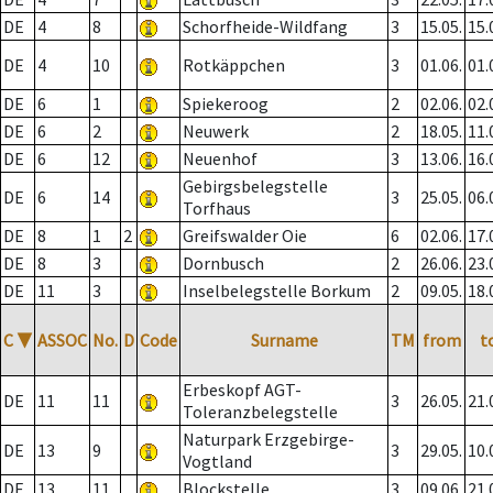
DE
4
8
Schorfheide-Wildfang
3
15.05.
15.
DE
4
10
Rotkäppchen
3
01.06.
01.
DE
6
1
Spiekeroog
2
02.06.
02.
DE
6
2
Neuwerk
2
18.05.
11.
DE
6
12
Neuenhof
3
13.06.
16.
Gebirgsbelegstelle
DE
6
14
3
25.05.
06.
Torfhaus
DE
8
1
2
Greifswalder Oie
6
02.06.
17.
DE
8
3
Dornbusch
2
26.06.
23.
DE
11
3
Inselbelegstelle Borkum
2
09.05.
18.
C
▼
ASSOC
No.
D
Code
Surname
TM
from
t
Erbeskopf AGT-
DE
11
11
3
26.05.
21.
Toleranzbelegstelle
Naturpark Erzgebirge-
DE
13
9
3
29.05.
10.
Vogtland
DE
13
11
Blockstelle
3
09.06.
21.