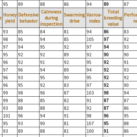
95
89
88
86
94
89
87
Calmness
Total
Honey
Defensive
Swarming
Varroa-
Perfo
e
during
breeding
yield
behavior
drive
index
n
inspection
value
93
85
84
81
94
86
83
98
96
94
85
105
97
92
97
94
95
92
97
94
93
95
92
92
89
92
90
90
96
92
91
92
95
92
91
97
96
94
89
94
92
93
96
93
95
90
95
92
92
96
95
92
83
97
92
90
99
98
96
87
103
98
94
99
88
85
82
91
87
87
93
88
88
82
92
87
86
101
96
94
91
98
96
95
95
93
90
81
107
95
88
93
89
88
81
100
91
86