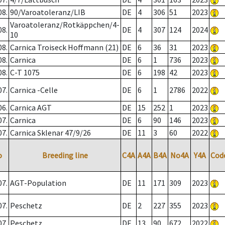
08.
90/Varoatoleranz/LIB
DE
4
306
51
2023
Varoatoleranz/Rotkäppchen/4-
08.
DE
4
307
124
2024
10
08.
Carnica Troiseck Hoffmann (21)
DE
6
36
31
2023
08.
Carnica
DE
6
1
736
2023
08.
C-T 1075
DE
6
198
42
2023
07.
Carnica -Celle
DE
6
1
2786
2022
06.
Carnica AGT
DE
15
252
1
2023
07.
Carnica
DE
6
90
146
2023
07.
Carnica Sklenar 47/9/26
DE
11
3
60
2022
o
Breeding line
C4A
A4A
B4A
No4A
Y4A
Cod
07.
AGT-Population
DE
11
171
309
2023
07.
Peschetz
DE
2
227
355
2023
07.
Peschetz
DE
13
90
672
2022