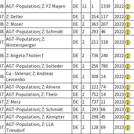
08.
AGT-Population; Z: FZ Mayen
DE
11
1
1330
2022
07.
Z: Deller
DE
2
254
117
2022
08.
Z: Moser
DE
2
363
207
2023
08.
AGT-Population; Z: Schmidt
DE
2
293
46
2022
AGT-Population; Z:
07.
DE
2
211
318
2023
Wintersperger
08.
Z: Angela Tholen †
DE
2
736
240
2022
07.
AGT-Population; Z: Solleder
DE
2
256
780
2023
Ca.- Sklenar; Z: Andreas
08.
DE
2
308
14
2022
Levcenko
07.
AGT-Population; Z: Ahrens
DE
2
221
74
2023
07.
AGT Population; Z: Thein
DE
2
752
14
2023
07.
Z: Merz
DE
2
737
11
2023
07.
AGT-Population; Z: Schmidt
DE
2
293
66
2023
07.
AGT-Population, Z: Kempter
DE
2
298
45
2020
AGT-Population, Z: LLA
07.
DE
2
128
69
2023
Triesdorf