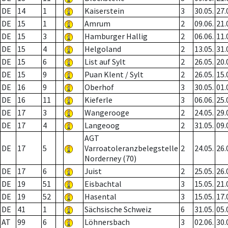
DE
14
1
Kaiserstein
3
30.05.
27.
DE
15
1
Amrum
2
09.06.
21.
DE
15
3
Hamburger Hallig
2
06.06.
11.
DE
15
4
Helgoland
2
13.05.
31.
DE
15
6
List auf Sylt
2
26.05.
20.
DE
15
9
Puan Klent / Sylt
2
26.05.
15.
DE
16
9
Oberhof
3
30.05.
01.
DE
16
11
Kieferle
3
06.06.
25.
DE
17
3
Wangerooge
2
24.05.
29.
DE
17
4
Langeoog
2
31.05.
09.
AGT
DE
17
5
Varroatoleranzbelegstelle
2
24.05.
26.
Norderney (70)
DE
17
6
Juist
2
25.05.
26.
DE
19
51
Eisbachtal
3
15.05.
21.
DE
19
52
Hasental
3
15.05.
17.
DE
41
1
Sächsische Schweiz
6
31.05.
05.
AT
99
6
Löhnersbach
3
02.06.
30.