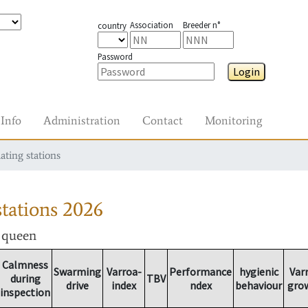
Association
Breeder n°
country
Password
Login
Info
Administration
Contact
Monitoring
ating stations
tations
2026
r queen
Calmness
Swarming
Varroa-
Performance
hygienic
Var
during
TBV
drive
index
ndex
behaviour
gro
inspection