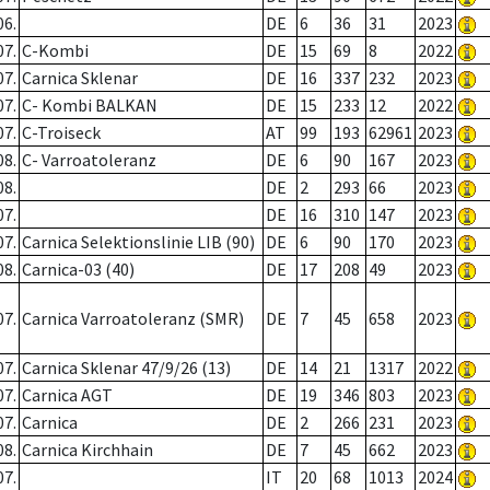
06.
DE
6
36
31
2023
07.
C-Kombi
DE
15
69
8
2022
07.
Carnica Sklenar
DE
16
337
232
2023
07.
C- Kombi BALKAN
DE
15
233
12
2022
07.
C-Troiseck
AT
99
193
62961
2023
08.
C- Varroatoleranz
DE
6
90
167
2023
08.
DE
2
293
66
2023
07.
DE
16
310
147
2023
07.
Carnica Selektionslinie LIB (90)
DE
6
90
170
2023
08.
Carnica-03 (40)
DE
17
208
49
2023
07.
Carnica Varroatoleranz (SMR)
DE
7
45
658
2023
07.
Carnica Sklenar 47/9/26 (13)
DE
14
21
1317
2022
07.
Carnica AGT
DE
19
346
803
2023
07.
Carnica
DE
2
266
231
2023
08.
Carnica Kirchhain
DE
7
45
662
2023
07.
IT
20
68
1013
2024