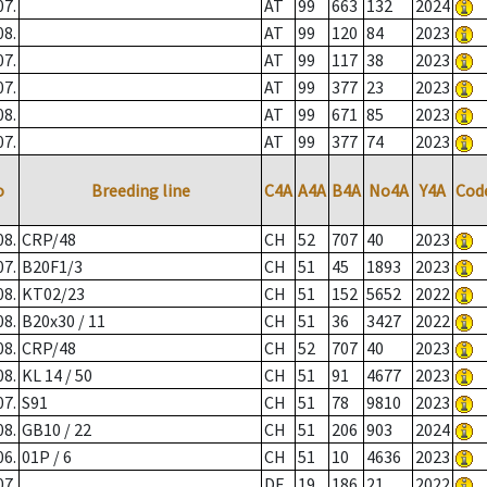
07.
AT
99
663
132
2024
08.
AT
99
120
84
2023
07.
AT
99
117
38
2023
07.
AT
99
377
23
2023
08.
AT
99
671
85
2023
07.
AT
99
377
74
2023
o
Breeding line
C4A
A4A
B4A
No4A
Y4A
Cod
08.
CRP/48
CH
52
707
40
2023
07.
B20F1/3
CH
51
45
1893
2023
08.
KT02/23
CH
51
152
5652
2022
08.
B20x30 / 11
CH
51
36
3427
2022
08.
CRP/48
CH
52
707
40
2023
08.
KL 14 / 50
CH
51
91
4677
2023
07.
S91
CH
51
78
9810
2023
08.
GB10 / 22
CH
51
206
903
2024
06.
01P / 6
CH
51
10
4636
2023
07.
DE
19
186
21
2022