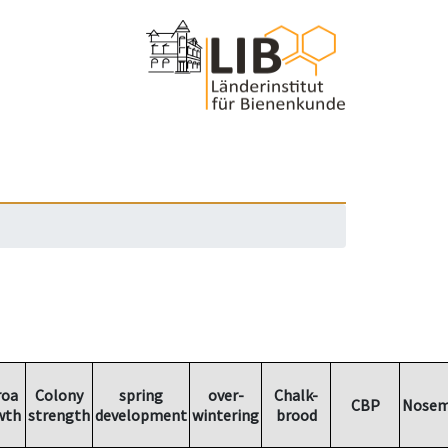
roa
Colony
spring
over-
Chalk-
CBP
Nosem
wth
strength
development
wintering
brood