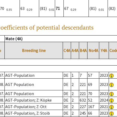
70
63
(81)
71
67
(81)
(82
0.35
0.29
0.01
0.29
0.01
oefficients of potential descendants
Mate (4A)
o
Breeding line
C4A
A4A
B4A
No4A
Y4A
Cod
07.
AGT-Population
DE
1
7
57
2023
08.
AGT Population
DE
2
221
69
2023
07.
AGT Population
DE
2
221
70
2023
08.
AGT-Population; Z: Köpke
DE
2
632
52
2024
07.
AGT-Population; Z: Ott
DE
2
227
167
2021
08.
AGT-Population, Z: Stoib
DE
2
245
66
2023