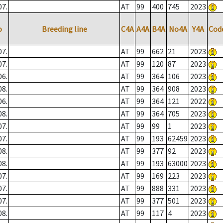
07.
AT
99
400
745
2023
o
Breeding line
C4A
A4A
B4A
No4A
Y4A
Cod
07.
AT
99
662
21
2023
07.
AT
99
120
87
2023
06.
AT
99
364
106
2023
08.
AT
99
364
908
2023
06.
AT
99
364
121
2022
08.
AT
99
364
705
2023
07.
AT
99
99
1
2023
07.
AT
99
193
62459
2023
08.
AT
99
377
92
2023
08.
AT
99
193
63000
2023
07.
AT
99
169
223
2023
07.
AT
99
888
331
2023
07.
AT
99
377
501
2023
08.
AT
99
117
4
2023