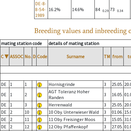
DE-8-
8-54-
16.2%
14.6%
84
73
0.29
0.34
1989
Breeding values and inbreeding c
mating station code
details of mating station
C
▼
ASSOC
No.
D
Code
Surname
TM
from
t
DE
1
1
Hornisgrinde
3
25.05.
20.
AGT Toleranz Hoher
DE
1
2
3
16.05.
01.
Randen
DE
1
3
Herrenwald
3
25.05.
20.
DE
2
10
10 Oby. Unterwieser Wald
3
01.06.
15.
DE
2
11
11 Oby. Freisinger Moos
3
15.05.
31.
DE
2
12
12 Oby. Pfaffenkopf
3
27.05.
01.