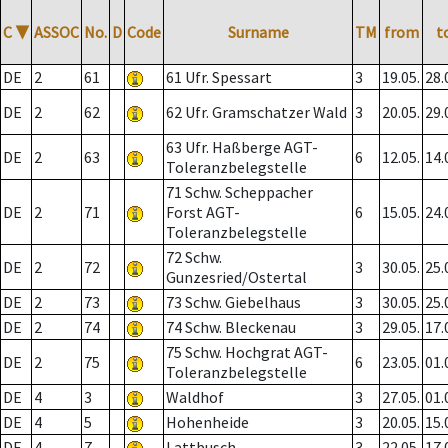
C
▼
ASSOC
No.
D
Code
Surname
TM
from
t
DE
2
61
61 Ufr. Spessart
3
19.05.
28.
DE
2
62
62 Ufr. Gramschatzer Wald
3
20.05.
29.
63 Ufr. Haßberge AGT-
DE
2
63
6
12.05.
14.
Toleranzbelegstelle
71 Schw. Scheppacher
DE
2
71
Forst AGT-
6
15.05.
24.
Toleranzbelegstelle
72 Schw.
DE
2
72
3
30.05.
25.
Gunzesried/Ostertal
DE
2
73
73 Schw. Giebelhaus
3
30.05.
25.
DE
2
74
74 Schw. Bleckenau
3
29.05.
17.
75 Schw. Hochgrat AGT-
DE
2
75
6
23.05.
01.
Toleranzbelegstelle
DE
4
3
Waldhof
3
27.05.
01.
DE
4
5
Hohenheide
3
20.05.
15.
DE
4
7
Lattbusch
3
22.05.
17.