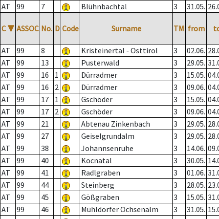
AT
99
7
Blühnbachtal
3
31.05.
26.
C
▼
ASSOC
No.
D
Code
Surname
TM
from
t
AT
99
8
Kristeinertal - Osttirol
3
02.06.
28.
AT
99
13
Pusterwald
3
29.05.
31.
AT
99
16
1
Dürradmer
3
15.05.
04.
AT
99
16
2
Dürradmer
3
09.06.
04.
AT
99
17
1
Gschöder
3
15.05.
04.
AT
99
17
2
Gschöder
3
09.06.
04.
AT
99
21
Abtenau Zinkenbach
3
29.05.
28.
AT
99
27
Geiselgrundalm
3
29.05.
28.
AT
99
38
Johannsenruhe
3
14.06.
09.
AT
99
40
Kocnatal
3
30.05.
14.
AT
99
41
Radlgraben
3
01.06.
31.
AT
99
44
Steinberg
3
28.05.
23.
AT
99
45
Gößgraben
3
15.05.
31.
AT
99
46
Mühldorfer Ochsenalm
3
31.05.
15.