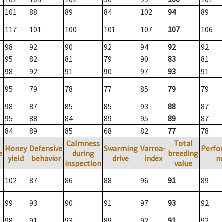
101
88
89
84
102
94
89
117
101
100
101
107
107
106
98
92
90
92
94
92
92
95
82
81
79
90
83
81
98
92
91
90
97
93
91
95
79
78
77
85
79
79
98
87
85
85
93
88
87
95
88
84
89
95
89
87
84
89
85
68
82
77
78
Calmness
Total
Honey
Defensive
Swarming
Varroa-
Perfo
e
during
breeding
yield
behavior
drive
index
n
inspection
value
102
87
86
88
96
91
89
99
93
90
91
97
93
92
98
91
93
89
92
91
92