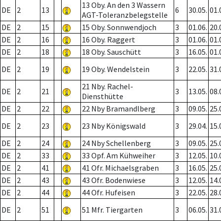
13 Oby. An den 3 Wassern
DE
2
13
6
30.05.
01.
AGT-Toleranzbelegstelle
DE
2
15
15 Oby. Sonnwendjoch
3
01.06.
20.
DE
2
16
16 Oby. Raggert
3
01.06.
01.
DE
2
18
18 Oby. Sauschütt
3
16.05.
01.
DE
2
19
19 Oby. Wendelstein
3
22.05.
31.
21 Nby. Rachel-
DE
2
21
3
13.05.
08.
Diensthütte
DE
2
22
22 Nby Bramandlberg
3
09.05.
25.
DE
2
23
23 Nby Königswald
3
29.04.
15.
DE
2
24
24 Nby Schellenberg
3
09.05.
25.
DE
2
33
33 Opf. Am Kühweiher
3
12.05.
10.
DE
2
41
41 Ofr. Michaelsgraben
3
16.05.
25.
DE
2
43
43 Ofr. Bodenwiese
3
12.05.
14.
DE
2
44
44 Ofr. Hufeisen
3
22.05.
28.
DE
2
51
51 Mfr. Tiergarten
3
06.05.
31.