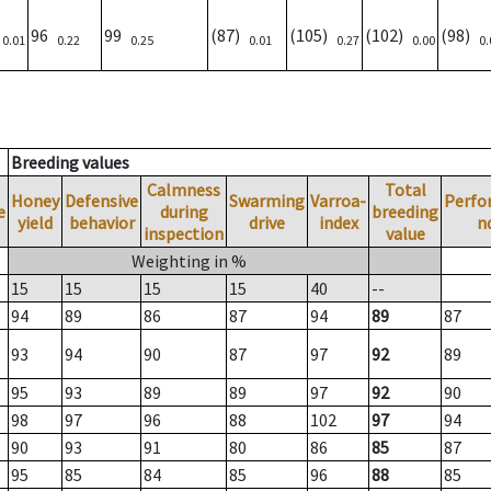
)
96
99
(87)
(105)
(102)
(98)
0.01
0.22
0.25
0.01
0.27
0.00
0.
Breeding values
Calmness
Total
Honey
Defensive
Swarming
Varroa-
Perfo
e
during
breeding
yield
behavior
drive
index
n
inspection
value
Weighting in %
15
15
15
15
40
--
94
89
86
87
94
89
87
93
94
90
87
97
92
89
95
93
89
89
97
92
90
98
97
96
88
102
97
94
90
93
91
80
86
85
87
95
85
84
85
96
88
85