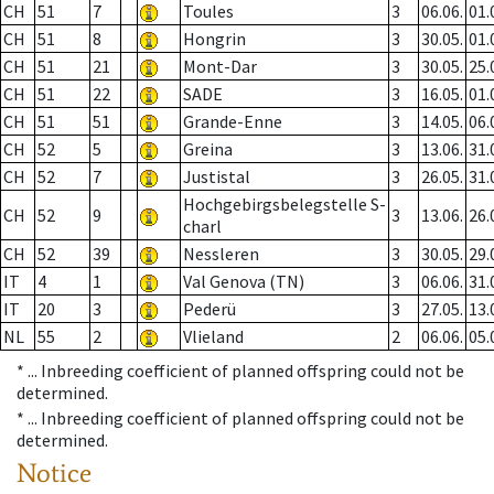
CH
51
7
Toules
3
06.06.
01.
CH
51
8
Hongrin
3
30.05.
01.
CH
51
21
Mont-Dar
3
30.05.
25.
CH
51
22
SADE
3
16.05.
01.
CH
51
51
Grande-Enne
3
14.05.
06.
CH
52
5
Greina
3
13.06.
31.
CH
52
7
Justistal
3
26.05.
31.
Hochgebirgsbelegstelle S-
CH
52
9
3
13.06.
26.
charl
CH
52
39
Nessleren
3
30.05.
29.
IT
4
1
Val Genova (TN)
3
06.06.
31.
IT
20
3
Pederü
3
27.05.
13.
NL
55
2
Vlieland
2
06.06.
05.
* ...
Inbreeding coefficient of planned offspring could not be
determined.
* ...
Inbreeding coefficient of planned offspring could not be
determined.
Notice