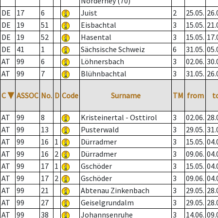
Norderney (70)
DE
17
6
Juist
2
25.05.
26.
DE
19
51
Eisbachtal
3
15.05.
21.
DE
19
52
Hasental
3
15.05.
17.
DE
41
1
Sächsische Schweiz
6
31.05.
05.
AT
99
6
Löhnersbach
3
02.06.
30.
AT
99
7
Blühnbachtal
3
31.05.
26.
C
▼
ASSOC
No.
D
Code
Surname
TM
from
t
AT
99
8
Kristeinertal - Osttirol
3
02.06.
28.
AT
99
13
Pusterwald
3
29.05.
31.
AT
99
16
1
Dürradmer
3
15.05.
04.
AT
99
16
2
Dürradmer
3
09.06.
04.
AT
99
17
1
Gschöder
3
15.05.
04.
AT
99
17
2
Gschöder
3
09.06.
04.
AT
99
21
Abtenau Zinkenbach
3
29.05.
28.
AT
99
27
Geiselgrundalm
3
29.05.
28.
AT
99
38
Johannsenruhe
3
14.06.
09.