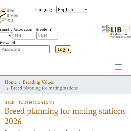
Language
:
Association
Breeder n°
country
Password
Login
Toggle
Home
Breeding Values
Breed planning for mating stations
Back
to selection form
Breed planning for mating stations
2026