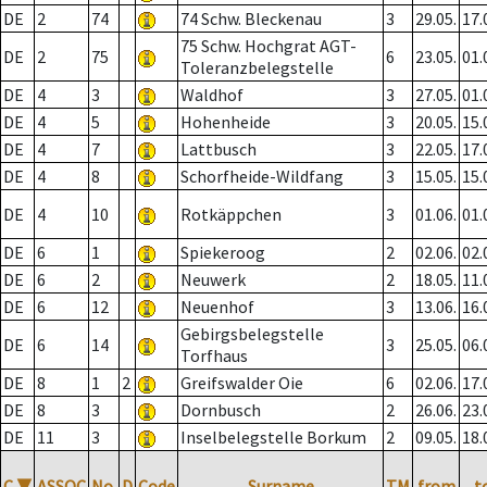
DE
2
74
74 Schw. Bleckenau
3
29.05.
17.
75 Schw. Hochgrat AGT-
DE
2
75
6
23.05.
01.
Toleranzbelegstelle
DE
4
3
Waldhof
3
27.05.
01.
DE
4
5
Hohenheide
3
20.05.
15.
DE
4
7
Lattbusch
3
22.05.
17.
DE
4
8
Schorfheide-Wildfang
3
15.05.
15.
DE
4
10
Rotkäppchen
3
01.06.
01.
DE
6
1
Spiekeroog
2
02.06.
02.
DE
6
2
Neuwerk
2
18.05.
11.
DE
6
12
Neuenhof
3
13.06.
16.
Gebirgsbelegstelle
DE
6
14
3
25.05.
06.
Torfhaus
DE
8
1
2
Greifswalder Oie
6
02.06.
17.
DE
8
3
Dornbusch
2
26.06.
23.
DE
11
3
Inselbelegstelle Borkum
2
09.05.
18.
C
▼
ASSOC
No.
D
Code
Surname
TM
from
t