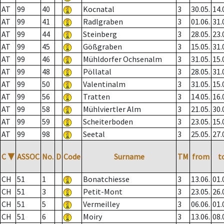
AT
99
40
Kocnatal
3
30.05.
14.
AT
99
41
Radlgraben
3
01.06.
31.
AT
99
44
Steinberg
3
28.05.
23.
AT
99
45
Gößgraben
3
15.05.
31.
AT
99
46
Mühldorfer Ochsenalm
3
31.05.
15.
AT
99
48
Pöllatal
3
28.05.
31.
AT
99
50
Valentinalm
3
31.05.
15.
AT
99
56
Tratten
3
14.05.
16.
AT
99
58
Mühlviertler Alm
3
21.05.
30.
AT
99
59
Scheiterboden
3
23.05.
15.
AT
99
98
Seetal
3
25.05.
27.
C
▼
ASSOC
No.
D
Code
Surname
TM
from
t
CH
51
1
Bonatchiesse
3
13.06.
01.
CH
51
3
Petit-Mont
3
23.05.
26.
CH
51
5
Vermeilley
3
06.06.
01.
CH
51
6
Moiry
3
13.06.
08.