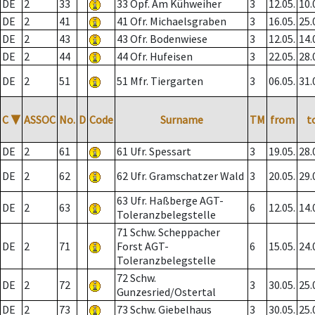
DE
2
33
33 Opf. Am Kühweiher
3
12.05.
10.
DE
2
41
41 Ofr. Michaelsgraben
3
16.05.
25.
DE
2
43
43 Ofr. Bodenwiese
3
12.05.
14.
DE
2
44
44 Ofr. Hufeisen
3
22.05.
28.
DE
2
51
51 Mfr. Tiergarten
3
06.05.
31.
C
▼
ASSOC
No.
D
Code
Surname
TM
from
t
DE
2
61
61 Ufr. Spessart
3
19.05.
28.
DE
2
62
62 Ufr. Gramschatzer Wald
3
20.05.
29.
63 Ufr. Haßberge AGT-
DE
2
63
6
12.05.
14.
Toleranzbelegstelle
71 Schw. Scheppacher
DE
2
71
Forst AGT-
6
15.05.
24.
Toleranzbelegstelle
72 Schw.
DE
2
72
3
30.05.
25.
Gunzesried/Ostertal
DE
2
73
73 Schw. Giebelhaus
3
30.05.
25.