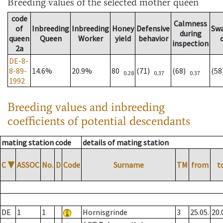
Breeding values
of the selected mother queen
code
Calmness
of
Inbreeding
Inbreeding
Honey
Defensive
Sw
during
queen
Queen
Worker
yield
behavior
inspection
2a
DE-8-
8-89-
14.6%
20.9%
80
(71)
(68)
(5
0.28
0.37
0.37
1992
Breeding values and inbreeding
coefficients of potential descendants
mating station code
details of mating station
C
▼
ASSOC
No.
D
Code
Surname
TM
from
t
DE
1
1
Hornisgrinde
3
25.05.
20.