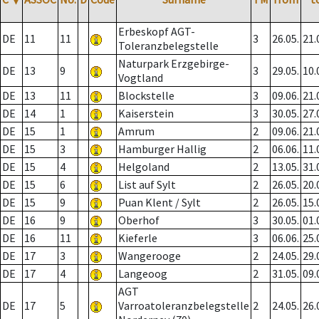
Erbeskopf AGT-
DE
11
11
3
26.05.
21.
Toleranzbelegstelle
Naturpark Erzgebirge-
DE
13
9
3
29.05.
10.
Vogtland
DE
13
11
Blockstelle
3
09.06.
21.
DE
14
1
Kaiserstein
3
30.05.
27.
DE
15
1
Amrum
2
09.06.
21.
DE
15
3
Hamburger Hallig
2
06.06.
11.
DE
15
4
Helgoland
2
13.05.
31.
DE
15
6
List auf Sylt
2
26.05.
20.
DE
15
9
Puan Klent / Sylt
2
26.05.
15.
DE
16
9
Oberhof
3
30.05.
01.
DE
16
11
Kieferle
3
06.06.
25.
DE
17
3
Wangerooge
2
24.05.
29.
DE
17
4
Langeoog
2
31.05.
09.
AGT
DE
17
5
Varroatoleranzbelegstelle
2
24.05.
26.