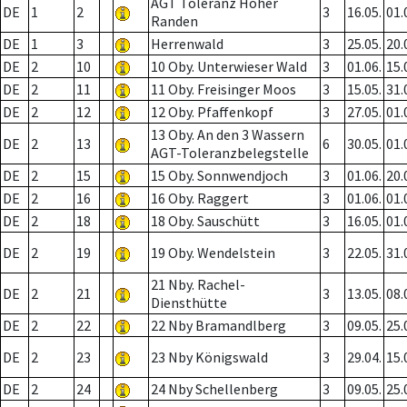
AGT Toleranz Hoher
DE
1
2
3
16.05.
01.
Randen
DE
1
3
Herrenwald
3
25.05.
20.
DE
2
10
10 Oby. Unterwieser Wald
3
01.06.
15.
DE
2
11
11 Oby. Freisinger Moos
3
15.05.
31.
DE
2
12
12 Oby. Pfaffenkopf
3
27.05.
01.
13 Oby. An den 3 Wassern
DE
2
13
6
30.05.
01.
AGT-Toleranzbelegstelle
DE
2
15
15 Oby. Sonnwendjoch
3
01.06.
20.
DE
2
16
16 Oby. Raggert
3
01.06.
01.
DE
2
18
18 Oby. Sauschütt
3
16.05.
01.
DE
2
19
19 Oby. Wendelstein
3
22.05.
31.
21 Nby. Rachel-
DE
2
21
3
13.05.
08.
Diensthütte
DE
2
22
22 Nby Bramandlberg
3
09.05.
25.
DE
2
23
23 Nby Königswald
3
29.04.
15.
DE
2
24
24 Nby Schellenberg
3
09.05.
25.