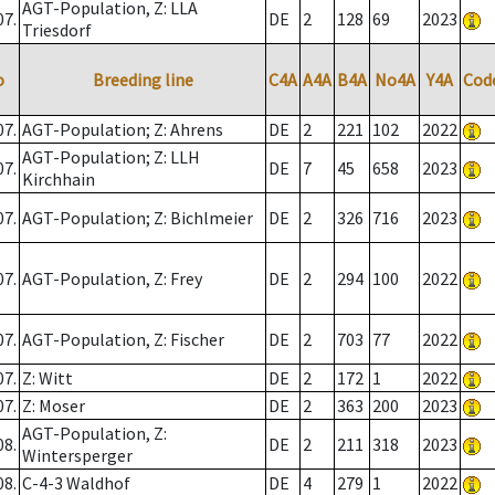
AGT-Population, Z: LLA
07.
DE
2
128
69
2023
Triesdorf
o
Breeding line
C4A
A4A
B4A
No4A
Y4A
Cod
07.
AGT-Population; Z: Ahrens
DE
2
221
102
2022
AGT-Population; Z: LLH
07.
DE
7
45
658
2023
Kirchhain
07.
AGT-Population; Z: Bichlmeier
DE
2
326
716
2023
07.
AGT-Population, Z: Frey
DE
2
294
100
2022
07.
AGT-Population, Z: Fischer
DE
2
703
77
2022
07.
Z: Witt
DE
2
172
1
2022
07.
Z: Moser
DE
2
363
200
2023
AGT-Population, Z:
08.
DE
2
211
318
2023
Wintersperger
08.
C-4-3 Waldhof
DE
4
279
1
2022