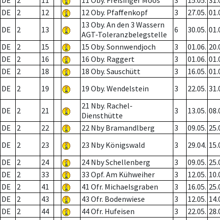
DE
2
11
11 Oby. Freisinger Moos
3
15.05.
31.
DE
2
12
12 Oby. Pfaffenkopf
3
27.05.
01.
13 Oby. An den 3 Wassern
DE
2
13
6
30.05.
01.
AGT-Toleranzbelegstelle
DE
2
15
15 Oby. Sonnwendjoch
3
01.06.
20.
DE
2
16
16 Oby. Raggert
3
01.06.
01.
DE
2
18
18 Oby. Sauschütt
3
16.05.
01.
DE
2
19
19 Oby. Wendelstein
3
22.05.
31.
21 Nby. Rachel-
DE
2
21
3
13.05.
08.
Diensthütte
DE
2
22
22 Nby Bramandlberg
3
09.05.
25.
DE
2
23
23 Nby Königswald
3
29.04.
15.
DE
2
24
24 Nby Schellenberg
3
09.05.
25.
DE
2
33
33 Opf. Am Kühweiher
3
12.05.
10.
DE
2
41
41 Ofr. Michaelsgraben
3
16.05.
25.
DE
2
43
43 Ofr. Bodenwiese
3
12.05.
14.
DE
2
44
44 Ofr. Hufeisen
3
22.05.
28.