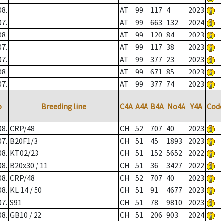
08.
AT
99
117
4
2023
07.
AT
99
663
132
2024
08.
AT
99
120
84
2023
07.
AT
99
117
38
2023
07.
AT
99
377
23
2023
08.
AT
99
671
85
2023
07.
AT
99
377
74
2023
o
Breeding line
C4A
A4A
B4A
No4A
Y4A
Cod
08.
CRP/48
CH
52
707
40
2023
07.
B20F1/3
CH
51
45
1893
2023
08.
KT02/23
CH
51
152
5652
2022
08.
B20x30 / 11
CH
51
36
3427
2022
08.
CRP/48
CH
52
707
40
2023
08.
KL 14 / 50
CH
51
91
4677
2023
07.
S91
CH
51
78
9810
2023
08.
GB10 / 22
CH
51
206
903
2024