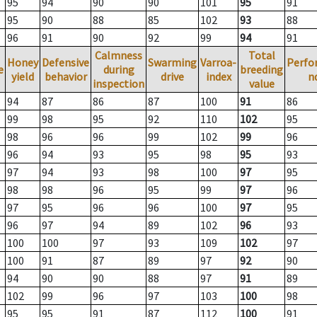
95
94
90
90
101
95
91
95
90
88
85
102
93
88
96
91
90
92
99
94
91
Calmness
Total
Honey
Defensive
Swarming
Varroa-
Perfo
e
during
breeding
yield
behavior
drive
index
n
inspection
value
94
87
86
87
100
91
86
99
98
95
92
110
102
95
98
96
96
99
102
99
96
96
94
93
95
98
95
93
97
94
93
98
100
97
95
98
98
96
95
99
97
96
97
95
96
96
100
97
95
96
97
94
89
102
96
93
100
100
97
93
109
102
97
100
91
87
89
97
92
90
94
90
90
88
97
91
89
102
99
96
97
103
100
98
95
95
91
87
112
100
91