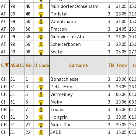
AT
99
46
Mühldorfer Ochsenalm
3
31.05.
15.
AT
99
48
Pöllatal
3
28.05.
31.
AT
99
50
Valentinalm
3
31.05.
15.
AT
99
56
Tratten
3
14.05.
16.
AT
99
58
Mühlviertler Alm
3
21.05.
30.
AT
99
59
Scheiterboden
3
23.05.
15.
AT
99
98
Seetal
3
25.05.
27.
C
▼
ASSOC
No.
D
Code
Surname
TM
from
t
CH
51
1
Bonatchiesse
3
13.06.
01.
CH
51
3
Petit-Mont
3
23.05.
26.
CH
51
5
Vermeilley
3
06.06.
01.
CH
51
6
Moiry
3
13.06.
08.
CH
51
7
Toules
3
06.06.
01.
CH
51
8
Hongrin
3
30.05.
01.
CH
51
21
Mont-Dar
3
30.05.
25.
CH
51
22
SADE
3
16.05.
01.