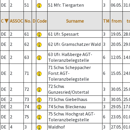
DE
2
51
51 Mfr. Tiergarten
3
06.05.
31.
C
▼
ASSOC
No.
D
Code
Surname
TM
from
t
DE
2
61
61 Ufr. Spessart
3
19.05.
28.
DE
2
62
62 Ufr. Gramschatzer Wald
3
20.05.
29.
63 Ufr. Haßberge AGT-
DE
2
63
6
12.05.
14.
Toleranzbelegstelle
71 Schw. Scheppacher
DE
2
71
Forst AGT-
6
15.05.
24.
Toleranzbelegstelle
72 Schw.
DE
2
72
3
30.05.
25.
Gunzesried/Ostertal
DE
2
73
73 Schw. Giebelhaus
3
30.05.
25.
DE
2
74
74 Schw. Bleckenau
3
29.05.
17.
75 Schw. Hochgrat AGT-
DE
2
75
6
23.05.
01.
Toleranzbelegstelle
DE
4
3
Waldhof
3
27.05.
01.