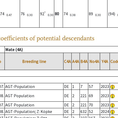
*
74
76
92
80
74
89
(94)
0.47
0.30
0.30
0.38
0.30
oefficients of potential descendants
Mate (4A)
o
Breeding line
C4A
A4A
B4A
No4A
Y4A
Cod
07.
AGT-Population
DE
1
7
57
2023
08.
AGT Population
DE
2
221
69
2023
07.
AGT Population
DE
2
221
70
2023
08.
AGT-Population; Z: Köpke
DE
2
632
52
2024