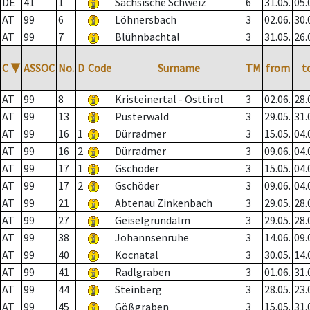
DE
41
1
Sächsische Schweiz
6
31.05.
05.
AT
99
6
Löhnersbach
3
02.06.
30.
AT
99
7
Blühnbachtal
3
31.05.
26.
C
▼
ASSOC
No.
D
Code
Surname
TM
from
t
AT
99
8
Kristeinertal - Osttirol
3
02.06.
28.
AT
99
13
Pusterwald
3
29.05.
31.
AT
99
16
1
Dürradmer
3
15.05.
04.
AT
99
16
2
Dürradmer
3
09.06.
04.
AT
99
17
1
Gschöder
3
15.05.
04.
AT
99
17
2
Gschöder
3
09.06.
04.
AT
99
21
Abtenau Zinkenbach
3
29.05.
28.
AT
99
27
Geiselgrundalm
3
29.05.
28.
AT
99
38
Johannsenruhe
3
14.06.
09.
AT
99
40
Kocnatal
3
30.05.
14.
AT
99
41
Radlgraben
3
01.06.
31.
AT
99
44
Steinberg
3
28.05.
23.
AT
99
45
Gößgraben
3
15.05.
31.