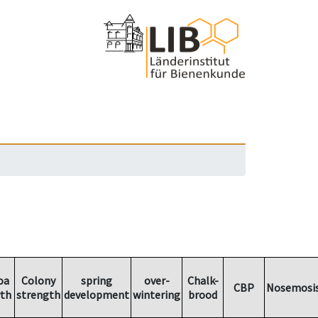
oa
Colony
spring
over-
Chalk-
CBP
Nosemosi
th
strength
development
wintering
brood