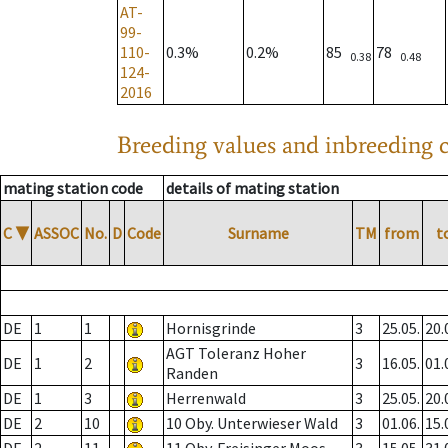
AT-
99-
110-
0.3%
0.2%
85
78
0.38
0.48
124-
2016
Breeding values and inbreeding c
mating station code
details of mating station
C
▼
ASSOC
No.
D
Code
Surname
TM
from
t
DE
1
1
Hornisgrinde
3
25.05.
20.
AGT Toleranz Hoher
DE
1
2
3
16.05.
01.
Randen
DE
1
3
Herrenwald
3
25.05.
20.
DE
2
10
10 Oby. Unterwieser Wald
3
01.06.
15.