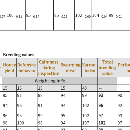
100
95
85
102
104
99
0.27
0.31
0.34
0.26
0.09
0.04
0.01
Breeding values
Calmness
Total
Honey
Defensive
Swarming
Varroa-
Perfo
e
during
breeding
yield
behavior
drive
index
n
inspection
value
Weighting in %
15
15
15
15
40
--
95
91
88
94
99
93
90
94
96
91
94
102
96
92
96
95
90
95
102
97
93
98
100
98
94
107
102
97