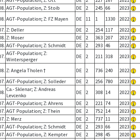
07.
AGT-Population; Z: Ott
DE
2
227
167
2021
08.
AGT-Population, Z: Stoib
DE
2
245
66
2023
08.
AGT-Population; Z: FZ Mayen
DE
11
1
1330
2022
07.
Z: Deller
DE
2
254
117
2022
08.
Z: Moser
DE
2
363
207
2023
08.
AGT-Population; Z: Schmidt
DE
2
293
46
2022
AGT-Population; Z:
07.
DE
2
211
318
2023
Wintersperger
08.
Z: Angela Tholen †
DE
2
736
240
2022
07.
AGT-Population; Z: Solleder
DE
2
256
780
2023
Ca.- Sklenar; Z: Andreas
08.
DE
2
308
14
2022
Levcenko
07.
AGT-Population; Z: Ahrens
DE
2
221
74
2023
07.
AGT Population; Z: Thein
DE
2
752
14
2023
07.
Z: Merz
DE
2
737
11
2023
07.
AGT-Population; Z: Schmidt
DE
2
293
66
2023
07.
AGT-Population, Z: Kempter
DE
2
298
45
2020