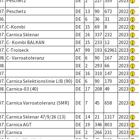
07.
Peschetz
DE
2
227
355
2023
07.
Peschetz
DE
13
90
672
2022
06.
DE
6
36
31
2023
07.
C-Kombi
DE
15
69
8
2022
07.
Carnica Sklenar
DE
16
337
232
2023
07.
C- Kombi BALKAN
DE
15
233
12
2022
07.
C-Troiseck
AT
99
193
62961
2023
08.
C- Varroatoleranz
DE
6
90
167
2023
08.
DE
2
293
66
2023
07.
DE
16
310
147
2023
07.
Carnica Selektionslinie LIB (90)
DE
6
90
170
2023
08.
Carnica-03 (40)
DE
17
208
49
2023
07.
Carnica Varroatoleranz (SMR)
DE
7
45
658
2023
07.
Carnica Sklenar 47/9/26 (13)
DE
14
21
1317
2022
07.
Carnica AGT
DE
19
346
803
2023
07.
Carnica
DE
2
266
231
2023