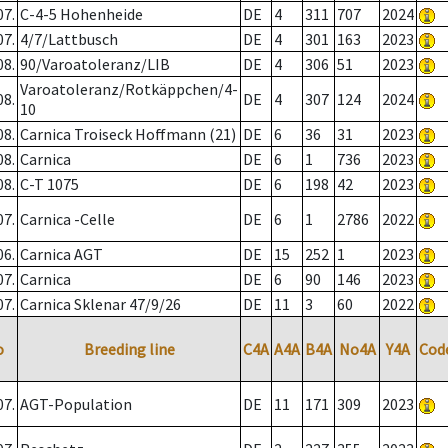
07.
C-4-5 Hohenheide
DE
4
311
707
2024
07.
4/7/Lattbusch
DE
4
301
163
2023
08.
90/Varoatoleranz/LIB
DE
4
306
51
2023
Varoatoleranz/Rotkäppchen/4-
08.
DE
4
307
124
2024
10
08.
Carnica Troiseck Hoffmann (21)
DE
6
36
31
2023
08.
Carnica
DE
6
1
736
2023
08.
C-T 1075
DE
6
198
42
2023
07.
Carnica -Celle
DE
6
1
2786
2022
06.
Carnica AGT
DE
15
252
1
2023
07.
Carnica
DE
6
90
146
2023
07.
Carnica Sklenar 47/9/26
DE
11
3
60
2022
o
Breeding line
C4A
A4A
B4A
No4A
Y4A
Cod
07.
AGT-Population
DE
11
171
309
2023