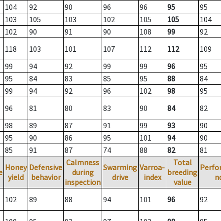
104
92
90
96
96
95
95
103
105
103
102
105
105
104
102
90
91
90
108
99
92
118
103
101
107
112
112
109
99
94
92
99
99
96
95
95
84
83
85
95
88
84
99
94
92
96
102
98
95
96
81
80
83
90
84
82
98
89
87
91
99
93
90
95
90
86
95
101
94
90
85
91
87
74
88
82
81
Calmness
Total
Honey
Defensive
Swarming
Varroa-
Perfo
e
during
breeding
yield
behavior
drive
index
n
inspection
value
102
89
88
94
101
96
92