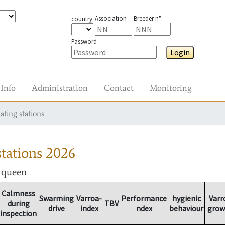
Association
Breeder n°
country
Password
Login
Info
Administration
Contact
Monitoring
ating stations
tations
2026
r queen
Calmness
Swarming
Varroa-
Performance
hygienic
Varr
during
TBV
drive
index
ndex
behaviour
grow
inspection