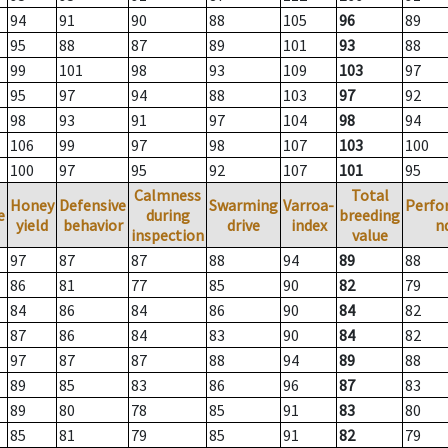
94
91
90
88
105
96
89
95
88
87
89
101
93
88
99
101
98
93
109
103
97
95
97
94
88
103
97
92
98
93
91
97
104
98
94
106
99
97
98
107
103
100
100
97
95
92
107
101
95
Calmness
Total
Honey
Defensive
Swarming
Varroa-
Perfo
e
during
breeding
yield
behavior
drive
index
n
inspection
value
97
87
87
88
94
89
88
86
81
77
85
90
82
79
84
86
84
86
90
84
82
87
86
84
83
90
84
82
97
87
87
88
94
89
88
89
85
83
86
96
87
83
89
80
78
85
91
83
80
85
81
79
85
91
82
79