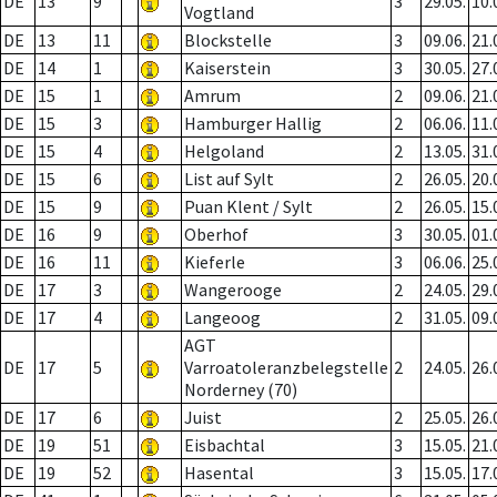
DE
13
9
3
29.05.
10.
Vogtland
DE
13
11
Blockstelle
3
09.06.
21.
DE
14
1
Kaiserstein
3
30.05.
27.
DE
15
1
Amrum
2
09.06.
21.
DE
15
3
Hamburger Hallig
2
06.06.
11.
DE
15
4
Helgoland
2
13.05.
31.
DE
15
6
List auf Sylt
2
26.05.
20.
DE
15
9
Puan Klent / Sylt
2
26.05.
15.
DE
16
9
Oberhof
3
30.05.
01.
DE
16
11
Kieferle
3
06.06.
25.
DE
17
3
Wangerooge
2
24.05.
29.
DE
17
4
Langeoog
2
31.05.
09.
AGT
DE
17
5
Varroatoleranzbelegstelle
2
24.05.
26.
Norderney (70)
DE
17
6
Juist
2
25.05.
26.
DE
19
51
Eisbachtal
3
15.05.
21.
DE
19
52
Hasental
3
15.05.
17.