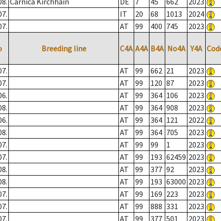
08.
Carnica Kirchhain
DE
7
45
662
2023
07.
IT
20
68
1013
2024
07.
AT
99
400
745
2023
o
Breeding line
C4A
A4A
B4A
No4A
Y4A
Cod
07.
AT
99
662
21
2023
07.
AT
99
120
87
2023
06.
AT
99
364
106
2023
08.
AT
99
364
908
2023
06.
AT
99
364
121
2022
08.
AT
99
364
705
2023
07.
AT
99
99
1
2023
07.
AT
99
193
62459
2023
08.
AT
99
377
92
2023
08.
AT
99
193
63000
2023
07.
AT
99
169
223
2023
07.
AT
99
888
331
2023
07.
AT
99
377
501
2023