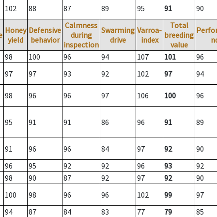
102
88
87
89
95
91
90
Calmness
Total
Honey
Defensive
Swarming
Varroa-
Perfo
e
during
breeding
yield
behavior
drive
index
n
inspection
value
98
100
96
94
107
101
96
97
97
93
92
102
97
94
98
96
96
97
106
100
96
95
91
91
86
96
91
89
91
96
96
84
97
92
90
96
95
92
92
96
93
92
98
90
87
92
97
92
90
100
98
96
96
102
99
97
94
87
84
83
77
79
85