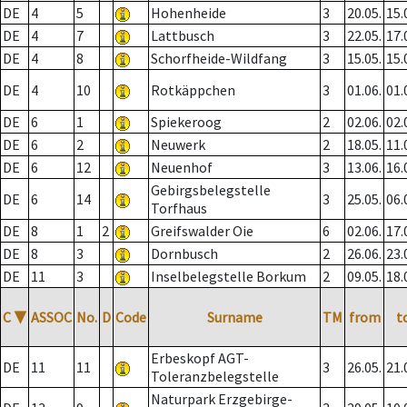
DE
4
5
Hohenheide
3
20.05.
15.
DE
4
7
Lattbusch
3
22.05.
17.
DE
4
8
Schorfheide-Wildfang
3
15.05.
15.
DE
4
10
Rotkäppchen
3
01.06.
01.
DE
6
1
Spiekeroog
2
02.06.
02.
DE
6
2
Neuwerk
2
18.05.
11.
DE
6
12
Neuenhof
3
13.06.
16.
Gebirgsbelegstelle
DE
6
14
3
25.05.
06.
Torfhaus
DE
8
1
2
Greifswalder Oie
6
02.06.
17.
DE
8
3
Dornbusch
2
26.06.
23.
DE
11
3
Inselbelegstelle Borkum
2
09.05.
18.
C
▼
ASSOC
No.
D
Code
Surname
TM
from
t
Erbeskopf AGT-
DE
11
11
3
26.05.
21.
Toleranzbelegstelle
Naturpark Erzgebirge-