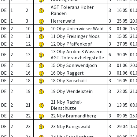
AGT Toleranz Hoher
DE
1
2
3
16.05.
01.
Randen
DE
1
3
Herrenwald
3
25.05.
20.
DE
2
10
10 Oby. Unterwieser Wald
3
01.06.
15.
DE
2
11
11 Oby. Freisinger Moos
3
15.05.
31.
DE
2
12
12 Oby. Pfaffenkopf
3
27.05.
01.
13 Oby. An den 3 Wassern
DE
2
13
6
30.05.
01.
AGT-Toleranzbelegstelle
DE
2
15
15 Oby. Sonnwendjoch
3
01.06.
20.
DE
2
16
16 Oby. Raggert
3
01.06.
01.
DE
2
18
18 Oby. Sauschütt
3
16.05.
01.
DE
2
19
19 Oby. Wendelstein
3
22.05.
31.
21 Nby. Rachel-
DE
2
21
3
13.05.
08.
Diensthütte
DE
2
22
22 Nby Bramandlberg
3
09.05.
25.
DE
2
23
23 Nby Königswald
3
29.04.
15.