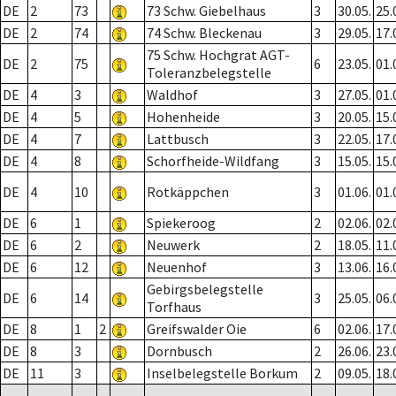
DE
2
73
73 Schw. Giebelhaus
3
30.05.
25.
DE
2
74
74 Schw. Bleckenau
3
29.05.
17.
75 Schw. Hochgrat AGT-
DE
2
75
6
23.05.
01.
Toleranzbelegstelle
DE
4
3
Waldhof
3
27.05.
01.
DE
4
5
Hohenheide
3
20.05.
15.
DE
4
7
Lattbusch
3
22.05.
17.
DE
4
8
Schorfheide-Wildfang
3
15.05.
15.
DE
4
10
Rotkäppchen
3
01.06.
01.
DE
6
1
Spiekeroog
2
02.06.
02.
DE
6
2
Neuwerk
2
18.05.
11.
DE
6
12
Neuenhof
3
13.06.
16.
Gebirgsbelegstelle
DE
6
14
3
25.05.
06.
Torfhaus
DE
8
1
2
Greifswalder Oie
6
02.06.
17.
DE
8
3
Dornbusch
2
26.06.
23.
DE
11
3
Inselbelegstelle Borkum
2
09.05.
18.