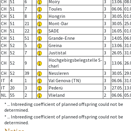
CH
51
6
Moiry
3
13.06.
08.
CH
51
7
Toules
3
06.06.
01.
CH
51
8
Hongrin
3
30.05.
01.
CH
51
21
Mont-Dar
3
30.05.
25.
CH
51
22
SADE
3
16.05.
01.
CH
51
51
Grande-Enne
3
14.05.
06.
CH
52
5
Greina
3
13.06.
31.
CH
52
7
Justistal
3
26.05.
31.
Hochgebirgsbelegstelle S-
CH
52
9
3
13.06.
26.
charl
CH
52
39
Nessleren
3
30.05.
29.
IT
4
1
Val Genova (TN)
3
06.06.
31.
IT
20
3
Pederü
3
27.05.
13.
NL
55
2
Vlieland
2
06.06.
05.
* ...
Inbreeding coefficient of planned offspring could not be
determined.
* ...
Inbreeding coefficient of planned offspring could not be
determined.