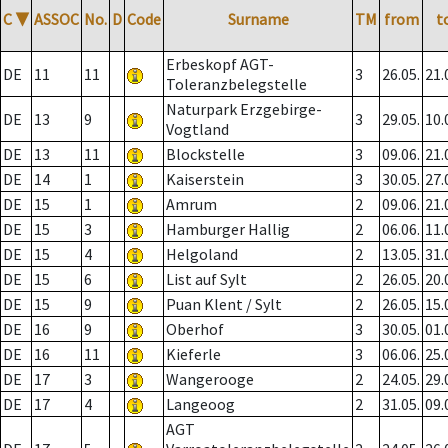
C
▼
ASSOC
No.
D
Code
Surname
TM
from
t
Erbeskopf AGT-
DE
11
11
3
26.05.
21.
Toleranzbelegstelle
Naturpark Erzgebirge-
DE
13
9
3
29.05.
10.
Vogtland
DE
13
11
Blockstelle
3
09.06.
21.
DE
14
1
Kaiserstein
3
30.05.
27.
DE
15
1
Amrum
2
09.06.
21.
DE
15
3
Hamburger Hallig
2
06.06.
11.
DE
15
4
Helgoland
2
13.05.
31.
DE
15
6
List auf Sylt
2
26.05.
20.
DE
15
9
Puan Klent / Sylt
2
26.05.
15.
DE
16
9
Oberhof
3
30.05.
01.
DE
16
11
Kieferle
3
06.06.
25.
DE
17
3
Wangerooge
2
24.05.
29.
DE
17
4
Langeoog
2
31.05.
09.
AGT