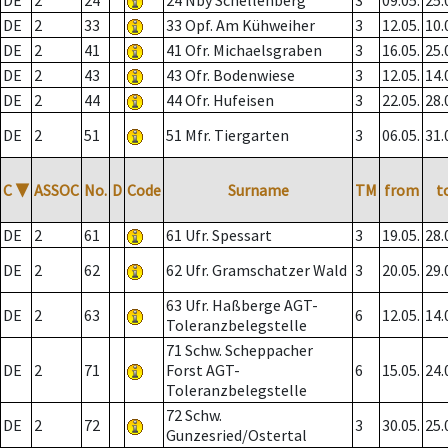
DE
2
24
24 Nby Schellenberg
3
09.05.
25.
DE
2
33
33 Opf. Am Kühweiher
3
12.05.
10.
DE
2
41
41 Ofr. Michaelsgraben
3
16.05.
25.
DE
2
43
43 Ofr. Bodenwiese
3
12.05.
14.
DE
2
44
44 Ofr. Hufeisen
3
22.05.
28.
DE
2
51
51 Mfr. Tiergarten
3
06.05.
31.
C
▼
ASSOC
No.
D
Code
Surname
TM
from
t
DE
2
61
61 Ufr. Spessart
3
19.05.
28.
DE
2
62
62 Ufr. Gramschatzer Wald
3
20.05.
29.
63 Ufr. Haßberge AGT-
DE
2
63
6
12.05.
14.
Toleranzbelegstelle
71 Schw. Scheppacher
DE
2
71
Forst AGT-
6
15.05.
24.
Toleranzbelegstelle
72 Schw.
DE
2
72
3
30.05.
25.
Gunzesried/Ostertal