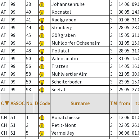
AT
99
38
Johannsenruhe
3
14.06.
09.
AT
99
40
Kocnatal
3
30.05.
14.
AT
99
41
Radlgraben
3
01.06.
31.
AT
99
44
Steinberg
3
28.05.
23.
AT
99
45
Gößgraben
3
15.05.
31.
AT
99
46
Mühldorfer Ochsenalm
3
31.05.
15.
AT
99
48
Pöllatal
3
28.05.
31.
AT
99
50
Valentinalm
3
31.05.
15.
AT
99
56
Tratten
3
14.05.
16.
AT
99
58
Mühlviertler Alm
3
21.05.
30.
AT
99
59
Scheiterboden
3
23.05.
15.
AT
99
98
Seetal
3
25.05.
27.
C
▼
ASSOC
No.
D
Code
Surname
TM
from
t
CH
51
1
Bonatchiesse
3
13.06.
01.
CH
51
3
Petit-Mont
3
23.05.
26.
CH
51
5
Vermeilley
3
06.06.
01.