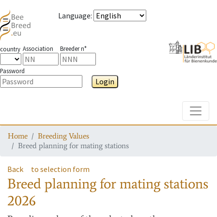
Language
:
Association
Breeder n°
country
Password
Login
Toggle
Home
Breeding Values
Breed planning for mating stations
Back
to selection form
Breed planning for mating stations
2026