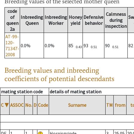
Breeding values
of the selected mother queen
code
Calmness
of
Inbreeding
Inbreeding
Honey
Defensive
Sw
during
queen
Queen
Worker
yield
behavior
inspection
2a
AT-99-
120-
0.0%
0.0%
85
93
90
8
0.43
0.51
0.51
71347-
2008
Breeding values and inbreeding
coefficients of potential descendants
mating station code
details of mating station
C
▼
ASSOC
No.
D
Code
Surname
TM
from
t
DE
1
1
Hornisgrinde
3
25.05.
20.