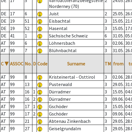
DE
17
5
Varroatoleranzbelegstelle
2
24.05.
26.
Norderney (70)
DE
17
6
Juist
2
25.05.
26.
DE
19
51
Eisbachtal
3
15.05.
21.
DE
19
52
Hasental
3
15.05.
17.
DE
41
1
Sächsische Schweiz
6
31.05.
05.
AT
99
6
Löhnersbach
3
02.06.
30.
AT
99
7
Blühnbachtal
3
31.05.
26.
C
▼
ASSOC
No.
D
Code
Surname
TM
from
t
AT
99
8
Kristeinertal - Osttirol
3
02.06.
28.
AT
99
13
Pusterwald
3
29.05.
31.
AT
99
16
1
Dürradmer
3
15.05.
04.
AT
99
16
2
Dürradmer
3
09.06.
04.
AT
99
17
1
Gschöder
3
15.05.
04.
AT
99
17
2
Gschöder
3
09.06.
04.
AT
99
21
Abtenau Zinkenbach
3
29.05.
28.
AT
99
27
Geiselgrundalm
3
29.05.
28.