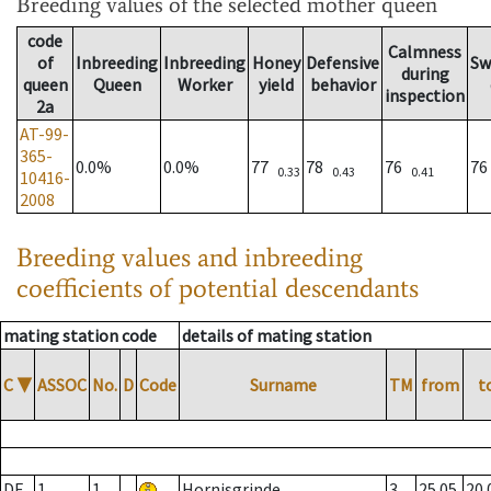
Breeding values
of the selected mother queen
code
Calmness
of
Inbreeding
Inbreeding
Honey
Defensive
Sw
during
queen
Queen
Worker
yield
behavior
inspection
2a
AT-99-
365-
0.0%
0.0%
77
78
76
7
0.33
0.43
0.41
10416-
2008
Breeding values and inbreeding
coefficients of potential descendants
mating station code
details of mating station
C
▼
ASSOC
No.
D
Code
Surname
TM
from
t
DE
1
1
Hornisgrinde
3
25.05.
20.