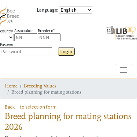
Language
:
Association
Breeder n°
country
Password
Login
Toggle
Home
Breeding Values
Breed planning for mating stations
Back
to selection form
Breed planning for mating stations
2026