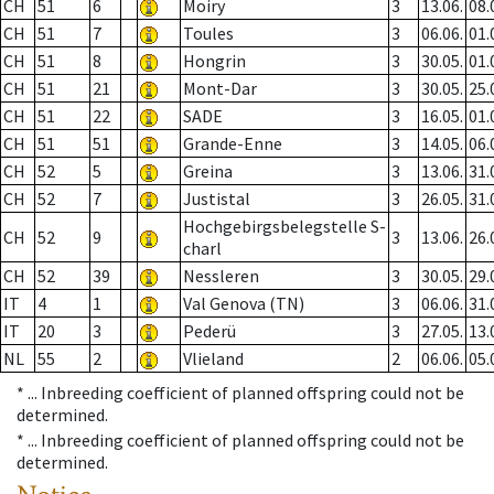
CH
51
6
Moiry
3
13.06.
08.
CH
51
7
Toules
3
06.06.
01.
CH
51
8
Hongrin
3
30.05.
01.
CH
51
21
Mont-Dar
3
30.05.
25.
CH
51
22
SADE
3
16.05.
01.
CH
51
51
Grande-Enne
3
14.05.
06.
CH
52
5
Greina
3
13.06.
31.
CH
52
7
Justistal
3
26.05.
31.
Hochgebirgsbelegstelle S-
CH
52
9
3
13.06.
26.
charl
CH
52
39
Nessleren
3
30.05.
29.
IT
4
1
Val Genova (TN)
3
06.06.
31.
IT
20
3
Pederü
3
27.05.
13.
NL
55
2
Vlieland
2
06.06.
05.
* ...
Inbreeding coefficient of planned offspring could not be
determined.
* ...
Inbreeding coefficient of planned offspring could not be
determined.