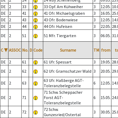
DE
2
24
24 Nby Schellenberg
3
09.05.
25.
DE
2
33
33 Opf. Am Kühweiher
3
12.05.
10.
DE
2
41
41 Ofr. Michaelsgraben
3
16.05.
25.
DE
2
43
43 Ofr. Bodenwiese
3
12.05.
14.
DE
2
44
44 Ofr. Hufeisen
3
22.05.
28.
DE
2
51
51 Mfr. Tiergarten
3
06.05.
31.
C
▼
ASSOC
No.
D
Code
Surname
TM
from
t
DE
2
61
61 Ufr. Spessart
3
19.05.
28.
DE
2
62
62 Ufr. Gramschatzer Wald
3
20.05.
29.
63 Ufr. Haßberge AGT-
DE
2
63
6
12.05.
14.
Toleranzbelegstelle
71 Schw. Scheppacher
DE
2
71
Forst AGT-
6
15.05.
24.
Toleranzbelegstelle
72 Schw.
DE
2
72
3
30.05.
25.
Gunzesried/Ostertal