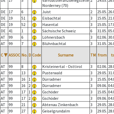
DE
17
5
Varroatoleranzbelegstelle
2
24.05.
26.
Norderney (70)
DE
17
6
Juist
2
25.05.
26.
DE
19
51
Eisbachtal
3
15.05.
21.
DE
19
52
Hasental
3
15.05.
17.
DE
41
1
Sächsische Schweiz
6
31.05.
05.
AT
99
6
Löhnersbach
3
02.06.
30.
AT
99
7
Blühnbachtal
3
31.05.
26.
C
▼
ASSOC
No.
D
Code
Surname
TM
from
t
AT
99
8
Kristeinertal - Osttirol
3
02.06.
28.
AT
99
13
Pusterwald
3
29.05.
31.
AT
99
16
1
Dürradmer
3
15.05.
04.
AT
99
16
2
Dürradmer
3
09.06.
04.
AT
99
17
1
Gschöder
3
15.05.
04.
AT
99
17
2
Gschöder
3
09.06.
04.
AT
99
21
Abtenau Zinkenbach
3
29.05.
28.
AT
99
27
Geiselgrundalm
3
29.05.
28.