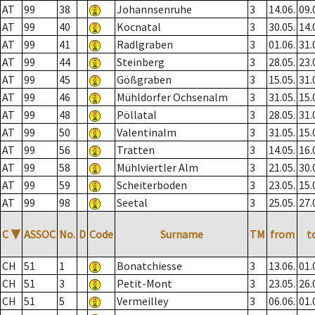
AT
99
38
Johannsenruhe
3
14.06.
09.
AT
99
40
Kocnatal
3
30.05.
14.
AT
99
41
Radlgraben
3
01.06.
31.
AT
99
44
Steinberg
3
28.05.
23.
AT
99
45
Gößgraben
3
15.05.
31.
AT
99
46
Mühldorfer Ochsenalm
3
31.05.
15.
AT
99
48
Pöllatal
3
28.05.
31.
AT
99
50
Valentinalm
3
31.05.
15.
AT
99
56
Tratten
3
14.05.
16.
AT
99
58
Mühlviertler Alm
3
21.05.
30.
AT
99
59
Scheiterboden
3
23.05.
15.
AT
99
98
Seetal
3
25.05.
27.
C
▼
ASSOC
No.
D
Code
Surname
TM
from
t
CH
51
1
Bonatchiesse
3
13.06.
01.
CH
51
3
Petit-Mont
3
23.05.
26.
CH
51
5
Vermeilley
3
06.06.
01.