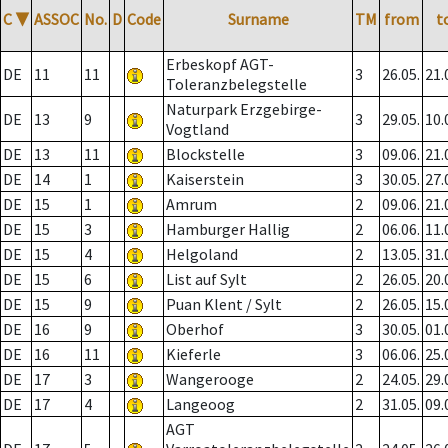
C
▼
ASSOC
No.
D
Code
Surname
TM
from
t
Erbeskopf AGT-
DE
11
11
3
26.05.
21.
Toleranzbelegstelle
Naturpark Erzgebirge-
DE
13
9
3
29.05.
10.
Vogtland
DE
13
11
Blockstelle
3
09.06.
21.
DE
14
1
Kaiserstein
3
30.05.
27.
DE
15
1
Amrum
2
09.06.
21.
DE
15
3
Hamburger Hallig
2
06.06.
11.
DE
15
4
Helgoland
2
13.05.
31.
DE
15
6
List auf Sylt
2
26.05.
20.
DE
15
9
Puan Klent / Sylt
2
26.05.
15.
DE
16
9
Oberhof
3
30.05.
01.
DE
16
11
Kieferle
3
06.06.
25.
DE
17
3
Wangerooge
2
24.05.
29.
DE
17
4
Langeoog
2
31.05.
09.
AGT