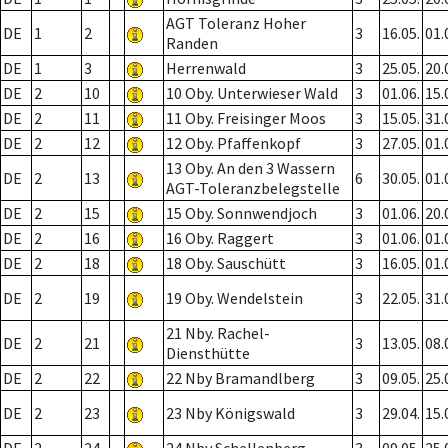
AGT Toleranz Hoher
DE
1
2
3
16.05.
01.
Randen
DE
1
3
Herrenwald
3
25.05.
20.
DE
2
10
10 Oby. Unterwieser Wald
3
01.06.
15.
DE
2
11
11 Oby. Freisinger Moos
3
15.05.
31.
DE
2
12
12 Oby. Pfaffenkopf
3
27.05.
01.
13 Oby. An den 3 Wassern
DE
2
13
6
30.05.
01.
AGT-Toleranzbelegstelle
DE
2
15
15 Oby. Sonnwendjoch
3
01.06.
20.
DE
2
16
16 Oby. Raggert
3
01.06.
01.
DE
2
18
18 Oby. Sauschütt
3
16.05.
01.
DE
2
19
19 Oby. Wendelstein
3
22.05.
31.
21 Nby. Rachel-
DE
2
21
3
13.05.
08.
Diensthütte
DE
2
22
22 Nby Bramandlberg
3
09.05.
25.
DE
2
23
23 Nby Königswald
3
29.04.
15.