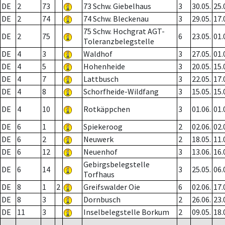
DE
2
73
73 Schw. Giebelhaus
3
30.05.
25.
DE
2
74
74 Schw. Bleckenau
3
29.05.
17.
75 Schw. Hochgrat AGT-
DE
2
75
6
23.05.
01.
Toleranzbelegstelle
DE
4
3
Waldhof
3
27.05.
01.
DE
4
5
Hohenheide
3
20.05.
15.
DE
4
7
Lattbusch
3
22.05.
17.
DE
4
8
Schorfheide-Wildfang
3
15.05.
15.
DE
4
10
Rotkäppchen
3
01.06.
01.
DE
6
1
Spiekeroog
2
02.06.
02.
DE
6
2
Neuwerk
2
18.05.
11.
DE
6
12
Neuenhof
3
13.06.
16.
Gebirgsbelegstelle
DE
6
14
3
25.05.
06.
Torfhaus
DE
8
1
2
Greifswalder Oie
6
02.06.
17.
DE
8
3
Dornbusch
2
26.06.
23.
DE
11
3
Inselbelegstelle Borkum
2
09.05.
18.