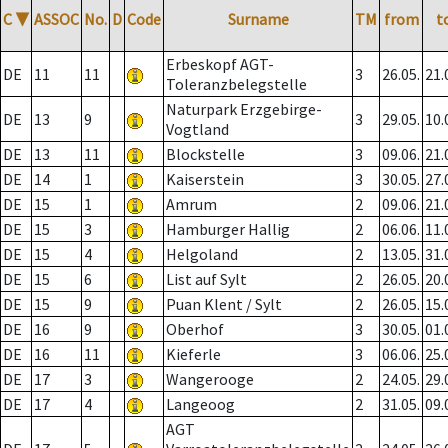
C
▼
ASSOC
No.
D
Code
Surname
TM
from
t
Erbeskopf AGT-
DE
11
11
3
26.05.
21.
Toleranzbelegstelle
Naturpark Erzgebirge-
DE
13
9
3
29.05.
10.
Vogtland
DE
13
11
Blockstelle
3
09.06.
21.
DE
14
1
Kaiserstein
3
30.05.
27.
DE
15
1
Amrum
2
09.06.
21.
DE
15
3
Hamburger Hallig
2
06.06.
11.
DE
15
4
Helgoland
2
13.05.
31.
DE
15
6
List auf Sylt
2
26.05.
20.
DE
15
9
Puan Klent / Sylt
2
26.05.
15.
DE
16
9
Oberhof
3
30.05.
01.
DE
16
11
Kieferle
3
06.06.
25.
DE
17
3
Wangerooge
2
24.05.
29.
DE
17
4
Langeoog
2
31.05.
09.
AGT