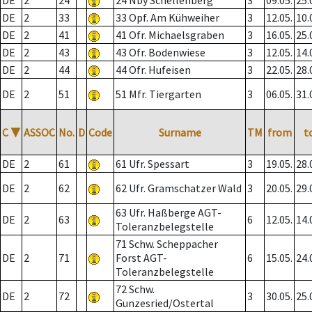
DE
2
24
24 Nby Schellenberg
3
09.05.
25.
DE
2
33
33 Opf. Am Kühweiher
3
12.05.
10.
DE
2
41
41 Ofr. Michaelsgraben
3
16.05.
25.
DE
2
43
43 Ofr. Bodenwiese
3
12.05.
14.
DE
2
44
44 Ofr. Hufeisen
3
22.05.
28.
DE
2
51
51 Mfr. Tiergarten
3
06.05.
31.
C
▼
ASSOC
No.
D
Code
Surname
TM
from
t
DE
2
61
61 Ufr. Spessart
3
19.05.
28.
DE
2
62
62 Ufr. Gramschatzer Wald
3
20.05.
29.
63 Ufr. Haßberge AGT-
DE
2
63
6
12.05.
14.
Toleranzbelegstelle
71 Schw. Scheppacher
DE
2
71
Forst AGT-
6
15.05.
24.
Toleranzbelegstelle
72 Schw.
DE
2
72
3
30.05.
25.
Gunzesried/Ostertal