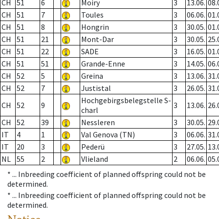
CH
51
6
Moiry
3
13.06.
08.
CH
51
7
Toules
3
06.06.
01.
CH
51
8
Hongrin
3
30.05.
01.
CH
51
21
Mont-Dar
3
30.05.
25.
CH
51
22
SADE
3
16.05.
01.
CH
51
51
Grande-Enne
3
14.05.
06.
CH
52
5
Greina
3
13.06.
31.
CH
52
7
Justistal
3
26.05.
31.
Hochgebirgsbelegstelle S-
CH
52
9
3
13.06.
26.
charl
CH
52
39
Nessleren
3
30.05.
29.
IT
4
1
Val Genova (TN)
3
06.06.
31.
IT
20
3
Pederü
3
27.05.
13.
NL
55
2
Vlieland
2
06.06.
05.
* ...
Inbreeding coefficient of planned offspring could not be
determined.
* ...
Inbreeding coefficient of planned offspring could not be
determined.