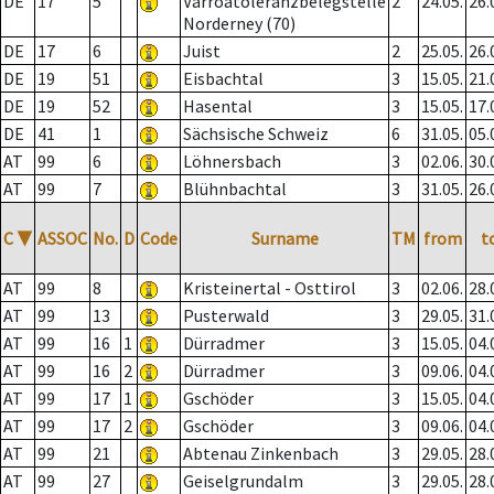
DE
17
5
Varroatoleranzbelegstelle
2
24.05.
26.
Norderney (70)
DE
17
6
Juist
2
25.05.
26.
DE
19
51
Eisbachtal
3
15.05.
21.
DE
19
52
Hasental
3
15.05.
17.
DE
41
1
Sächsische Schweiz
6
31.05.
05.
AT
99
6
Löhnersbach
3
02.06.
30.
AT
99
7
Blühnbachtal
3
31.05.
26.
C
▼
ASSOC
No.
D
Code
Surname
TM
from
t
AT
99
8
Kristeinertal - Osttirol
3
02.06.
28.
AT
99
13
Pusterwald
3
29.05.
31.
AT
99
16
1
Dürradmer
3
15.05.
04.
AT
99
16
2
Dürradmer
3
09.06.
04.
AT
99
17
1
Gschöder
3
15.05.
04.
AT
99
17
2
Gschöder
3
09.06.
04.
AT
99
21
Abtenau Zinkenbach
3
29.05.
28.
AT
99
27
Geiselgrundalm
3
29.05.
28.