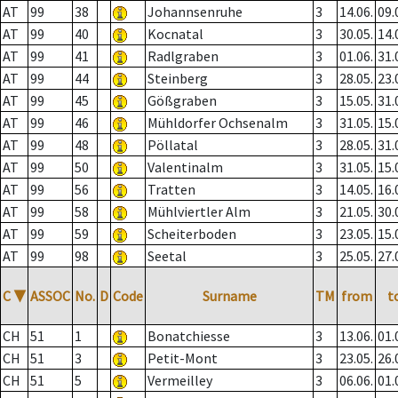
AT
99
38
Johannsenruhe
3
14.06.
09.
AT
99
40
Kocnatal
3
30.05.
14.
AT
99
41
Radlgraben
3
01.06.
31.
AT
99
44
Steinberg
3
28.05.
23.
AT
99
45
Gößgraben
3
15.05.
31.
AT
99
46
Mühldorfer Ochsenalm
3
31.05.
15.
AT
99
48
Pöllatal
3
28.05.
31.
AT
99
50
Valentinalm
3
31.05.
15.
AT
99
56
Tratten
3
14.05.
16.
AT
99
58
Mühlviertler Alm
3
21.05.
30.
AT
99
59
Scheiterboden
3
23.05.
15.
AT
99
98
Seetal
3
25.05.
27.
C
▼
ASSOC
No.
D
Code
Surname
TM
from
t
CH
51
1
Bonatchiesse
3
13.06.
01.
CH
51
3
Petit-Mont
3
23.05.
26.
CH
51
5
Vermeilley
3
06.06.
01.