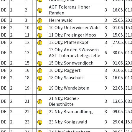
AGT Toleranz Hoher
DE
1
2
3
16.05.
01.
Randen
DE
1
3
Herrenwald
3
25.05.
20.
DE
2
10
10 Oby. Unterwieser Wald
3
01.06.
15.
DE
2
11
11 Oby. Freisinger Moos
3
15.05.
31.
DE
2
12
12 Oby. Pfaffenkopf
3
27.05.
01.
13 Oby. An den 3 Wassern
DE
2
13
6
30.05.
01.
AGT-Toleranzbelegstelle
DE
2
15
15 Oby. Sonnwendjoch
3
01.06.
20.
DE
2
16
16 Oby. Raggert
3
01.06.
01.
DE
2
18
18 Oby. Sauschütt
3
16.05.
01.
DE
2
19
19 Oby. Wendelstein
3
22.05.
31.
21 Nby. Rachel-
DE
2
21
3
13.05.
08.
Diensthütte
DE
2
22
22 Nby Bramandlberg
3
09.05.
25.
DE
2
23
23 Nby Königswald
3
29.04.
15.