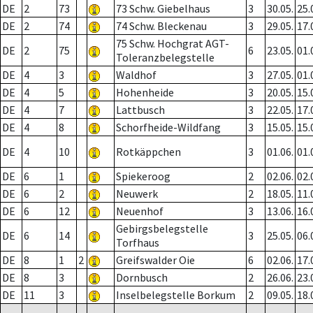
DE
2
73
73 Schw. Giebelhaus
3
30.05.
25.
DE
2
74
74 Schw. Bleckenau
3
29.05.
17.
75 Schw. Hochgrat AGT-
DE
2
75
6
23.05.
01.
Toleranzbelegstelle
DE
4
3
Waldhof
3
27.05.
01.
DE
4
5
Hohenheide
3
20.05.
15.
DE
4
7
Lattbusch
3
22.05.
17.
DE
4
8
Schorfheide-Wildfang
3
15.05.
15.
DE
4
10
Rotkäppchen
3
01.06.
01.
DE
6
1
Spiekeroog
2
02.06.
02.
DE
6
2
Neuwerk
2
18.05.
11.
DE
6
12
Neuenhof
3
13.06.
16.
Gebirgsbelegstelle
DE
6
14
3
25.05.
06.
Torfhaus
DE
8
1
2
Greifswalder Oie
6
02.06.
17.
DE
8
3
Dornbusch
2
26.06.
23.
DE
11
3
Inselbelegstelle Borkum
2
09.05.
18.