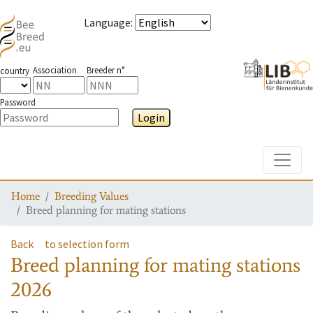
Language
:
Association
Breeder n°
country
Password
Login
Toggle
Home
Breeding Values
Breed planning for mating stations
Back
to selection form
Breed planning for mating stations
2026