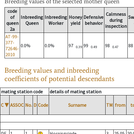
Breeding values
of the selected mother queen
code
Calmness
of
Inbreeding
Inbreeding
Honey
Defensive
Sw
during
queen
Queen
Worker
yield
behavior
inspection
2a
AT-99-
377-
0.0%
0.0%
97
99
98
8
0.39
0.49
0.47
72646-
2010
Breeding values and inbreeding
coefficients of potential descendants
mating station code
details of mating station
C
▼
ASSOC
No.
D
Code
Surname
TM
from
t
DE
1
1
Hornisgrinde
3
25.05.
20.