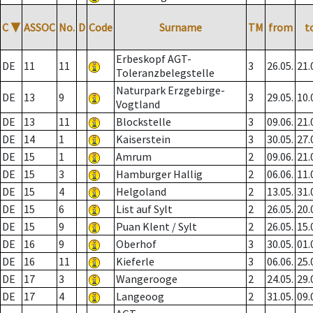
C
▼
ASSOC
No.
D
Code
Surname
TM
from
t
Erbeskopf AGT-
DE
11
11
3
26.05.
21.
Toleranzbelegstelle
Naturpark Erzgebirge-
DE
13
9
3
29.05.
10.
Vogtland
DE
13
11
Blockstelle
3
09.06.
21.
DE
14
1
Kaiserstein
3
30.05.
27.
DE
15
1
Amrum
2
09.06.
21.
DE
15
3
Hamburger Hallig
2
06.06.
11.
DE
15
4
Helgoland
2
13.05.
31.
DE
15
6
List auf Sylt
2
26.05.
20.
DE
15
9
Puan Klent / Sylt
2
26.05.
15.
DE
16
9
Oberhof
3
30.05.
01.
DE
16
11
Kieferle
3
06.06.
25.
DE
17
3
Wangerooge
2
24.05.
29.
DE
17
4
Langeoog
2
31.05.
09.