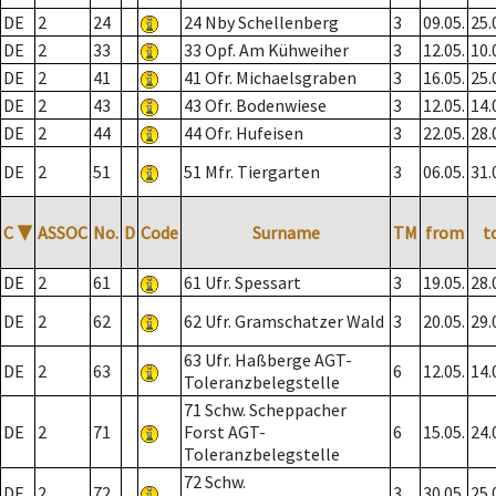
DE
2
24
24 Nby Schellenberg
3
09.05.
25.
DE
2
33
33 Opf. Am Kühweiher
3
12.05.
10.
DE
2
41
41 Ofr. Michaelsgraben
3
16.05.
25.
DE
2
43
43 Ofr. Bodenwiese
3
12.05.
14.
DE
2
44
44 Ofr. Hufeisen
3
22.05.
28.
DE
2
51
51 Mfr. Tiergarten
3
06.05.
31.
C
▼
ASSOC
No.
D
Code
Surname
TM
from
t
DE
2
61
61 Ufr. Spessart
3
19.05.
28.
DE
2
62
62 Ufr. Gramschatzer Wald
3
20.05.
29.
63 Ufr. Haßberge AGT-
DE
2
63
6
12.05.
14.
Toleranzbelegstelle
71 Schw. Scheppacher
DE
2
71
Forst AGT-
6
15.05.
24.
Toleranzbelegstelle
72 Schw.
DE
2
72
3
30.05.
25.