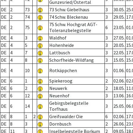
Gunzesried/Ostertal
DE
2
73
73 Schw. Giebelhaus
3
30.05.
25.
DE
2
74
74 Schw. Bleckenau
3
29.05.
17.
75 Schw. Hochgrat AGT-
DE
2
75
6
23.05.
01.
Toleranzbelegstelle
DE
4
3
Waldhof
3
27.05.
01.
DE
4
5
Hohenheide
3
20.05.
15.
DE
4
7
Lattbusch
3
22.05.
17.
DE
4
8
Schorfheide-Wildfang
3
15.05.
15.
DE
4
10
Rotkäppchen
3
01.06.
01.
DE
6
1
Spiekeroog
2
02.06.
02.
DE
6
2
Neuwerk
2
18.05.
11.
DE
6
12
Neuenhof
3
13.06.
16.
Gebirgsbelegstelle
DE
6
14
3
25.05.
06.
Torfhaus
DE
8
1
2
Greifswalder Oie
6
02.06.
17.
DE
8
3
Dornbusch
2
26.06.
23.
DE
11
3
Inselbelegstelle Borkum
2
09.05.
18.