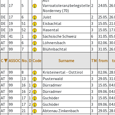
AGT
DE
17
5
Varroatoleranzbelegstelle
2
24.05.
26.
Norderney (70)
DE
17
6
Juist
2
25.05.
26.
DE
19
51
Eisbachtal
3
15.05.
21.
DE
19
52
Hasental
3
15.05.
17.
DE
41
1
Sächsische Schweiz
6
31.05.
05.
AT
99
6
Löhnersbach
3
02.06.
30.
AT
99
7
Blühnbachtal
3
31.05.
26.
C
▼
ASSOC
No.
D
Code
Surname
TM
from
t
AT
99
8
Kristeinertal - Osttirol
3
02.06.
28.
AT
99
13
Pusterwald
3
29.05.
31.
AT
99
16
1
Dürradmer
3
15.05.
04.
AT
99
16
2
Dürradmer
3
09.06.
04.
AT
99
17
1
Gschöder
3
15.05.
04.
AT
99
17
2
Gschöder
3
09.06.
04.
AT
99
21
Abtenau Zinkenbach
3
29.05.
28.