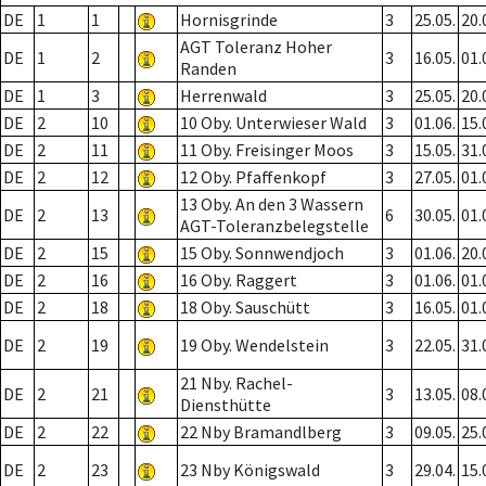
DE
1
1
Hornisgrinde
3
25.05.
20.
AGT Toleranz Hoher
DE
1
2
3
16.05.
01.
Randen
DE
1
3
Herrenwald
3
25.05.
20.
DE
2
10
10 Oby. Unterwieser Wald
3
01.06.
15.
DE
2
11
11 Oby. Freisinger Moos
3
15.05.
31.
DE
2
12
12 Oby. Pfaffenkopf
3
27.05.
01.
13 Oby. An den 3 Wassern
DE
2
13
6
30.05.
01.
AGT-Toleranzbelegstelle
DE
2
15
15 Oby. Sonnwendjoch
3
01.06.
20.
DE
2
16
16 Oby. Raggert
3
01.06.
01.
DE
2
18
18 Oby. Sauschütt
3
16.05.
01.
DE
2
19
19 Oby. Wendelstein
3
22.05.
31.
21 Nby. Rachel-
DE
2
21
3
13.05.
08.
Diensthütte
DE
2
22
22 Nby Bramandlberg
3
09.05.
25.
DE
2
23
23 Nby Königswald
3
29.04.
15.