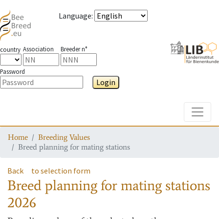
Language
:
Association
Breeder n°
country
Password
Login
Toggle
Home
Breeding Values
Breed planning for mating stations
Back
to selection form
Breed planning for mating stations
2026