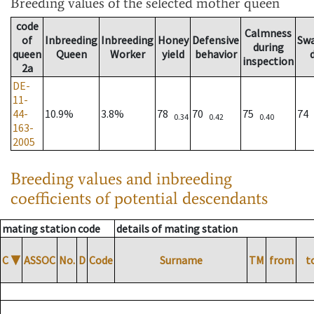
Breeding values
of the selected mother queen
code
Calmness
of
Inbreeding
Inbreeding
Honey
Defensive
Sw
during
queen
Queen
Worker
yield
behavior
inspection
2a
DE-
11-
44-
10.9%
3.8%
78
70
75
74
0.34
0.42
0.40
163-
2005
Breeding values and inbreeding
coefficients of potential descendants
mating station code
details of mating station
C
▼
ASSOC
No.
D
Code
Surname
TM
from
t