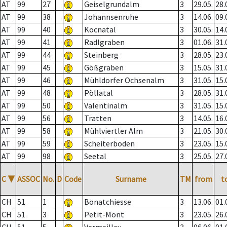
AT
99
27
Geiselgrundalm
3
29.05.
28.
AT
99
38
Johannsenruhe
3
14.06.
09.
AT
99
40
Kocnatal
3
30.05.
14.
AT
99
41
Radlgraben
3
01.06.
31.
AT
99
44
Steinberg
3
28.05.
23.
AT
99
45
Gößgraben
3
15.05.
31.
AT
99
46
Mühldorfer Ochsenalm
3
31.05.
15.
AT
99
48
Pöllatal
3
28.05.
31.
AT
99
50
Valentinalm
3
31.05.
15.
AT
99
56
Tratten
3
14.05.
16.
AT
99
58
Mühlviertler Alm
3
21.05.
30.
AT
99
59
Scheiterboden
3
23.05.
15.
AT
99
98
Seetal
3
25.05.
27.
C
▼
ASSOC
No.
D
Code
Surname
TM
from
t
CH
51
1
Bonatchiesse
3
13.06.
01.
CH
51
3
Petit-Mont
3
23.05.
26.