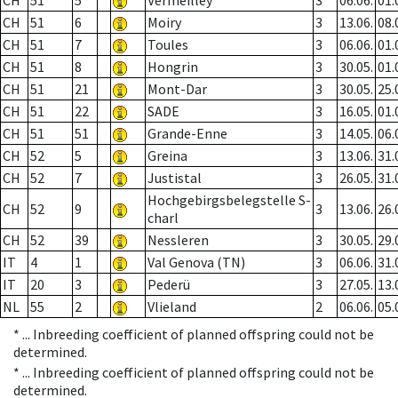
CH
51
5
Vermeilley
3
06.06.
01.
CH
51
6
Moiry
3
13.06.
08.
CH
51
7
Toules
3
06.06.
01.
CH
51
8
Hongrin
3
30.05.
01.
CH
51
21
Mont-Dar
3
30.05.
25.
CH
51
22
SADE
3
16.05.
01.
CH
51
51
Grande-Enne
3
14.05.
06.
CH
52
5
Greina
3
13.06.
31.
CH
52
7
Justistal
3
26.05.
31.
Hochgebirgsbelegstelle S-
CH
52
9
3
13.06.
26.
charl
CH
52
39
Nessleren
3
30.05.
29.
IT
4
1
Val Genova (TN)
3
06.06.
31.
IT
20
3
Pederü
3
27.05.
13.
NL
55
2
Vlieland
2
06.06.
05.
* ...
Inbreeding coefficient of planned offspring could not be
determined.
* ...
Inbreeding coefficient of planned offspring could not be
determined.