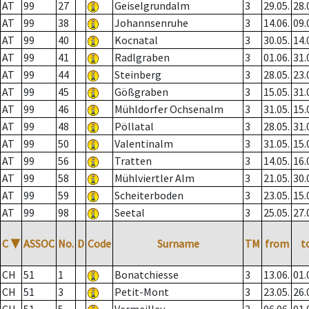
AT
99
27
Geiselgrundalm
3
29.05.
28.
AT
99
38
Johannsenruhe
3
14.06.
09.
AT
99
40
Kocnatal
3
30.05.
14.
AT
99
41
Radlgraben
3
01.06.
31.
AT
99
44
Steinberg
3
28.05.
23.
AT
99
45
Gößgraben
3
15.05.
31.
AT
99
46
Mühldorfer Ochsenalm
3
31.05.
15.
AT
99
48
Pöllatal
3
28.05.
31.
AT
99
50
Valentinalm
3
31.05.
15.
AT
99
56
Tratten
3
14.05.
16.
AT
99
58
Mühlviertler Alm
3
21.05.
30.
AT
99
59
Scheiterboden
3
23.05.
15.
AT
99
98
Seetal
3
25.05.
27.
C
▼
ASSOC
No.
D
Code
Surname
TM
from
t
CH
51
1
Bonatchiesse
3
13.06.
01.
CH
51
3
Petit-Mont
3
23.05.
26.