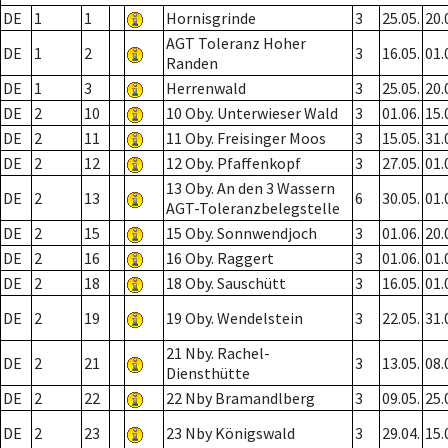
DE
1
1
Hornisgrinde
3
25.05.
20.
AGT Toleranz Hoher
DE
1
2
3
16.05.
01.
Randen
DE
1
3
Herrenwald
3
25.05.
20.
DE
2
10
10 Oby. Unterwieser Wald
3
01.06.
15.
DE
2
11
11 Oby. Freisinger Moos
3
15.05.
31.
DE
2
12
12 Oby. Pfaffenkopf
3
27.05.
01.
13 Oby. An den 3 Wassern
DE
2
13
6
30.05.
01.
AGT-Toleranzbelegstelle
DE
2
15
15 Oby. Sonnwendjoch
3
01.06.
20.
DE
2
16
16 Oby. Raggert
3
01.06.
01.
DE
2
18
18 Oby. Sauschütt
3
16.05.
01.
DE
2
19
19 Oby. Wendelstein
3
22.05.
31.
21 Nby. Rachel-
DE
2
21
3
13.05.
08.
Diensthütte
DE
2
22
22 Nby Bramandlberg
3
09.05.
25.
DE
2
23
23 Nby Königswald
3
29.04.
15.