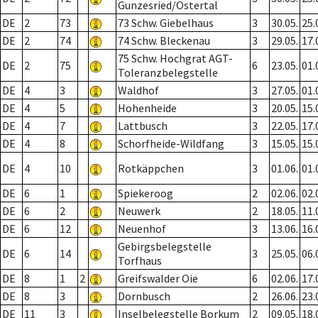
Gunzesried/Ostertal
DE
2
73
73 Schw. Giebelhaus
3
30.05.
25.
DE
2
74
74 Schw. Bleckenau
3
29.05.
17.
75 Schw. Hochgrat AGT-
DE
2
75
6
23.05.
01.
Toleranzbelegstelle
DE
4
3
Waldhof
3
27.05.
01.
DE
4
5
Hohenheide
3
20.05.
15.
DE
4
7
Lattbusch
3
22.05.
17.
DE
4
8
Schorfheide-Wildfang
3
15.05.
15.
DE
4
10
Rotkäppchen
3
01.06.
01.
DE
6
1
Spiekeroog
2
02.06.
02.
DE
6
2
Neuwerk
2
18.05.
11.
DE
6
12
Neuenhof
3
13.06.
16.
Gebirgsbelegstelle
DE
6
14
3
25.05.
06.
Torfhaus
DE
8
1
2
Greifswalder Oie
6
02.06.
17.
DE
8
3
Dornbusch
2
26.06.
23.
DE
11
3
Inselbelegstelle Borkum
2
09.05.
18.