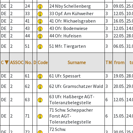
DE
2
24
24 Nby Schellenberg
3
09.05.
25.
DE
2
33
33 Opf. Am Kühweiher
3
12.05.
10.
DE
2
41
41 Ofr. Michaelsgraben
3
16.05.
25.
DE
2
43
43 Ofr. Bodenwiese
3
12.05.
14.
DE
2
44
44 Ofr. Hufeisen
3
22.05.
28.
DE
2
51
51 Mfr. Tiergarten
3
06.05.
31.
C
▼
ASSOC
No.
D
Code
Surname
TM
from
t
DE
2
61
61 Ufr. Spessart
3
19.05.
28.
DE
2
62
62 Ufr. Gramschatzer Wald
3
20.05.
29.
63 Ufr. Haßberge AGT-
DE
2
63
6
12.05.
14.
Toleranzbelegstelle
71 Schw. Scheppacher
DE
2
71
Forst AGT-
6
15.05.
24.
Toleranzbelegstelle
72 Schw.
DE
2
72
3
30.05.
25.