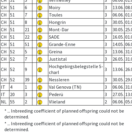
CH
51
5
Vermeilley
3
06.06.
01.
CH
51
6
Moiry
3
13.06.
08.
CH
51
7
Toules
3
06.06.
01.
CH
51
8
Hongrin
3
30.05.
01.
CH
51
21
Mont-Dar
3
30.05.
25.
CH
51
22
SADE
3
16.05.
01.
CH
51
51
Grande-Enne
3
14.05.
06.
CH
52
5
Greina
3
13.06.
31.
CH
52
7
Justistal
3
26.05.
31.
Hochgebirgsbelegstelle S-
CH
52
9
3
13.06.
26.
charl
CH
52
39
Nessleren
3
30.05.
29.
IT
4
1
Val Genova (TN)
3
06.06.
31.
IT
20
3
Pederü
3
27.05.
13.
NL
55
2
Vlieland
2
06.06.
05.
* ...
Inbreeding coefficient of planned offspring could not be
determined.
* ...
Inbreeding coefficient of planned offspring could not be
determined.