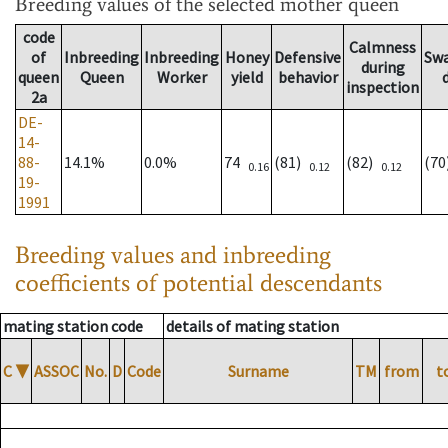
Breeding values
of the selected mother queen
code
Calmness
of
Inbreeding
Inbreeding
Honey
Defensive
Sw
during
queen
Queen
Worker
yield
behavior
inspection
2a
DE-
14-
88-
14.1%
0.0%
74
(81)
(82)
(7
0.16
0.12
0.12
19-
1991
Breeding values and inbreeding
coefficients of potential descendants
mating station code
details of mating station
C
▼
ASSOC
No.
D
Code
Surname
TM
from
t