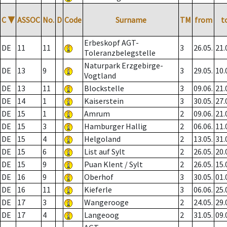
C
▼
ASSOC
No.
D
Code
Surname
TM
from
t
Erbeskopf AGT-
DE
11
11
3
26.05.
21.
Toleranzbelegstelle
Naturpark Erzgebirge-
DE
13
9
3
29.05.
10.
Vogtland
DE
13
11
Blockstelle
3
09.06.
21.
DE
14
1
Kaiserstein
3
30.05.
27.
DE
15
1
Amrum
2
09.06.
21.
DE
15
3
Hamburger Hallig
2
06.06.
11.
DE
15
4
Helgoland
2
13.05.
31.
DE
15
6
List auf Sylt
2
26.05.
20.
DE
15
9
Puan Klent / Sylt
2
26.05.
15.
DE
16
9
Oberhof
3
30.05.
01.
DE
16
11
Kieferle
3
06.06.
25.
DE
17
3
Wangerooge
2
24.05.
29.
DE
17
4
Langeoog
2
31.05.
09.