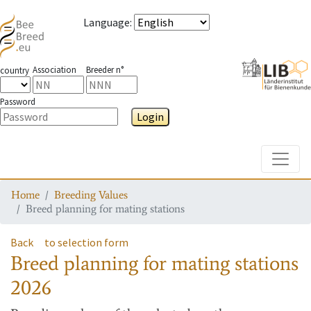
Language
:
Association
Breeder n°
country
Password
Login
Toggle
Home
Breeding Values
Breed planning for mating stations
Back
to selection form
Breed planning for mating stations
2026