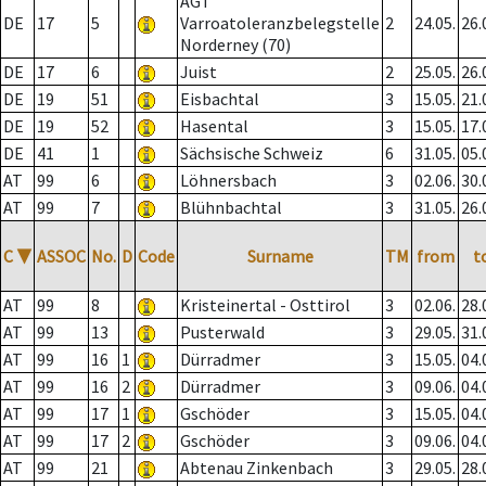
AGT
DE
17
5
Varroatoleranzbelegstelle
2
24.05.
26.
Norderney (70)
DE
17
6
Juist
2
25.05.
26.
DE
19
51
Eisbachtal
3
15.05.
21.
DE
19
52
Hasental
3
15.05.
17.
DE
41
1
Sächsische Schweiz
6
31.05.
05.
AT
99
6
Löhnersbach
3
02.06.
30.
AT
99
7
Blühnbachtal
3
31.05.
26.
C
▼
ASSOC
No.
D
Code
Surname
TM
from
t
AT
99
8
Kristeinertal - Osttirol
3
02.06.
28.
AT
99
13
Pusterwald
3
29.05.
31.
AT
99
16
1
Dürradmer
3
15.05.
04.
AT
99
16
2
Dürradmer
3
09.06.
04.
AT
99
17
1
Gschöder
3
15.05.
04.
AT
99
17
2
Gschöder
3
09.06.
04.
AT
99
21
Abtenau Zinkenbach
3
29.05.
28.