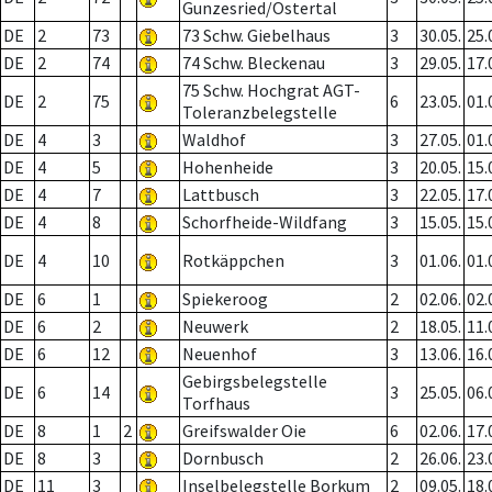
Gunzesried/Ostertal
DE
2
73
73 Schw. Giebelhaus
3
30.05.
25.
DE
2
74
74 Schw. Bleckenau
3
29.05.
17.
75 Schw. Hochgrat AGT-
DE
2
75
6
23.05.
01.
Toleranzbelegstelle
DE
4
3
Waldhof
3
27.05.
01.
DE
4
5
Hohenheide
3
20.05.
15.
DE
4
7
Lattbusch
3
22.05.
17.
DE
4
8
Schorfheide-Wildfang
3
15.05.
15.
DE
4
10
Rotkäppchen
3
01.06.
01.
DE
6
1
Spiekeroog
2
02.06.
02.
DE
6
2
Neuwerk
2
18.05.
11.
DE
6
12
Neuenhof
3
13.06.
16.
Gebirgsbelegstelle
DE
6
14
3
25.05.
06.
Torfhaus
DE
8
1
2
Greifswalder Oie
6
02.06.
17.
DE
8
3
Dornbusch
2
26.06.
23.
DE
11
3
Inselbelegstelle Borkum
2
09.05.
18.