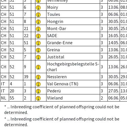
CH
51
5
Vermeilley
3
06.06.
01.
CH
51
6
Moiry
3
13.06.
08.
CH
51
7
Toules
3
06.06.
01.
CH
51
8
Hongrin
3
30.05.
01.
CH
51
21
Mont-Dar
3
30.05.
25.
CH
51
22
SADE
3
16.05.
01.
CH
51
51
Grande-Enne
3
14.05.
06.
CH
52
5
Greina
3
13.06.
31.
CH
52
7
Justistal
3
26.05.
31.
Hochgebirgsbelegstelle S-
CH
52
9
3
13.06.
26.
charl
CH
52
39
Nessleren
3
30.05.
29.
IT
4
1
Val Genova (TN)
3
06.06.
31.
IT
20
3
Pederü
3
27.05.
13.
NL
55
2
Vlieland
2
06.06.
05.
* ...
Inbreeding coefficient of planned offspring could not be
determined.
* ...
Inbreeding coefficient of planned offspring could not be
determined.