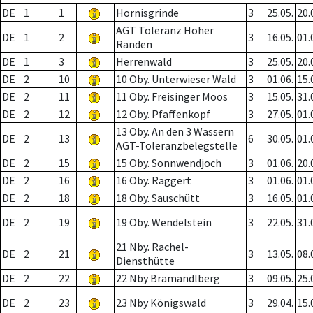
DE
1
1
Hornisgrinde
3
25.05.
20.
AGT Toleranz Hoher
DE
1
2
3
16.05.
01.
Randen
DE
1
3
Herrenwald
3
25.05.
20.
DE
2
10
10 Oby. Unterwieser Wald
3
01.06.
15.
DE
2
11
11 Oby. Freisinger Moos
3
15.05.
31.
DE
2
12
12 Oby. Pfaffenkopf
3
27.05.
01.
13 Oby. An den 3 Wassern
DE
2
13
6
30.05.
01.
AGT-Toleranzbelegstelle
DE
2
15
15 Oby. Sonnwendjoch
3
01.06.
20.
DE
2
16
16 Oby. Raggert
3
01.06.
01.
DE
2
18
18 Oby. Sauschütt
3
16.05.
01.
DE
2
19
19 Oby. Wendelstein
3
22.05.
31.
21 Nby. Rachel-
DE
2
21
3
13.05.
08.
Diensthütte
DE
2
22
22 Nby Bramandlberg
3
09.05.
25.
DE
2
23
23 Nby Königswald
3
29.04.
15.