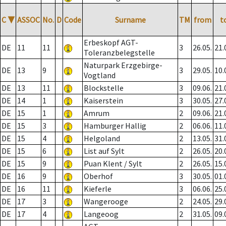
C
▼
ASSOC
No.
D
Code
Surname
TM
from
t
Erbeskopf AGT-
DE
11
11
3
26.05.
21.
Toleranzbelegstelle
Naturpark Erzgebirge-
DE
13
9
3
29.05.
10.
Vogtland
DE
13
11
Blockstelle
3
09.06.
21.
DE
14
1
Kaiserstein
3
30.05.
27.
DE
15
1
Amrum
2
09.06.
21.
DE
15
3
Hamburger Hallig
2
06.06.
11.
DE
15
4
Helgoland
2
13.05.
31.
DE
15
6
List auf Sylt
2
26.05.
20.
DE
15
9
Puan Klent / Sylt
2
26.05.
15.
DE
16
9
Oberhof
3
30.05.
01.
DE
16
11
Kieferle
3
06.06.
25.
DE
17
3
Wangerooge
2
24.05.
29.
DE
17
4
Langeoog
2
31.05.
09.