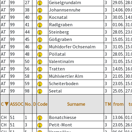
AT
99
27
Geiselgrundalm
3
29.05.
28.
AT
99
38
Johannsenruhe
3
14.06.
09.
AT
99
40
Kocnatal
3
30.05.
14.
AT
99
41
Radlgraben
3
01.06.
31.
AT
99
44
Steinberg
3
28.05.
23.
AT
99
45
Gößgraben
3
15.05.
31.
AT
99
46
Mühldorfer Ochsenalm
3
31.05.
15.
AT
99
48
Pöllatal
3
28.05.
31.
AT
99
50
Valentinalm
3
31.05.
15.
AT
99
56
Tratten
3
14.05.
16.
AT
99
58
Mühlviertler Alm
3
21.05.
30.
AT
99
59
Scheiterboden
3
23.05.
15.
AT
99
98
Seetal
3
25.05.
27.
C
▼
ASSOC
No.
D
Code
Surname
TM
from
t
CH
51
1
Bonatchiesse
3
13.06.
01.
CH
51
3
Petit-Mont
3
23.05.
26.