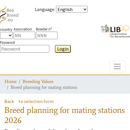
Language
:
Association
Breeder n°
country
Password
Login
Toggle
Home
Breeding Values
Breed planning for mating stations
Back
to selection form
Breed planning for mating stations
2026