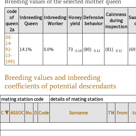
Breeding values
of the selected mother queen
code
Calmness
of
Inbreeding
Inbreeding
Honey
Defensive
Sw
during
queen
Queen
Worker
yield
behavior
inspection
2a
DE-
14-
92-
14.1%
0.0%
73
(80)
(81)
(6
0.16
0.12
0.12
13-
1991
Breeding values and inbreeding
coefficients of potential descendants
mating station code
details of mating station
C
▼
ASSOC
No.
D
Code
Surname
TM
from
t