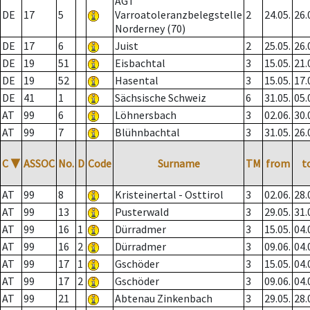
AGT
DE
17
5
Varroatoleranzbelegstelle
2
24.05.
26.
Norderney (70)
DE
17
6
Juist
2
25.05.
26.
DE
19
51
Eisbachtal
3
15.05.
21.
DE
19
52
Hasental
3
15.05.
17.
DE
41
1
Sächsische Schweiz
6
31.05.
05.
AT
99
6
Löhnersbach
3
02.06.
30.
AT
99
7
Blühnbachtal
3
31.05.
26.
C
▼
ASSOC
No.
D
Code
Surname
TM
from
t
AT
99
8
Kristeinertal - Osttirol
3
02.06.
28.
AT
99
13
Pusterwald
3
29.05.
31.
AT
99
16
1
Dürradmer
3
15.05.
04.
AT
99
16
2
Dürradmer
3
09.06.
04.
AT
99
17
1
Gschöder
3
15.05.
04.
AT
99
17
2
Gschöder
3
09.06.
04.
AT
99
21
Abtenau Zinkenbach
3
29.05.
28.