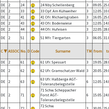
DE
2
24
24 Nby Schellenberg
3
09.05.
25.
DE
2
33
33 Opf. Am Kühweiher
3
12.05.
10.
DE
2
41
41 Ofr. Michaelsgraben
3
16.05.
25.
DE
2
43
43 Ofr. Bodenwiese
3
12.05.
14.
DE
2
44
44 Ofr. Hufeisen
3
22.05.
28.
DE
2
51
51 Mfr. Tiergarten
3
06.05.
31.
C
▼
ASSOC
No.
D
Code
Surname
TM
from
t
DE
2
61
61 Ufr. Spessart
3
19.05.
28.
DE
2
62
62 Ufr. Gramschatzer Wald
3
20.05.
29.
63 Ufr. Haßberge AGT-
DE
2
63
6
12.05.
14.
Toleranzbelegstelle
71 Schw. Scheppacher
DE
2
71
Forst AGT-
6
15.05.
24.
Toleranzbelegstelle
72 Schw.
DE
2
72
3
30.05.
25.