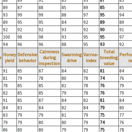
88
89
91
83
93
87
85
89
87
88
85
89
85
85
93
99
99
88
97
95
94
89
95
95
84
92
89
89
92
92
92
93
92
90
91
100
98
98
93
95
95
97
94
96
96
88
95
93
92
Calmness
Total
Honey
Defensive
Swarming
Varroa-
Perfo
e
during
breeding
yield
behavior
drive
index
n
inspection
value
91
85
87
84
82
81
84
81
79
78
80
78
74
76
78
85
85
81
78
76
79
82
85
85
79
78
76
79
91
85
87
84
82
81
84
84
83
84
82
84
79
80
83
79
79
81
79
75
77
79
79
80
80
79
74
76
86
80
80
79
79
75
78