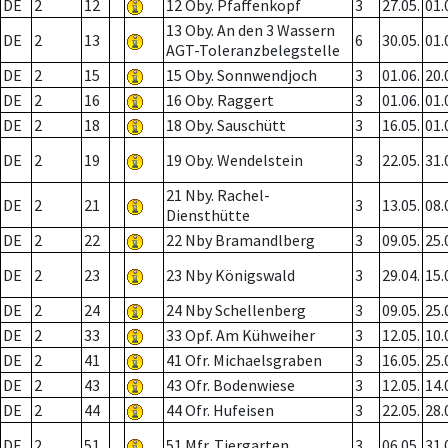
DE
2
12
12 Oby. Pfaffenkopf
3
27.05.
01.
13 Oby. An den 3 Wassern
DE
2
13
6
30.05.
01.
AGT-Toleranzbelegstelle
DE
2
15
15 Oby. Sonnwendjoch
3
01.06.
20.
DE
2
16
16 Oby. Raggert
3
01.06.
01.
DE
2
18
18 Oby. Sauschütt
3
16.05.
01.
DE
2
19
19 Oby. Wendelstein
3
22.05.
31.
21 Nby. Rachel-
DE
2
21
3
13.05.
08.
Diensthütte
DE
2
22
22 Nby Bramandlberg
3
09.05.
25.
DE
2
23
23 Nby Königswald
3
29.04.
15.
DE
2
24
24 Nby Schellenberg
3
09.05.
25.
DE
2
33
33 Opf. Am Kühweiher
3
12.05.
10.
DE
2
41
41 Ofr. Michaelsgraben
3
16.05.
25.
DE
2
43
43 Ofr. Bodenwiese
3
12.05.
14.
DE
2
44
44 Ofr. Hufeisen
3
22.05.
28.
DE
2
51
51 Mfr. Tiergarten
3
06.05.
31.