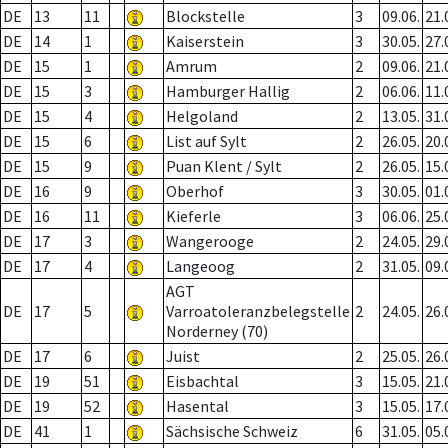
DE
13
11
Blockstelle
3
09.06.
21.
DE
14
1
Kaiserstein
3
30.05.
27.
DE
15
1
Amrum
2
09.06.
21.
DE
15
3
Hamburger Hallig
2
06.06.
11.
DE
15
4
Helgoland
2
13.05.
31.
DE
15
6
List auf Sylt
2
26.05.
20.
DE
15
9
Puan Klent / Sylt
2
26.05.
15.
DE
16
9
Oberhof
3
30.05.
01.
DE
16
11
Kieferle
3
06.06.
25.
DE
17
3
Wangerooge
2
24.05.
29.
DE
17
4
Langeoog
2
31.05.
09.
AGT
DE
17
5
Varroatoleranzbelegstelle
2
24.05.
26.
Norderney (70)
DE
17
6
Juist
2
25.05.
26.
DE
19
51
Eisbachtal
3
15.05.
21.
DE
19
52
Hasental
3
15.05.
17.
DE
41
1
Sächsische Schweiz
6
31.05.
05.