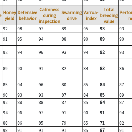
Calmness
Total
Honey
Defensive
Swarming
Varroa-
Perfo
e
during
breeding
yield
behavior
drive
index
n
inspection
value
92
98
97
89
95
93
93
91
95
94
88
90
89
90
92
94
96
93
94
92
93
89
90
91
82
84
83
86
85
94
96
80
85
84
87
90
93
93
87
84
85
89
92
88
88
87
85
84
87
94
96
97
91
90
91
94
88
86
85
79
65
71
82
98
91
91
91
85
87
91