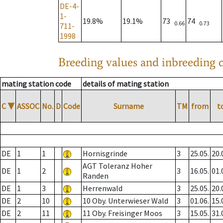
DE-4-
1-
19.8%
19.1%
73
74
0.66
0.73
711-
1998
Breeding values and inbreeding c
mating station code
details of mating station
C
▼
ASSOC
No.
D
Code
Surname
TM
from
t
DE
1
1
Hornisgrinde
3
25.05.
20.
AGT Toleranz Hoher
DE
1
2
3
16.05.
01.
Randen
DE
1
3
Herrenwald
3
25.05.
20.
DE
2
10
10 Oby. Unterwieser Wald
3
01.06.
15.
DE
2
11
11 Oby. Freisinger Moos
3
15.05.
31.