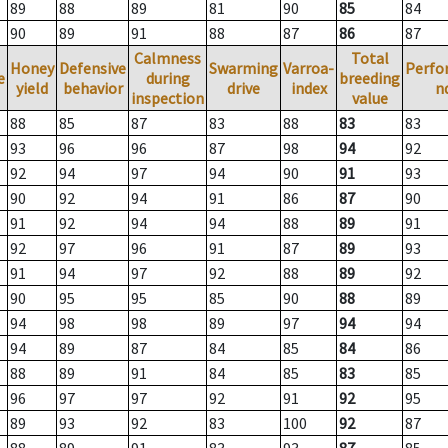
89
88
89
81
90
85
84
90
89
91
88
87
86
87
Calmness
Total
Honey
Defensive
Swarming
Varroa-
Perfo
e
during
breeding
yield
behavior
drive
index
n
inspection
value
88
85
87
83
88
83
83
93
96
96
87
98
94
92
92
94
97
94
90
91
93
90
92
94
91
86
87
90
91
92
94
94
88
89
91
92
97
96
91
87
89
93
91
94
97
92
88
89
92
90
95
95
85
90
88
89
94
98
98
89
97
94
94
94
89
87
84
85
84
86
88
89
91
84
85
83
85
96
97
97
92
91
92
95
89
93
92
83
100
92
87