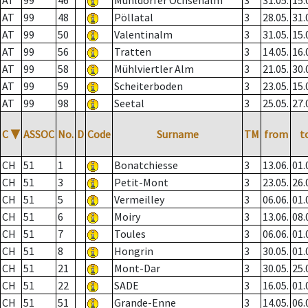
AT
99
46
Mühldorfer Ochsenalm
3
31.05.
15.
AT
99
48
Pöllatal
3
28.05.
31.
AT
99
50
Valentinalm
3
31.05.
15.
AT
99
56
Tratten
3
14.05.
16.
AT
99
58
Mühlviertler Alm
3
21.05.
30.
AT
99
59
Scheiterboden
3
23.05.
15.
AT
99
98
Seetal
3
25.05.
27.
C
▼
ASSOC
No.
D
Code
Surname
TM
from
t
CH
51
1
Bonatchiesse
3
13.06.
01.
CH
51
3
Petit-Mont
3
23.05.
26.
CH
51
5
Vermeilley
3
06.06.
01.
CH
51
6
Moiry
3
13.06.
08.
CH
51
7
Toules
3
06.06.
01.
CH
51
8
Hongrin
3
30.05.
01.
CH
51
21
Mont-Dar
3
30.05.
25.
CH
51
22
SADE
3
16.05.
01.
CH
51
51
Grande-Enne
3
14.05.
06.