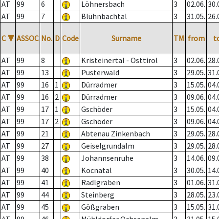
AT
99
6
Löhnersbach
3
02.06.
30.
AT
99
7
Blühnbachtal
3
31.05.
26.
C
▼
ASSOC
No.
D
Code
Surname
TM
from
t
AT
99
8
Kristeinertal - Osttirol
3
02.06.
28.
AT
99
13
Pusterwald
3
29.05.
31.
AT
99
16
1
Dürradmer
3
15.05.
04.
AT
99
16
2
Dürradmer
3
09.06.
04.
AT
99
17
1
Gschöder
3
15.05.
04.
AT
99
17
2
Gschöder
3
09.06.
04.
AT
99
21
Abtenau Zinkenbach
3
29.05.
28.
AT
99
27
Geiselgrundalm
3
29.05.
28.
AT
99
38
Johannsenruhe
3
14.06.
09.
AT
99
40
Kocnatal
3
30.05.
14.
AT
99
41
Radlgraben
3
01.06.
31.
AT
99
44
Steinberg
3
28.05.
23.
AT
99
45
Gößgraben
3
15.05.
31.