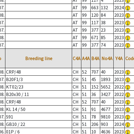
08.
AT
99
117
4
2023
07.
AT
99
663
132
2024
08.
AT
99
120
84
2023
07.
AT
99
117
38
2023
07.
AT
99
377
23
2023
08.
AT
99
671
85
2023
07.
AT
99
377
74
2023
o
Breeding line
C4A
A4A
B4A
No4A
Y4A
Cod
08.
CRP/48
CH
52
707
40
2023
07.
B20F1/3
CH
51
45
1893
2023
08.
KT02/23
CH
51
152
5652
2022
08.
B20x30 / 11
CH
51
36
3427
2022
08.
CRP/48
CH
52
707
40
2023
08.
KL 14 / 50
CH
51
91
4677
2023
07.
S91
CH
51
78
9810
2023
08.
GB10 / 22
CH
51
206
903
2024
06.
01P / 6
CH
51
10
4636
2023