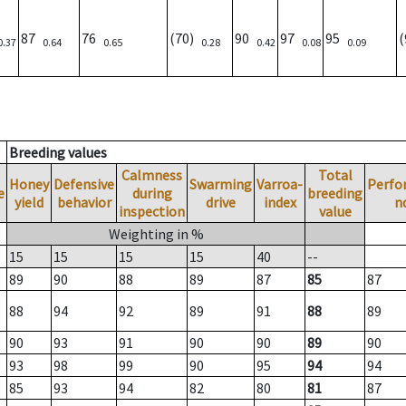
87
76
(70)
90
97
95
0.37
0.64
0.65
0.28
0.42
0.08
0.09
Breeding values
Calmness
Total
Honey
Defensive
Swarming
Varroa-
Perfo
e
during
breeding
yield
behavior
drive
index
n
inspection
value
Weighting in %
15
15
15
15
40
--
89
90
88
89
87
85
87
88
94
92
89
91
88
89
90
93
91
90
90
89
90
93
98
99
90
95
94
94
85
93
94
82
80
81
87