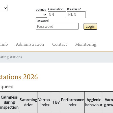
Association
Breeder n°
country
Password
Login
Info
Administration
Contact
Monitoring
ating stations
tations
2026
r queen
Calmness
Swarming
Varroa-
Performance
hygienic
Varr
during
TBV
drive
index
ndex
behaviour
grow
inspection