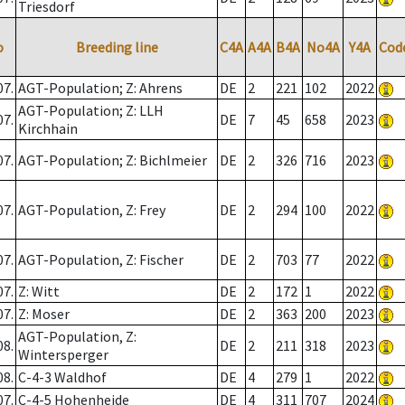
Triesdorf
o
Breeding line
C4A
A4A
B4A
No4A
Y4A
Cod
07.
AGT-Population; Z: Ahrens
DE
2
221
102
2022
AGT-Population; Z: LLH
07.
DE
7
45
658
2023
Kirchhain
07.
AGT-Population; Z: Bichlmeier
DE
2
326
716
2023
07.
AGT-Population, Z: Frey
DE
2
294
100
2022
07.
AGT-Population, Z: Fischer
DE
2
703
77
2022
07.
Z: Witt
DE
2
172
1
2022
07.
Z: Moser
DE
2
363
200
2023
AGT-Population, Z:
08.
DE
2
211
318
2023
Wintersperger
08.
C-4-3 Waldhof
DE
4
279
1
2022
07.
C-4-5 Hohenheide
DE
4
311
707
2024