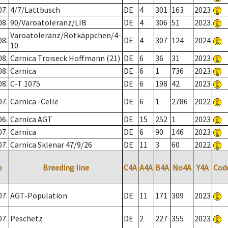
07.
4/7/Lattbusch
DE
4
301
163
2023
08.
90/Varoatoleranz/LIB
DE
4
306
51
2023
Varoatoleranz/Rotkäppchen/4-
08.
DE
4
307
124
2024
10
08.
Carnica Troiseck Hoffmann (21)
DE
6
36
31
2023
08.
Carnica
DE
6
1
736
2023
08.
C-T 1075
DE
6
198
42
2023
07.
Carnica -Celle
DE
6
1
2786
2022
06.
Carnica AGT
DE
15
252
1
2023
07.
Carnica
DE
6
90
146
2023
07.
Carnica Sklenar 47/9/26
DE
11
3
60
2022
o
Breeding line
C4A
A4A
B4A
No4A
Y4A
Cod
07.
AGT-Population
DE
11
171
309
2023
07.
Peschetz
DE
2
227
355
2023