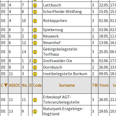
DE
4
7
Lattbusch
3
22.05.
17.
DE
4
8
Schorfheide-Wildfang
3
15.05.
15.
DE
4
10
Rotkäppchen
3
01.06.
01.
DE
6
1
Spiekeroog
2
02.06.
02.
DE
6
2
Neuwerk
2
18.05.
11.
DE
6
12
Neuenhof
3
13.06.
16.
Gebirgsbelegstelle
DE
6
14
3
25.05.
06.
Torfhaus
DE
8
1
2
Greifswalder Oie
6
02.06.
17.
DE
8
3
Dornbusch
2
26.06.
23.
DE
11
3
Inselbelegstelle Borkum
2
09.05.
18.
C
▼
ASSOC
No.
D
Code
Surname
TM
from
t
Erbeskopf AGT-
DE
11
11
3
26.05.
21.
Toleranzbelegstelle
Naturpark Erzgebirge-
DE
13
9
3
29.05.
10.
Vogtland