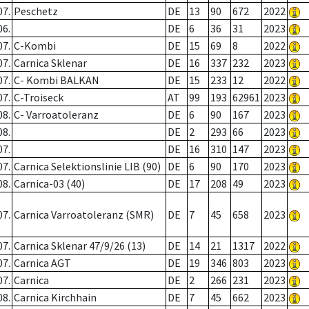
07.
Peschetz
DE
13
90
672
2022
06.
DE
6
36
31
2023
07.
C-Kombi
DE
15
69
8
2022
07.
Carnica Sklenar
DE
16
337
232
2023
07.
C- Kombi BALKAN
DE
15
233
12
2022
07.
C-Troiseck
AT
99
193
62961
2023
08.
C- Varroatoleranz
DE
6
90
167
2023
08.
DE
2
293
66
2023
07.
DE
16
310
147
2023
07.
Carnica Selektionslinie LIB (90)
DE
6
90
170
2023
08.
Carnica-03 (40)
DE
17
208
49
2023
07.
Carnica Varroatoleranz (SMR)
DE
7
45
658
2023
07.
Carnica Sklenar 47/9/26 (13)
DE
14
21
1317
2022
07.
Carnica AGT
DE
19
346
803
2023
07.
Carnica
DE
2
266
231
2023
08.
Carnica Kirchhain
DE
7
45
662
2023