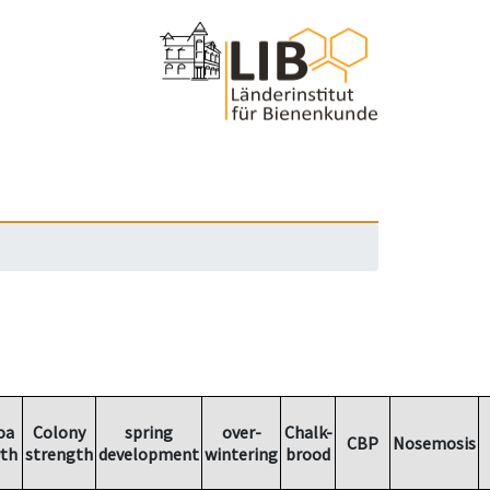
oa
Colony
spring
over-
Chalk-
CBP
Nosemosis
th
strength
development
wintering
brood