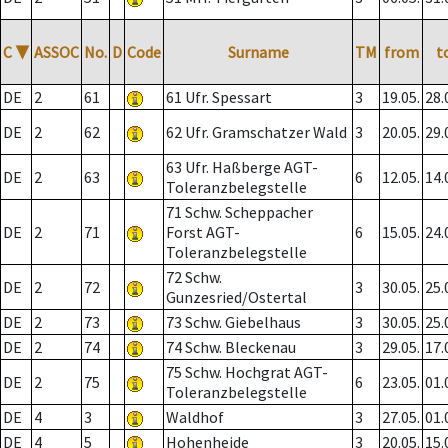
C
▼
ASSOC
No.
D
Code
Surname
TM
from
t
DE
2
61
61 Ufr. Spessart
3
19.05.
28.
DE
2
62
62 Ufr. Gramschatzer Wald
3
20.05.
29.
63 Ufr. Haßberge AGT-
DE
2
63
6
12.05.
14.
Toleranzbelegstelle
71 Schw. Scheppacher
DE
2
71
Forst AGT-
6
15.05.
24.
Toleranzbelegstelle
72 Schw.
DE
2
72
3
30.05.
25.
Gunzesried/Ostertal
DE
2
73
73 Schw. Giebelhaus
3
30.05.
25.
DE
2
74
74 Schw. Bleckenau
3
29.05.
17.
75 Schw. Hochgrat AGT-
DE
2
75
6
23.05.
01.
Toleranzbelegstelle
DE
4
3
Waldhof
3
27.05.
01.
DE
4
5
Hohenheide
3
20.05.
15.