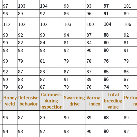
97
103
104
98
93
97
101
96
89
92
86
96
91
89
112
102
102
103
100
104
106
93
92
93
94
87
88
92
90
82
84
81
84
80
81
93
93
93
92
90
90
91
90
79
81
79
78
76
79
92
87
88
87
87
85
86
90
88
87
91
89
86
87
79
89
87
70
76
74
78
Calmness
Total
Honey
Defensive
Swarming
Varroa-
Perfo
e
during
breeding
yield
behavior
drive
index
n
inspection
value
96
87
89
90
89
88
89
94
93
92
93
90
90
92