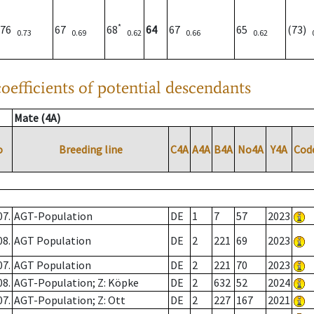
*
76
67
68
64
67
65
(73)
0.73
0.69
0.62
0.66
0.62
oefficients of potential descendants
Mate (4A)
o
Breeding line
C4A
A4A
B4A
No4A
Y4A
Cod
07.
AGT-Population
DE
1
7
57
2023
08.
AGT Population
DE
2
221
69
2023
07.
AGT Population
DE
2
221
70
2023
08.
AGT-Population; Z: Köpke
DE
2
632
52
2024
07.
AGT-Population; Z: Ott
DE
2
227
167
2021