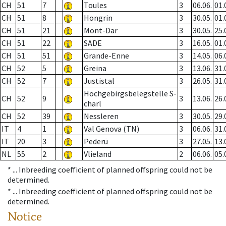
CH
51
7
Toules
3
06.06.
01.
CH
51
8
Hongrin
3
30.05.
01.
CH
51
21
Mont-Dar
3
30.05.
25.
CH
51
22
SADE
3
16.05.
01.
CH
51
51
Grande-Enne
3
14.05.
06.
CH
52
5
Greina
3
13.06.
31.
CH
52
7
Justistal
3
26.05.
31.
Hochgebirgsbelegstelle S-
CH
52
9
3
13.06.
26.
charl
CH
52
39
Nessleren
3
30.05.
29.
IT
4
1
Val Genova (TN)
3
06.06.
31.
IT
20
3
Pederü
3
27.05.
13.
NL
55
2
Vlieland
2
06.06.
05.
* ...
Inbreeding coefficient of planned offspring could not be
determined.
* ...
Inbreeding coefficient of planned offspring could not be
determined.
Notice