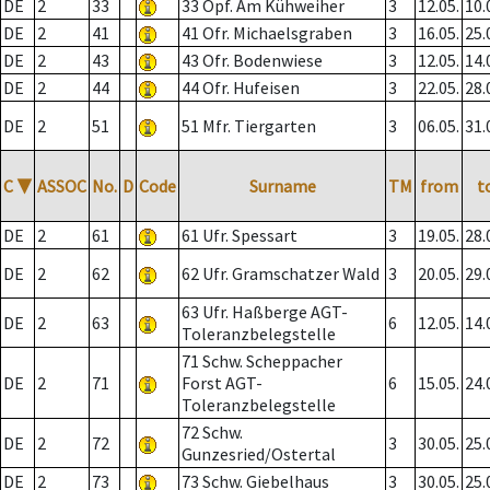
DE
2
33
33 Opf. Am Kühweiher
3
12.05.
10.
DE
2
41
41 Ofr. Michaelsgraben
3
16.05.
25.
DE
2
43
43 Ofr. Bodenwiese
3
12.05.
14.
DE
2
44
44 Ofr. Hufeisen
3
22.05.
28.
DE
2
51
51 Mfr. Tiergarten
3
06.05.
31.
C
▼
ASSOC
No.
D
Code
Surname
TM
from
t
DE
2
61
61 Ufr. Spessart
3
19.05.
28.
DE
2
62
62 Ufr. Gramschatzer Wald
3
20.05.
29.
63 Ufr. Haßberge AGT-
DE
2
63
6
12.05.
14.
Toleranzbelegstelle
71 Schw. Scheppacher
DE
2
71
Forst AGT-
6
15.05.
24.
Toleranzbelegstelle
72 Schw.
DE
2
72
3
30.05.
25.
Gunzesried/Ostertal
DE
2
73
73 Schw. Giebelhaus
3
30.05.
25.