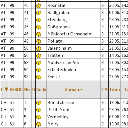
AT
99
40
Kocnatal
3
30.05.
14.
AT
99
41
Radlgraben
3
01.06.
31.
AT
99
44
Steinberg
3
28.05.
23.
AT
99
45
Gößgraben
3
15.05.
31.
AT
99
46
Mühldorfer Ochsenalm
3
31.05.
15.
AT
99
48
Pöllatal
3
28.05.
31.
AT
99
50
Valentinalm
3
31.05.
15.
AT
99
56
Tratten
3
14.05.
16.
AT
99
58
Mühlviertler Alm
3
21.05.
30.
AT
99
59
Scheiterboden
3
23.05.
15.
AT
99
98
Seetal
3
25.05.
27.
C
▼
ASSOC
No.
D
Code
Surname
TM
from
t
CH
51
1
Bonatchiesse
3
13.06.
01.
CH
51
3
Petit-Mont
3
23.05.
26.
CH
51
5
Vermeilley
3
06.06.
01.
CH
51
6
Moiry
3
13.06.
08.