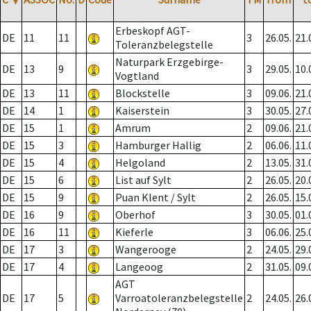
Erbeskopf AGT-
DE
11
11
3
26.05.
21.
Toleranzbelegstelle
Naturpark Erzgebirge-
DE
13
9
3
29.05.
10.
Vogtland
DE
13
11
Blockstelle
3
09.06.
21.
DE
14
1
Kaiserstein
3
30.05.
27.
DE
15
1
Amrum
2
09.06.
21.
DE
15
3
Hamburger Hallig
2
06.06.
11.
DE
15
4
Helgoland
2
13.05.
31.
DE
15
6
List auf Sylt
2
26.05.
20.
DE
15
9
Puan Klent / Sylt
2
26.05.
15.
DE
16
9
Oberhof
3
30.05.
01.
DE
16
11
Kieferle
3
06.06.
25.
DE
17
3
Wangerooge
2
24.05.
29.
DE
17
4
Langeoog
2
31.05.
09.
AGT
DE
17
5
Varroatoleranzbelegstelle
2
24.05.
26.