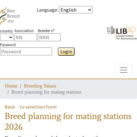
Language
:
Association
Breeder n°
country
Password
Login
Toggle
Home
Breeding Values
Breed planning for mating stations
Back
to selection form
Breed planning for mating stations
2026