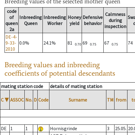
Breeding values
of the selected mother queen
code
Calmness
of
Inbreeding
Inbreeding
Honey
Defensive
Sw
during
queen
Queen
Worker
yield
behavior
inspection
2a
DE-4-
9-33-
0.0%
24.1%
81
69
67
74
0.70
0.75
0.75
2010
Breeding values and inbreeding
coefficients of potential descendants
mating station code
details of mating station
C
▼
ASSOC
No.
D
Code
Surname
TM
from
t
DE
1
1
Hornisgrinde
3
25.05.
20.