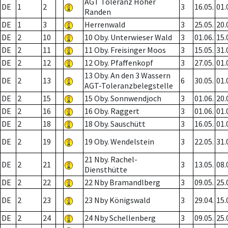
AGT Toleranz Hoher
DE
1
2
3
16.05.
01.
Randen
DE
1
3
Herrenwald
3
25.05.
20.
DE
2
10
10 Oby. Unterwieser Wald
3
01.06.
15.
DE
2
11
11 Oby. Freisinger Moos
3
15.05.
31.
DE
2
12
12 Oby. Pfaffenkopf
3
27.05.
01.
13 Oby. An den 3 Wassern
DE
2
13
6
30.05.
01.
AGT-Toleranzbelegstelle
DE
2
15
15 Oby. Sonnwendjoch
3
01.06.
20.
DE
2
16
16 Oby. Raggert
3
01.06.
01.
DE
2
18
18 Oby. Sauschütt
3
16.05.
01.
DE
2
19
19 Oby. Wendelstein
3
22.05.
31.
21 Nby. Rachel-
DE
2
21
3
13.05.
08.
Diensthütte
DE
2
22
22 Nby Bramandlberg
3
09.05.
25.
DE
2
23
23 Nby Königswald
3
29.04.
15.
DE
2
24
24 Nby Schellenberg
3
09.05.
25.