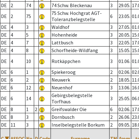
DE
2
74
74 Schw. Bleckenau
3
29.05.
17.
75 Schw. Hochgrat AGT-
DE
2
75
6
23.05.
01.
Toleranzbelegstelle
DE
4
3
Waldhof
3
27.05.
01.
DE
4
5
Hohenheide
3
20.05.
15.
DE
4
7
Lattbusch
3
22.05.
17.
DE
4
8
Schorfheide-Wildfang
3
15.05.
15.
DE
4
10
Rotkäppchen
3
01.06.
01.
DE
6
1
Spiekeroog
2
02.06.
02.
DE
6
2
Neuwerk
2
18.05.
11.
DE
6
12
Neuenhof
3
13.06.
16.
Gebirgsbelegstelle
DE
6
14
3
25.05.
06.
Torfhaus
DE
8
1
2
Greifswalder Oie
6
02.06.
17.
DE
8
3
Dornbusch
2
26.06.
23.
DE
11
3
Inselbelegstelle Borkum
2
09.05.
18.
C
▼
ASSOC
No.
D
Code
Surname
TM
from
t