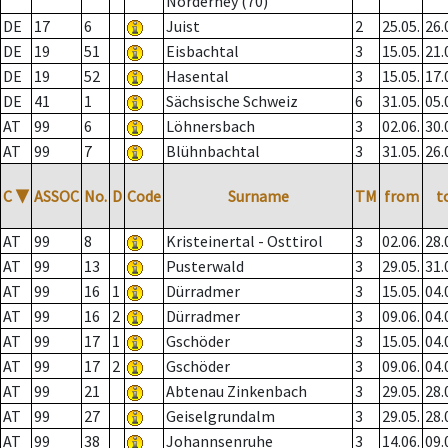
Norderney (70)
DE
17
6
Juist
2
25.05.
26.
DE
19
51
Eisbachtal
3
15.05.
21.
DE
19
52
Hasental
3
15.05.
17.
DE
41
1
Sächsische Schweiz
6
31.05.
05.
AT
99
6
Löhnersbach
3
02.06.
30.
AT
99
7
Blühnbachtal
3
31.05.
26.
C
▼
ASSOC
No.
D
Code
Surname
TM
from
t
AT
99
8
Kristeinertal - Osttirol
3
02.06.
28.
AT
99
13
Pusterwald
3
29.05.
31.
AT
99
16
1
Dürradmer
3
15.05.
04.
AT
99
16
2
Dürradmer
3
09.06.
04.
AT
99
17
1
Gschöder
3
15.05.
04.
AT
99
17
2
Gschöder
3
09.06.
04.
AT
99
21
Abtenau Zinkenbach
3
29.05.
28.
AT
99
27
Geiselgrundalm
3
29.05.
28.
AT
99
38
Johannsenruhe
3
14.06.
09.