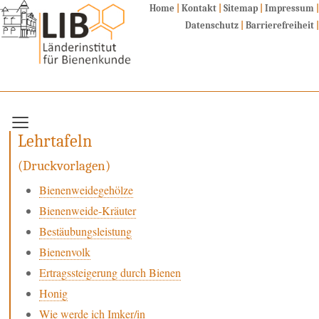
Home
|
Kontakt
|
Sitemap
|
Impressum
|
Datenschutz
|
Barrierefreiheit
|
Fachbereiche
Zucht und Genetik
Lehrtafeln
Molekulare Mikrobiologie & Bienenkrankheiten
(Druckvorlagen)
Bienenprodukte
Bienenweidegehölze
Aus- & Weiterbildung
Bienenweide-Kräuter
Allgemein
Bestäubungsleistung
Lehrmaterial
Bienenvolk
Infomaterial
Ertragssteigerung durch Bienen
Lehrtafeln
Honig
Präsentationen
Wie werde ich Imker/in
Projekte