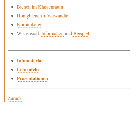
Bienen im Klassenraum
Praktische Imkerei
Dienstleistungen / Lehrgänge
Honigbienen + Verwandte
Allgemeine Informationen
Korbimkerei
Kontakte
Wissensrad:
Information
und
Beispiel
Links
Aktuelles
Beebreed.eu
Infomaterial
Lehrtafeln
Präsentationen
Zurück