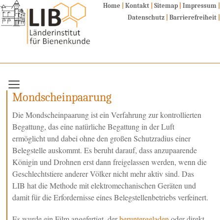
Home
|
Kontakt
|
Sitemap
|
Impressum
|
Datenschutz
|
Barrierefreiheit
|
Fachbereiche
Dienstleistungen / Lehrgänge
Mondscheinpaarung
Allgemeine Informationen
Die Mondscheinpaarung ist ein Verfahrung zur kontrollierten
Institut
Begattung, das eine natürliche Begattung in der Luft
Biene
ermöglicht und dabei ohne den großen Schutzradius einer
Zucht
Belegstelle auskommt. Es beruht darauf, dass anzupaarende
Leistungsprüfung
Königin und Drohnen erst dann freigelassen werden, wenn die
Geschlechtstiere anderer Völker nicht mehr aktiv sind. Das
Zucht und Genetik
LIB hat die Methode mit elektromechanischen Geräten und
Kryokonservierung
damit für die Erfordernisse eines Belegstellenbetriebs verfeinert.
Mondscheinpaarung
Künstliche Besamung
Es wurde ein Film angefertigt, der
heruntergeladen
oder direkt