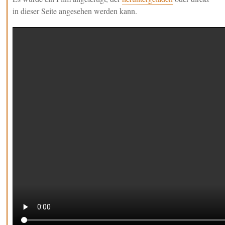
in dieser Seite angesehen werden kann.
Belegstellen
Bienenkrankheiten
Honig & Bestäubung
Aus- & Weiterbildung
Praktische Imkerei
Bienenschule
Bienenspiel
Kontakte
Links
Aktuelles
Beebreed.eu