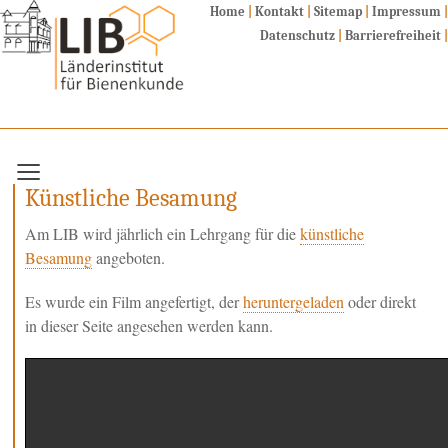
Home
|
Kontakt
|
Sitemap
|
Impressum
|
Datenschutz
|
Barrierefreiheit
|
Fachbereiche
Dienstleistungen / Lehrgänge
Künstliche Besamung
Allgemeine Informationen
Am LIB wird jährlich ein Lehrgang für die
künstliche
Institut
Besamung
angeboten.
Biene
Zucht
Es wurde ein Film angefertigt, der
heruntergeladen
oder direkt
in dieser Seite angesehen werden kann.
Leistungsprüfung
Zucht und Genetik
Kryokonservierung
Mondscheinpaarung
Künstliche Besamung