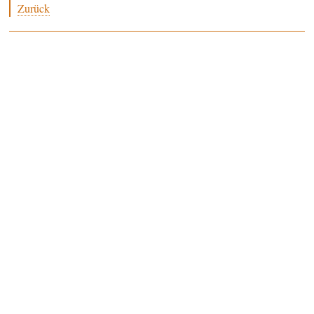
Zurück
Beebreed.eu