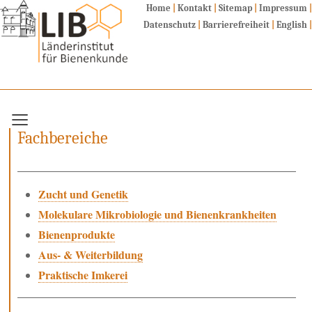
Home
|
Kontakt
|
Sitemap
|
Impressum
|
Datenschutz
|
Barrierefreiheit
|
English
|
Fachbereiche
Zucht und Genetik
Fachbereiche
Molekulare Mikrobiologie & Bienenkrankheiten
Bienenprodukte
Aus- & Weiterbildung
Zucht und Genetik
Praktische Imkerei
Molekulare Mikrobiologie und Bienenkrankheiten
Dienstleistungen / Lehrgänge
Bienenprodukte
Allgemeine Informationen
Aus- & Weiterbildung
Kontakte
Praktische Imkerei
Links
Aktuelles