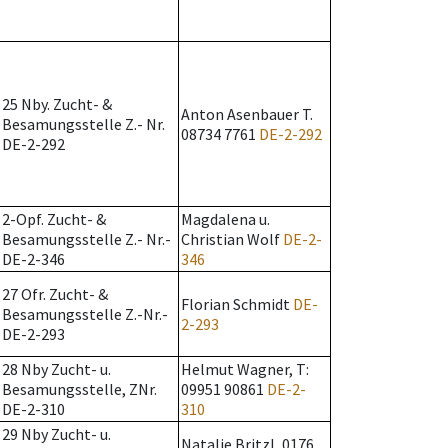
25 Nby. Zucht- &
Anton Asenbauer T.
Besamungsstelle Z.- Nr.
08734 7761
DE-2-292
DE-2-292
2-Opf. Zucht- &
Magdalena u.
Besamungsstelle Z.- Nr.-
Christian Wolf
DE-2-
DE-2-346
346
27 Ofr. Zucht- &
Florian Schmidt
DE-
Besamungsstelle Z.-Nr.-
2-293
DE-2-293
28 Nby Zucht- u.
Helmut Wagner, T:
Besamungsstelle, ZNr.
09951 90861
DE-2-
DE-2-310
310
29 Nby Zucht- u.
Natalie Britzl, 0176