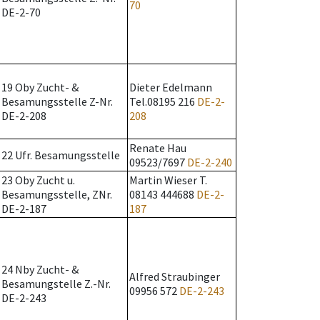
70
DE-2-70
19 Oby Zucht- &
Dieter Edelmann
Besamungsstelle Z-Nr.
Tel.08195 216
DE-2-
DE-2-208
208
Renate Hau
22 Ufr. Besamungsstelle
09523/7697
DE-2-240
23 Oby Zucht u.
Martin Wieser T.
Besamungsstelle, ZNr.
08143 444688
DE-2-
DE-2-187
187
24 Nby Zucht- &
Alfred Straubinger
Besamungstelle Z.-Nr.
09956 572
DE-2-243
DE-2-243