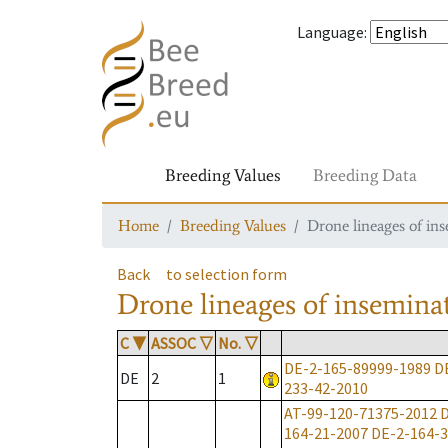
Language
:
Breeding Values
Breeding Data
Home
Breeding Values
Drone lineages of in
Back
to selection form
Drone lineages of insemina
C
▼
ASSOC
▽
No.
▽
DE-2-165-89999-1989
D
DE
2
1
233-42-2010
AT-99-120-71375-2012
D
164-21-2007
DE-2-164-3