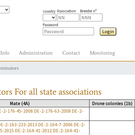
Association
Breeder n°
country
Password
Login
Info
Administration
Contact
Monitoring
seminators
tors
For all state associations
Mate (4A)
Drone colonies
(
1b
)
E-2-176-45-2008
DE-2-176-63-2008
DE-2-
E-2-163-233-2013
DE-2-164-7-2006
DE-2-
5-2015
DE-2-164-41-2012
DE-2-164-41-