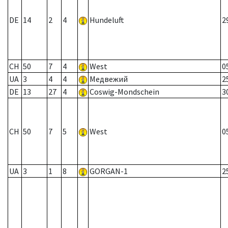
DE
14
2
4
Hundeluft
2
CH
50
7
4
West
0
UA
3
4
4
Медвежий
2
DE
13
27
4
Coswig-Mondschein
3
CH
50
7
5
West
0
UA
3
1
8
GORGAN-1
2