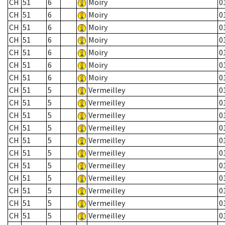
CH
51
6
Moiry
0
CH
51
6
Moiry
0
CH
51
6
Moiry
0
CH
51
6
Moiry
0
CH
51
6
Moiry
0
CH
51
6
Moiry
0
CH
51
6
Moiry
0
CH
51
5
Vermeilley
0
CH
51
5
Vermeilley
0
CH
51
5
Vermeilley
0
CH
51
5
Vermeilley
0
CH
51
5
Vermeilley
0
CH
51
5
Vermeilley
0
CH
51
5
Vermeilley
0
CH
51
5
Vermeilley
0
CH
51
5
Vermeilley
0
CH
51
5
Vermeilley
0
CH
51
5
Vermeilley
0