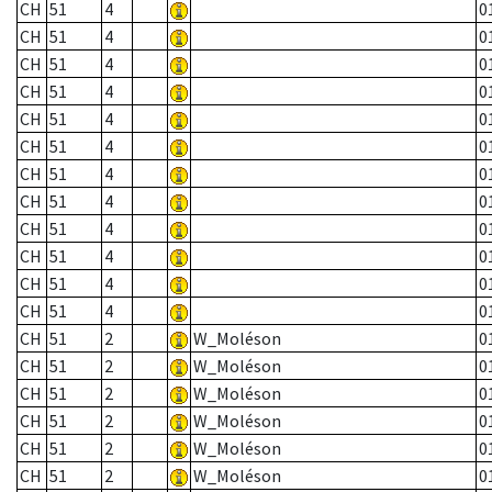
CH
51
4
0
CH
51
4
0
CH
51
4
0
CH
51
4
0
CH
51
4
0
CH
51
4
0
CH
51
4
0
CH
51
4
0
CH
51
4
0
CH
51
4
0
CH
51
4
0
CH
51
4
0
CH
51
2
W_Moléson
0
CH
51
2
W_Moléson
0
CH
51
2
W_Moléson
0
CH
51
2
W_Moléson
0
CH
51
2
W_Moléson
0
CH
51
2
W_Moléson
0