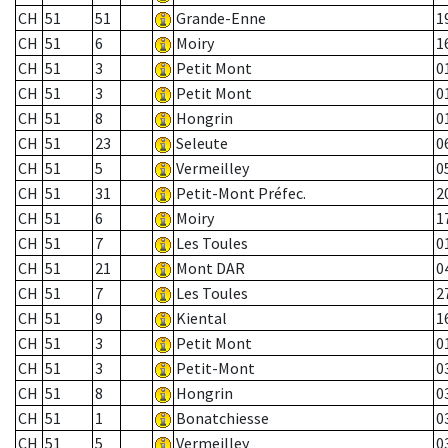
CH
51
51
Grande-Enne
1
CH
51
6
Moiry
1
CH
51
3
Petit Mont
0
CH
51
3
Petit Mont
0
CH
51
8
Hongrin
0
CH
51
23
Seleute
0
CH
51
5
Vermeilley
0
CH
51
31
Petit-Mont Préfec.
2
CH
51
6
Moiry
1
CH
51
7
Les Toules
0
CH
51
21
Mont DAR
0
CH
51
7
Les Toules
2
CH
51
9
Kiental
1
CH
51
3
Petit Mont
0
CH
51
3
Petit-Mont
0
CH
51
8
Hongrin
0
CH
51
1
Bonatchiesse
0
CH
51
5
Vermeilley
0