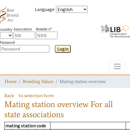
Language
:
Association
Breeder n°
country
Password
Login
Toggle
Home
Breeding Values
Mating station overview
Back
to selection form
Mating station overview
For all
state associations
mating station code