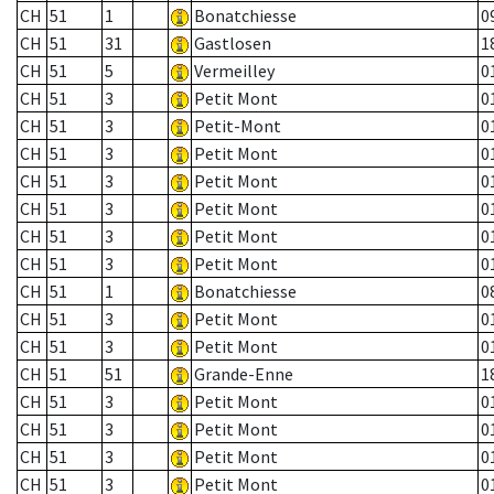
CH
51
1
Bonatchiesse
0
CH
51
31
Gastlosen
1
CH
51
5
Vermeilley
0
CH
51
3
Petit Mont
0
CH
51
3
Petit-Mont
0
CH
51
3
Petit Mont
0
CH
51
3
Petit Mont
0
CH
51
3
Petit Mont
0
CH
51
3
Petit Mont
0
CH
51
3
Petit Mont
0
CH
51
1
Bonatchiesse
0
CH
51
3
Petit Mont
0
CH
51
3
Petit Mont
0
CH
51
51
Grande-Enne
1
CH
51
3
Petit Mont
0
CH
51
3
Petit Mont
0
CH
51
3
Petit Mont
0
CH
51
3
Petit Mont
0