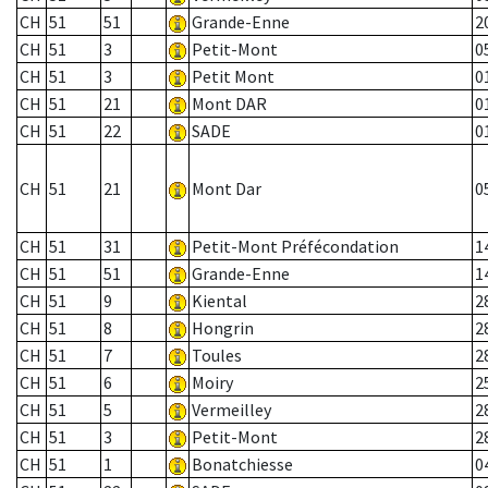
CH
51
51
Grande-Enne
2
CH
51
3
Petit-Mont
0
CH
51
3
Petit Mont
0
CH
51
21
Mont DAR
0
CH
51
22
SADE
0
CH
51
21
Mont Dar
0
CH
51
31
Petit-Mont Préfécondation
1
CH
51
51
Grande-Enne
1
CH
51
9
Kiental
2
CH
51
8
Hongrin
2
CH
51
7
Toules
2
CH
51
6
Moiry
2
CH
51
5
Vermeilley
2
CH
51
3
Petit-Mont
2
CH
51
1
Bonatchiesse
0