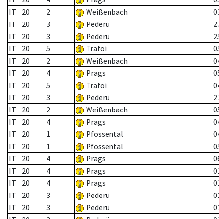
IT
20
2
Weißenbach
0
IT
20
3
Pederü
2
IT
20
3
Pederü
2
IT
20
5
Trafoi
0
IT
20
2
Weißenbach
0
IT
20
4
Prags
0
IT
20
5
Trafoi
0
IT
20
3
Pederü
2
IT
20
2
Weißenbach
0
IT
20
4
Prags
0
IT
20
1
Pfossental
0
IT
20
1
Pfossental
0
IT
20
4
Prags
0
IT
20
4
Prags
0
IT
20
4
Prags
0
IT
20
3
Pederü
0
IT
20
3
Pederü
0