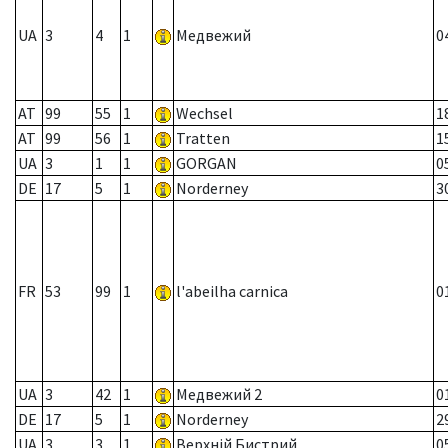
UA
3
4
1
Медвежий
0
AT
99
55
1
Wechsel
1
AT
99
56
1
Tratten
1
UA
3
1
1
GORGAN
0
DE
17
5
1
Norderney
3
FR
53
99
1
l'abeilha carnica
0
UA
3
42
1
Медвежий 2
0
DE
17
5
1
Norderney
2
UA
3
3
1
Верхній Бистрий
0