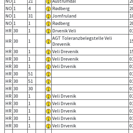
NO
1
21
Austrumdal
2
NO
1
4
Rødberg
2
NO
1
31
Jomfruland
1
NO
1
1
Rødberg
2
HR
30
1
Drvenik Veli
0
AGT Toleranzbelegstelle Veli
HR
30
1
1
Drevenik
HR
30
1
Veli Drevenik
1
HR
30
1
Veli Drevenik
0
HR
30
1
Veli Drvenik
0
HR
30
51
0
HR
30
51
0
HR
30
30
0
HR
30
1
Veli Drvenik
0
HR
30
1
Veli Drvenik
0
HR
30
1
Veli Drvenik
0
HR
30
1
Veli Drvenik
0
HR
30
1
Veli Drvenik
0