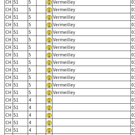
CH
51
5
Vermeilley
0
CH
51
5
Vermeilley
0
CH
51
5
Vermeilley
0
CH
51
5
Vermeilley
0
CH
51
5
Vermeilley
0
CH
51
5
Vermeilley
0
CH
51
5
Vermeilley
0
CH
51
5
Vermeilley
0
CH
51
5
Vermeilley
0
CH
51
5
Vermeilley
0
CH
51
5
Vermeilley
0
CH
51
5
Vermeilley
0
CH
51
5
Vermeilley
0
CH
51
4
0
CH
51
4
0
CH
51
4
0
CH
51
4
0
CH
51
4
0