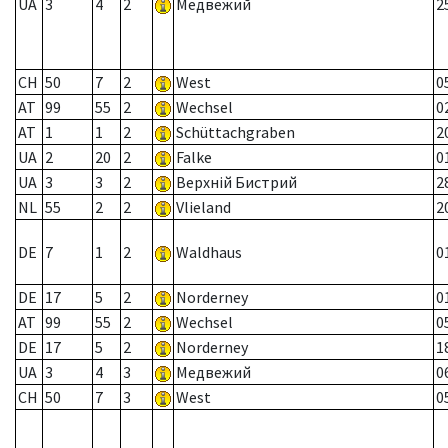
UA
3
4
2
Медвежий
2
CH
50
7
2
West
0
AT
99
55
2
Wechsel
0
AT
1
1
2
Schüttachgraben
2
UA
2
20
2
Falke
0
UA
3
3
2
Верхній Бистрий
2
NL
55
2
2
Vlieland
2
DE
7
1
2
Waldhaus
0
DE
17
5
2
Norderney
0
AT
99
55
2
Wechsel
0
DE
17
5
2
Norderney
1
UA
3
4
3
Медвежий
0
CH
50
7
3
West
0