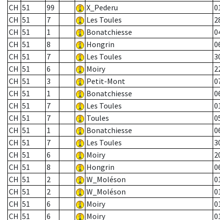
CH
51
99
X_Pederu
0
CH
51
7
Les Toules
2
CH
51
1
Bonatchiesse
0
CH
51
8
Hongrin
0
CH
51
7
Les Toules
3
CH
51
6
Moiry
2
CH
51
3
Petit-Mont
0
CH
51
1
Bonatchiesse
0
CH
51
7
Les Toules
0
CH
51
7
Toules
0
CH
51
1
Bonatchiesse
0
CH
51
7
Les Toules
3
CH
51
6
Moiry
2
CH
51
8
Hongrin
0
CH
51
2
W_Moléson
0
CH
51
2
W_Moléson
0
CH
51
6
Moiry
0
CH
51
6
Moiry
0