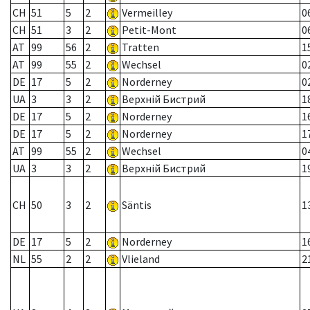
CH
51
5
2
Vermeilley
0
CH
51
3
2
Petit-Mont
0
AT
99
56
2
Tratten
1
AT
99
55
2
Wechsel
0
DE
17
5
2
Norderney
0
UA
3
3
2
Верхній Бистрий
1
DE
17
5
2
Norderney
1
DE
17
5
2
Norderney
1
AT
99
55
2
Wechsel
0
UA
3
3
2
Верхній Бистрий
1
CH
50
3
2
Säntis
1
DE
17
5
2
Norderney
1
NL
55
2
2
Vlieland
2