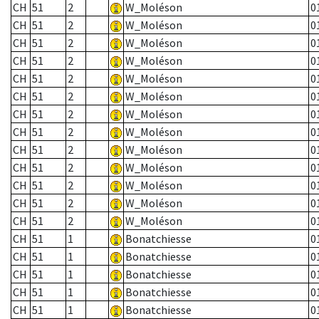
CH
51
2
W_Moléson
0
CH
51
2
W_Moléson
0
CH
51
2
W_Moléson
0
CH
51
2
W_Moléson
0
CH
51
2
W_Moléson
0
CH
51
2
W_Moléson
0
CH
51
2
W_Moléson
0
CH
51
2
W_Moléson
0
CH
51
2
W_Moléson
0
CH
51
2
W_Moléson
0
CH
51
2
W_Moléson
0
CH
51
2
W_Moléson
0
CH
51
2
W_Moléson
0
CH
51
1
Bonatchiesse
0
CH
51
1
Bonatchiesse
0
CH
51
1
Bonatchiesse
0
CH
51
1
Bonatchiesse
0
CH
51
1
Bonatchiesse
0