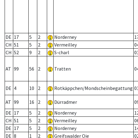
DE
17
5
2
Norderney
1
CH
51
5
2
Vermeilley
0
CH
52
9
2
S-charl
0
AT
99
56
2
Tratten
0
DE
4
10
2
Rotkäppchen/Mondscheinbegattung
0
AT
99
16
2
Dürradmer
0
DE
17
5
2
Norderney
1
CH
51
5
2
Vermeilley
0
DE
17
5
2
Norderney
1
DE
8
1
2
Greifswalder Oie
0