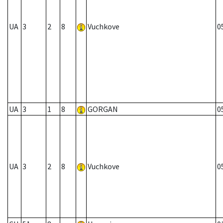
UA
3
2
8
Vuchkove
0
UA
3
1
8
GORGAN
0
UA
3
2
8
Vuchkove
0