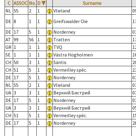
C
ASSOC
No.
D
▼
Surname
NL
55
2
1
Vlieland
0
DE
8
1
1
Greifswalder Oie
1
DE
17
5
1
Norderney
0
AT
99
56
1
Tratten
1
GR
1
1
1
TVQ
1
SE
1
1
1
Västra Högholmen
1
CH
50
3
1
Säntis
2
CH
51
5
1
Vermeilley spéc.
2
DE
17
5
1
Norderney
0
NL
55
2
1
Vlieland
0
UA
3
3
1
Верхній Бистрий
0
DE
17
5
1
Norderney
0
UA
3
3
1
Верхній Бистрий
0
CH
51
5
1
Vermeilley spéc.
1
DE
17
5
1
Norderney
2