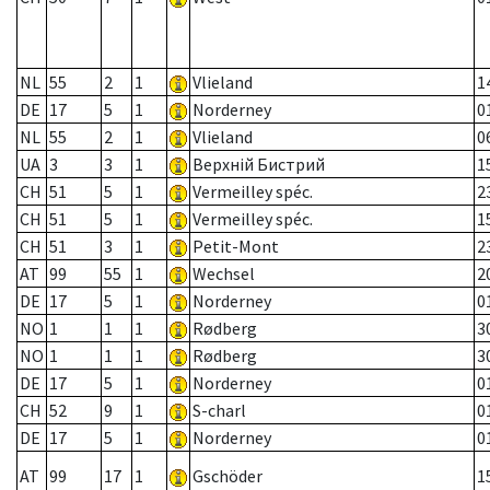
NL
55
2
1
Vlieland
1
DE
17
5
1
Norderney
0
NL
55
2
1
Vlieland
0
UA
3
3
1
Верхній Бистрий
1
CH
51
5
1
Vermeilley spéc.
2
CH
51
5
1
Vermeilley spéc.
1
CH
51
3
1
Petit-Mont
2
AT
99
55
1
Wechsel
2
DE
17
5
1
Norderney
0
NO
1
1
1
Rødberg
3
NO
1
1
1
Rødberg
3
DE
17
5
1
Norderney
0
CH
52
9
1
S-charl
0
DE
17
5
1
Norderney
0
AT
99
17
1
Gschöder
1