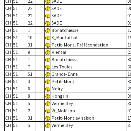
CH
51
22
SADE
0
CH
51
22
SADE
0
CH
51
22
SADE
0
CH
51
22
SADE
0
CH
51
1
Bonatchiesse
1
CH
51
10
X_Muotathal
1
CH
51
31
Petit-Mont, Préfécondation
1
CH
51
9
Kiental
2
CH
51
1
Bonatchiesse
3
CH
51
7
Les Toules
3
CH
51
51
Grande-Enne
1
CH
51
3
Petit-Mont
3
CH
51
6
Moiry
2
CH
51
8
Hongrin
3
CH
51
5
Vermeilley
3
CH
51
2
W_Moléson
0
CH
51
31
Petit-Mont av. saison
1
CH
51
5
Vermeilley
3