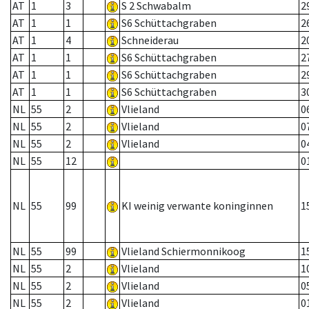
AT
1
3
S 2 Schwabalm
2
AT
1
1
S6 Schüttachgraben
2
AT
1
4
Schneiderau
2
AT
1
1
S6 Schüttachgraben
2
AT
1
1
S6 Schüttachgraben
2
AT
1
1
S6 Schüttachgraben
3
NL
55
2
Vlieland
0
NL
55
2
Vlieland
0
NL
55
2
Vlieland
0
NL
55
12
0
NL
55
99
KI weinig verwante koninginnen
1
NL
55
99
Vlieland Schiermonnikoog
1
NL
55
2
Vlieland
1
NL
55
2
Vlieland
0
NL
55
2
Vlieland
0