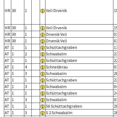
HR
30
1
Veli Drvenik
1
HR
30
1
Veli Drvenik
1
HR
30
1
Drvenik Veli
0
HR
30
1
Drvenik Veli
0
AT
1
1
Schüttachgraben
1
AT
1
2
Schwabalm
2
AT
1
1
Schüttachgraben
2
AT
1
4
Schneiderau
0
AT
1
3
Schwabalm
2
AT
1
1
Schüttachgraben
2
AT
1
3
Schwabalm
0
AT
1
1
Schüttachgraben
2
AT
1
3
Schwabalm
0
AT
1
1
S6 Schüttachgraben
2
AT
1
3
S 2 Schwabalm
2