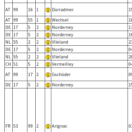
AT
99
16
1
Dürradmer
1
AT
99
55
1
Wechsel
1
DE
17
5
2
Norderney
1
DE
17
5
2
Norderney
1
NL
55
2
2
Vlieland
2
DE
17
5
2
Norderney
0
NL
55
2
2
Vlieland
2
CH
51
5
2
Vermeilley
0
AT
99
17
2
Gschöder
0
DE
17
5
2
Norderney
1
FR
53
99
2
Arignac
0